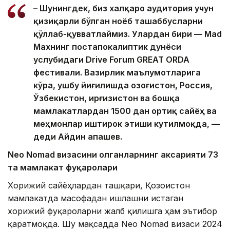
– Шунингдек, биз халқаро аудитория учун
қизиқарли бўлган ноёб ташаббусларни
қўллаб-қувватлаймиз. Улардан бири — Mad
Maxнинг постапокалиптик дунёси
услубидаги Drive Forum GREAT ORDA
фестивали. Вазирлик маълумотларига
кўра, ушбу йиғилишда Қозоғистон, Россия,
Ўзбекистон, Қирғизистон ва бошқа
мамлакатлардан 1500 дан ортиқ сайёҳ ва
меҳмонлар иштирок этиши кутилмоқда, —
деди Айдин Қапашев.
Neo Nomad визасини олганларнинг аксарияти 73
та мамлакат фуқаролари
Хорижий сайёҳлардан ташқари, Қозоғистон
мамлакатда масофадан ишлашни истаган
хорижий фуқароларни жалб қилишга ҳам эътибор
қаратмоқда. Шу мақсадда Neo Nomad визаси 2024