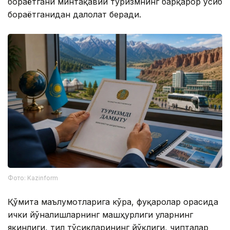
бораётгани минтақавий туризмнинг барқарор ўсиб
бораётганидан далолат беради.
Фото: Kazinform
Қўмита маълумотларига кўра, фуқаролар орасида
ички йўналишларнинг машҳурлиги уларнинг
яқинлиги, тил тўсиқларининг йўқлиги, чипталар