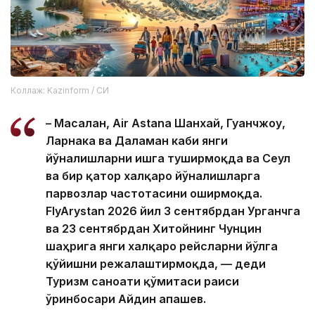
Коллаж: Kazinform / СИ
– Масалан, Air Astana Шанхай, Гуанчжоу,
Ларнака ва Даламан каби янги
йўналишларни ишга туширмоқда ва Сеул
ва бир қатор халқаро йўналишларга
парвозлар частотасини оширмоқда.
FlyArystan 2026 йил 3 сентябрдан Урганчга
ва 23 сентябрдан Хитойнинг Чунцин
шаҳрига янги халқаро рейсларни йўлга
қўйишни режалаштирмоқда, — деди
Туризм саноати қўмитаси раиси
ўринбосари Айдин Қапашев.