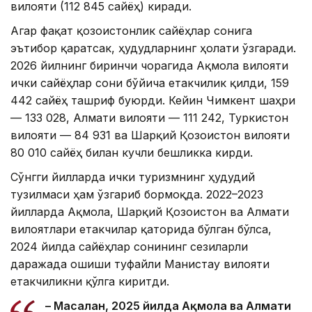
вилояти (112 845 сайёҳ) киради.
Агар фақат қозоғистонлик сайёҳлар сонига
эътибор қаратсак, ҳудудларнинг ҳолати ўзгаради.
2026 йилнинг биринчи чорагида Ақмола вилояти
ички сайёҳлар сони бўйича етакчилик қилди, 159
442 сайёҳ ташриф буюрди. Кейин Чимкент шаҳри
— 133 028, Алмати вилояти — 111 242, Туркистон
вилояти — 84 931 ва Шарқий Қозоғистон вилояти
80 010 сайёҳ билан кучли бешликка кирди.
Сўнгги йилларда ички туризмнинг ҳудудий
тузилмаси ҳам ўзгариб бормоқда. 2022–2023
йилларда Ақмола, Шарқий Қозоғистон ва Алмати
вилоятлари етакчилар қаторида бўлган бўлса,
2024 йилда сайёҳлар сонининг сезиларли
даражада ошиши туфайли Манғистау вилояти
етакчиликни қўлга киритди.
– Масалан, 2025 йилда Ақмола ва Алмати