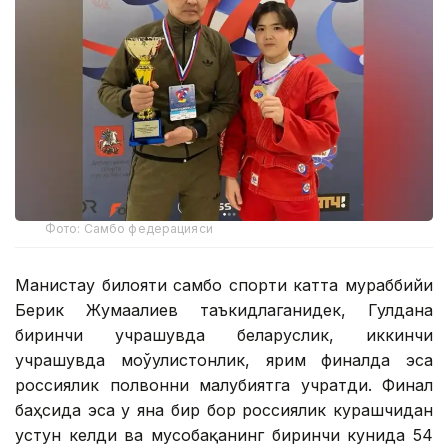
Фото: Самбо федерацияси
Манғистау билояти самбо спорти катта мураббийи
Берик Жумағалиев таъкидлаганидек, Гулдана
биринчи учрашувда беларуслик, иккинчи
учрашувда моўғулистонлик, ярим финалда эса
россиялик полвонни мағлубиятга учратди. Финал
баҳсида эса у яна бир бор россиялик курашчидан
устун келди ва мусобақанинг биринчи кунида 54