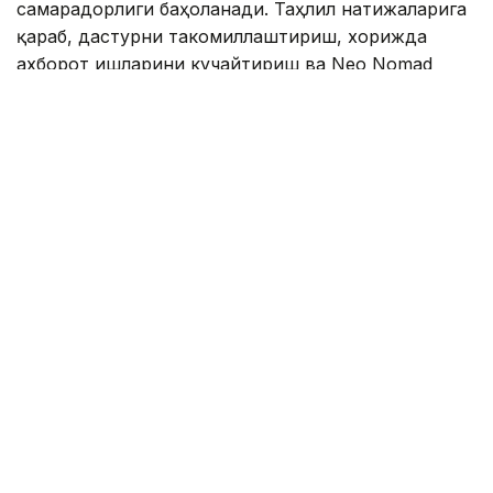
самарадорлиги баҳоланади. Таҳлил натижаларига
қараб, дастурни такомиллаштириш, хорижда
ахборот ишларини кучайтириш ва Neo Nomad
визасининг машҳурлигини ошириш масалалари
кўриб чиқилиши мумкин. Бироқ, қўмита раиси
ўринбосарига кўра, Қозоғистон келгуси йилларда
қанча рақамли кўчманчиларни жалб қилишни
режалаштираётгани ҳали тасдиқланмади.
Таиланд
ҚР Туризм ва спорт вазирлиги
Туризм
Бекабат Узаков
Муаллиф
17:15, 28 Июл 2026
Қозоғистондан Хитой ва