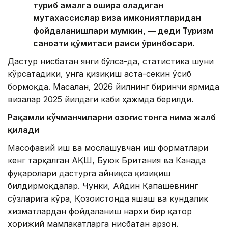
туриб амалга ошира оладиган
мутахассислар виза имкониятларидан
фойдаланишлари мумкин, — деди Туризм
саноати қўмитаси раиси ўринбосари.
Дастур нисбатан янги бўлса-да, статистика шуни
кўрсатадики, унга қизиқиш аста-секин ўсиб
бормоқда. Масалан, 2026 йилнинг биринчи ярмида
визалар 2025 йилдаги каби ҳажмда берилди.
Рақамли кўчманчиларни Қозоғистонга нима жалб
қилади
Масофавий иш ва мослашувчан иш форматлари
кенг тарқалган АҚШ, Буюк Британия ва Канада
фуқаролари дастурга айниқса қизиқиш
билдирмоқдалар. Чунки, Айдин Қапашевнинг
сўзларига кўра, Қозоғистонда яшаш ва кундалик
хизматлардан фойдаланиш нархи бир қатор
хорижий мамлакатларга нисбатан арзон.