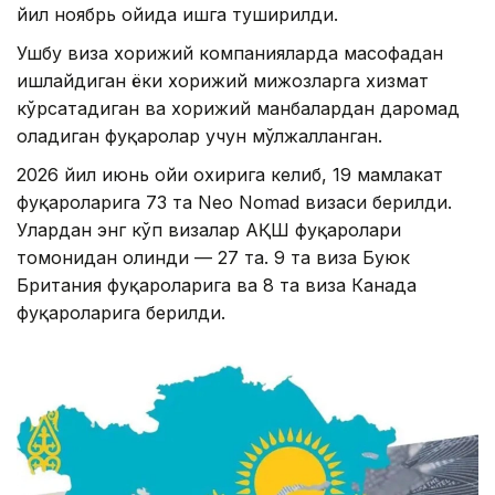
йил ноябрь ойида ишга туширилди.
Ушбу виза хорижий компанияларда масофадан
ишлайдиган ёки хорижий мижозларга хизмат
кўрсатадиган ва хорижий манбалардан даромад
оладиган фуқаролар учун мўлжалланган.
2026 йил июнь ойи охирига келиб, 19 мамлакат
фуқароларига 73 та Neo Nomad визаси берилди.
Улардан энг кўп визалар АҚШ фуқаролари
томонидан олинди — 27 та. 9 та виза Буюк
Британия фуқароларига ва 8 та виза Канада
фуқароларига берилди.