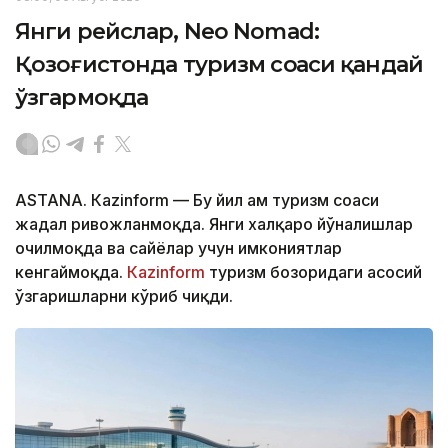
Янги рейслар, Neo Nomad:
Қозоғистонда туризм соҳаси қандай
ўзгармоқда
ASTANА. Кazinform — Бу йил ҳам туризм соҳаси
жадал ривожланмоқда. Янги халқаро йўналишлар
очилмоқда ва сайёҳлар учун имкониятлар
кенгаймоқда.
Кazinform
туризм бозоридаги асосий
ўзгаришларни кўриб чиқди.