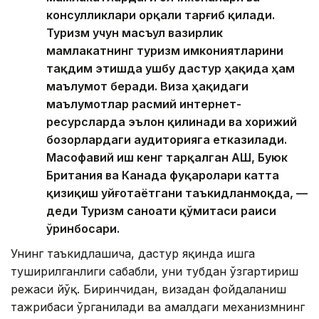
консулликлари орқали тарғиб қилади.
Туризм учун масъул вазирлик
мамлакатнинг туризм имкониятларини
тақдим этишда ушбу дастур ҳақида ҳам
маълумот беради. Виза ҳақидаги
маълумотлар расмий интернет-
ресурсларда эълон қилинади ва хорижий
бозорлардаги аудиторияга етказилади.
Масофавий иш кенг тарқалган АҚШ, Буюк
Британия ва Канада фуқаролари катта
қизиқиш уйғотаётгани таъкидланмоқда, —
деди Туризм саноати қўмитаси раиси
ўринбосари.
Унинг таъкидлашича, дастур яқинда ишга
туширилганлиги сабабли, уни тубдан ўзгартириш
режаси йўқ. Биринчидан, визадан фойдаланиш
тажрибаси ўрганилади ва амалдаги механизмнинг