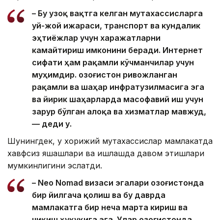
– Бу узоқ вақтга келган мутахассисларга
уй-жой ижараси, транспорт ва кундалик
эҳтиёжлар учун харажатларни
камайтириш имконини беради. Интернет
сифати ҳам рақамли кўчманчилар учун
муҳимдир. Қозоғистон ривожланган
рақамли ва шаҳар инфратузилмасига эга
ва йирик шаҳарларда масофавий иш учун
зарур бўлган алоқа ва хизматлар мавжуд,
— деди у.
Шунингдек, у хорижий мутахассислар мамлакатда
хавфсиз яшашлари ва ишлашда давом этишлари
мумкинлигини эслатди.
– Neo Nomad визаси эгалари Қозоғистонда
бир йилгача қолиш ва бу даврда
мамлакатга бир неча марта кириш ва
чиқиш ҳуқуқига эга. Улар Қозоғистонда