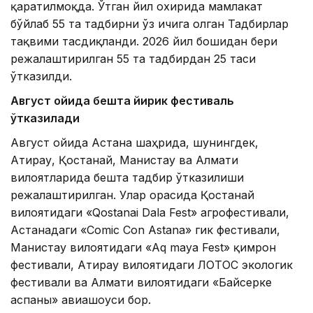
қаратилмоқда. Ўтган йил охирида мамлакат
бўйлаб 55 та тадбирни ўз ичига олган Тадбирлар
тақвими тасдиқланди. 2026 йил бошидан бери
режалаштирилган 55 та тадбирдан 25 таси
ўтказилди.
Август ойида бешта йирик фестиваль
ўтказилади
Август ойида Астана шаҳрида, шунингдек,
Атирау, Қостанай, Манғистау ва Алмати
вилоятларида бешта тадбир ўтказилиши
режалаштирилган. Улар орасида Қостанай
вилоятидаги «Qostanai Dala Fest» агрофестивали,
Астанадаги «Comic Con Astana» гик фестивали,
Манғистау вилоятидаги «Aq maya Fest» қимрон
фестивали, Атирау вилоятидаги ЛОТОС экологик
фестивали ва Алмати вилоятидаги «Байсерке
аспаны» авиашоуси бор.