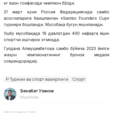
кг вазн тоифасида чемпион бўлди.
21 март куни Россия Федерациясида самбо
асосчиларига бағишланган «Sambo Founders Cup»
турнири бошланди. Мусобақа бугун якунланади.
Ушбу мусобақада 16 давлатдан 400 нафарга яқин
спортчи иштирок этмоқда.
Гулдана Алмуҳамбетова самбо бўйича 2023 йилги
жаҳон чемпионатининг бронза медали
совриндоридир.
ҚР Туризм ва спорт вазирлиги
Спорт
Бекабат Узаков
Муаллиф
08:00, 03 Август 2026