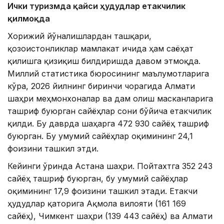
Ички туризмда қайси ҳудудлар етакчилик
қилмоқда
Хорижий йўналишлардан ташқари,
қозоғистонликлар мамлакат ичида ҳам саёҳат
қилишга қизиқиш билдиришда давом этмоқда.
Миллий статистика бюросининг маълумотларига
кўра, 2026 йилнинг биринчи чорагида Алмати
шаҳри меҳмонхоналар ва дам олиш масканларига
ташриф буюрган сайёҳлар сони бўйича етакчилик
қилди. Бу даврда шаҳарга 472 930 сайёҳ ташриф
буюрган. Бу умумий сайёҳлар оқимининг 24,1
фоизини ташкил этди.
Кейинги ўринда Астана шаҳри. Пойтахтга 352 243
сайёҳ ташриф буюрган, бу умумий сайёҳлар
оқимининг 17,9 фоизини ташкил этади. Етакчи
ҳудудлар қаторига Ақмола вилояти (161 169
сайёҳ), Чимкент шаҳри (139 443 сайёҳ) ва Алмати