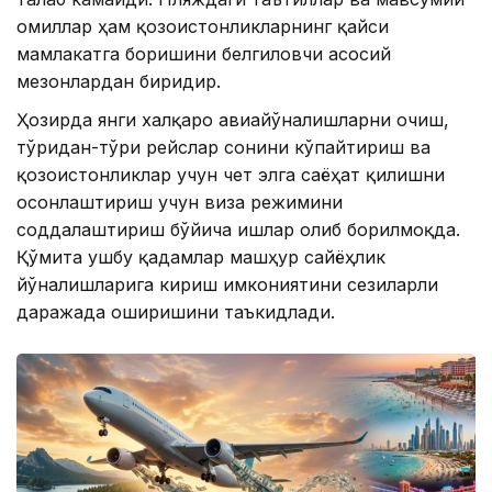
омиллар ҳам қозоғистонликларнинг қайси
мамлакатга боришини белгиловчи асосий
мезонлардан биридир.
Ҳозирда янги халқаро авиайўналишларни очиш,
тўғридан-тўғри рейслар сонини кўпайтириш ва
қозоғистонликлар учун чет элга саёҳат қилишни
осонлаштириш учун виза режимини
соддалаштириш бўйича ишлар олиб борилмоқда.
Қўмита ушбу қадамлар машҳур сайёҳлик
йўналишларига кириш имкониятини сезиларли
даражада оширишини таъкидлади.