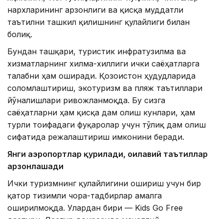
нархларининг арзонлиги ва қисқа муддатли
таътилни ташкил қилишнинг қулайлиги билан
боғлиқ.
Бундан ташқари, туристик инфратузилма ва
хизматларнинг хилма-хиллиги ички саёҳатларга
талабни ҳам оширади. Қозоғистон ҳудудларида
соғломлаштириш, экотуризм ва пляж таътиллари
йўналишлари ривожланмоқда. Бу сизга
саёҳатларни ҳам қисқа дам олиш кунлари, ҳам
турли тоифадаги фуқаролар учун тўлиқ дам олиш
сифатида режалаштириш имконини беради.
Янги аэропортлар қурилади, оилавий таътиллар
арзонлашади
Ички туризмнинг қулайлигини ошириш учун бир
қатор тизимли чора-тадбирлар амалга
оширилмоқда. Улардан бири — Kids Go Free