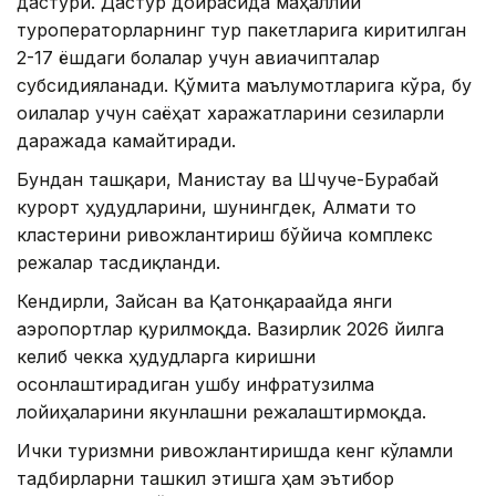
дастури. Дастур доирасида маҳаллий
туроператорларнинг тур пакетларига киритилган
2-17 ёшдаги болалар учун авиачипталар
субсидияланади. Қўмита маълумотларига кўра, бу
оилалар учун саёҳат харажатларини сезиларли
даражада камайтиради.
Бундан ташқари, Манғистау ва Шчуче-Бурабай
курорт ҳудудларини, шунингдек, Алмати тоғ
кластерини ривожлантириш бўйича комплекс
режалар тасдиқланди.
Кендирли, Зайсан ва Қатонқарағайда янги
аэропортлар қурилмоқда. Вазирлик 2026 йилга
келиб чекка ҳудудларга киришни
осонлаштирадиган ушбу инфратузилма
лойиҳаларини якунлашни режалаштирмоқда.
Ички туризмни ривожлантиришда кенг кўламли
тадбирларни ташкил этишга ҳам эътибор