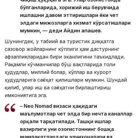
бўлганларида, хорижий иш берувчида
ишлашни давом эттиришлари ёки чет
элдаги мижозларга хизмат кўрсатишлари
мумкин, — деди Айдин Қапашев.
Шунингдек, у табиий ва туристик диққатга
сазовор жойларнинг кўплиги ҳам дастурнинг
афзалликларидан бири эканлигини таъкидлади.
Рақамли кўчманчилар бўш вақтларида тоғли
ҳудудлар, миллий боғлар, кўллар ва курорт
ҳудудларига саёҳат қилишлари мумкин. Шундай
қилиб, улар иш ва саёҳатни бирлаштириш
имкониятига эга.
– Neo Nomad визаси ҳақидаги
маълумотлар чет элда бир нечта каналлар
орқали тарқатилади. Ташқи ишлар
вазирлиги уни Қозоғистоннинг бошқа
мамлакатлардаги элчихоналари ва