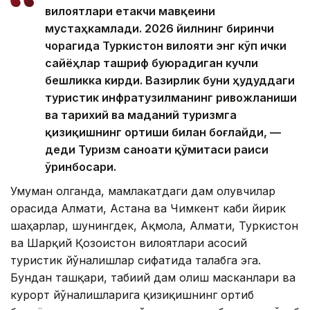
вилоятлари етакчи мавқеини
мустаҳкамлади. 2026 йилнинг биринчи
чорагида Туркистон вилояти энг кўп ички
сайёҳлар ташриф буюрадиган кучли
бешликка кирди. Вазирлик буни ҳудуддаги
туристик инфратузилманинг ривожланиши
ва тарихий ва маданий туризмга
қизиқишнинг ортиши билан боғлайди, —
деди Туризм саноати қўмитаси раиси
ўринбосари.
Умуман олганда, мамлакатдаги дам олувчилар
орасида Алмати, Астана ва Чимкент каби йирик
шаҳарлар, шунингдек, Ақмола, Алмати, Туркистон
ва Шарқий Қозоғистон вилоятлари асосий
туристик йўналишлар сифатида талабга эга.
Бундан ташқари, табиий дам олиш масканлари ва
курорт йўналишларига қизиқишнинг ортиб