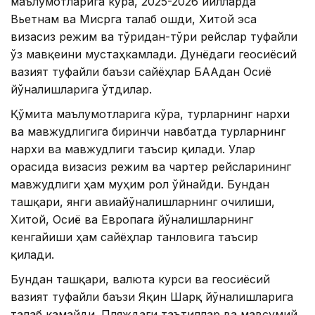
маълумотларига кўра, 2025-2026 йилларда
Вьетнам ва Мисрга талаб ошди, Хитой эса
визасиз режим ва тўғридан-тўғри рейслар туфайли
ўз мавқеини мустаҳкамлади. Дунёдаги геосиёсий
вазият туфайли баъзи сайёҳлар БААдан Осиё
йўналишларига ўтдилар.
Қўмита маълумотларига кўра, турларнинг нархи
ва мавжудлигига биринчи навбатда турларнинг
нархи ва мавжудлиги таъсир қилади. Улар
орасида визасиз режим ва чартер рейсларининг
мавжудлиги ҳам муҳим рол ўйнайди. Бундан
ташқари, янги авиайўналишларнинг очилиши,
Хитой, Осиё ва Европага йўналишларнинг
кенгайиши ҳам сайёҳлар танловига таъсир
қилади.
Бундан ташқари, валюта курси ва геосиёсий
вазият туфайли баъзи Яқин Шарқ йўналишларига
талаб камайди. Пляждаги таътиллар ва мавсумий