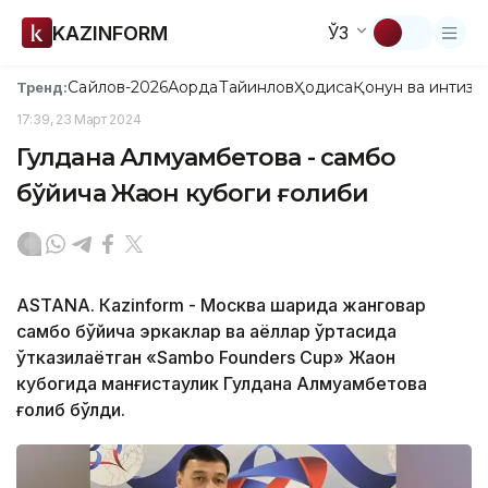
KAZINFORM
ЎЗ
Сайлов-2026
Ақорда
Тайинлов
Ҳодиса
Қонун ва интизо
Тренд:
17:39, 23 Март 2024
Гулдана Алмуҳамбетова - самбо
бўйича Жаҳон кубоги ғолиби
ASTANА. Кazinform - Москва шаҳрида жанговар
самбо бўйича эркаклар ва аёллар ўртасида
ўтказилаётган «Sambo Founders Cup» Жаҳон
кубогида манғистаулик Гулдана Алмуҳамбетова
ғолиб бўлди.