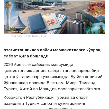
Коллаж: Kazinform / СИ
Қозоғистонликлар қайси мамлакатларга кўпроқ
саёҳат қила бошлади
2026 йил ёзги сайёҳлик мавсумида
қозоғистонликларнинг саёҳат танловларида бир
қатор ўзгаришлар кузатилмоқда. Бу йил хорижий
йўналишлар орасида Вьетнам, Миср, Таиланд,
Туркия, Хитой ва Мальдив ороллари талабга эга.
Қозоғистон Республикаси Туризм ва спорт
вазирлиги Туризм саноати қўмитасининг