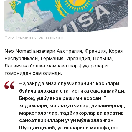
Фото: Туризм ва спорт вазирлиги
Neo Nomad визалари Австралия, Франция, Корея
Республикаси, Германия, Ирландия, Польша,
Латвия ва бошқа мамлакатлар фуқаролари
томонидан ҳам олинди.
– Ҳозирда виза олувчиларнинг касблари
бўйича алоҳида статистика сақланмайди.
Бироқ, ушбу виза режими асосан IТ
ходимлари, маслаҳатчилар, дизайнерлар,
маркетологлар, тадбиркорлар ва креатив
саноат вакиллари учун мўлжалланган.
Шундай қилиб, ўз ишларини масофадан