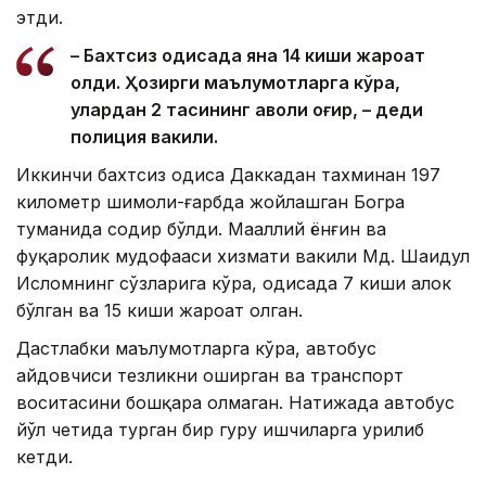
этди.
– Бахтсиз ҳодисада яна 14 киши жароҳат
олди. Ҳозирги маълумотларга кўра,
улардан 2 тасининг аҳволи оғир, – деди
полиция вакили.
Иккинчи бахтсиз ҳодиса Даккадан тахминан 197
километр шимоли-ғарбда жойлашган Богра
туманида содир бўлди. Маҳаллий ёнғин ва
фуқаролик мудофааси хизмати вакили Мд. Шаҳидул
Исломнинг сўзларига кўра, ҳодисада 7 киши ҳалок
бўлган ва 15 киши жароҳат олган.
Дастлабки маълумотларга кўра, автобус
ҳайдовчиси тезликни оширган ва транспорт
воситасини бошқара олмаган. Натижада автобус
йўл четида турган бир гуруҳ ишчиларга урилиб
кетди.