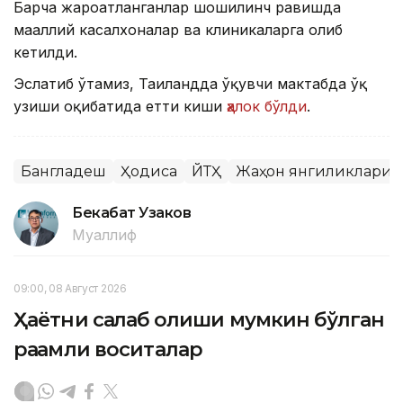
Барча жароҳатланганлар шошилинч равишда
маҳаллий касалхоналар ва клиникаларга олиб
кетилди.
Эслатиб ўтамиз, Таиландда ўқувчи мактабда ўқ
узиши оқибатида етти киши
ҳалок бўлди
.
Бангладеш
Ҳодиса
ЙТҲ
Жаҳон янгиликлари
Бекабат Узаков
Муаллиф
09:00, 08 Август 2026
Ҳаётни сақлаб қолиши мумкин бўлган
рақамли воситалар