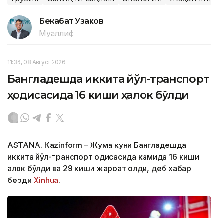
Бекабат Узаков
Муаллиф
11:36, 08 Август 2026
Бангладешда иккита йўл-транспорт
ҳодисасида 16 киши ҳалок бўлди
ASTANА. Кazinform – Жума куни Бангладешда
иккита йўл-транспорт ҳодисасида камида 16 киши
ҳалок бўлди ва 29 киши жароҳат олди, деб хабар
берди
Xinhua
.