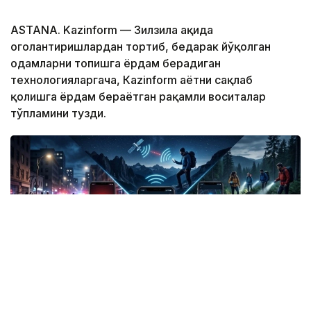
ASTANA. Kazinform — Зилзила ҳақида
огоҳлантиришлардан тортиб, бедарак йўқолган
одамларни топишга ёрдам берадиган
технологияларгача, Кazinform ҳаётни сақлаб
қолишга ёрдам бераётган рақамли воситалар
тўпламини тузди.
Фото: СИ