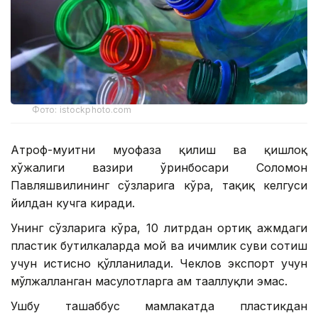
Фото: istockphoto.com
Атроф-муҳитни муҳофаза қилиш ва қишлоқ
хўжалиги вазири ўринбосари Соломон
Павляшвилининг сўзларига кўра, тақиқ келгуси
йилдан кучга киради.
Унинг сўзларига кўра, 10 литрдан ортиқ ҳажмдаги
пластик бутилкаларда мой ва ичимлик суви сотиш
учун истисно қўлланилади. Чеклов экспорт учун
мўлжалланган маҳсулотларга ҳам тааллуқли эмас.
Ушбу ташаббус мамлакатда пластикдан