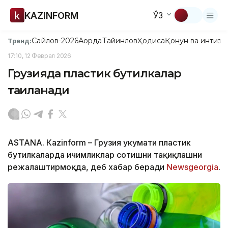
KAZINFORM
ЎЗ
Сайлов-2026
Ақорда
Тайинлов
Ҳодиса
Қонун ва интизо
Тренд:
17:10, 12 Феврал 2026
Грузияда пластик бутилкалар
тақиқланади
ASTANА. Кazinform – Грузия ҳукумати пластик
бутилкаларда ичимликлар сотишни тақиқлашни
режалаштирмоқда, деб хабар беради
Newsgeorgia
.