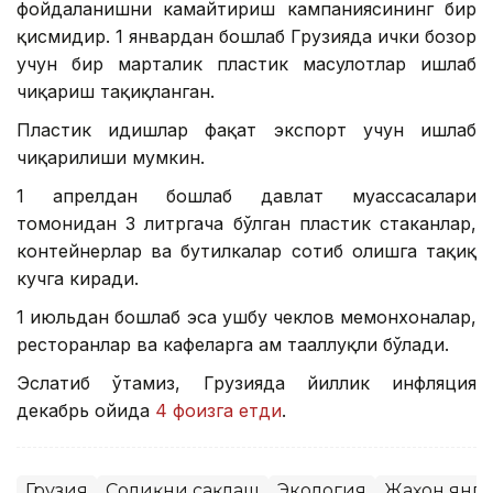
фойдаланишни камайтириш кампаниясининг бир
қисмидир. 1 январдан бошлаб Грузияда ички бозор
учун бир марталик пластик маҳсулотлар ишлаб
чиқариш тақиқланган.
Пластик идишлар фақат экспорт учун ишлаб
чиқарилиши мумкин.
1 апрелдан бошлаб давлат муассасалари
томонидан 3 литргача бўлган пластик стаканлар,
контейнерлар ва бутилкалар сотиб олишга тақиқ
кучга киради.
1 июльдан бошлаб эса ушбу чеклов меҳмонхоналар,
ресторанлар ва кафеларга ҳам тааллуқли бўлади.
Эслатиб ўтамиз, Грузияда йиллик инфляция
декабрь ойида
4 фоизга етди
.
Грузия
Соғлиқни сақлаш
Экология
Жаҳон янг