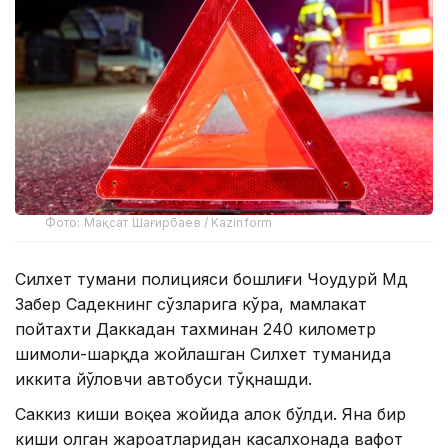
Фото: Мақсат Шағирбаев / Kazinform
Силхет тумани полицияси бошлиғи Чоудҳурй Мд
Забер Садекнинг сўзларига кўра, мамлакат
пойтахти Даккадан тахминан 240 километр
шимоли-шарқда жойлашган Силхет туманида
иккита йўловчи автобуси тўқнашди.
Саккиз киши воқеа жойида ҳалок бўлди. Яна бир
киши олган жароҳатларидан касалхонада вафот