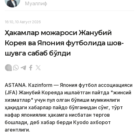
Муаллиф
16:10, 10 Август 2026
Ҳакамлар можароси Жанубий
Корея ва Япония футболида шов-
шувга сабаб бўлди
ASTANА. Кazinform — Япония футбол ассоциацияси
(JFA) Жанубий Кореяда ишлаётган пайтда "жинсий
хизматлар" учун пул олган бўлиши мумкинлиги
ҳақидаги хабарлар пайдо бўлганидан сўнг, тўрт
нафар япониялик ҳакамга нисбатан тергов
бошлади, деб хабар берди Кyodo ахборот
агентлиги.