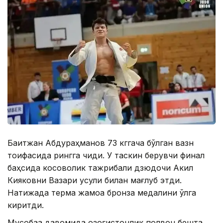
Бақитжан Абдураҳманов 73 кггача бўлган вазн
тоифасида рингга чиқди. У таскин берувчи финал
баҳсида косоволик тажрибали дзюдочи Акил
Кияковни Вазари усули билан мағлуб этди.
Натижада терма жамоа бронза медалини қўлга
киритди.
Мусобақа давомида қозоғистонлик полвон бешта