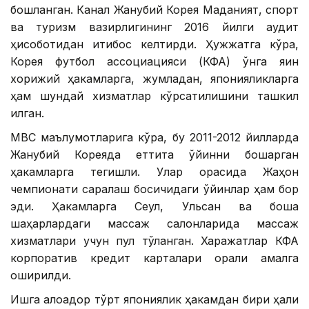
бошланган. Канал Жанубий Корея Маданият, спорт
ва туризм вазирлигининг 2016 йилги аудит
ҳисоботидан иқтибос келтирди. Ҳужжатга кўра,
Корея футбол ассоциацияси (КФА) ўнга яқин
хорижий ҳакамларга, жумладан, японияликларга
ҳам шундай хизматлар кўрсатилишини ташкил
қилган.
МВC маълумотларига кўра, бу 2011-2012 йилларда
Жанубий Кореяда еттита ўйинни бошқарган
ҳакамларга тегишли. Улар орасида Жаҳон
чемпионати саралаш босқичидаги ўйинлар ҳам бор
эди. Ҳакамларга Сеул, Ульсан ва бошқа
шаҳарлардаги массаж салонларида массаж
хизматлари учун пул тўланган. Харажатлар КФА
корпоратив кредит карталари орқали амалга
оширилди.
Ишга алоқадор тўрт япониялик ҳакамдан бири ҳали