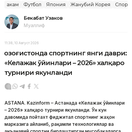
Ҳакам
Футбол
Япония
Жанубий Корея
Спорт
Бекабат Узаков
Муаллиф
11:38, 10 Август 2026
Қозоғистонда спортнинг янги даври:
«Келажак ўйинлари – 2026» халқаро
турнири якунланди
ASTANA. Kazinform – Астанада «Келажак ўйинлари
– 2026» халқаро турнири якунланди. Ўн кун
давомида пойтахт фиджитал спортнинг жаҳон
марказига айланиб, рақамли технологиялар ва
анъанавий спортни бирлаштирган мусобақаларга