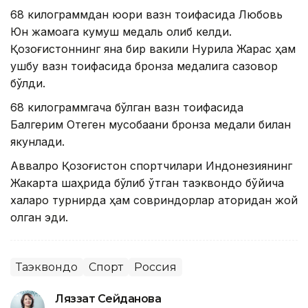
68 килограммдан юқори вазн тоифасида Любовь
Юн жамоага кумуш медаль олиб келди.
Қозоғистоннинг яна бир вакили Нурила Жарас ҳам
ушбу вазн тоифасида бронза медалига сазовор
бўлди.
68 килограммгача бўлган вазн тоифасида
Балгерим Отеген мусобақани бронза медали билан
якунлади.
Аввалроқ Қозоғистон спортчилари Индонезиянинг
Жакарта шаҳрида бўлиб ўтган таэквондо бўйича
халқаро турнирда ҳам совриндорлар қаторидан жой
олган эди.
Таэквондо
Спорт
Россия
Ляззат Сейданова