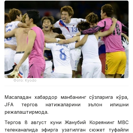
Фото: Kyodo
Масаладан хабардор манбанинг сўзларига кўра,
JFA тергов натижаларини эълон қилишни
режалаштирмоқда.
Тергов 8 август куни Жанубий Кореянинг МВC
телеканалида эфирга узатилган сюжет туфайли