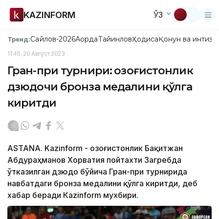
KAZINFORM
ЎЗ
Сайлов-2026
Ақорда
Тайинлов
Ҳодиса
Қонун ва интизо
Тренд:
11:45, 20 Август 2023
Гран-при турнири: Қозоғистонлик
дзюдочи бронза медалини қўлга
киритди
ASTANА. Kazinform - Қозоғистонлик Бақитжан
Абдураҳманов Хорватия пойтахти Загребда
ўтказилган дзюдо бўйича Гран-при турнирида
навбатдаги бронза медалини қўлга киритди, деб
хабар беради Кazinform мухбири.