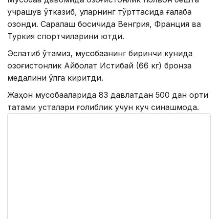
учрашув ўтказиб, уларнинг тўрттасида ғалаба
қозонди. Саралаш босқичида Венгрия, Франция ва
Туркия спортчиларини ютди.
Эслатиб ўтамиз, мусобақанинг биринчи кунида
қозоғистонлик Айболат Истибай (66 кг) бронза
медалини қўлга киритди.
Жаҳон мусобақаларида 83 давлатдан 500 дан ортиқ
татами усталари ғолиблик учун куч синашмоқда.