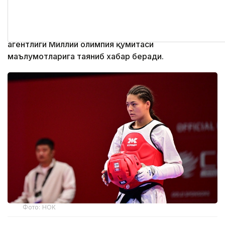
бўйича ўсмирлар терма жамоаси Россиянинг
Одинцово шаҳрида бўлиб ўтган халқаро турнирда
учта медални қўлга киритди. Бу ҳақда Kazinform
агентлиги Миллий олимпия қўмитаси
маълумотларига таяниб хабар беради.
Фото: НОК