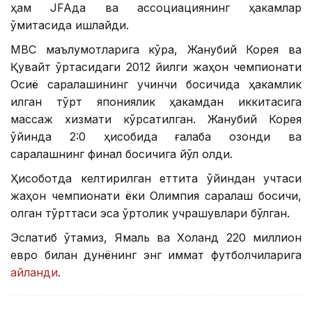
ҳам JFAда ва ассоциациянинг ҳакамлар
қўмитасида ишлайди.
МВC маълумотларига кўра, Жанубий Корея ва
Қувайт ўртасидаги 2012 йилги жаҳон чемпионати
Осиё саралашининг учинчи босқичида ҳакамлик
қилган тўрт япониялик ҳакамдан иккитасига
массаж хизмати кўрсатилган. Жанубий Корея
ўйинда 2:0 ҳисобида ғалаба қозонди ва
саралашнинг финал босқичига йўл олди.
Ҳисоботда келтирилган еттита ўйиндан учтаси
жаҳон чемпионати ёки Олимпия саралаш босқичи,
қолган тўрттаси эса ўртоқлик учрашувлари бўлган.
Эслатиб ўтамиз, Ямаль ва Холанд 220 миллион
евро билан дунёнинг энг қиммат футболчиларига
айланди
.