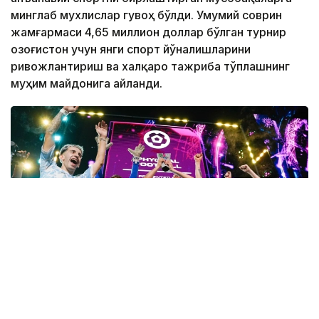
минглаб мухлислар гувоҳ бўлди. Умумий соврин
жамғармаси 4,65 миллион доллар бўлган турнир
Қозоғистон учун янги спорт йўналишларини
ривожлантириш ва халқаро тажриба тўплашнинг
муҳим майдонига айланди.
Фото: «Келажак ўйинлари – 2026» ташкилот қўмитаси