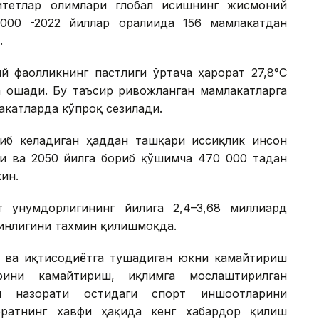
итетлар олимлари глобал исишнинг жисмоний
000 -2022 йиллар оралиғида 156 мамлакатдан
.
й фаолликнинг пастлиги ўртача ҳарорат 27,8°С
а ошади. Бу таъсир ривожланган мамлакатларга
акатларда кўпроқ сезилади.
иб келадиган ҳаддан ташқари иссиқлик инсон
ши ва 2050 йилга бориб қўшимча 470 000 тадан
ин.
 унумдорлигининг йилига 2,4–3,68 миллиард
инлигини тахмин қилишмоқда.
ш ва иқтисодиётга тушадиган юкни камайтириш
рини камайтириш, иқлимга мослаштирилган
м назорати остидаги спорт иншоотларини
ратнинг хавфи ҳақида кенг хабардор қилиш