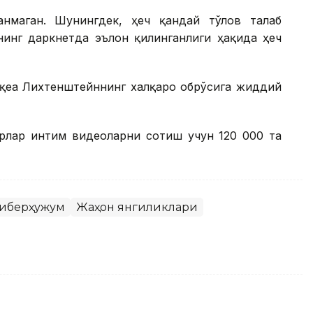
нмаган. Шунингдек, ҳеч қандай тўлов талаб
нинг даркнетда эълон қилинганлиги ҳақида ҳеч
оқеа Лихтенштейннинг халқаро обрўсига жиддий
ерлар интим видеоларни сотиш учун 120 000 та
иберҳужум
Жаҳон янгиликлари