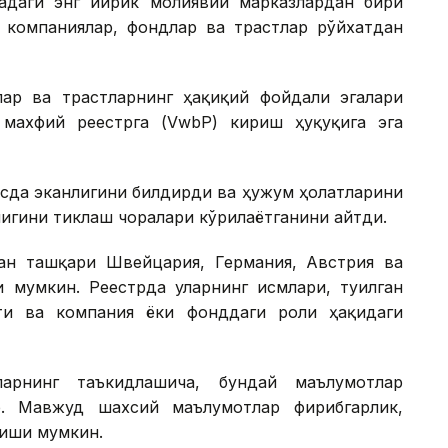
адаги энг йирик молиявий марказлардан бири
о компаниялар, фондлар ва трастлар рўйхатдан
ар ва трастларнинг ҳақиқий фойдали эгалари
 махфий реестрга (VwbP) кириш ҳуқуқига эга
усда эканлигини билдирди ва ҳужум ҳолатларини
игини тиклаш чоралари кўрилаётганини айтди.
ан ташқари Швейцария, Германия, Австрия ва
 мумкин. Реестрда уларнинг исмлари, туғилган
ти ва компания ёки фонддаги роли ҳақидаги
ларнинг таъкидлашича, бундай маълумотлар
. Мавжуд шахсий маълумотлар фирибгарлик,
лиши мумкин.