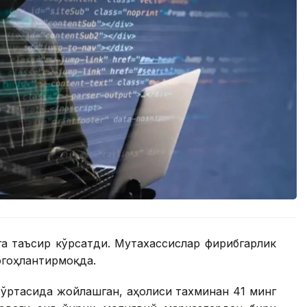
а таъсир кўрсатди. Мутахассислар фирибгарлик
огоҳлантирмоқда.
ўртасида жойлашган, аҳолиси тахминан 41 минг