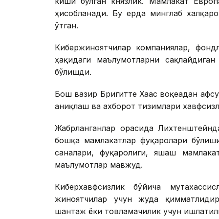
киши бўлган князлик. Мамлакат Европ
ҳисобланади. Бу ерда минглаб халқар
ўтган.
Кибержиноятчилар компаниялар, фондл
ҳақидаги маълумотларни сақлайдиган
бўлишди.
Бош вазир Бригитте Хаас воқеадан афс
аниқлаш ва ахборот тизимлари хавфсизл
Жабрланганлар орасида Лихтенштейнд
бошқа мамлакатлар фуқаролари бўлиши
саналари, фуқаролиги, яшаш мамлака
маълумотлар мавжуд.
Киберхавфсизлик бўйича мутахассис
жиноятчилар учун жуда қимматлидир
шантаж ёки товламачилик учун ишлати