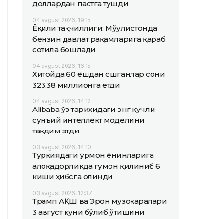
доллардан пастга тушди
04 avgust 2026, 19:15
Ёқилғи тақчиллиги: Мўғулистонда
бензин давлат рақамларига қараб
сотила бошлади
04 avgust 2026, 16:15
Хитойда 60 ёшдан ошганлар сони
323,38 миллионга етди
04 avgust 2026, 14:12
Alibaba ўз тарихидаги энг кучли
сунъий интеллект моделини
тақдим этди
03 avgust 2026, 14:10
Туркиядаги ўрмон ёнғинларига
алоқадорликда гумон қилиниб 6
киши ҳибсга олинди
03 avgust 2026, 12:37
Трамп АҚШ ва Эрон музокаралари
3 август куни бўлиб ўтишини