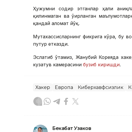
Ҳужумни содир этганлар ҳали аниқла
қилинмаган ва ўғирланган маълумотлар
қандай аломат йўқ.
Мутахассисларнинг фикрига кўра, бу в
путур етказди.
Эслатиб ўтамиз, Жанубий Кореяда хак
кузатув камерасини
бузиб киришди
.
Хакер
Европа
Киберхавфсизлик
К
Бекабат Узаков