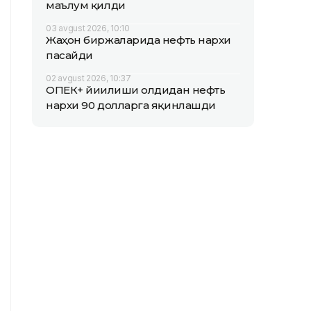
маълум қилди
03 avgust 2026, 10:10
Жаҳон биржаларида нефть нархи
пасайди
02 avgust 2026, 10:37
ОПEК+ йиғилиши олдидан нефть
нархи 90 долларга яқинлашди