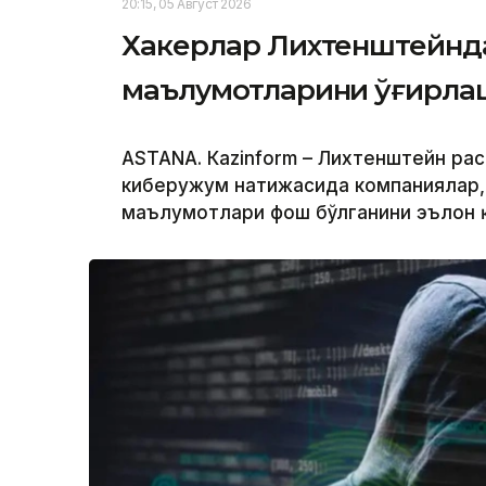
20:15, 05 Август 2026
Хакерлар Лихтенштейнда
маълумотларини ўғирл
ASTANА. Кazinform – Лихтенштейн ра
киберҳужум натижасида компаниялар,
маълумотлари фош бўлганини эълон 