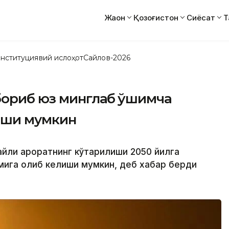
Жаҳон
Қозоғистон
Сиёсат
Т
нституциявий ислоҳот
Сайлов-2026
бориб юз минглаб қўшимча
иши мумкин
айли ҳароратнинг кўтарилиши 2050 йилга
мига олиб келиши мумкин, деб хабар берди