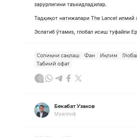
зарурлигини таъкидладилар.
Тадқиқот натижалари The Lancet илмий 
Эслатиб ўтамиз, глобал исиш туфайли Е
Соғлиқни сақлаш
Фан
Иқлим
Глоб
Табиий офат
Бекабат Узаков
Муаллиф