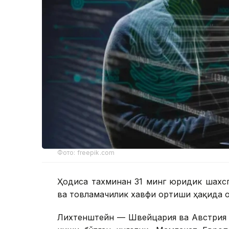
Фото: freepik.com
Ҳодиса тахминан 31 минг юридик шахсг
ва товламачилик хавфи ортиши ҳақида 
Лихтенштейн — Швейцария ва Австрия 