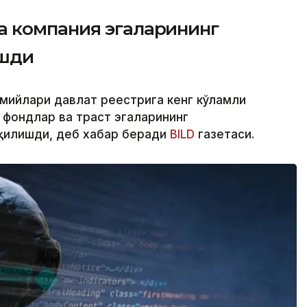
 компания эгаларининг
ашди
смийлари давлат реестрига кенг кўламли
 фондлар ва траст эгаларининг
қилишди, деб хабар беради
BILD
газетаси.