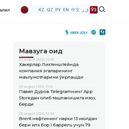
KZ
QZ
РУ
EN
中文
ق ز
ЎЗ
аҳлил
Мавзуга оид
05 avgust 2026, 20:15
Хакерлар Лихтенштейнда
компания эгаларининг
маълумотларини ўғирлашди
05 avgust 2026, 15:15
Павел Дуров Telegramнинг App
Storeдан олиб ташланишига изоҳ
берди
05 avgust 2026, 10:36
Brent нефтининг нархи 13 июлдан
бери илк бор 1 баррель учун 79