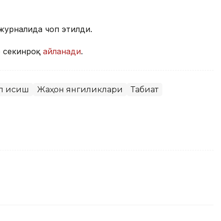
журналида чоп этилди.
р секинроқ
айланади
.
ал исиш
Жаҳон янгиликлари
Табиат