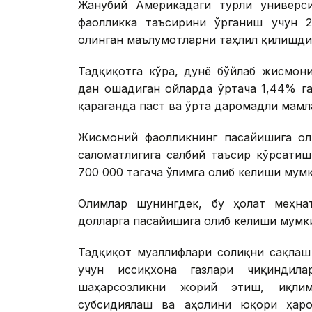
Жанубий Америкадаги турли универс
фаолликка таъсирини ўрганиш учун 2
олинган маълумотларни таҳлил қилишди
Тадқиқотга кўра, дунё бўйлаб жисмони
дан ошадиган ойларда ўртача 1,44% г
қараганда паст ва ўрта даромадли мамл
Жисмоний фаолликнинг пасайишига ол
саломатлигига салбий таъсир кўрсати
700 000 тагача ўлимга олиб келиши мумк
Олимлар шунингдек, бу ҳолат меҳнат
долларга пасайишига олиб келиши мумк
Тадқиқот муаллифлари соғлиқни сақла
учун иссиқхона газлари чиқиндила
шаҳарсозликни жорий этиш, иқли
субсидиялаш ва аҳолини юқори ҳаро