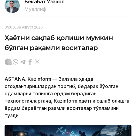
Бекабат Узаков
Муаллиф
09:00, 08 Август 2026
Ҳаётни сақлаб қолиши мумкин
бўлган рақамли воситалар
ASTANA. Kazinform — Зилзила ҳақида
огоҳлантиришлардан тортиб, бедарак йўқолган
одамларни топишга ёрдам берадиган
технологияларгача, Кazinform ҳаётни сақлаб қолишга
ёрдам бераётган рақамли воситалар тўпламини
тузди.