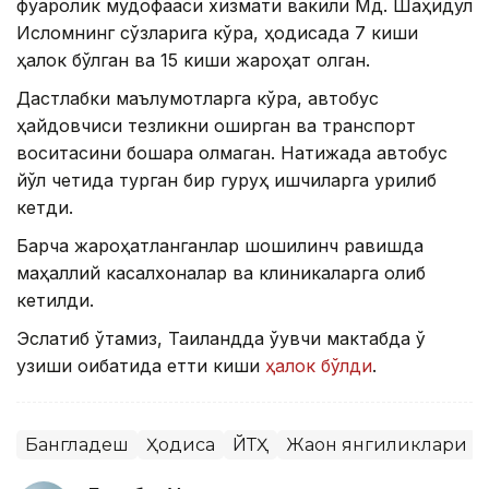
фуқаролик мудофааси хизмати вакили Мд. Шаҳидул
Исломнинг сўзларига кўра, ҳодисада 7 киши
ҳалок бўлган ва 15 киши жароҳат олган.
Дастлабки маълумотларга кўра, автобус
ҳайдовчиси тезликни оширган ва транспорт
воситасини бошқара олмаган. Натижада автобус
йўл четида турган бир гуруҳ ишчиларга урилиб
кетди.
Барча жароҳатланганлар шошилинч равишда
маҳаллий касалхоналар ва клиникаларга олиб
кетилди.
Эслатиб ўтамиз, Таиландда ўқувчи мактабда ўқ
узиши оқибатида етти киши
ҳалок бўлди
.
Бангладеш
Ҳодиса
ЙТҲ
Жаҳон янгиликлари