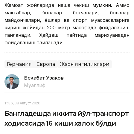
Жамоат жойларида наша чекиш мумкин. Аммо
мактаблар, болалар боғчалари, болалар
майдончалари, ёшлар ва спорт муассасаларига
кириш жойидан 200 метр масофада фойдаланиш
тақиқланади. Ҳайдаш пайтида марихуанадан
фойдаланиш тақиқланади.
Германия
Европа
Жаҳон янгиликлари
Бекабат Узаков
Муаллиф
11:36, 08 Август 2026
Бангладешда иккита йўл-транспорт
ҳодисасида 16 киши ҳалок бўлди