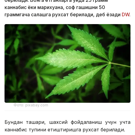
берилади. Вояга етганларга уйда 25 грамм
каннабис ёки марихуана, соф гашишни 50
граммгача сақлашга рухсат берилади, деб ёзади
DW
.
Фото: pixabay.com
Бундан ташқари, шахсий фойдаланиш учун учта
каннабис тупини етиштиришга рухсат берилади.