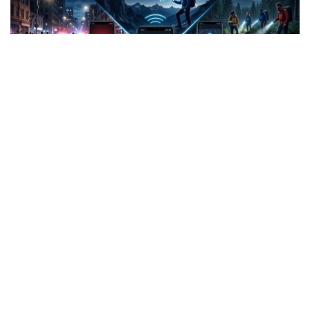
Фото: СИ
Жанубий Корея: Илова таъқибчига яқинлашиш
ҳақида огоҳлантиради
2026 йил 24 июнда Жанубий Корея шахсий
хавфсизлик учун энг сўнгги рақамли воситалардан
бирини ишга туширди.
Ҳукумат иловаси таъқиб қилувчи қурбонларга
электрон билагузук тақишлари шарт бўлган таъқиб