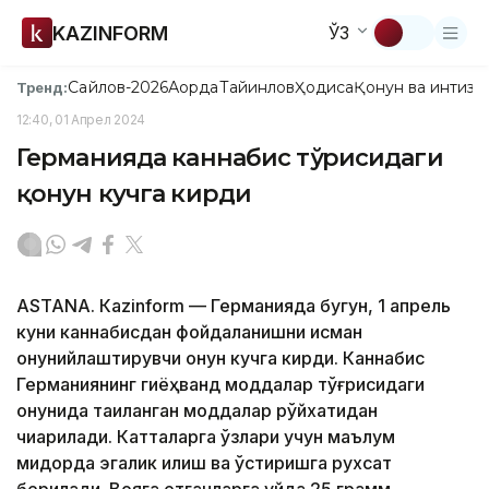
KAZINFORM
ЎЗ
Сайлов-2026
Ақорда
Тайинлов
Ҳодиса
Қонун ва интизо
Тренд:
12:40, 01 Апрел 2024
Германияда каннабис тўғрисидаги
қонун кучга кирди
ASTANА. Кazinform — Германияда бугун, 1 апрель
куни каннабисдан фойдаланишни қисман
қонунийлаштирувчи қонун кучга кирди. Каннабис
Германиянинг гиёҳванд моддалар тўғрисидаги
қонунида тақиқланган моддалар рўйхатидан
чиқарилади. Катталарга ўзлари учун маълум
миқдорда эгалик қилиш ва ўстиришга рухсат