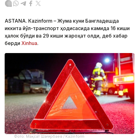
ASTANА. Кazinform – Жума куни Бангладешда
иккита йўл-транспорт ҳодисасида камида 16 киши
ҳалок бўлди ва 29 киши жароҳат олди, деб хабар
берди
Xinhua
.
Фото: Мақсат Шағирбаев / Kazinform