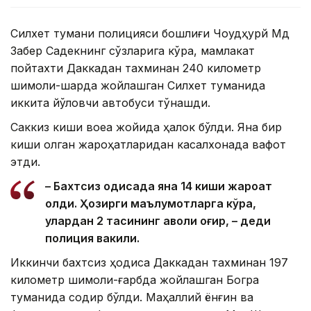
Силхет тумани полицияси бошлиғи Чоудҳурй Мд
Забер Садекнинг сўзларига кўра, мамлакат
пойтахти Даккадан тахминан 240 километр
шимоли-шарқда жойлашган Силхет туманида
иккита йўловчи автобуси тўқнашди.
Саккиз киши воқеа жойида ҳалок бўлди. Яна бир
киши олган жароҳатларидан касалхонада вафот
этди.
– Бахтсиз ҳодисада яна 14 киши жароҳат
олди. Ҳозирги маълумотларга кўра,
улардан 2 тасининг аҳволи оғир, – деди
полиция вакили.
Иккинчи бахтсиз ҳодиса Даккадан тахминан 197
километр шимоли-ғарбда жойлашган Богра
туманида содир бўлди. Маҳаллий ёнғин ва