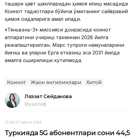
ташқари ҳаёт шаклларидан ҳимоя қилиш мақсадида
Коинот тадқиқотлари бўйича қўмитанинг сайёравий
ҳимоя қоидаларига амал қилади.
«Тяньвэнь-3» миссияси доирасида коинот
аппаратини учириш тахминан 2028 йилга
режалаштирилган. Марс тупроғи намуналарини
йиғиш ва уларни Ерга етказиш эса 2031 йилда
амалга оширилиши кутилмоқда.
Коинот
Жаҳон янгиликлари
Хитой
Ляззат Сейданова
Муаллиф
12:38, 07 Август 2026
Туркияда 5G абонентлари сони 44,5