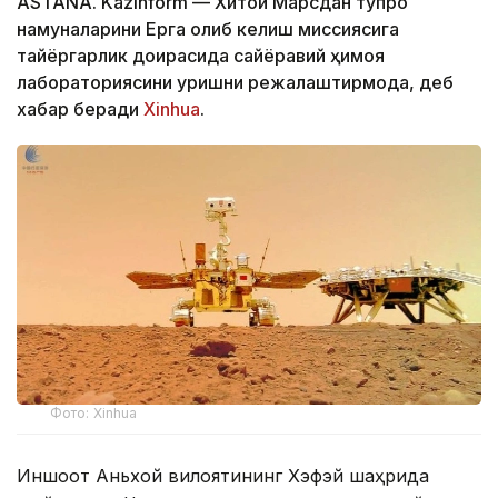
ASTANA. Kazinform — Хитой Марсдан тупроқ
намуналарини Ерга олиб келиш миссиясига
тайёргарлик доирасида сайёравий ҳимоя
лабораториясини қуришни режалаштирмоқда, деб
хабар беради
Xinhua
.
Фото: Xinhua
Иншоот Аньхой вилоятининг Хэфэй шаҳрида