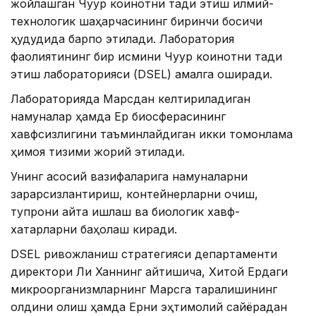
жойлашган Чуқур коинотни тадқиқ этиш илмий-
технологик шаҳарчасининг биринчи босқичи
ҳудудида барпо этилади. Лаборатория
фаолиятининг бир қисмини Чуқур коинотни тадқиқ
этиш лабораторияси (DSEL) амалга оширади.
Лабораторияда Марсдан келтириладиган
намуналар ҳамда Ер биосферасининг
хавфсизлигини таъминлайдиган икки томонлама
ҳимоя тизими жорий этилади.
Унинг асосий вазифаларига намуналарни
зарарсизлантириш, контейнерларни очиш,
тупроқни қайта ишлаш ва биологик хавф-
хатарларни баҳолаш киради.
DSEL ривожланиш стратегияси департаменти
директори Ли Ханнинг айтишича, Хитой Ердаги
микроорганизмларнинг Марсга тарқалишининг
олдини олиш ҳамда Ерни эҳтимолий сайёрадан