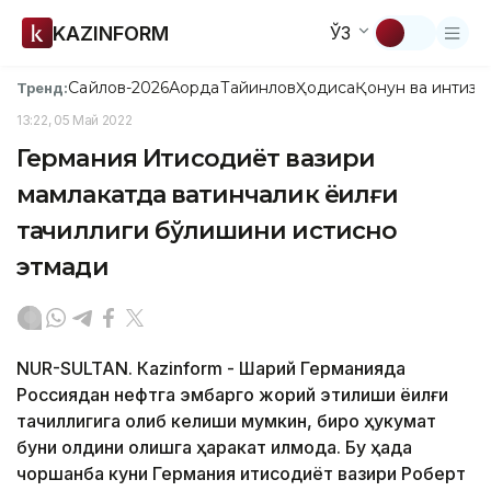
KAZINFORM
ЎЗ
Сайлов-2026
Ақорда
Тайинлов
Ҳодиса
Қонун ва интизо
Тренд:
13:22, 05 Май 2022
Германия Иқтисодиёт вазири
мамлакатда вақтинчалик ёқилғи
тақчиллиги бўлишини истисно
этмади
NUR-SULTAN. Кazinform - Шарқий Германияда
Россиядан нефтга эмбарго жорий этилиши ёқилғи
тақчиллигига олиб келиши мумкин, бироқ ҳукумат
буни олдини олишга ҳаракат қилмоқда. Бу ҳақда
чоршанба куни Германия иқтисодиёт вазири Роберт