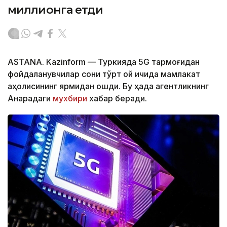
миллионга етди
ASTANA. Kazinform — Туркияда 5G тармоғидан
фойдаланувчилар сони тўрт ой ичида мамлакат
аҳолисининг ярмидан ошди. Бу ҳақда агентликнинг
Анқарадаги
мухбири
хабар беради.