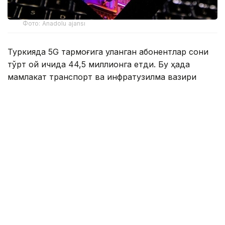
Фото: Anadolu ajansı
Туркияда 5G тармоғига уланган абонентлар сони
тўрт ой ичида 44,5 миллионга етди. Бу ҳақда
мамлакат транспорт ва инфратузилма вазири
Абдулқодир Уралоғлу маълум қилди.
Унинг сўзларига кўра, Туркияда мобиль 5G
тармоғидан тижорат мақсадида фойдаланиш 1
апрель куни бошланган. Янги технологияга
биринчи куннинг ўзида тахминан 21 миллион
фойдаланувчи уланган. Ҳозирги вақтда уларнинг
сони икки баравардан ҳам кўпроқ ошган.
Вазирнинг маълум қилишича, бугунги кунда
мамлакат аҳолисининг ярмидан кўпи 5G
хизматидан фойдаланади. Яъни амалда ҳар