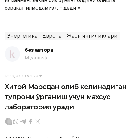
ҳаракат қилмоқдамиз», - деди у.
Энергетика
Европа
Жаҳон янгиликлари
без автора
Муаллиф
13:39, 07 Август 2026
Хитой Марсдан олиб келинадиган
тупроқни ўрганиш учун махсус
лаборатория қуради