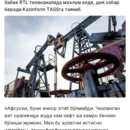
Хабек RTL телеканалида маълум қилди, дея хабар
беради Kazinform ТASSга таяниб.
«Афсуски, буни инкор этиб бўлмайди. Чекланган
вақт оралиғида жуда кам нефт ва камроқ бензин
бўлиши мумкин. Мен бу ҳолатни истисно
қилмайман, лекин биз бунинг олдини олишга