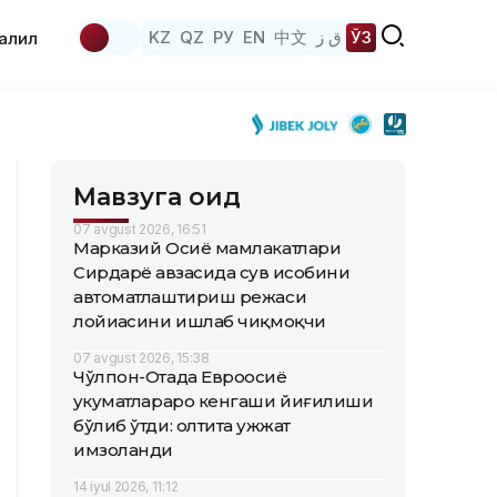
KZ
QZ
РУ
EN
中文
ق ز
ЎЗ
аҳлил
Мавзуга оид
07 avgust 2026, 16:51
Марказий Осиё мамлакатлари
Сирдарё ҳавзасида сув ҳисобини
автоматлаштириш режаси
лойиҳасини ишлаб чиқмоқчи
07 avgust 2026, 15:38
Чўлпон-Отада Евроосиё
ҳукуматлараро кенгаши йиғилиши
бўлиб ўтди: олтита ҳужжат
имзоланди
14 iyul 2026, 11:12