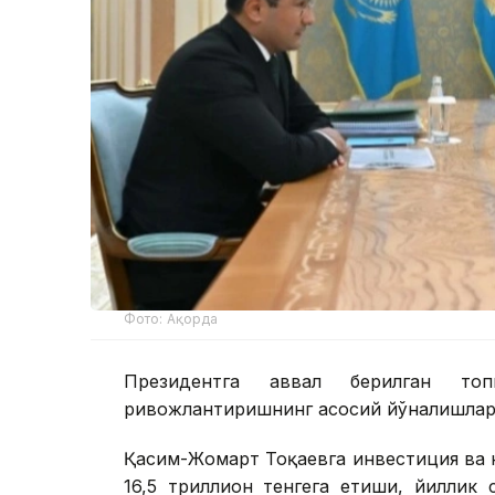
Фото: Ақорда
Президентга аввал берилган топ
ривожлантиришнинг асосий йўналишлари
Қасим-Жомарт Тоқаевга инвестиция ва к
16,5 триллион тенгега етиши, йиллик