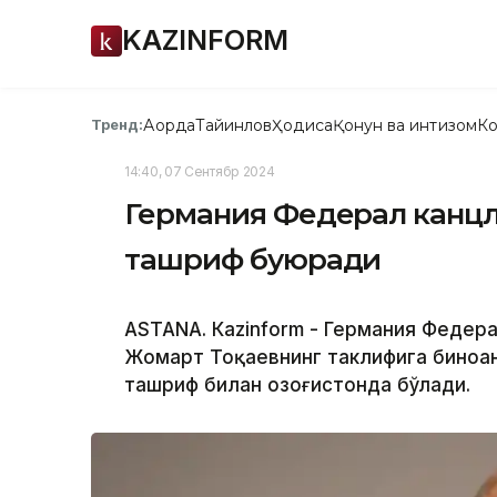
KAZINFORM
Ақорда
Тайинлов
Ҳодиса
Қонун ва интизом
Ко
Тренд:
14:40, 07 Сентябр 2024
Германия Федерал канцл
ташриф буюради
ASTANА. Кazinform - Германия Федер
Жомарт Тоқаевнинг таклифига биноан
ташриф билан Қозоғистонда бўлади.