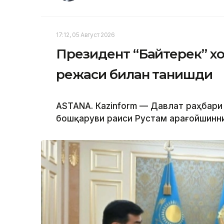
17:12, 05 Август 2026
Президент “Байтерек” 
режаси билан танишди
ASTANА. Каzinform — Давлат раҳбари
бошқаруви раиси Рустам Қарағойшинни