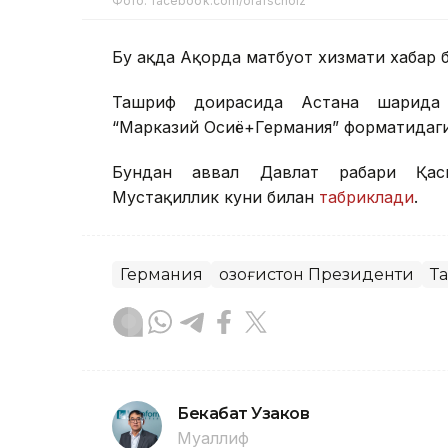
Фото: facebook.com/olafscholz
Бу ҳақда Ақорда матбуот хизмати хабар 
Ташриф доирасида Астана шаҳрида 
“Марказий Осиё+Германия” форматидаги
Бундан аввал Давлат раҳбари Қас
Мустақиллик куни билан
табриклади
.
Германия
Қозоғистон Президенти
Т
Бекабат Узаков
Муаллиф