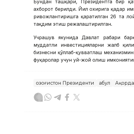
Бундан ташқари, Президентга бир қат
ахборот берилди. Йил охирига қадар и
ривожлантиришга қаратилган 26 та ло
тақдим этиш режалаштирилган.
Учрашув якунида Давлат раҳбари ба
муддатли инвестицияларни жалб қили
бизнесни қўллаб-қувватлаш механизмин
фуқаролар учун уй-жой олиш имкониятин
Қозоғистон Президенти
Қабул
Ақорда
Бекабат Узаков
Муаллиф