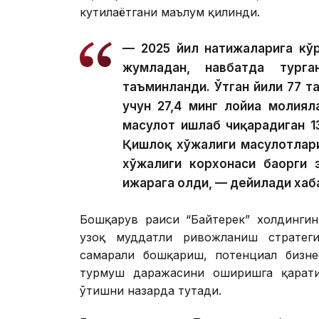
кутилаётгани маълум қилинди.
— 2025 йил натижаларига кўр
жумладан, навбатда тург
таъминланди. Ўтган йили 77 та
учун 27,4 минг лойиҳа молия
маҳсулот ишлаб чиқарадиган 1
Қишлоқ хўжалиги маҳсулотлар
хўжалиги корхонаси баҳорги 
ижарага олди, — дейилади хаб
Бошқарув раиси “Байтерек” холдингин
узоқ муддатли ривожланиш стратегия
самарали бошқариш, потенциал бизне
турмуш даражасини оширишга қарати
ўтишни назарда тутади.