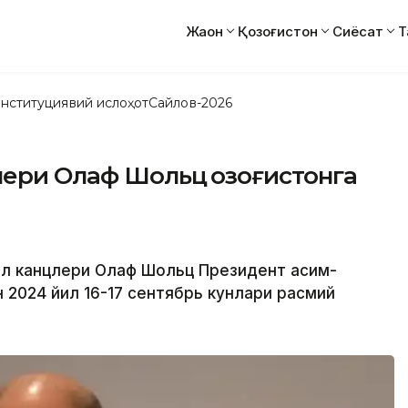
Жаҳон
Қозоғистон
Сиёсат
Т
нституциявий ислоҳот
Сайлов-2026
ери Олаф Шольц Қозоғистонга
ал канцлери Олаф Шольц Президент Қасим-
 2024 йил 16-17 сентябрь кунлари расмий