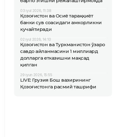
барпо этишни режалаштирмоқда
03 iyul 2026, 11:38
Қозоғистон ва Осиё тараққиёт
банки сув соҳасидаги ҳамкорликни
кучайтиради
02 iyul 2026, 14:10
Қозоғистон ва Туркманистон ўзаро
савдо айланмасини 1 миллиард
долларга етказишни мақсад
қилган
29 iyun 2026, 15:55
LIVE: Грузия Бош вазирининг
Қозоғистонга расмий ташрифи