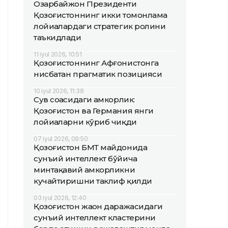
Озарбайжон Президенти
Қозоғистоннинг икки томонлама
лойиҳалардаги стратегик ролини
таъкидлади
11 iyul 2026, 10:51
Қозоғистоннинг Афғонистонга
нисбатан прагматик позицияси
10 iyul 2026, 11:38
Сув соҳасидаги ҳамкорлик:
Қозоғистон ва Германия янги
лойиҳаларни кўриб чиқди
07 iyul 2026, 09:50
Қозоғистон БМТ майдонида
сунъий интеллект бўйича
минтақавий ҳамкорликни
кучайтиришни таклиф қилди
03 iyul 2026, 12:40
Қозоғистон жаҳон даражасидаги
сунъий интеллект кластерини