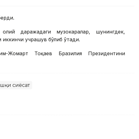
берди.
олий даражадаги музокаралар, шунингдек,
 иккинчи учрашув бўлиб ўтади.
им-Жомарт Тоқаев Бразилия Президентини
ашқи сиёсат