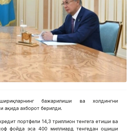
шириқларнинг бажарилиши ва холдингни
 ҳақида ахборот берилди.
редит портфели 14,3 триллион тенгега етиши ва
 соф фойда эса 400 миллиард тенгедан ошиши