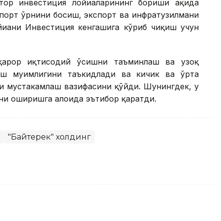
ор инвестиция лойиҳаларининг бориши ҳақида
мпорт ўрнини босиш, экспорт ва инфратузилмани
йиҳани Инвестиция кенгашига кўриб чиқиш учун
рқарор иқтисодий ўсишни таъминлаш ва узоқ
ш муҳимлигини таъкидлади ва кичик ва ўрта
и мустаҳкамлаш вазифасини қўйди. Шунингдек, у
и оширишга алоҳида эътибор қаратди.
"Байтерек" холдинг