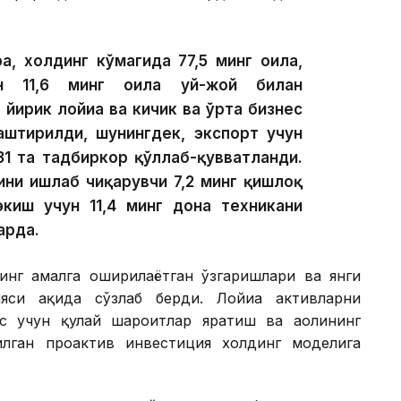
а, холдинг кўмагида 77,5 минг оила,
ан 11,6 минг оила уй-жой билан
 йирик лойиҳа ва кичик ва ўрта бизнес
лаштирилди, шунингдек, экспорт учун
31 та тадбиркор қўллаб-қувватланди.
ини ишлаб чиқарувчи 7,2 минг қишлоқ
экиш учун 11,4 минг дона техникани
арда.
инг амалга оширилаётган ўзгаришлари ва янги
си ҳақида сўзлаб берди. Лойиҳа активларни
с учун қулай шароитлар яратиш ва аҳолининг
лган проактив инвестиция холдинг моделига