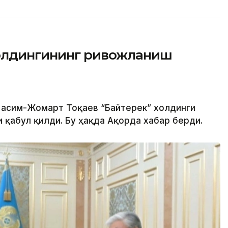
холдингининг ривожланиш
 Қасим-Жомарт Тоқаев “Байтерек” холдинги
 қабул қилди. Бу ҳақда Ақорда хабар берди.