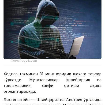
Фото: freepik.com
Ҳодиса тахминан 31 минг юридик шахсга таъсир
кўрсатди. Мутахассислар фирибгарлик ва
товламачилик хавфи ортиши ҳақида
огоҳлантирмоқда.
Лихтенштейн — Швейцария ва Австрия ўртасида