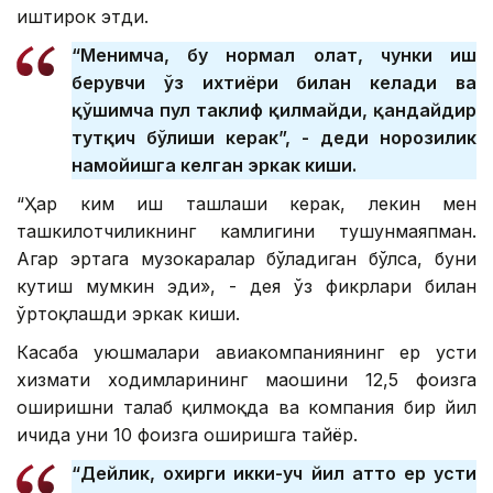
иштирок этди.
“Менимча, бу нормал ҳолат, чунки иш
берувчи ўз ихтиёри билан келади ва
қўшимча пул таклиф қилмайди, қандайдир
тутқич бўлиши керак”, - деди норозилик
намойишга келган эркак киши.
“Ҳар ким иш ташлаши керак, лекин мен
ташкилотчиликнинг камлигини тушунмаяпман.
Агар эртага музокаралар бўладиган бўлса, буни
кутиш мумкин эди», - дея ўз фикрлари билан
ўртоқлашди эркак киши.
Касаба уюшмалари авиакомпаниянинг ер усти
хизмати ходимларининг маошини 12,5 фоизга
оширишни талаб қилмоқда ва компания бир йил
ичида уни 10 фоизга оширишга тайёр.
“Дейлик, охирги икки-уч йил ҳатто ер усти