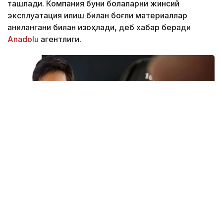
ташлади. Компания буни болаларни жинсий
эксплуатация қилиш билан боғлиқ материаллар
аниқлангани билан изоҳлади, деб хабар беради
Аnadolu
агентлиги.
Фото: Canva / Kazinform
Telegram асосчиларидан бири Павел Дуров