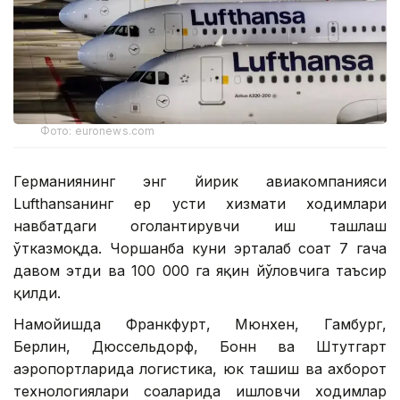
Фото: euronews.com
Германиянинг энг йирик авиакомпанияси
Lufthansaнинг ер усти хизмати ходимлари
навбатдаги огоҳлантирувчи иш ташлаш
ўтказмоқда. Чоршанба куни эрталаб соат 7 гача
давом этди ва 100 000 га яқин йўловчига таъсир
қилди.
Намойишда Франкфурт, Мюнхен, Гамбург,
Берлин, Дюссельдорф, Бонн ва Штутгарт
аэропортларида логистика, юк ташиш ва ахборот
технологиялари соҳаларида ишловчи ходимлар