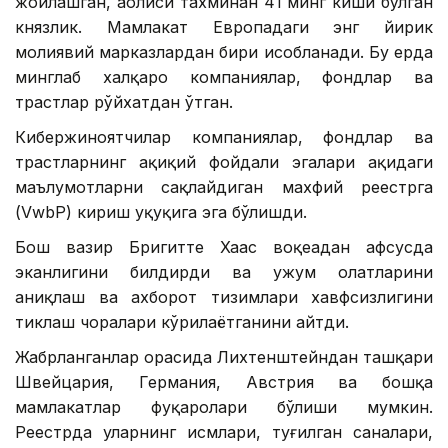
жойлашган, аҳолиси тахминан 41 минг киши бўлган
князлик. Мамлакат Европадаги энг йирик
молиявий марказлардан бири ҳисобланади. Бу ерда
минглаб халқаро компаниялар, фондлар ва
трастлар рўйхатдан ўтган.
Кибержиноятчилар компаниялар, фондлар ва
трастларнинг ҳақиқий фойдали эгалари ҳақидаги
маълумотларни сақлайдиган махфий реестрга
(VwbP) кириш ҳуқуқига эга бўлишди.
Бош вазир Бригитте Хаас воқеадан афсусда
эканлигини билдирди ва ҳужум ҳолатларини
аниқлаш ва ахборот тизимлари хавфсизлигини
тиклаш чоралари кўрилаётганини айтди.
Жабрланганлар орасида Лихтенштейндан ташқари
Швейцария, Германия, Австрия ва бошқа
мамлакатлар фуқаролари бўлиши мумкин.
Реестрда уларнинг исмлари, туғилган саналари,