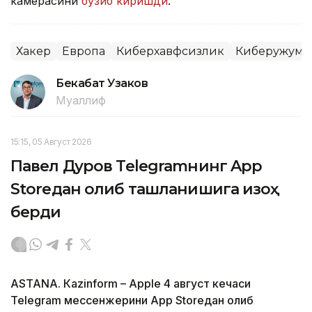
камерасини
бузиб киришди
.
Хакер
Европа
Киберхавфсизлик
Киберҳужум
Бекабат Узаков
Муаллиф
15:15, 05 Август 2026
Павел Дуров Telegramнинг App
Storeдан олиб ташланишига изоҳ
берди
ASTANА. Кazinform – Apple 4 август кечаси
Telegram мессенжерини App Storeдан олиб