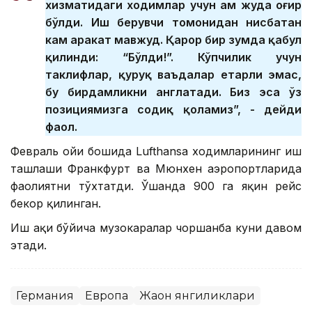
хизматидаги ходимлар учун ҳам жуда оғир
бўлди. Иш берувчи томонидан нисбатан
кам ҳаракат мавжуд. Қарор бир зумда қабул
қилинди: “Бўлди!”. Кўпчилик учун
таклифлар, қуруқ ваъдалар етарли эмас,
бу бирдамликни англатади. Биз эса ўз
позициямизга содиқ қоламиз”, - дейди
фаол.
Февраль ойи бошида Lufthansa ходимларининг иш
ташлаши Франкфурт ва Мюнхен аэропортларида
фаолиятни тўхтатди. Ўшанда 900 га яқин рейс
бекор қилинган.
Иш ҳақи бўйича музокаралар чоршанба куни давом
этади.
Германия
Европа
Жаҳон янгиликлари