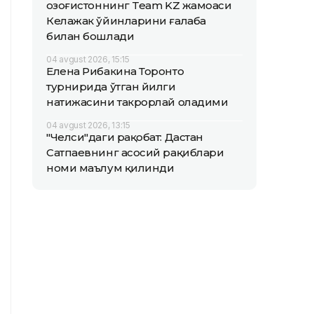
Қозоғистоннинг Team KZ жамоаси
Келажак ўйинларини ғалаба
билан бошлади
04 avgust 2026, 15:15
Елена Рибакина Торонто
турнирида ўтган йилги
натижасини такрорлай оладими
04 avgust 2026, 13:15
"Челси"даги рақобат: Дастан
Сатпаевнинг асосий рақиблари
номи маълум қилинди