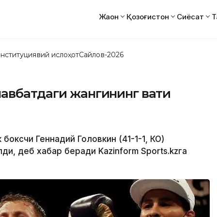
Жаҳон
Қозоғистон
Сиёсат
Т
нституциявий ислоҳот
Сайлов-2026
авбатдаги жангининг вақти
 боксчи Геннадий Головкин (41-1-1, КО)
ди, деб хабар беради Kazinform Sports.kzга