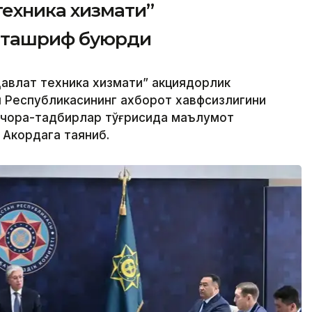
техника хизмати”
 ташриф буюрди
авлат техника хизмати” акциядорлик
н Республикасининг ахборот хавфсизлигини
 чора-тадбирлар тўғрисида маълумот
 Акордага таяниб.