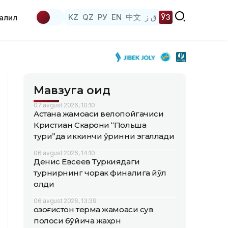
KZ
QZ
РУ
EN
中文
ق ز
ЎЗ
аҳлил
Мавзуга оид
07 avgust 2026, 10:10
Астана жамоаси велопойгачиси
Кристиан Скарони “Польша
тури”да иккинчи ўринни эгаллади
06 avgust 2026, 14:10
Денис Евсеев Туркиядаги
турнирнинг чорак финалига йўл
олди
06 avgust 2026, 13:39
Қозоғистон терма жамоаси сув
полоси бўйича жаҳон