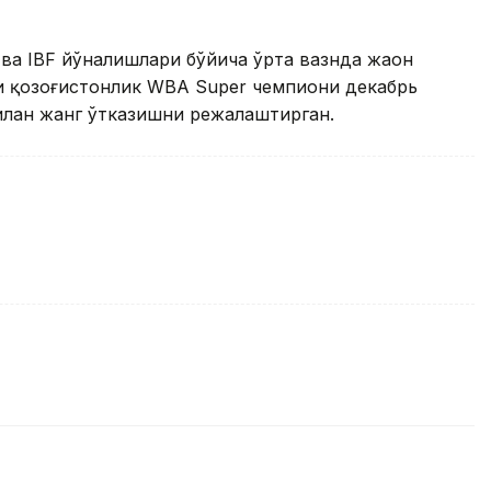
ва IBF йўналишлари бўйича ўрта вазнда жаҳон
и қозоғистонлик WBA Super чемпиони декабрь
илан жанг ўтказишни режалаштирган.