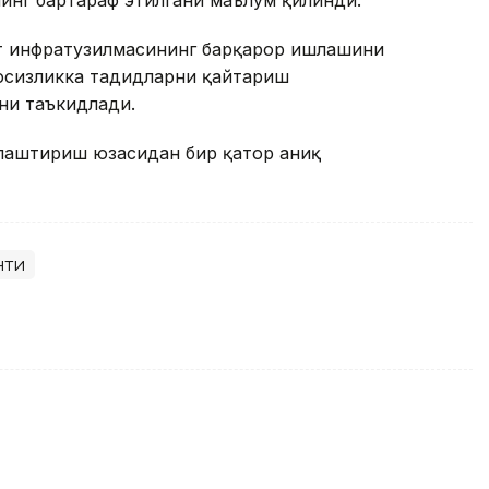
т инфратузилмасининг барқарор ишлашини
вфсизликка таҳдидларни қайтариш
ни таъкидлади.
ллаштириш юзасидан бир қатор аниқ
нти