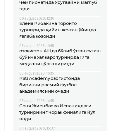
чемпионатида Уругвайни мағлуб
этди
06 avgust 2026, 12:10
Елена Рибакина Торонто
турнирида қийин кечган ўйинда
ғалаба қозонди
05 avgust 2026, 19:15
Қозоғистон АҚШда бўлиб ўтган сузиш
бўйича халқаро турнирда 17 та
медални қўлга киритди
05 avgust 2026, 16:15
PSG Academy Қозоғистонда
биринчи расмий футбол
академиясини очади
05 avgust 2026, 14:15
Соня Жиенбаева Испаниядаги
турнирнинг чорак финалига йўл
олди
04 avgust 2026, 15:37