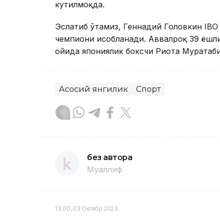
кутилмоқда.
Эслатиб ўтамиз, Геннадий Головкин IBO 
чемпиони ҳисобланади. Аввалроқ 39 ёшл
ойида япониялик боксчи Риота Муратаб
Асосий янгилик
Спорт
без автора
Муаллиф
13:00, 03 Октябр 2023