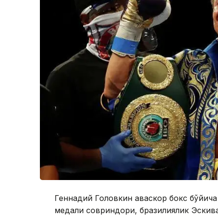
Геннадий Головкин ҳаваскор бокс бўйич
медали совриндори, бразилиялик Эскива