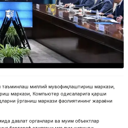
ни таъминлаш миллий мувофиқлаштириш маркази,
иш маркази, Компьютер ҳодисаларига қарши
дларни ўрганиш маркази фаолиятининг жараёни
ида давлат органлари ва муҳим объектлар
нинг бартараф этилгани маълум қилинди.