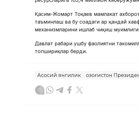
Қасим-Жомарт Тоқаев мамлакат ахборо
таъминлаш ва бу соҳадаги ҳар қандай ха
механизмларини ишлаб чиқиш муҳимлиги
Давлат раҳбари ушбу фаолиятни такоми
топшириқлар берди.
Асосий янгилик
Қозоғистон Президе
Бекабат Узаков
Муаллиф