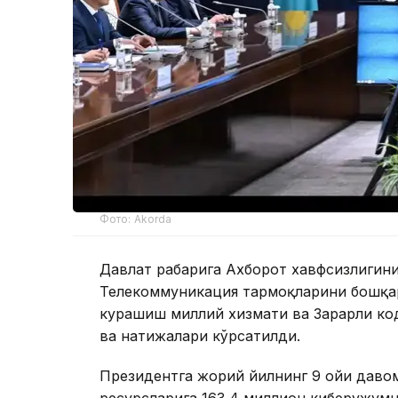
Фото: Akorda
Давлат раҳбарига Ахборот хавфсизлиги
Телекоммуникация тармоқларини бошқар
курашиш миллий хизмати ва Зарарли ко
ва натижалари кўрсатилди.
Президентга жорий йилнинг 9 ойи давом
ресурсларига 163,4 миллион киберҳужум