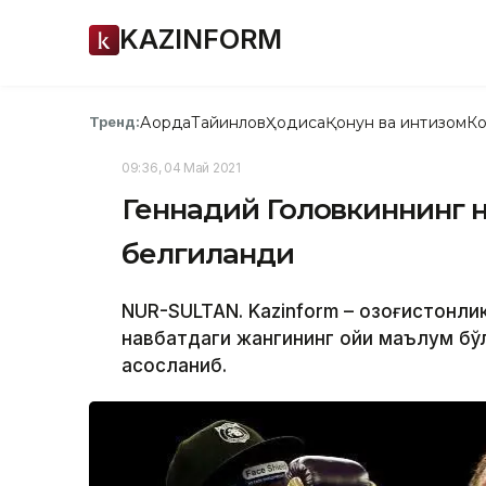
KAZINFORM
Ақорда
Тайинлов
Ҳодиса
Қонун ва интизом
Ко
Тренд:
09:36, 04 Май 2021
Геннадий Головкиннинг н
белгиланди
NUR-SULTAN. Kazinform – Қозоғистонлик
навбатдаги жангининг ойи маълум бўл
асосланиб.