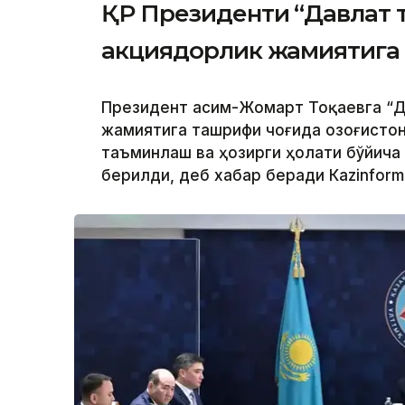
ҚР Президенти “Давлат 
акциядорлик жамиятига
Президент Қасим-Жомарт Тоқаевга “Д
жамиятига ташрифи чоғида Қозоғисто
таъминлаш ва ҳозирги ҳолати бўйича
берилди, деб хабар беради Каzinform