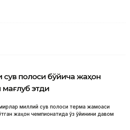
и сув полоси бўйича жаҳон
 мағлуб этди
ўсмирлар миллий сув полоси терма жамоаси
ўтган жаҳон чемпионатида ўз ўйинини давом