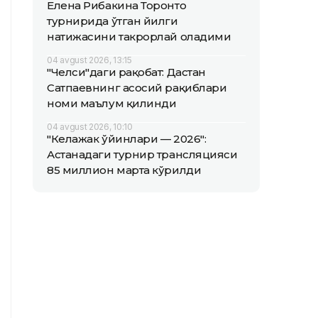
Елена Рибакина Торонто
турнирида ўтган йилги
натижасини такрорлай оладими
04 avgust 2026, 13:15
"Челси"даги рақобат: Дастан
Сатпаевнинг асосий рақиблари
номи маълум қилинди
04 avgust 2026, 10:10
"Келажак ўйинлари — 2026":
Астанадаги турнир трансляцияси
85 миллион марта кўрилди