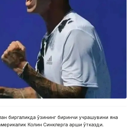
лан биргаликда ўзининг биринчи учрашувини яна
америкалик Колин Синклерга қарши ўтказди.