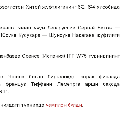
Қозоғистон-Хитой жуфтлигининг 6:2, 6:4 ҳисобида
налга чиқиш учун беларуслик Сергей Бетов —
к Юсуке Кусухара — Шунсуке Накагава жуфтлиги
иенбаева Оренсе (Испания) ITF W75 турнирининг
на Яшина билан биргаликда чорак финалда
а француз Тиффани Леметрга қарши баҳсда
:11.
аниядаги турнирда
чемпион бўлди
.