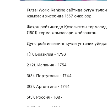
Futsal World Ranking сайтида бугун эъло
жамоаси ҳисобида 1557 очко бор.
Жаҳон рейтингида Қозоғистон термасида
(1501) терма жамоалари жойлашган.
Дунё рейтингининг кучли ўнталик қуйида
1(1). Бразилия - 1796
2 (2). Испания - 1754
3(3). Португалия - 1744
3(3). Аргентина - 1744
5(5). Россия - 1687