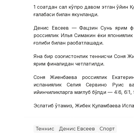
1 соатдан сал кўпроқ давом этган ўйин 
ғалабаси билан якунланди.
Денис Евсеев — Фацзин Сунь ярим фи
россиялик Илья Симакин ёки японияли
ғолиби билан рақобатлашади.
Яна бир қозоғистонлик теннисчи Соня Ж
ярим финалидан четлатилди.
Соня Жиенбаева россиялик Екатери
испаниялик Селия Сервино Руис в
қийинчиликларга мағлуб бўлди — 4:6, 6:1, 9
Эслатиб ўтамиз, Жибек Қуламбаева Исп
Теннис
Денис Евсеев
Спорт