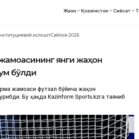
Жаҳон
Қозоғистон
Сиёсат
Т
нституциявий ислоҳот
Сайлов-2026
а жамоасининг янги жаҳон
ум бўлди
терма жамоаси футзал бўйича жаҳон
рибди. Бу ҳақда Kazinform Sports.kzга таяниб