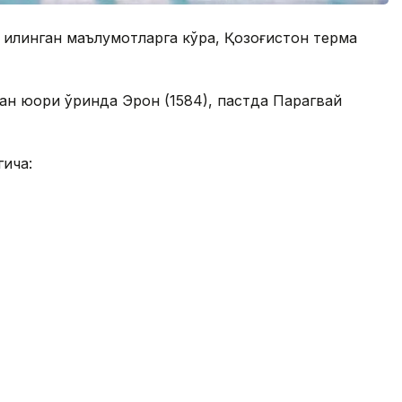
н қилинган маълумотларга кўра, Қозоғистон терма
н юқори ўринда Эрон (1584), пастда Парагвай
гича: