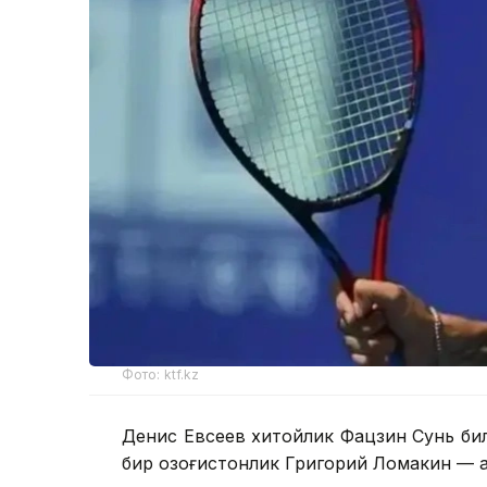
Фото: ktf.kz
Денис Евсеев хитойлик Фацзин Сунь би
бир қозоғистонлик Григорий Ломакин — 