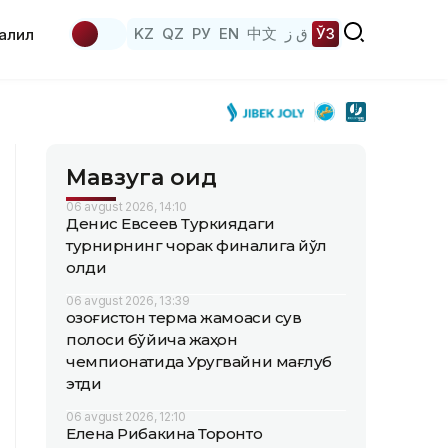
KZ
QZ
РУ
EN
中文
ق ز
ЎЗ
аҳлил
Мавзуга оид
06 avgust 2026, 14:10
Денис Евсеев Туркиядаги
турнирнинг чорак финалига йўл
олди
06 avgust 2026, 13:39
Қозоғистон терма жамоаси сув
полоси бўйича жаҳон
чемпионатида Уругвайни мағлуб
этди
06 avgust 2026, 12:10
Елена Рибакина Торонто