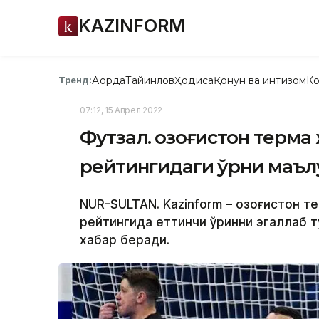
KAZINFORM
Ақорда
Тайинлов
Ҳодиса
Қонун ва интизом
Ко
Тренд:
07:12, 15 Апрел 2022
Футзал. Қозоғистон терм
рейтингидаги ўрни маъл
NUR-SULTAN. Kazinform – Қозоғистон 
рейтингида еттинчи ўринни эгаллаб ту
хабар беради.