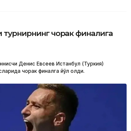
и турнирнинг чорак финалига
еннисчи Денис Евсеев Истанбул (Туркия)
ларида чорак финалга йўл олди.