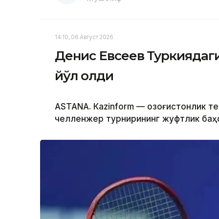
14:10, 06 Август 2026
Денис Евсеев Туркиядаг
йўл олди
ASTANА. Кazinform — Қозоғистонлик т
челленжер турнирининг жуфтлик баҳс