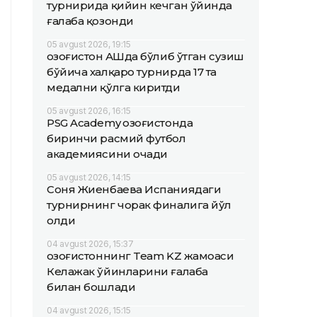
турнирида қийин кечган ўйинда
ғалаба қозонди
05 avgust 2026, 19:15
Қозоғистон АҚШда бўлиб ўтган сузиш
бўйича халқаро турнирда 17 та
медални қўлга киритди
05 avgust 2026, 16:15
PSG Academy Қозоғистонда
биринчи расмий футбол
академиясини очади
05 avgust 2026, 14:15
Соня Жиенбаева Испаниядаги
турнирнинг чорак финалига йўл
олди
04 avgust 2026, 15:37
Қозоғистоннинг Team KZ жамоаси
Келажак ўйинларини ғалаба
билан бошлади
04 avgust 2026, 15:15