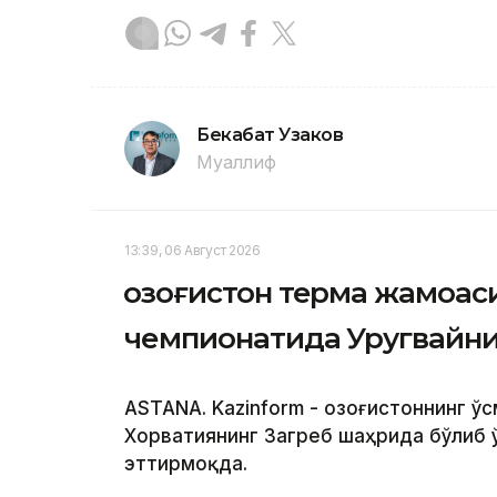
Бекабат Узаков
Муаллиф
13:39, 06 Август 2026
Қозоғистон терма жамоас
чемпионатида Уругвайни
ASTANA. Kazinform - Қозоғистоннинг 
Хорватиянинг Загреб шаҳрида бўлиб 
эттирмоқда.