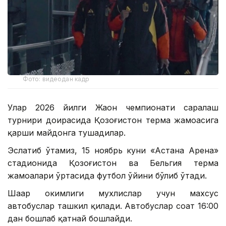
Фото: видеодан кадр
Улар 2026 йилги Жаҳон чемпионати саралаш
турнири доирасида Қозоғистон терма жамоасига
қарши майдонга тушадилар.
Эслатиб ўтамиз, 15 ноябрь куни «Астана Арена»
стадионида Қозоғистон ва Бельгия терма
жамоалари ўртасида футбол ўйини бўлиб ўтади.
Шаҳар ҳокимлиги мухлислар учун махсус
автобуслар ташкил қилади. Автобуслар соат 16:00
дан бошлаб қатнай бошлайди.