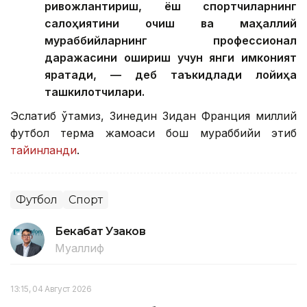
ривожлантириш, ёш спортчиларнинг
салоҳиятини очиш ва маҳаллий
мураббийларнинг профессионал
даражасини ошириш учун янги имконият
яратади, — деб таъкидлади лойиҳа
ташкилотчилари.
Эслатиб ўтамиз, Зинедин Зидан Франция миллий
футбол терма жамоаси бош мураббийи этиб
тайинланди
.
Футбол
Спорт
Бекабат Узаков
Муаллиф
13:15, 04 Август 2026