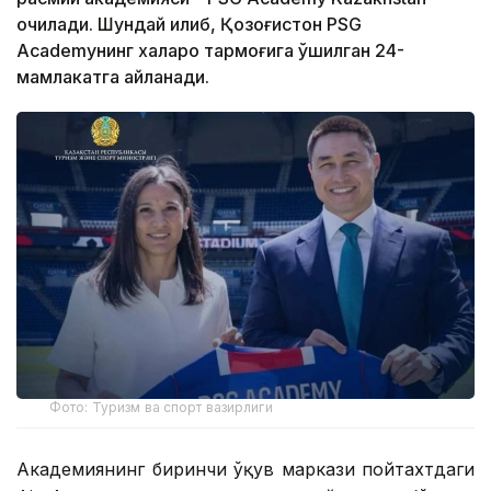
очилади. Шундай қилиб, Қозоғистон PSG
Academyнинг халқаро тармоғига қўшилган 24-
мамлакатга айланади.
Фото: Туризм ва спорт вазирлиги
Академиянинг биринчи ўқув маркази пойтахтдаги