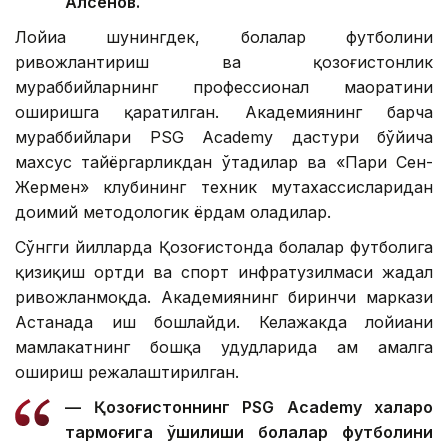
Алсенов.
Лойиҳа шунингдек, болалар футболини
ривожлантириш ва қозоғистонлик
мураббийларнинг профессионал маҳоратини
оширишга қаратилган. Академиянинг барча
мураббийлари PSG Academy дастури бўйича
махсус тайёргарликдан ўтадилар ва «Пари Сен-
Жермен» клубининг техник мутахассисларидан
доимий методологик ёрдам оладилар.
Сўнгги йилларда Қозоғистонда болалар футболига
қизиқиш ортди ва спорт инфратузилмаси жадал
ривожланмоқда. Академиянинг биринчи маркази
Астанада иш бошлайди. Келажакда лойиҳани
мамлакатнинг бошқа ҳудудларида ҳам амалга
ошириш режалаштирилган.
— Қозоғистоннинг PSG Academy халқаро
тармоғига қўшилиши болалар футболини