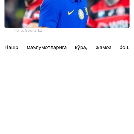
Фото: Sports.kz
Нашр маълумотларига кўра, жамоа бош
мураббийи Хаби Алонсо асосий таркибда 46
нафар футболчига эга. Янги трансферлар туфайли
бу кўрсаткич ҳали ҳам ошиши мумкин.
Британиялик журналистлар шунингдек,
Қозоғистон терма жамоасининг 17 ёшли ҳужумчиси
Дастан Сатпаевга эътибор қаратиб, у "Челси"
ҳужумчиси сифатида асосий таркибда ўрин олиш
учун қаттиқ рақобатга дуч келишини ёзишди.
— Бир йиллик ижарадан сўнг Николас
Жексон ҳужумчилар сафига қайтди.