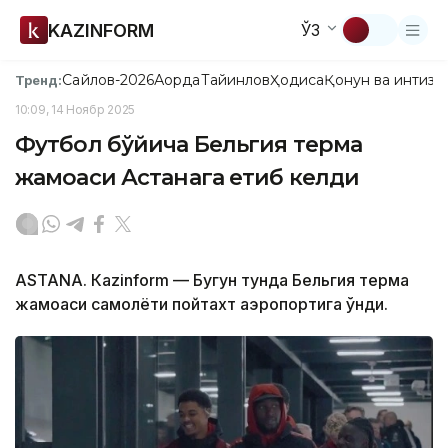
KAZINFORM
ЎЗ
Сайлов-2026
Ақорда
Тайинлов
Ҳодиса
Қонун ва интизо
Тренд:
10:09, 14 Ноябр 2025
Футбол бўйича Бельгия терма
жамоаси Астанага етиб келди
ASTANА. Кazinform — Бугун тунда Бельгия терма
жамоаси самолёти пойтахт аэропортига қўнди.