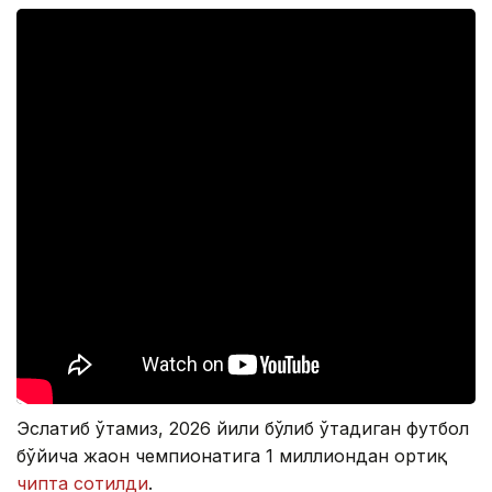
Эслатиб ўтамиз, 2026 йили бўлиб ўтадиган футбол
бўйича жаҳон чемпионатига 1 миллиондан ортиқ
чипта сотилди
.