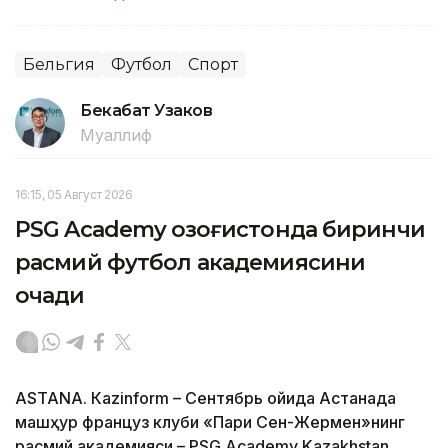
Бельгия
Футбол
Спорт
Бекабат Узаков
Муаллиф
16:15, 05 Август 2026
PSG Academy Қозоғистонда биринчи
расмий футбол академиясини
очади
ASTANА. Кazinform – Сентябрь ойида Астанада
машҳур француз клуби «Пари Сен-Жермен»нинг
расмий академияси – PSG Academy Kazakhstan