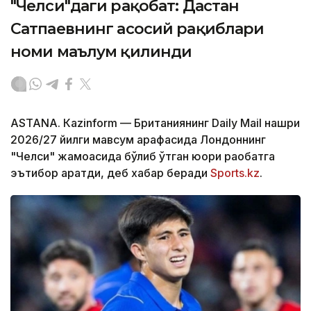
"Челси"даги рақобат: Дастан
Сатпаевнинг асосий рақиблари
номи маълум қилинди
ASTANА. Кazinform — Британиянинг Daily Mail нашри
2026/27 йилги мавсум арафасида Лондоннинг
"Челси" жамоасида бўлиб ўтган юқори рақобатга
эътибор қаратди, деб хабар беради
Sports.kz
.