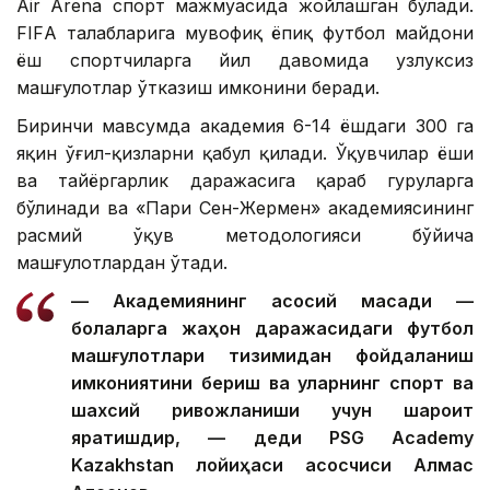
Air Arena спорт мажмуасида жойлашган бўлади.
FIFА талабларига мувофиқ ёпиқ футбол майдони
ёш спортчиларга йил давомида узлуксиз
машғулотлар ўтказиш имконини беради.
Биринчи мавсумда академия 6-14 ёшдаги 300 га
яқин ўғил-қизларни қабул қилади. Ўқувчилар ёши
ва тайёргарлик даражасига қараб гуруҳларга
бўлинади ва «Пари Сен-Жермен» академиясининг
расмий ўқув методологияси бўйича
машғулотлардан ўтади.
— Академиянинг асосий мақсади —
болаларга жаҳон даражасидаги футбол
машғулотлари тизимидан фойдаланиш
имкониятини бериш ва уларнинг спорт ва
шахсий ривожланиши учун шароит
яратишдир, — деди PSG Academy
Kazakhstan лойиҳаси асосчиси Алмас