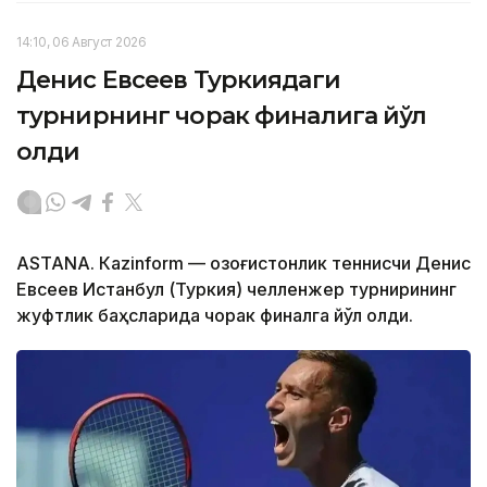
14:10, 06 Август 2026
Денис Евсеев Туркиядаги
турнирнинг чорак финалига йўл
олди
ASTANА. Кazinform — Қозоғистонлик теннисчи Денис
Евсеев Истанбул (Туркия) челленжер турнирининг
жуфтлик баҳсларида чорак финалга йўл олди.