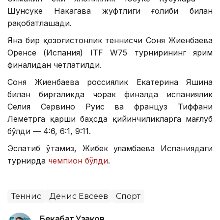
Шунсуке Накагава жуфтлиги ғолиби билан
рақобатлашади.
Яна бир қозоғистонлик теннисчи Соня Жиенбаева
Оренсе (Испания) ITF W75 турнирининг ярим
финалидан четлатилди.
Соня Жиенбаева россиялик Екатерина Яшина
билан биргаликда чорак финалда испаниялик
Селия Сервино Руис ва француз Тиффани
Леметрга қарши баҳсда қийинчиликларга мағлуб
бўлди — 4:6, 6:1, 9:11.
Эслатиб ўтамиз, Жибек Қуламбаева Испаниядаги
турнирда
чемпион бўлди
.
Теннис
Денис Евсеев
Спорт
Бекабат Узаков