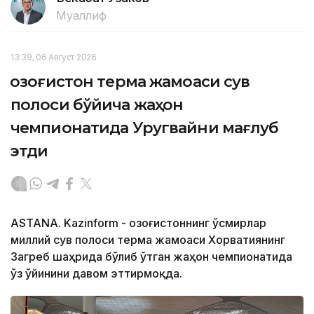
Муаллиф
13:39, 06 Август 2026
Қозоғистон терма жамоаси сув
полоси бўйича жаҳон
чемпионатида Уругвайни мағлуб
этди
ASTANA. Kazinform - Қозоғистоннинг ўсмирлар
миллий сув полоси терма жамоаси Хорватиянинг
Загреб шаҳрида бўлиб ўтган жаҳон чемпионатида
ўз ўйинини давом эттирмоқда.