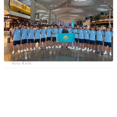
Фото: ҚР ҰОК
Учинчи ўйинда қозоғистонлик спортчилар
Уругвайни катта фарқ билан мағлуб этишди. Ўйин
22:5 ҳисобида якунланди.
ҚР МОҚ маълумотларига кўра, Қозоғистон терма
жамоаси ўйинчиси Максим Сасин ўйиннинг энг
яхши ўйинчиси деб топилди.