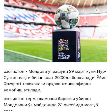
Қозоғистон - Молдова учрашуви 29 март куни Нур-
Султан вақти билан соат 20:00да бошланади. Ўйин
Qazsport телеканали орқали жонли эфирда
намойиш этилади.
Қозоғистон терма жамоаси биринчи ўйинда
Молдовани ўз майдонида 2:1 ҳисобида мағлуб