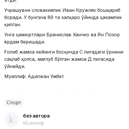
этди.
Учрашувни словакиялик Иван Кружляк бошқариб
боради. У бунгача 89 та халқаро ўйинда ҳакамлик
қилган.
Унга ҳамюртлари Бранислав Ханчко ва Ян Позор
ёрдам беришади.
Ғолиб жамоа кейинги босқичда C лигадаги ўрнини
сақлаб қолса, мағлуб бўлган жамоа Д лигасида
ўйнайди.
Муаллиф: Адилжан Умбет
Спорт
без автора
Муаллиф