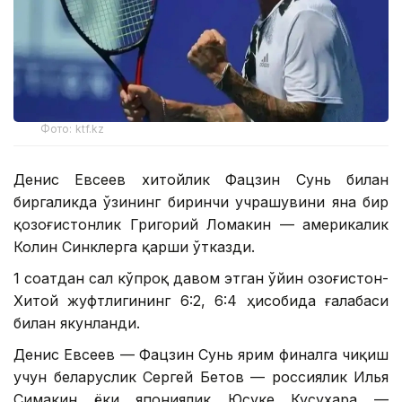
Фото: ktf.kz
Денис Евсеев хитойлик Фацзин Сунь билан
биргаликда ўзининг биринчи учрашувини яна бир
қозоғистонлик Григорий Ломакин — америкалик
Колин Синклерга қарши ўтказди.
1 соатдан сал кўпроқ давом этган ўйин Қозоғистон-
Хитой жуфтлигининг 6:2, 6:4 ҳисобида ғалабаси
билан якунланди.
Денис Евсеев — Фацзин Сунь ярим финалга чиқиш
учун беларуслик Сергей Бетов — россиялик Илья
Симакин ёки япониялик Юсуке Кусухара —