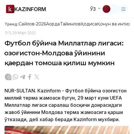
KAZINFORM
ЎЗ
Сайлов-2026
Ақорда
Тайинлов
Ҳодиса
Қонун ва интизо
Тренд:
11:11, 29 Март 2022
Футбол бўйича Миллатлар лигаси:
Қозоғистон-Молдова ўйинини
қаердан томоша қилиш мумкин
NUR-SULTAN. Кazinform - Футбол бўйича Қозоғистон
миллий терма жамоаси бугун, 29 март куни UEFA
Миллатлар лигаси саралаш босқичи доирасидаги
жавоб ўйинини Молдова терма жамоасига қарши
ўтказади, деб хабар беради Kazinform мухбири.