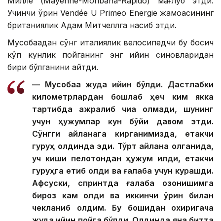
Милле (Mayenne-Monbana-Rapido) мағлуб этди.
Учинчи ўрин Vendée U Primeo Energie жамоасининг
британиялик Адам Митчеллга насиб этди.
Мусобақадан сўнг италиялик велосипедчи бу босқич
кўп кунлик пойганинг энг қийин синовларидан
бири бўлганини айтди.
— Мусобақа жуда қийин бўлди. Дастлабки
километрлардан бошлаб ҳеч ким якка
тартибда ажралиб чиқа олмади, шунинг
учун ҳужумлар кун бўйи давом этди.
Сўнгги айланага кирганимизда, етакчи
гуруҳ олдинда эди. Тўрт айлана қолганида,
уч киши пелотондан ҳужум қилди, етакчи
гуруҳга етиб олди ва ғалаба учун курашди.
Афсуски, спринтда ғалаба қозонишимга
бироз кам қолди ва иккинчи ўрин билан
чекланиб қолдим. Бу бошидан охиригача
жуда қийин пойга бўлди. Олдинда яна битта