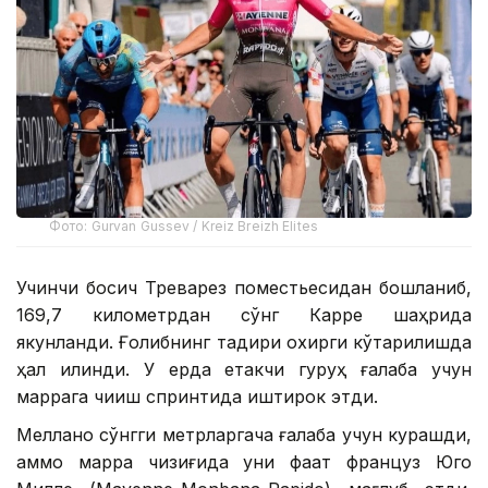
Фото: Gurvan Gussev / Kreiz Breizh Elites
Учинчи босқич Треварез поместьесидан бошланиб,
169,7 километрдан сўнг Карре шаҳрида
якунланди. Ғолибнинг тақдири охирги кўтарилишда
ҳал қилинди. У ерда етакчи гуруҳ ғалаба учун
маррага чиқиш спринтида иштирок этди.
Меллано сўнгги метрларгача ғалаба учун курашди,
аммо марра чизиғида уни фақат француз Юго