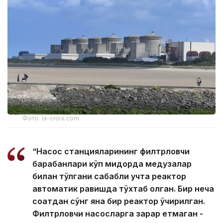
Фото: la-croix.com
“Насос станцияларининг филтрловчи
барабанлари кўп миқдорда медузалар
билан тўлгани сабабли учта реактор
автоматик равишда тўхтаб қолган. Бир неча
соатдан сўнг яна бир реактор ўчирилган.
Филтрловчи насосларга зарар етмаган -