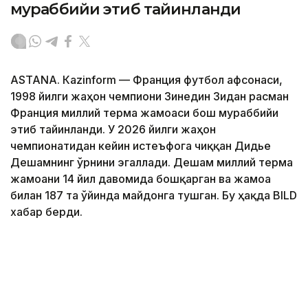
мураббийи этиб тайинланди
ASTANА. Кazinform — Франция футбол афсонаси,
1998 йилги жаҳон чемпиони Зинедин Зидан расман
Франция миллий терма жамоаси бош мураббийи
этиб тайинланди. У 2026 йилги жаҳон
чемпионатидан кейин истеъфога чиққан Дидье
Дешамнинг ўрнини эгаллади. Дешам миллий терма
жамоани 14 йил давомида бошқарган ва жамоа
билан 187 та ўйинда майдонга тушган. Бу ҳақда BILD
хабар берди.