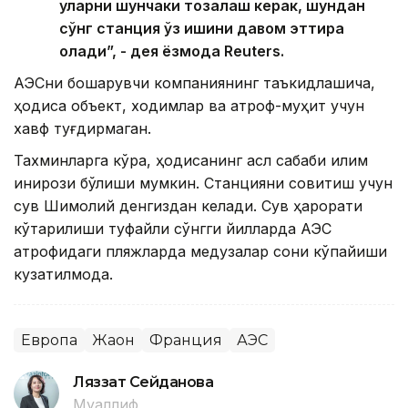
уларни шунчаки тозалаш керак, шундан
сўнг станция ўз ишини давом эттира
олади”, - дея ёзмоқда Reuters.
АЭСни бошқарувчи компаниянинг таъкидлашича,
ҳодиса объект, ходимлар ва атроф-муҳит учун
хавф туғдирмаган.
Тахминларга кўра, ҳодисанинг асл сабаби иқлим
инқирози бўлиши мумкин. Станцияни совитиш учун
сув Шимолий денгиздан келади. Сув ҳарорати
кўтарилиши туфайли сўнгги йилларда АЭС
атрофидаги пляжларда медузалар сони кўпайиши
кузатилмоқда.
Европа
Жаҳон
Франция
АЭС
Ляззат Сейданова
Муаллиф