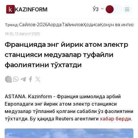
KAZINFORM
ЎЗ
Сайлов-2026
Ақорда
Тайинлов
Ҳодиса
Қонун ва интизо
Тренд:
18:10, 12 Август 2025
Францияда энг йирик атом электр
станцияси медузалар туфайли
фаолиятини тўхтатди
ASTANA. Kazinform - Франция шимолида Ғарбий
Европадаги энг йирик атом электр станцияси
медузалар тўпланиб қолгани сабабли ўз фаолиятини
тўхтатди. Бу ҳақида Reuters агентлиги
хабар берди.