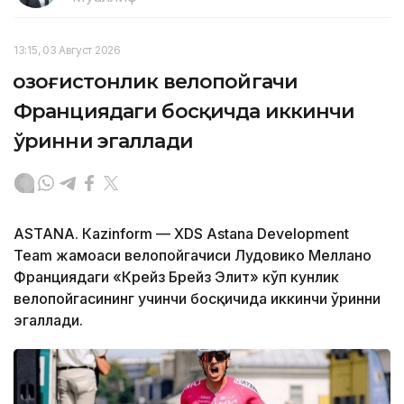
13:15, 03 Август 2026
Қозоғистонлик велопойгачи
Франциядаги босқичда иккинчи
ўринни эгаллади
ASTANА. Кazinform — XDS Astana Development
Team жамоаси велопойгачиси Лудовико Меллано
Франциядаги «Крейз Брейз Элит» кўп кунлик
велопойгасининг учинчи босқичида иккинчи ўринни
эгаллади.