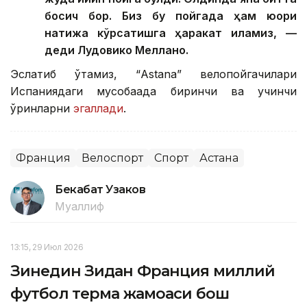
босқич бор. Биз бу пойгада ҳам юқори
натижа кўрсатишга ҳаракат қиламиз, —
деди Лудовико Меллано.
Эслатиб ўтамиз, “Аstana” велопойгачилари
Испаниядаги мусобақада биринчи ва учинчи
ўринларни
эгаллади
.
Франция
Велоспорт
Спорт
Астана
Бекабат Узаков
Муаллиф
13:15, 29 Июл 2026
Зинедин Зидан Франция миллий
футбол терма жамоаси бош