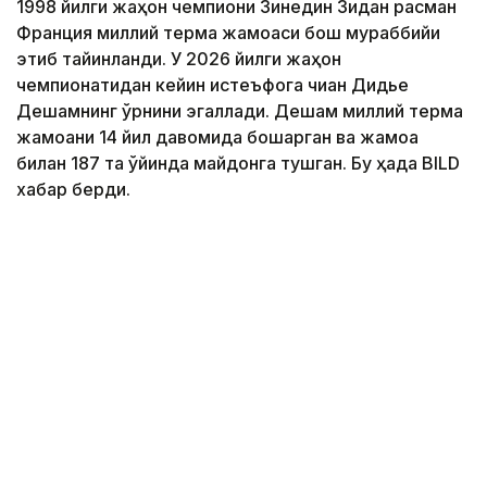
1998 йилги жаҳон чемпиони Зинедин Зидан расман
Франция миллий терма жамоаси бош мураббийи
этиб тайинланди. У 2026 йилги жаҳон
чемпионатидан кейин истеъфога чиққан Дидье
Дешамнинг ўрнини эгаллади. Дешам миллий терма
жамоани 14 йил давомида бошқарган ва жамоа
билан 187 та ўйинда майдонга тушган. Бу ҳақда BILD
хабар берди.