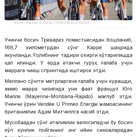
Фото: Gurvan Gussev / Kreiz Breizh Elites
Учинчи босқич Треварез поместьесидан бошланиб,
169,7 километрдан сўнг Карре шаҳрида
якунланди. Ғолибнинг тақдири охирги кўтарилишда
ҳал қилинди. У ерда етакчи гуруҳ ғалаба учун
маррага чиқиш спринтида иштирок этди.
Меллано сўнгги метрларгача ғалаба учун курашди,
аммо марра чизиғида уни фақат француз Юго
Милле (Mayenne-Monbana-Rapido) мағлуб этди.
Учинчи ўрин Vendée U Primeo Energie жамоасининг
британиялик Адам Митчеллга насиб этди.
Мусобақадан сўнг италиялик велосипедчи бу босқич
кўп кунлик пойганинг энг қийин синовларидан