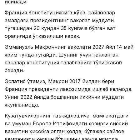
қилинади.
Франция Конституциясига кўра, сайловлар
амалдаги президентнинг ваколат муддати
тугашидан 20 кундан 35 кунгача бўлган вақт
оралиғида ўтказилиши керак.
Эммануэль Макроннинг ваколати 2027 йил 14 май
ярим тунда тугайди. Шунинг учун танланган
саналар конституция талабларига тўлиқ жавоб
беради.
Эслатиб ўтамиз, Макрон 2017 йилдан бери
Франция президенти лавозимида ишлаб келмоқда.
Унинг 2022 йилда бошланган иккинчи муддати
якунланмоқда.
Кузатувчиларнинг таъкидлашича, мамлакатдаги
ва умуман Европа Иттифоқидаги ҳозирги сиёсий
вазиятни ҳисобга олган ҳолда, бўлажак сайлов
кампанияси кескин бўлишини ваъда қилмоқда.