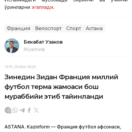
ўринларни
эгаллади
.
Франция
Велоспорт
Спорт
Астана
Бекабат Узаков
Муаллиф
13:15, 29 Июл 2026
Зинедин Зидан Франция миллий
футбол терма жамоаси бош
мураббийи этиб тайинланди
ASTANА. Кazinform — Франция футбол афсонаси,