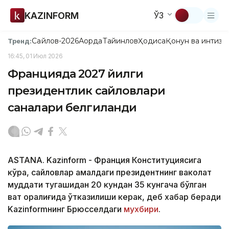
KAZINFORM
ЎЗ
Сайлов-2026
Ақорда
Тайинлов
Ҳодиса
Қонун ва интизо
Тренд:
16:45, 01 Июл 2026
Францияда 2027 йилги
президентлик сайловлари
саналари белгиланди
ASTANA. Kazinform - Франция Конституциясига
кўра, сайловлар амалдаги президентнинг ваколат
муддати тугашидан 20 кундан 35 кунгача бўлган
вақт оралиғида ўтказилиши керак, деб хабар беради
Kazinformнинг Брюсселдаги
мухбири
.