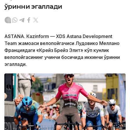
ўринни эгаллади
ASTANА. Кazinform — XDS Astana Development
Team жамоаси велопойгачиси Лудовико Меллано
Франциядаги «Крейз Брейз Элит» кўп кунлик
велопойгасининг учинчи босқичида иккинчи ўринни
эгаллади.