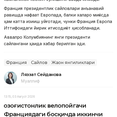
Франция президентлик сайловлари анъанавий
равишда нафақат Европада, балки халқаро миқёсда
ҳам катта қизиқиш уйғотади, чунки Франция Европа
Иттифоқидаги йирик иқтисодиёт ҳисобланади.
Аввалроқ Колумбиянинг янги президенти
сайлангани ҳақида хабар берилган эди.
Франция
Сайлов
Жаҳон янгиликлари
Ляззат Сейданова
Муаллиф
13:15, 03 Август 2026
Қозоғистонлик велопойгачи
Франциядаги босқичда иккинчи