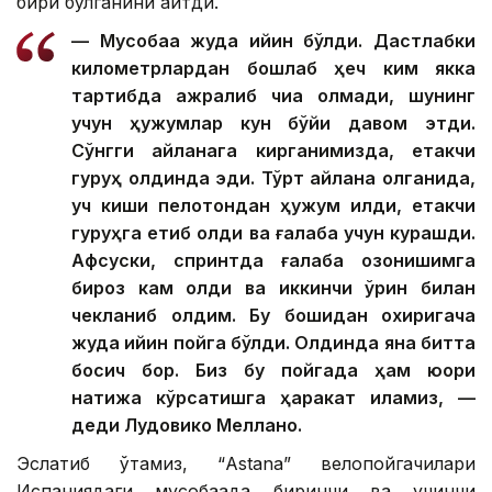
бири бўлганини айтди.
— Мусобақа жуда қийин бўлди. Дастлабки
километрлардан бошлаб ҳеч ким якка
тартибда ажралиб чиқа олмади, шунинг
учун ҳужумлар кун бўйи давом этди.
Сўнгги айланага кирганимизда, етакчи
гуруҳ олдинда эди. Тўрт айлана қолганида,
уч киши пелотондан ҳужум қилди, етакчи
гуруҳга етиб олди ва ғалаба учун курашди.
Афсуски, спринтда ғалаба қозонишимга
бироз кам қолди ва иккинчи ўрин билан
чекланиб қолдим. Бу бошидан охиригача
жуда қийин пойга бўлди. Олдинда яна битта
босқич бор. Биз бу пойгада ҳам юқори
натижа кўрсатишга ҳаракат қиламиз, —
деди Лудовико Меллано.
Эслатиб ўтамиз, “Аstana” велопойгачилари
Испаниядаги мусобақада биринчи ва учинчи