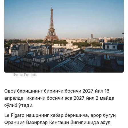
Фото: Freepik
Овоз беришнинг биринчи босқичи 2027 йил 18
апрелда, иккинчи босқичи эса 2027 йил 2 майда
бўлиб ўтади.
Le Figaro нашрнинг хабар беришича, қарор бугун
Франция Вазирлар Кенгаши йиғилишида қабул