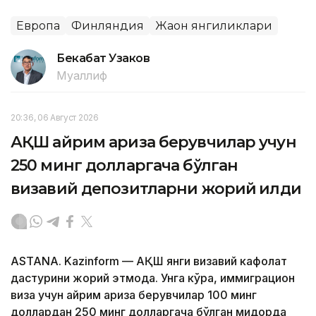
Европа
Финляндия
Жаҳон янгиликлари
Бекабат Узаков
Муаллиф
20:36, 06 Август 2026
АҚШ айрим ариза берувчилар учун
250 минг долларгача бўлган
визавий депозитларни жорий қилди
ASTANA. Kazinform — АҚШ янги визавий кафолат
дастурини жорий этмоқда. Унга кўра, иммиграцион
виза учун айрим ариза берувчилар 100 минг
доллардан 250 минг долларгача бўлган миқдорда