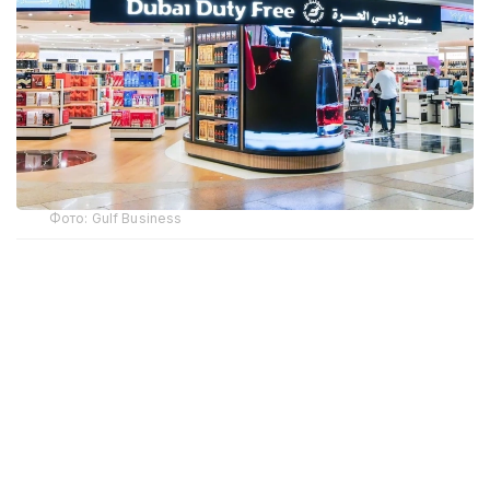
Фото: Gulf Business
Crypto.com Pay хизмати орқали криптовалюта
билан харидлар учун тўлов қилиш имконияти
Дубай халқаро аэропорти (DXB) ва Ал-Мактум
аэропортида (AMIA) ишга туширилди.
Дубай ҳукумати матбуот хизмати
Dubai Media Office
маълум қилишича, янги тўлов имконияти ҳам
жисмоний дўконларда, ҳам интернет орқали
буюртма расмийлаштиришда мавжуд. Тўлов