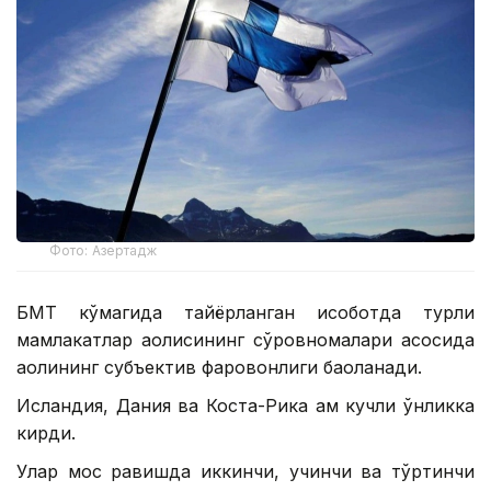
Фото: Азертадж
БМТ кўмагида тайёрланган ҳисоботда турли
мамлакатлар аҳолисининг сўровномалари асосида
аҳолининг субъектив фаровонлиги баҳоланади.
Исландия, Дания ва Коста-Рика ҳам кучли ўнликка
кирди.
Улар мос равишда иккинчи, учинчи ва тўртинчи