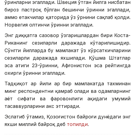
ўринларни эгаллади. Швеция ўтган йилга нисбатан
бироз пастроқ бўлган бешинчи ўринни эгаллади,
аммо етакчилар қаторида ўз ўрнини сақлаб қолди.
Норвегия олтинчи ўринни эгаллади.
Энг диққатга сазовор ўзгаришлардан бири Коста-
Риканинг сезиларли даражада кўтарилишидир.
Сўнгги йилларда бу мамлакат ўз кўрсаткичларини
сезиларли даражада яхшилади. Қўшма Штатлар
эса атиги 23-ўринни, Афғонистон эса рейтингда
охирги ўринни эгаллади.
Тадқиқот ҳар йили ҳар бир мамлакатда тахминан
минг респондентни қамраб олади ва одамларнинг
ҳаёт сифати ва фаровонлиги ҳақидаги умумий
тасаввурларини акс эттиради.
Эслатиб ўтамиз, Қозоғистон байроғи дунёдаги энг
яхши миллий байроқ деб
топилди
.