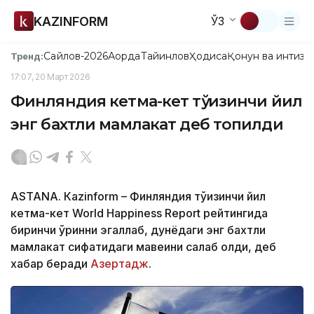
KAZINFORM
ЎЗ
Сайлов-2026
Ақорда
Тайинлов
Ҳодиса
Қонун ва интизо
Тренд:
17:07, 20 Март 2026
Финляндия кетма-кет тўққизинчи йил
энг бахтли мамлакат деб топилди
ASTANА. Кazinform – Финляндия тўққизинчи йил
кетма-кет World Happiness Report рейтингида
биринчи ўринни эгаллаб, дунёдаги энг бахтли
мамлакат сифатидаги мавқеини сақлаб қолди, деб
хабар беради
Азертадж
.