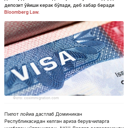
депозит қўйиши керак бўлади, деб хабар беради
Bloomberg Law.
Фото: coximmigration.com
Пилот лойиҳа дастлаб Доминикан
Республикасидан келган ариза берувчиларга