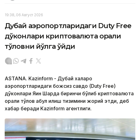
19:38, 06 Август 2026
Дубай аэропортларидаги Duty Free
дўконлари криптовалюта орқали
тўловни йўлга қўйди
ASTANA. Kazinform - Дубай халқаро
аэропортларидаги божсиз савдо (Duty Free)
дўконлари Яқин Шарқда биринчи бўлиб криптовалюта
орқали тўлов қабул қилиш тизимини жорий этди, деб
хабар беради Kazinform агентлиги.