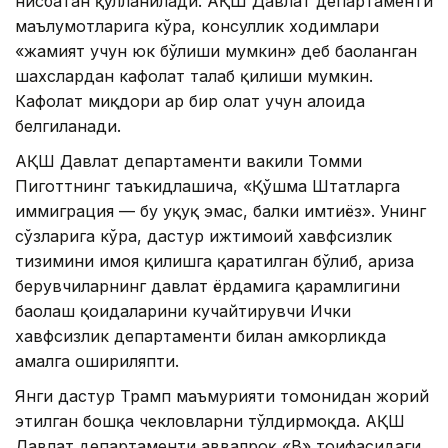
нисбатан қўлланилади. АҚШ Давлат департаменти
маълумотларига кўра, консуллик ходимлари
«жамият учун юк бўлиши мумкин» деб баҳоланган
шахслардан кафолат талаб қилиши мумкин.
Кафолат миқдори ҳар бир ҳолат учун алоҳида
белгиланади.
АҚШ Давлат департаменти вакили Томми
Пиготтнинг таъкидлашича, «Қўшма Штатларга
иммиграция — бу ҳуқуқ эмас, балки имтиёз». Унинг
сўзларига кўра, дастур ижтимоий хавфсизлик
тизимини ҳимоя қилишга қаратилган бўлиб, ариза
берувчиларнинг давлат ёрдамига қарамлигини
баҳолаш қоидаларини кучайтирувчи Ички
хавфсизлик департаменти билан ҳамкорликда
амалга ошириляпти.
Янги дастур Трамп маъмурияти томонидан жорий
этилган бошқа чекловларни тўлдирмоқда. АҚШ
Давлат департаменти аввалроқ «B» тоифасидаги