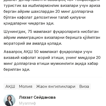
туристик ва ишбилармонлик визалари учун ариза
берган айрим шахслардан 20 минг долларгача
бўлган кафолат депозитини талаб қилувчи
қоидаларни чиқарган эди.
Шунингдек, 75 мамлакат фуқароларига нисбатан
айрим иммиграцион визаларни беришга қўйилган
мораторий ҳам амалда қолади.
Аввалроқ АҚШ 50 мамлакат фуқаролари учун
визавий кафолат жорий этиши, унинг миқдори 20
минг долларгача етиши мумкинлиги ҳақида хабар
берилган эди.
АҚШ
Молия
Жаҳон янгиликлари
Виза
Ляззат Сейданова
Муаллиф