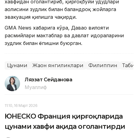
хавфидан огоҳлантириб, қирғоқбўйи ҳудудлари
аҳолисини зудлик билан баландроқ жойларга
эвакуация қилишга чақирди.
GMA News хабарига кўра, Давао вилояти
расмийлари мактаблар ва давлат идораларини
зудлик билан ёпишни буюрган.
Цунами
Жаҳон янгиликлари
Филиппин
Табии
Ляззат Сейданова
Муаллиф
11:10, 16 Март 2026
ЮНEСКО Франция қирғоқларида
цунами хавфи ҳақида огоҳлантирди