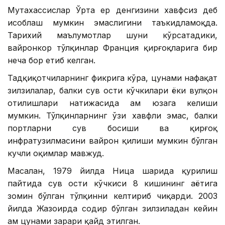
Мутахассислар Ўрта ер денгизини хавфсиз деб
ҳисоблаш мумкин эмаслигини таъкидламоқда.
Тарихий маълумотлар шуни кўрсатадики,
вайронкор тўлқинлар Франция қирғоқларига бир
неча бор етиб келган.
Тадқиқотчиларнинг фикрига кўра, цунами нафақат
зилзилалар, балки сув ости кўчкилари ёки вулқон
отилишлари натижасида ҳам юзага келиши
мумкин. Тўлқинларнинг ўзи хавфли эмас, балки
портларни сув босиши ва қирғоқ
инфратузилмасини вайрон қилиши мумкин бўлган
кучли оқимлар мавжуд.
Масалан, 1979 йилда Ница шаҳрида қурилиш
пайтида сув ости кўчкиси 8 кишининг ҳаётига
зомин бўлган тўлқинни келтириб чиқарди. 2003
йилда Жазоирда содир бўлган зилзиладан кейин
ҳам цунами зарари қайд этилган.