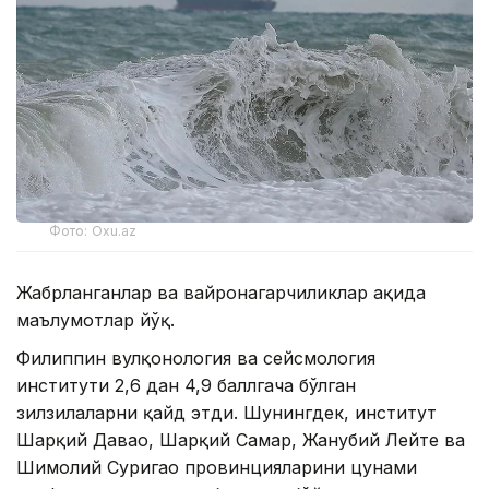
Фото: Oxu.az
Жабрланганлар ва вайронагарчиликлар ҳақида
маълумотлар йўқ.
Филиппин вулқонология ва сейсмология
институти 2,6 дан 4,9 баллгача бўлган
зилзилаларни қайд этди. Шунингдек, институт
Шарқий Давао, Шарқий Самар, Жанубий Лейте ва
Шимолий Суригао провинцияларини цунами