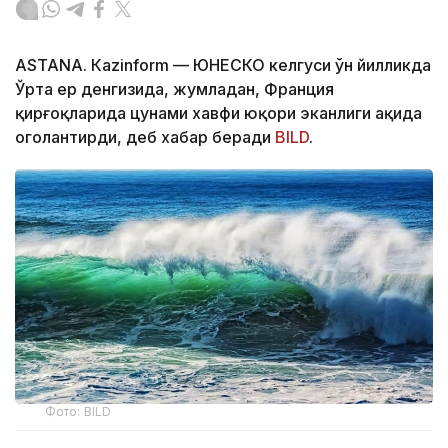
ASTANА. Кazinform — ЮНEСКО келгуси ўн йилликда
Ўрта ер денгизида, жумладан, Франция
қирғоқларида цунами хавфи юқори эканлиги ҳақида
огоҳлантирди, деб хабар беради
BILD
.
Фото: BILD