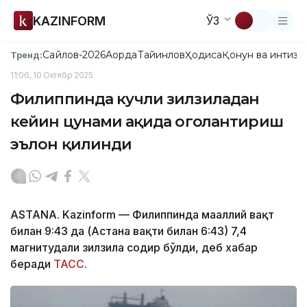
KAZINFORM
ЎЗ
Сайлов-2026
Ақорда
Тайинлов
Ҳодиса
Қонун ва интизо
Тренд:
11:06, 10 Октябр 2025
Филиппинда кучли зилзиладан
кейин цунами ҳақида огоҳлантириш
эълон қилинди
ASTANA. Kazinform — Филиппинда маҳаллий вақт
билан 9:43 да (Астана вақти билан 6:43) 7,4
магнитудали зилзила содир бўлди, деб хабар
беради
ТАСС
.