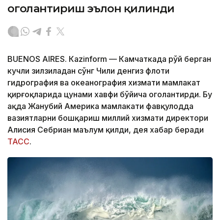
огоҳлантириш эълон қилинди
BUENOS AIRES. Кazinform — Камчаткада рўй берган
кучли зилзиладан сўнг Чили денгиз флоти
гидрография ва океанография хизмати мамлакат
қирғоқларида цунами хавфи бўйича огоҳлантирди. Бу
ҳақда Жанубий Америка мамлакати фавқулодда
вазиятларни бошқариш миллий хизмати директори
Алисия Себриан маълум қилди, дея хабар беради
ТАСС
.