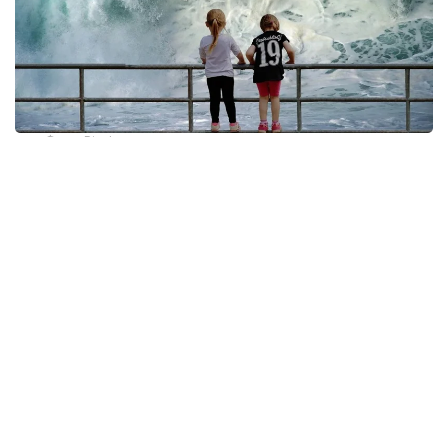
Фото: Pixabay.com
— Чилининг бутун қирғоқлари, жумладан,
Чили Антарктидаси учун цунами бўйичаа
огоҳлантириш эълон қилинди, — деди у
матбуот анжуманида.
Чилилик мутахассисларнинг фикрича, цунами
чоршанба куни маҳаллий вақт билан соат 14:51
(Москва вақти билан 21:51)да мамлакат
қирғоқларига етиб бориши мумкин.
— Табиий офатлар пайтида хавфларни