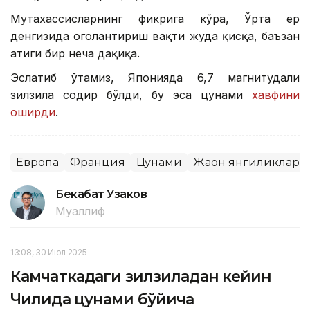
Мутахассисларнинг фикрига кўра, Ўрта ер
денгизида огоҳлантириш вақти жуда қисқа, баъзан
атиги бир неча дақиқа.
Эслатиб ўтамиз, Японияда 6,7 ​​магнитудали
зилзила содир бўлди, бу эса цунами
хавфини
оширди
.
Европа
Франция
Цунами
Жаҳон янгиликлари
Бекабат Узаков
Муаллиф
13:08, 30 Июл 2025
Камчаткадаги зилзиладан кейин
Чилида цунами бўйича