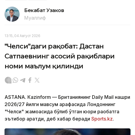
Бекабат Узаков
Муаллиф
13:15, 04 Август 2026
"Челси"даги рақобат: Дастан
Сатпаевнинг асосий рақиблари
номи маълум қилинди
ASTANА. Кazinform — Британиянинг Daily Mail нашри
2026/27 йилги мавсум арафасида Лондоннинг
"Челси" жамоасида бўлиб ўтган юқори рақобатга
эътибор қаратди, деб хабар беради
Sports.kz
.