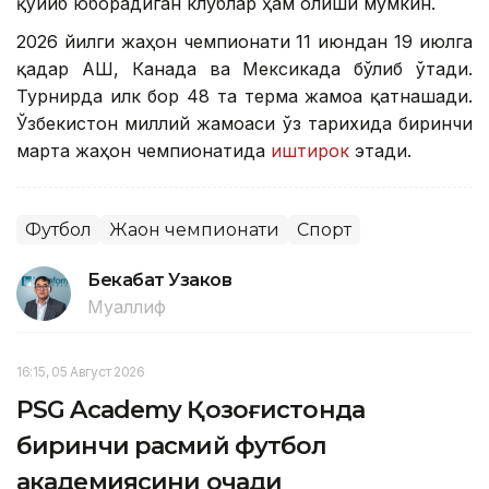
қўйиб юборадиган клублар ҳам олиши мумкин.
2026 йилги жаҳон чемпионати 11 июндан 19 июлга
қадар АҚШ, Канада ва Мексикада бўлиб ўтади.
Турнирда илк бор 48 та терма жамоа қатнашади.
Ўзбекистон миллий жамоаси ўз тарихида биринчи
марта жаҳон чемпионатида
иштирок
этади.
Футбол
Жаҳон чемпионати
Спорт
Бекабат Узаков
Муаллиф
16:15, 05 Август 2026
PSG Academy Қозоғистонда
биринчи расмий футбол
академиясини очади