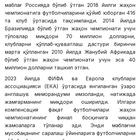
маблағ Россияда бўлиб ўтган 2018 йилги жаҳон
чемпионатига футболчиларини қўйиб юборган 416
та клуб ўртасида тақсимланди. 2014 йилда
Бразилияда бўлиб ўтган жаҳон чемпионати учун
тўловлар миқдори 70 миллион долларни,
клубларни қўллаб-қувватлаш дастури биринчи
марта қўлланган 2010 йилда Жанубий Африкада
бўлиб ўтган жаҳон чемпионати учун эса 40
миллион долларни ташкил этган.
2023 йилда ФИФА ва Европа клублари
ассоциацияси (ЕКА) ўртасида янгиланган ўзаро
англашув меморандуми имзоланди, натижада
жамғарманинг миқдори оширилди. Илгари
компенсация фақат футболчилари жаҳон
чемпионатининг финал босқичига чиққан
жамоаларга тўланар эди. Энди маблағни
мусобақанинг саралаш ўйинларига футболчиларни