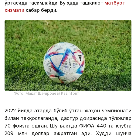
ўртасида тақсимлайди. Бу ҳақда ташкилот
матбуот
хизмати
хабар берди.
Фото: Мақсат Шағирбаев/ Kazinform
2022 йилда Қатарда бўлиб ўтган жаҳон чемпионати
билан таққослаганда, дастур доирасида тўловлар
70 фоизга ошган. Шу вақтда ФИФА 440 та клубга
209 млн доллар ажратган эди. Худди шунча