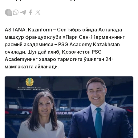
ASTANА. Кazinform – Сентябрь ойида Астанада
машҳур француз клуби «Пари Сен-Жермен»нинг
расмий академияси – PSG Academy Kazakhstan
очилади. Шундай қилиб, Қозоғистон PSG
Academyнинг халқаро тармоғига қўшилган 24-
мамлакатга айланади.