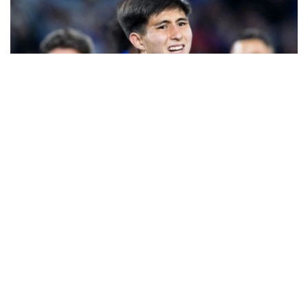
Фото: Sports.kz
Нашр маълумотларига кўра, жамоа бош
мураббийи Хаби Алонсо асосий таркибда 46
нафар футболчига эга. Янги трансферлар туфайли
бу кўрсаткич ҳали ҳам ошиши мумкин.
Британиялик журналистлар шунингдек, Қозоғистон
терма жамоасининг 17 ёшли ҳужумчиси Дастан