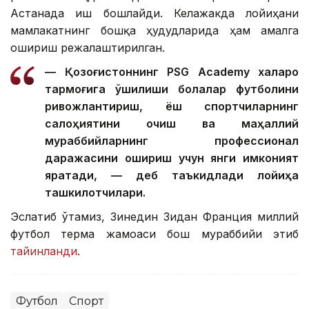
Астанада иш бошлайди. Келажакда лойиҳани
мамлакатнинг бошқа ҳудудларида ҳам амалга
ошириш режалаштирилган.
— Қозоғистоннинг PSG Academy халқаро
тармоғига қўшилиши болалар футболини
ривожлантириш, ёш спортчиларнинг
салоҳиятини очиш ва маҳаллий
мураббийларнинг профессионал
даражасини ошириш учун янги имконият
яратади, — деб таъкидлади лойиҳа
ташкилотчилари.
Эслатиб ўтамиз, Зинедин Зидан Франция миллий
футбол терма жамоаси бош мураббийи этиб
тайинланди
.
Футбол
Спорт