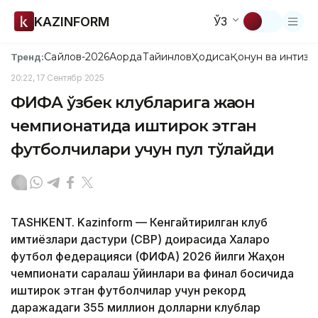
KAZINFORM
ЎЗ
Сайлов-2026
Ақорда
Тайинлов
Ҳодиса
Қонун ва интизо
Тренд:
20:22, 17 Сентябр 2025
ФИФА ўзбек клубларига жаҳон
чемпионатида иштирок этган
футболчилари учун пул тўлайди
TASHKENT. Kazinform — Кенгайтирилган клуб
имтиёзлари дастури (CBP) доирасида Халқаро
футбол федерацияси (ФИФА) 2026 йилги Жаҳон
чемпионати саралаш ўйинлари ва финал босқичида
иштирок этган футболчилар учун рекорд
даражадаги 355 миллион долларни клублар