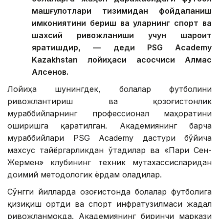
машғулотлари тизимидан фойдаланиш
имкониятини бериш ва уларнинг спорт ва
шахсий ривожланиши учун шароит
яратишдир, — деди PSG Academy
Kazakhstan лойиҳаси асосчиси Алмас
Алсенов.
Лойиҳа шунингдек, болалар футболини
ривожлантириш ва қозоғистонлик
мураббийларнинг профессионал маҳоратини
оширишга қаратилган. Академиянинг барча
мураббийлари PSG Academy дастури бўйича
махсус тайёргарликдан ўтадилар ва «Пари Сен-
Жермен» клубининг техник мутахассисларидан
доимий методологик ёрдам оладилар.
Сўнгги йилларда Қозоғистонда болалар футболига
қизиқиш ортди ва спорт инфратузилмаси жадал
ривожланмоқда. Академиянинг биринчи маркази