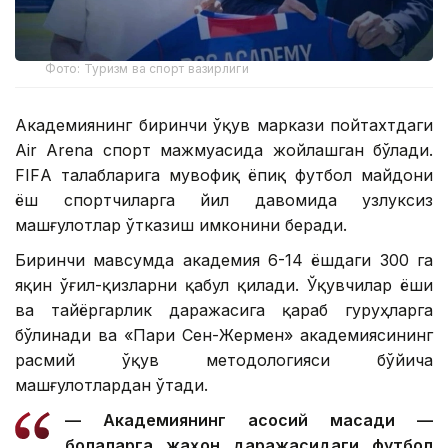
Фото: Туризм ва спорт вазирлиги
Академиянинг биринчи ўқув маркази пойтахтдаги
Air Arena спорт мажмуасида жойлашган бўлади.
FIFА талабларига мувофиқ ёпиқ футбол майдони
ёш спортчиларга йил давомида узлуксиз
машғулотлар ўтказиш имконини беради.
Биринчи мавсумда академия 6-14 ёшдаги 300 га
яқин ўғил-қизларни қабул қилади. Ўқувчилар ёши
ва тайёргарлик даражасига қараб гуруҳларга
бўлинади ва «Пари Сен-Жермен» академиясининг
расмий ўқув методологияси бўйича
машғулотлардан ўтади.
— Академиянинг асосий мақсади —
болаларга жаҳон даражасидаги футбол