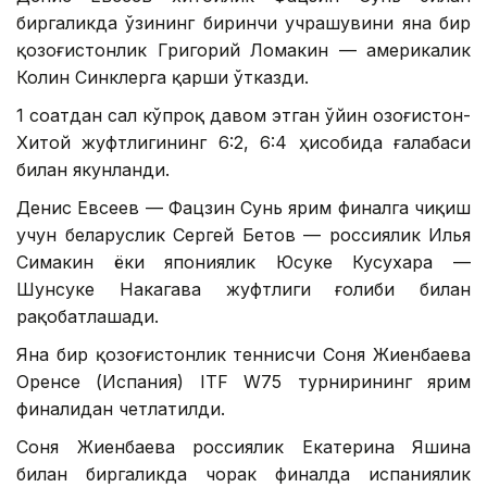
биргаликда ўзининг биринчи учрашувини яна бир
қозоғистонлик Григорий Ломакин — америкалик
Колин Синклерга қарши ўтказди.
1 соатдан сал кўпроқ давом этган ўйин Қозоғистон-
Хитой жуфтлигининг 6:2, 6:4 ҳисобида ғалабаси
билан якунланди.
Денис Евсеев — Фацзин Сунь ярим финалга чиқиш
учун беларуслик Сергей Бетов — россиялик Илья
Симакин ёки япониялик Юсуке Кусухара —
Шунсуке Накагава жуфтлиги ғолиби билан
рақобатлашади.
Яна бир қозоғистонлик теннисчи Соня Жиенбаева
Оренсе (Испания) ITF W75 турнирининг ярим
финалидан четлатилди.
Соня Жиенбаева россиялик Екатерина Яшина
билан биргаликда чорак финалда испаниялик