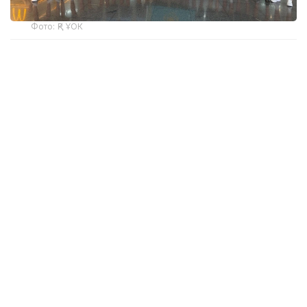
Фото: ҚР ҰОК
Учинчи ўйинда қозоғистонлик спортчилар
Уругвайни катта фарқ билан мағлуб этишди. Ўйин
22:5 ҳисобида якунланди.
ҚР МОҚ маълумотларига кўра, Қозоғистон терма
жамоаси ўйинчиси Максим Сасин ўйиннинг энг
яхши ўйинчиси деб топилди.
Бугун, 6 август куни Қозоғистон терма жамоаси
Туркия билан тўқнаш келади.
Эслатиб ўтамиз, жаҳон чемпионатининг биринчи
ўйинида миллий терма жамоа Мисрга ютқазган
эди, бироқ иккинчи ўйинда Сингапурни мағлуб
этди.