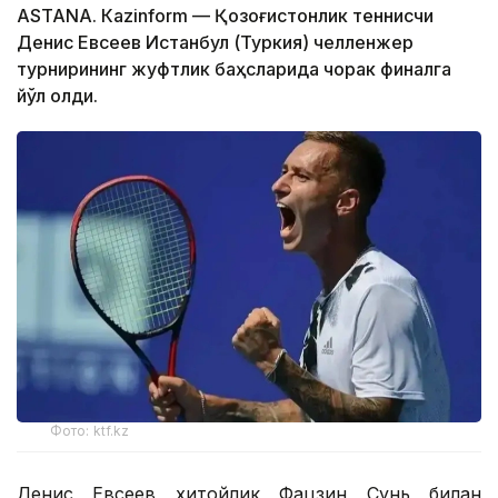
ASTANА. Кazinform — Қозоғистонлик теннисчи
Денис Евсеев Истанбул (Туркия) челленжер
турнирининг жуфтлик баҳсларида чорак финалга
йўл олди.
Фото: ktf.kz
Денис Евсеев хитойлик Фацзин Сунь билан