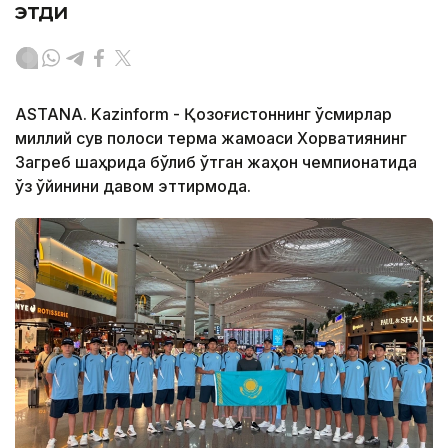
этди
ASTANA. Kazinform - Қозоғистоннинг ўсмирлар
миллий сув полоси терма жамоаси Хорватиянинг
Загреб шаҳрида бўлиб ўтган жаҳон чемпионатида
ўз ўйинини давом эттирмоқда.