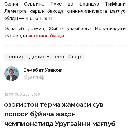
Селия Сервино Руис ва француз Тиффани
Леметрга қарши баҳсда қийинчиликларга мағлуб
бўлди — 4:6, 6:1, 9:11.
Эслатиб ўтамиз, Жибек Қуламбаева Испаниядаги
турнирда
чемпион бўлди
.
Теннис
Денис Евсеев
Спорт
Бекабат Узаков
Муаллиф
13:39, 06 Август 2026
Қозоғистон терма жамоаси сув
полоси бўйича жаҳон
чемпионатида Уругвайни мағлуб