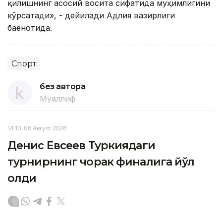
қилишнинг асосий восита сифатида муҳимлигини
кўрсатади», - дейилади Адлия вазирлиги
баёнотида.
Спорт
без автора
Муаллиф
14:10, 06 Август 2026
Денис Евсеев Туркиядаги
турнирнинг чорак финалига йўл
олди