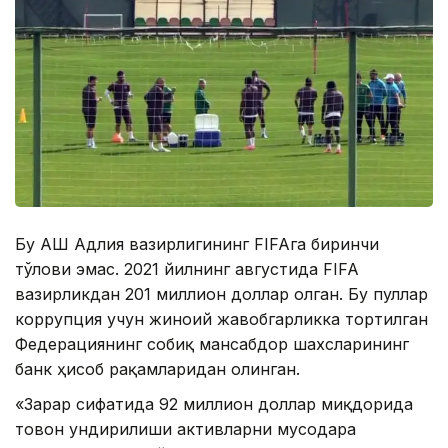
Бу АҚШ Адлия вазирлигининг FIFAга биринчи
тўлови эмас. 2021 йилнинг августида FIFA
вазирликдан 201 миллион доллар олган. Бу пуллар
коррупция учун жиноий жавобгарликка тортилган
Федерациянинг собиқ мансабдор шахсларининг
банк ҳисоб рақамларидан олинган.
«Зарар сифатида 92 миллион доллар миқдорида
товон ундирилиши активларни мусодара