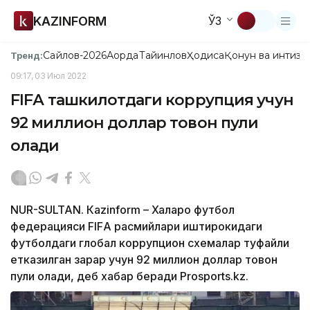
KAZINFORM
ЎЗ
Сайлов-2026
Ақорда
Тайинлов
Ҳодиса
Қонун ва интизо
Тренд:
09:17, 03 Июл 2022
FIFА ташкилотдаги коррупция учун
92 миллион доллар товон пули
олади
NUR-SULTAN. Кazinform – Халқаро футбол
федерацияси FIFА расмийлари иштирокидаги
футболдаги глобал коррупцион схемалар туфайли
етказилган зарар учун 92 миллион доллар товон
пули олади, деб хабар беради Prosports.kz.