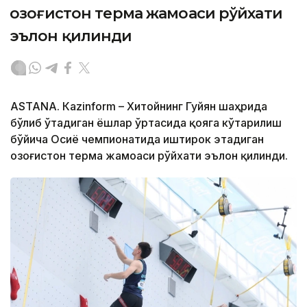
Қозоғистон терма жамоаси рўйхати
эълон қилинди
ASTANА. Кazinform – Хитойнинг Гуйян шаҳрида
бўлиб ўтадиган ёшлар ўртасида қояга кўтарилиш
бўйича Осиё чемпионатида иштирок этадиган
Қозоғистон терма жамоаси рўйхати эълон қилинди.