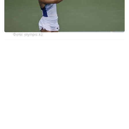
Фото: olympic.kz
Иккинчи босқичда қозоғистонлик теннисчи
дунёда 272-ўринни эгаллаган ва ушбу турнирнинг
6-ракеткаси, марокашлик Ясмин Каббажга қарши
кортга чиқди.
Биринчи сетда С. Жиенбаева 6:3 ҳисобида ғалаба
қозонди.
Иккинчи сетда марокашлик спортчи қаршилик
кўрсатиб, 6:4 ҳисобида ғалаба қозонди.
Учинчи, ҳал қилувчи сетда Соня ғалабани қўлга
киритди — 6:2.