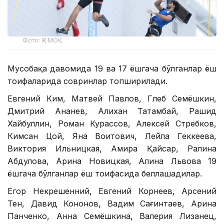
Фото: ҚР МОҚ
Мусобақа давомида 19 ва 17 ёшгача бўлганлар ёш
тоифаларида совринлар топширилади.
Евгений Ким, Матвей Павлов, Глеб Семёшкин,
Дмитрий Ананев, Алихан Татамбай, Рашид
Хайбуллин, Роман Курассов, Алексей Стребков,
Кимсан Цой, Яна Воитович, Лейла Геккеева,
Виктория Ильницкая, Амира Қайсар, Ралина
Абдулова, Арина Новицкая, Алина Львова 19
ёшгача бўлганлар ёш тоифасида беллашадилар.
Егор Некрешенний, Евгений Корнеев, Арсений
Тен, Давид Кононов, Вадим Сағинтаев, Арина
Панченко, Анна Семёшкина, Валерия Лизанец,