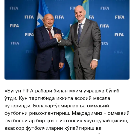
«Бугун FIFА раҳбари билан муҳим учрашув бўлиб
ўтди. Кун тартибида иккита асосий масала
кўтарилди. Болалар-ўсмирлар ва оммавий
футболни ривожлантириш. Мақсадимиз – оммавий
футболни ҳар бир қозоғистонлик учун қулай қилиш,
ҳаваскор футболчиларни кўпайтириш ва