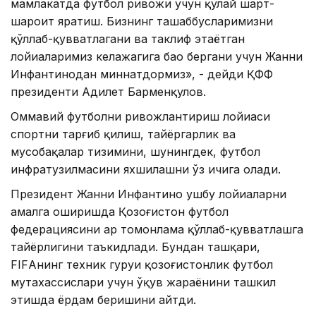
мамлакатда футбол ривожи учун қулай шарт-
шароит яратиш. Бизнинг ташаббусларимизни
қўллаб-қувватлагани ва таклиф этаётган
лойиҳаларимиз келажагига баҳо бергани учун Жанни
Инфантинодан миннатдормиз», - дейди ҚФФ
президенти Адилет Барменқулов.
Оммавий футболни ривожлантириш лойиҳаси
спортни тарғиб қилиш, тайёргарлик ва
мусобақалар тизимини, шунингдек, футбол
инфратузилмасини яхшилашни ўз ичига олади.
Президент Жанни Инфантино ушбу лойиҳаларни
амалга оширишда Қозоғистон футбол
федерациясини ҳар томонлама қўллаб-қувватлашга
тайёрлигини таъкидлади. Бундан ташқари,
FIFАнинг техник гуруҳи қозоғистонлик футбол
мутахассислари учун ўқув жараёнини ташкил
этишда ёрдам беришини айтди.