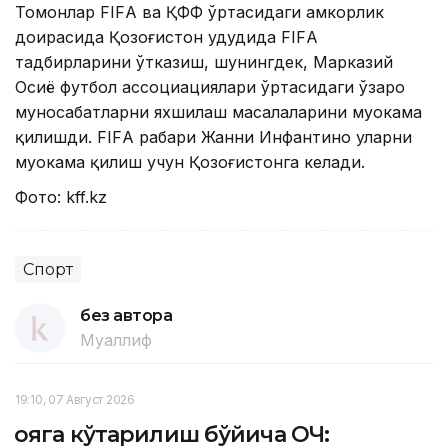
Томонлар FIFА ва ҚФФ ўртасидаги ҳамкорлик
доирасида Қозоғистон ҳудудида FIFА
тадбирларини ўтказиш, шунингдек, Марказий
Осиё футбол ассоциациялари ўртасидаги ўзаро
муносабатларни яхшилаш масалаларини муҳокама
қилишди. FIFА раҳбари Жанни Инфантино уларни
муҳокама қилиш учун Қозоғистонга келади.
Фото: kff.kz
Спорт
без автора
Муаллиф
19:10, 07 Август 2026
Қояга кўтарилиш бўйича ОЧ: