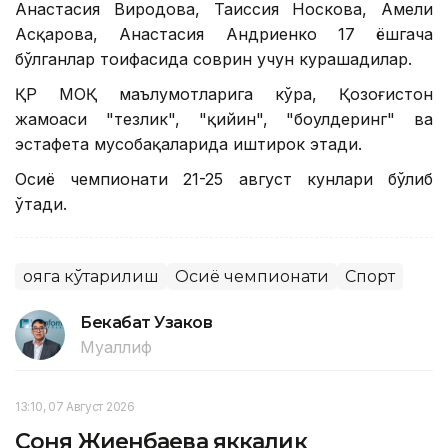
Анастасия Виродова, Таиссия Носкова, Амели
Асқарова, Анастасия Андриенко 17 ёшгача
бўлганлар тоифасида соврин учун курашадилар.
ҚР МОҚ маълумотларига кўра, Қозоғистон
жамоаси "тезлик", "қийин", "боулдеринг" ва
эстафета мусобақаларида иштирок этади.
Осиё чемпионати 21-25 август кунлари бўлиб
ўтади.
Қояга кўтарилиш
Осиё чемпионати
Спорт
Бекабат Узаков
Муаллиф
13:10, 07 Август 2026
Соня Жиенбаева яккалик