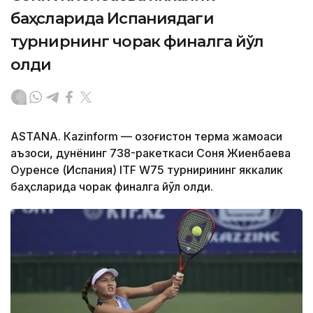
баҳсларида Испаниядаги
турнирнинг чорак финалга йўл
олди
ASTANА. Кazinform — Қозоғистон терма жамоаси
аъзоси, дунёнинг 738-ракеткаси Соня Жиенбаева
Оуренсе (Испания) ITF W75 турнирининг яккалик
баҳсларида чорак финалга йўл олди.