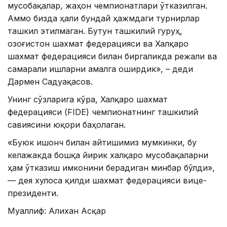
мусобақалар, жаҳон чемпионатлари ўтказилган.
Аммо бизда ҳали бундай ҳажмдаги турнирлар
ташкил этилмаган. Бутун ташкилий гуруҳ,
Қозоғистон шахмат федерацияси ва Халқаро
шахмат федерацияси билан биргаликда режали ва
самарали ишларни амалга оширдик», – деди
Дармен Садуақасов.
Унинг сўзларига кўра, Халқаро шахмат
федерацияси (FIDЕ) чемпионатнинг ташкилий
савиясини юқори баҳолаган.
«Буюк ишонч билан айтишимиз мумкинки, бу
келажакда бошқа йирик халқаро мусобақаларни
ҳам ўтказиш имконини берадиган минбар бўлди»,
— дея хулоса қилди шахмат федерацияси вице-
президенти.
Муаллиф: Алихан Асқар