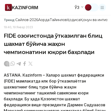
KAZINFORM
ЎЗ
Сайлов-2026
Ақорда
Тайинлов
Ҳодиса
Қонун ва интизо
Тренд:
19:40, 19 Январ 2023
FIDЕ Қозоғистонда ўтказилган блиц
шахмат бўйича жаҳон
чемпионатини юқори баҳолади
ASTANА. Кazinform – Халқаро шахмат федерацияси
(FIDЕ) мамлакатда илк бор ўтказилаётган
шахматнинг блиц тури бўйича жаҳон
чемпионатининг ташкилий савиясини юқори
баҳолади. Бу ҳақда Қозоғистон шахмат
федерацияси вице-президенти Дармен Садуақасов
Марказий коммуникациялар хизматида бўлиб ўтган