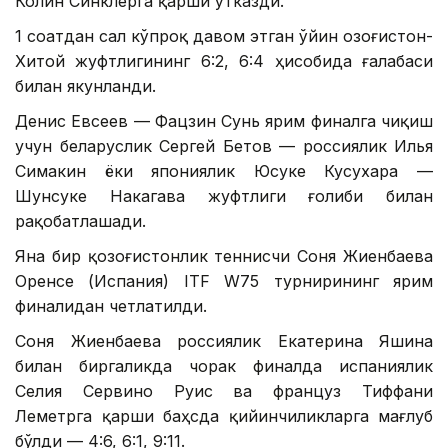
Колин Синклерга қарши ўтказди.
1 соатдан сал кўпроқ давом этган ўйин Қозоғистон-
Хитой жуфтлигининг 6:2, 6:4 ҳисобида ғалабаси
билан якунланди.
Денис Евсеев — Фацзин Сунь ярим финалга чиқиш
учун беларуслик Сергей Бетов — россиялик Илья
Симакин ёки япониялик Юсуке Кусухара —
Шунсуке Накагава жуфтлиги ғолиби билан
рақобатлашади.
Яна бир қозоғистонлик теннисчи Соня Жиенбаева
Оренсе (Испания) ITF W75 турнирининг ярим
финалидан четлатилди.
Соня Жиенбаева россиялик Екатерина Яшина
билан биргаликда чорак финалда испаниялик
Селия Сервино Руис ва француз Тиффани
Леметрга қарши баҳсда қийинчиликларга мағлуб
бўлди — 4:6, 6:1, 9:11.