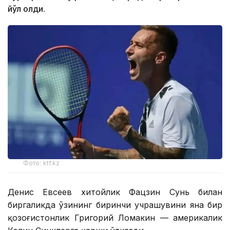
йўл олди.
Фото: ktf.kz
Денис Евсеев хитойлик Фацзин Сунь билан
биргаликда ўзининг биринчи учрашувини яна бир
қозоғистонлик Григорий Ломакин — америкалик