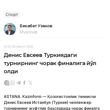
Спорт
Бекабат Узаков
Муаллиф
14:10, 06 Август 2026
Денис Евсеев Туркиядаги
турнирнинг чорак финалига йўл
олди
ASTANА. Кazinform — Қозоғистонлик теннисчи
Денис Евсеев Истанбул (Туркия) челленжер
турнирининг жуфтлик баҳсларида чорак финалга