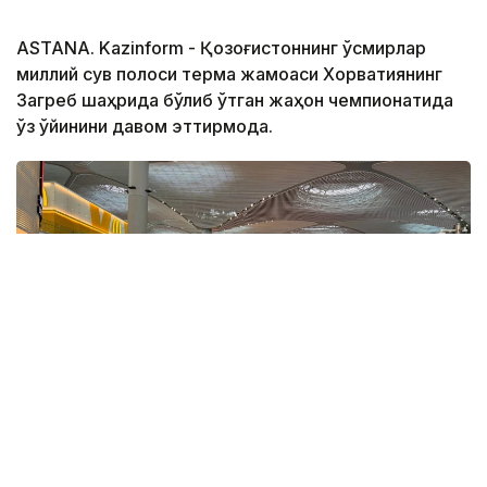
ASTANA. Kazinform - Қозоғистоннинг ўсмирлар
миллий сув полоси терма жамоаси Хорватиянинг
Загреб шаҳрида бўлиб ўтган жаҳон чемпионатида
ўз ўйинини давом эттирмоқда.
Фото: ҚР ҰОК