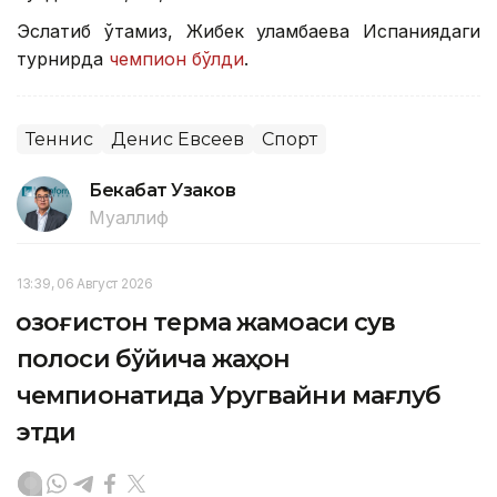
Эслатиб ўтамиз, Жибек Қуламбаева Испаниядаги
турнирда
чемпион бўлди
.
Теннис
Денис Евсеев
Спорт
Бекабат Узаков
Муаллиф
13:39, 06 Август 2026
Қозоғистон терма жамоаси сув
полоси бўйича жаҳон
чемпионатида Уругвайни мағлуб
этди