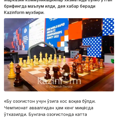
брифингда маълум қилди, дея хабар беради
Кazinform мухбири.
«Бу Қозоғистон учун ўзига хос воқеа бўлди.
Чемпионат аввалгидан ҳам кенг миқёсда
ўтказилди. Бунгача Қозоғистонда катта