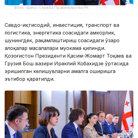
Фото: пресс-служба Правительства РК
Савдо-иқтисодий, инвестиция, транспорт ва
логистика, энергетика соҳасидаги ҳамкорлик,
шунингдек, рақамлаштириш соҳасидаги ўзаро
алоқалар масалалари муҳокама қилинди.
Қозоғистон Президенти Қасим-Жомарт Тоқаев ва
Грузия Бош вазири Ираклий Кобахидзе ўртасида
эришилган келишувларни амалга оширишга
эътибор қаратилди.