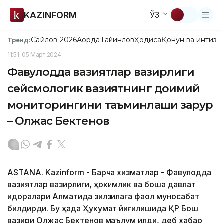
KAZINFORM
ЎЗ
Сайлов-2026
Ақорда
Тайинлов
Ҳодиса
Қонун ва интизо
Тренд:
11:51, 05 Март 2024
Фавқулодда вазиятлар вазирлиги
сейсмологик вазиятнинг доимий
мониторингини таъминлаши зарур
– Олжас Бектенов
ASTANA. Kazinform - Барча хизматлар - Фавқулодда
вазиятлар вазирлиги, ҳокимлик ва бошқа давлат
идоралари Алматида зилзилага фаол муносабат
билдирди. Бу ҳақда Ҳукумат йиғилишида ҚР Бош
вазири Олжас Бектенов маълум қилди, деб хабар