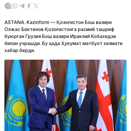
ASTANA. Kazinform — Қозоғистон Бош вазири
Олжас Бектенов Қозоғистонга расмий ташриф
буюрган Грузия Бош вазири Ираклий Кобахидзе
билан учрашди. Бу ҳақда Ҳукумат матбуот хизмати
хабар берди.