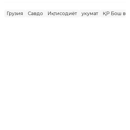
Грузия
Савдо
Иқтисодиёт
Ҳукумат
ҚР Бош ва
Ляззат Сейданова
Муаллиф
14:47, 17 Июн 2026
Тошкентда Қозоғистон -
Ўзбекистон муносабатларини
мустаҳкамлаш масалалари кўриб
чиқилди
TASHKENT. Kazinform - Ўзбекистон Республикаси
Президенти Шавкат Мирзиёев бешинчи Тошкент