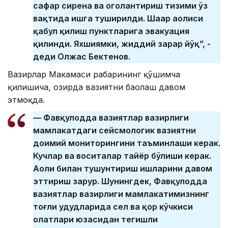
сафар сирена ва огоҳлантириш тизими ўз
вақтида ишга туширилди. Шаҳар аҳолиси
қабул қилиш пунктларига эвакуация
қилинди. Яхшиямки, жиддий зарар йўқ”, -
деди Олжас Бектенов.
Вазирлар Маҳкамаси раҳбарининг қўшимча
қилишича, ҳозирда вазиятни баҳолаш давом
этмоқда.
— Фавқулодда вазиятлар вазирлиги
мамлакатдаги сейсмологик вазиятни
доимий мониторингини таъминлаши керак.
Кучлар ва воситалар тайёр бўлиши керак.
Аҳоли билан тушунтириш ишларини давом
эттириш зарур. Шунингдек, Фавқулодда
вазиятлар вазирлиги мамлакатимизнинг
тоғли ҳудудларида сел ва қор кўчкиси
ҳолатлари юзасидан тегишли