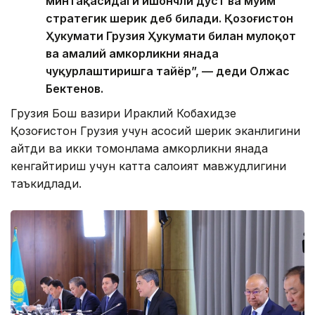
минтақасидаги ишончли дўст ва муҳим
стратегик шерик деб билади. Қозоғистон
Ҳукумати Грузия Ҳукумати билан мулоқот
ва амалий ҳамкорликни янада
чуқурлаштиришга тайёр”, — деди Олжас
Бектенов.
Грузия Бош вазири Ираклий Кобахидзе
Қозоғистон Грузия учун асосий шерик эканлигини
айтди ва икки томонлама ҳамкорликни янада
кенгайтириш учун катта салоҳият мавжудлигини
таъкидлади.