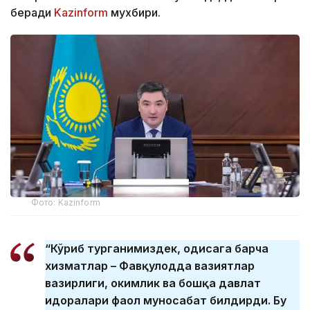
беради
Kazinform
мухбири.
Фото: Kazinform
“Кўриб турганимиздек, ҳодисага барча
хизматлар – Фавқулодда вазиятлар
вазирлиги, ҳокимлик ва бошқа давлат
идоралари фаол муносабат билдирди. Бу