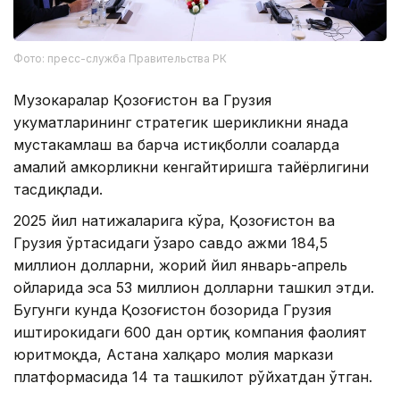
Фото: пресс-служба Правительства РК
Музокаралар Қозоғистон ва Грузия
ҳукуматларининг стратегик шерикликни янада
мустаҳкамлаш ва барча истиқболли соҳаларда
амалий ҳамкорликни кенгайтиришга тайёрлигини
тасдиқлади.
2025 йил натижаларига кўра, Қозоғистон ва
Грузия ўртасидаги ўзаро савдо ҳажми 184,5
миллион долларни, жорий йил январь-апрель
ойларида эса 53 миллион долларни ташкил этди.
Бугунги кунда Қозоғистон бозорида Грузия
иштирокидаги 600 дан ортиқ компания фаолият
юритмоқда, Астана халқаро молия маркази
платформасида 14 та ташкилот рўйхатдан ўтган.