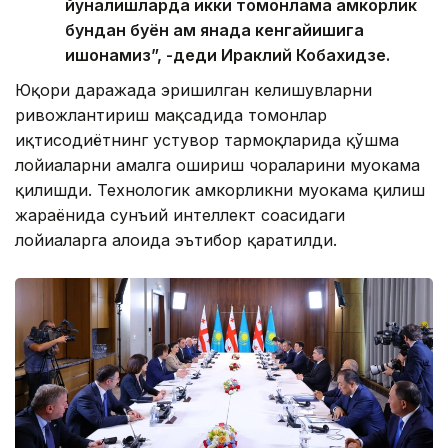
йўналишларда икки томонлама ҳамкорлик
бундан буён ҳам янада кенгайишига
ишонамиз”, -деди Ираклий Кобахидзе.
Юқори даражада эришилган келишувларни
ривожлантириш мақсадида томонлар
иқтисодиётнинг устувор тармоқларида қўшма
лойиҳаларни амалга ошириш чораларини муҳокама
қилишди. Технологик ҳамкорликни муҳокама қилиш
жараёнида сунъий интеллект соҳасидаги
лойиҳаларга алоҳида эътибор қаратилди.