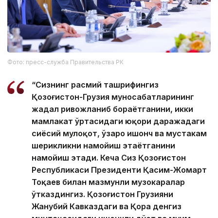
Фото: пресс-служба Правительства РК
“Сизнинг расмий ташрифингиз
Қозоғистон-Грузия муносабатларининг
жадал ривожланиб бораётганини, икки
мамлакат ўртасидаги юқори даражадаги
сиёсий мулоқот, ўзаро ишонч ва мустаҳкам
шерикликни намойиш этаётганини
намойиш этади. Кеча Сиз Қозоғистон
Республикаси Президенти Қасим-Жомарт
Тоқаев билан мазмунли музокаралар
ўтказдингиз. Қозоғистон Грузияни
Жанубий Кавказдаги ва Қора денгиз