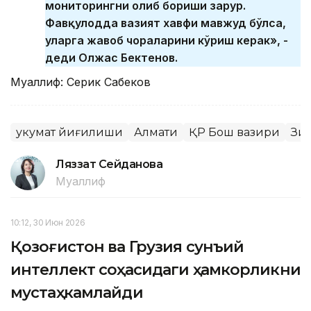
мониторингни олиб бориши зарур.
Фавқулодда вазият хавфи мавжуд бўлса,
уларга жавоб чораларини кўриш керак», -
деди Олжас Бектенов.
Муаллиф: Серик Сабеков
Ҳукумат йиғилиши
Алмати
ҚР Бош вазири
Зи
Ляззат Сейданова
Муаллиф
10:12, 30 Июн 2026
Қозоғистон ва Грузия сунъий
интеллект соҳасидаги ҳамкорликни
мустаҳкамлайди