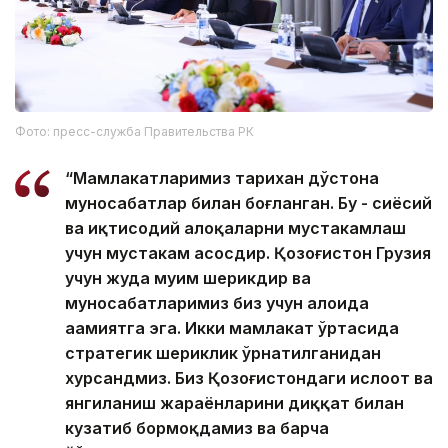
Фото: пресс-служба Правительства РК
“Мамлакатларимиз тарихан дўстона
муносабатлар билан боғланган. Бу - сиёсий
ва иқтисодий алоқаларни мустаҳкамлаш
учун мустаҳкам асосдир. Қозоғистон Грузия
учун жуда муҳим шерикдир ва
муносабатларимиз биз учун алоҳида
аҳамиятга эга. Икки мамлакат ўртасида
стратегик шериклик ўрнатилганидан
хурсандмиз. Биз Қозоғистондаги ислоҳот ва
янгиланиш жараёнларини диққат билан
кузатиб бормоқдамиз ва барча