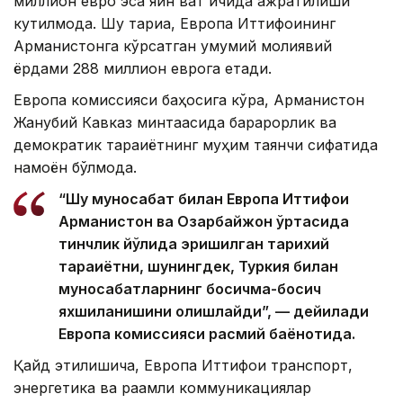
миллион евро эса яқин вақт ичида ажратилиши
кутилмоқда. Шу тариқа, Европа Иттифоқининг
Арманистонга кўрсатган умумий молиявий
ёрдами 288 миллион еврога етади.
Европа комиссияси баҳосига кўра, Арманистон
Жанубий Кавказ минтақасида барқарорлик ва
демократик тараққиётнинг муҳим таянчи сифатида
намоён бўлмоқда.
“Шу муносабат билан Европа Иттифоқи
Арманистон ва Озарбайжон ўртасида
тинчлик йўлида эришилган тарихий
тараққиётни, шунингдек, Туркия билан
муносабатларнинг босқичма-босқич
яхшиланишини олқишлайди”, — дейилади
Европа комиссияси расмий баёнотида.
Қайд этилишича, Европа Иттифоқи транспорт,
энергетика ва рақамли коммуникациялар