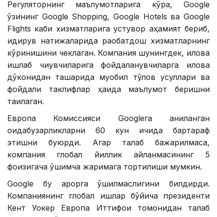
Регуляторнинг маълумотларига кўра, Google
ўзининг Google Shopping, Google Hotels ва Google
Flights каби хизматларига устувор аҳамият бериб,
қидирув натижаларида рақобатдош хизматларнинг
кўринишини чеклаган. Компания шунингдек, илова
ишлаб чиқувчиларига фойдаланувчиларга илова
дўконидан ташқарида муқобил тўлов усуллари ва
фойдали таклифлар ҳақида маълумот беришни
тақиқлаган.
Европа Комиссияси Googleга аниқланган
қоидабузарликларни 60 кун ичида бартараф
этишни буюрди. Агар талаб бажарилмаса,
компания глобал йиллик айланмасининг 5
фоизигача қўшимча жаримага тортилиши мумкин.
Google бу қарорга қўшилмаслигини билдирди.
Компаниянинг глобал ишлар бўйича президенти
Кент Уокер Европа Иттифоқи томонидан талаб