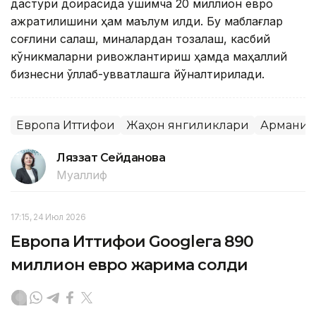
дастури доирасида қўшимча 20 миллион евро
ажратилишини ҳам маълум қилди. Бу маблағлар
соғлиқни сақлаш, миналардан тозалаш, касбий
кўникмаларни ривожлантириш ҳамда маҳаллий
бизнесни қўллаб-қувватлашга йўналтирилади.
Европа Иттифоқи
Жаҳон янгиликлари
Арманис
Ляззат Сейданова
Муаллиф
17:15, 24 Июл 2026
Европа Иттифоқи Googleга 890
миллион евро жарима солди