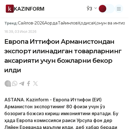
KAZINFORM
ЎЗ
Сайлов-2026
Ақорда
Тайинлов
Ҳодиса
Қонун ва интизо
Тренд:
16:39, 03 Июл 2026
Европа Иттифоқи Арманистондан
экспорт қилинадиган товарларнинг
аксарияти учун божларни бекор
қилди
ASTANA. Kazinform - Европа Иттифоқи (ЕИ)
Арманистон экспортининг 80 фоизи учун ўз
бозорига божсиз кириш имкониятини яратади. Бу
ҳақда Европа комиссияси раиси Урсула фон дер
Ляйен Ереванда маълум қилди, деб хабар беради