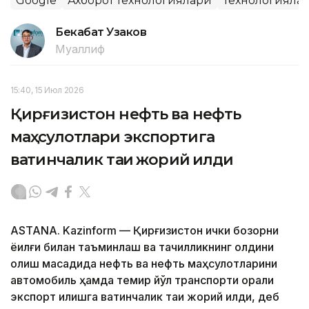
Google
Ахборот технологиялари
Технологияла
Бекабат Узаков
Муаллиф
15:40, 15 Июл 2026
Қирғизистон нефть ва нефть
маҳсулотлари экспортига
вақтинчалик тақиқ жорий қилди
ASTANA. Kazinform — Қирғизистон ички бозорни
ёқилғи билан таъминлаш ва тақчилликнинг олдини
олиш мақсадида нефть ва нефть маҳсулотларини
автомобиль ҳамда темир йўл транспорти орқали
экспорт қилишга вақтинчалик тақиқ жорий қилди, деб