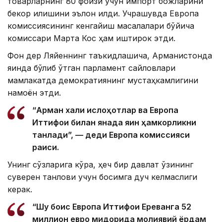
товарларнинг 80 фоизи учун импорт божларини
бекор қилишини эълон қилди. Учрашувда Европа
комиссиясининг кенгайиш масалалари бўйича
комиссари Марта Кос ҳам иштирок этди.
Фон дер Ляйеннинг таъкидлашича, Арманистонда
яқинда бўлиб ўтган парламент сайловлари
мамлакатда демократиянинг мустаҳкамлигини
намоён этди.
“Арман халқи ислоҳотлар ва Европа
Иттифоқи билан янада яқин ҳамкорликни
танлади”, — деди Европа комиссияси
раиси.
Унинг сўзларига кўра, ҳеч бир давлат ўзининг
суверен танлови учун босимга дуч келмаслиги
керак.
“Шу боис Европа Иттифоқи Ереванга 52
миллион евро миқдорида молиявий ёрдам