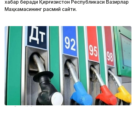
хабар беради Қирғизистон Республикаси Вазирлар
Маҳкамасининг расмий сайти.
Фото: Кабар
Тегишли қарор Вазирлар Маҳкамаси томонидан
қабул қилинди.