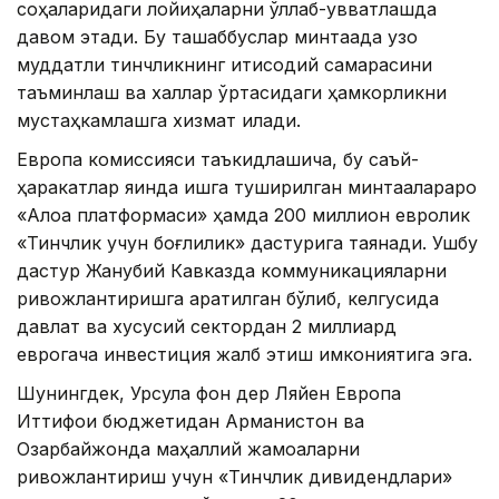
соҳаларидаги лойиҳаларни қўллаб-қувватлашда
давом этади. Бу ташаббуслар минтақада узоқ
муддатли тинчликнинг иқтисодий самарасини
таъминлаш ва халқлар ўртасидаги ҳамкорликни
мустаҳкамлашга хизмат қилади.
Европа комиссияси таъкидлашича, бу саъй-
ҳаракатлар яқинда ишга туширилган минтақалараро
«Алоқа платформаси» ҳамда 200 миллион евролик
«Тинчлик учун боғлиқлик» дастурига таянади. Ушбу
дастур Жанубий Кавказда коммуникацияларни
ривожлантиришга қаратилган бўлиб, келгусида
давлат ва хусусий сектордан 2 миллиард
еврогача инвестиция жалб этиш имкониятига эга.
Шунингдек, Урсула фон дер Ляйен Европа
Иттифоқи бюджетидан Арманистон ва
Озарбайжонда маҳаллий жамоаларни
ривожлантириш учун «Тинчлик дивидендлари»