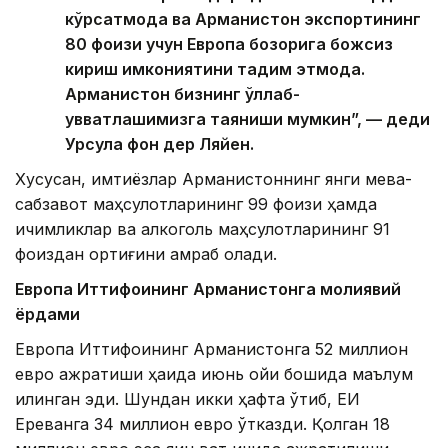
кўрсатмоқда ва Арманистон экспортининг
80 фоизи учун Европа бозорига божсиз
кириш имкониятини тақдим этмоқда.
Арманистон бизнинг қўллаб-
қувватлашимизга таяниши мумкин”, — деди
Урсула фон дер Ляйен.
Хусусан, имтиёзлар Арманистоннинг янги мева-
сабзавот маҳсулотларининг 99 фоизи ҳамда
ичимликлар ва алкоголь маҳсулотларининг 91
фоиздан ортиғини қамраб олади.
Европа Иттифоқининг Арманистонга молиявий
ёрдами
Европа Иттифоқининг Арманистонга 52 миллион
евро ажратиши ҳақида июнь ойи бошида маълум
қилинган эди. Шундан икки ҳафта ўтиб, ЕИ
Ереванга 34 миллион евро ўтказди. Қолган 18