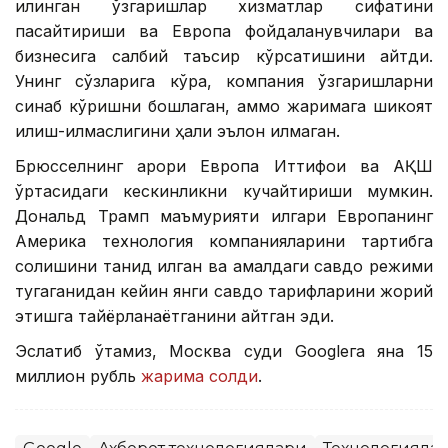
қилинган ўзгаришлар хизматлар сифатини
пасайтириши ва Европа фойдаланувчилари ва
бизнесига салбий таъсир кўрсатишини айтди.
Унинг сўзларига кўра, компания ўзгаришларни
синаб кўришни бошлаган, аммо жаримага шикоят
қилиш-қилмаслигини ҳали эълон қилмаган.
Брюсселнинг қарори Европа Иттифоқи ва АҚШ
ўртасидаги кескинликни кучайтириши мумкин.
Дональд Трамп маъмурияти илгари Европанинг
Америка технология компанияларини тартибга
солишини танқид қилган ва амалдаги савдо режими
тугаганидан кейин янги савдо тарифларини жорий
этишга тайёрланаётганини айтган эди.
Эслатиб ўтамиз, Москва суди Googleга яна 15
миллион рубль
жарима солди
.