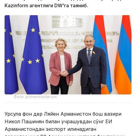
Kazinform агентлиги DW'га таяниб.
Фото: primeminister.am
Урсула фон дер Ляйен Арманистон бош вазири
Никол Пашинян билан учрашувдан сўнг ЕИ
Арманистондан экспорт қилинадиган