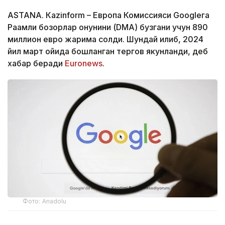
ASTANА. Кazinform – Европа Комиссияси Googleга
Рақамли бозорлар қонунини (DMA) бузгани учун 890
миллион евро жарима солди. Шундай қилиб, 2024
йил март ойида бошланган тергов якунланди, деб
хабар беради
Euronews
.
Фото: Аnadolu