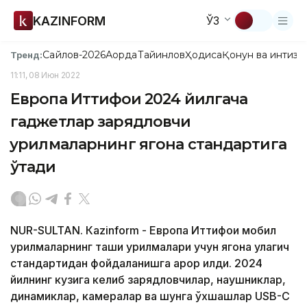
KAZINFORM
ЎЗ
Сайлов-2026
Ақорда
Тайинлов
Ҳодиса
Қонун ва интизо
Тренд:
11:11, 08 Июн 2022
Европа Иттифоқи 2024 йилгача
гаджетлар зарядловчи
қурилмаларнинг ягона стандартига
ўтади
NUR-SULTAN. Кazinform - Европа Иттифоқи мобил
қурилмаларнинг ташқи қурилмалари учун ягона улагич
стандартидан фойдаланишга қарор қилди. 2024
йилнинг кузига келиб зарядловчилар, наушниклар,
динамиклар, камералар ва шунга ўхшашлар USB-C