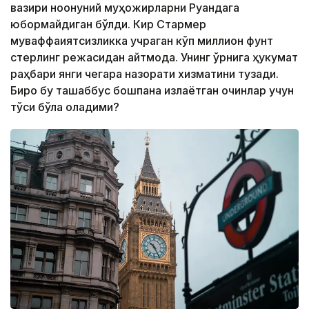
вазири ноқонуний муҳожирларни Руандага
юбормайдиган бўлди. Кир Стармер
муваффақиятсизликка учраган кўп миллион фунт
стерлинг режасидан қайтмоқда. Унинг ўрнига ҳукумат
раҳбари янги чегара назорати хизматини тузади.
Бироқ бу ташаббус бошпана излаётган қочқинлар учун
тўсиқ бўла оладими?