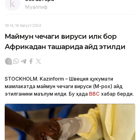
Муаллиф
19:14, 16 Август 2024
Маймун чечаги вируси илк бор
Африкадан ташқарида қайд этилди
STOCKHOLM. Kazinform – Швеция ҳукумати
мамлакатда маймун чечаги вируси (M-pox) қайд
этилганини маълум қилди. Бу ҳақда
BBC
хабар берди.