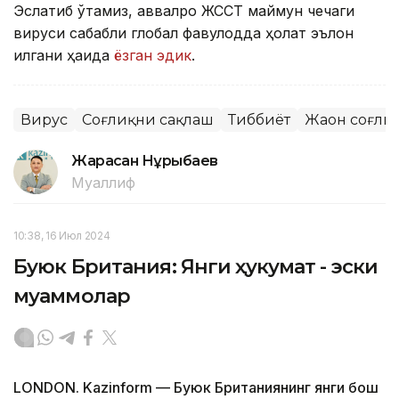
Эслатиб ўтамиз, аввалроқ ЖССТ маймун чечаги
вируси сабабли глобал фавқулодда ҳолат эълон
қилгани ҳақида
ёзган эдик
.
Вирус
Соғлиқни сақлаш
Тиббиёт
Жаҳон соғли
Жарасқан Нұрыбаев
Муаллиф
10:38, 16 Июл 2024
Буюк Британия: Янги ҳукумат - эски
муаммолар
LONDON. Kazinform — Буюк Британиянинг янги бош