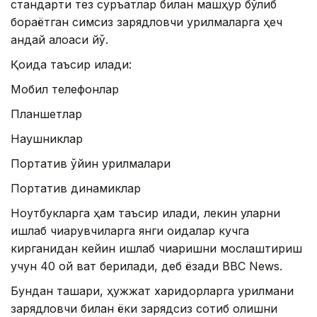
стандарти тез суръатлар билан машҳур бўлиб
бораётган симсиз зарядловчи қурилмаларга ҳеч
қандай алоқаси йўқ.
Қоида таъсир қилади:
Мобил телефонлар
Планшетлар
Наушниклар
Портатив ўйин қурилмалари
Портатив динамиклар
Ноутбукларга ҳам таъсир қилади, лекин уларни
ишлаб чиқарувчиларга янги қоидалар кучга
кирганидан кейин ишлаб чиқаришни мослаштириш
учун 40 ой вақт берилади, деб ёзади BBC News.
Бундан ташқари, ҳужжат харидорларга қурилмани
зарядловчи билан ёки зарядсиз сотиб олишни