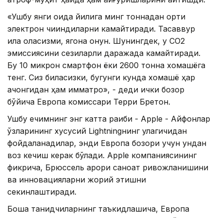
«Ушбу янги қоида йилига минг тоннадан ортиқ
электрон чиқиндиларни камайтиради. Тасаввур
қила оласизми, ягона қонун. Шунингдек, у CО2
эмиссиясини сезиларли даражада камайтиради.
Бу 10 микрон смартфон ёки 2600 тонна хомашёга
тенг. Сиз биласизки, бугунги кунда хомашё ҳар
қачонгидан ҳам қимматроқ», - деди ички бозор
бўйича Европа комиссари Терри Бретон.
Ушбу ечимнинг энг катта рақиби - Аpple - Айфонлар
ўзларининг хусусий Lightningнинг улагичидан
фойдаланадилар, энди Европа бозори учун ундан
воз кечиш керак бўлади. Аpplе компаниясининг
фикрича, Брюссель қарори саноат ривожланишини
ва инновацияларни жорий этишни
секинлаштиради.
Бошқа танқидчиларнинг таъкидлашича, Европа