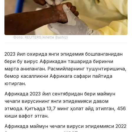
Фото: REUTERS/Arlette Bashizi
2023 йил охирида янги эпидемия бошланганидан
бери бу вирус Африкадан ташқарида биринчи
марта аниқланган. Расмийларнинг тушунтиришича,
бемор касалликни Африкага сафари пайтида
юқтирган.
Африкада 2023 йил сентябридан бери маймун
чечаги вирусининг янги эпидемияси давом
этмоқда. Қитъада 13,7 минг ҳолат қайд этилган, 456
киши вафот этган.
Африкада маймун чечаги вируси эпидемияси 2022