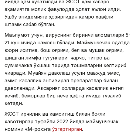
йилда ҳам кузатилди ва ЖССТ ҳам халқаро
аҳамиятга молик фавқулодда ҳолат эълон қилди.
Ушбу эпидемияга ҳозиргидан камроқ хавфли
штамм сабаб бўлган.
Маълумот учун, вируснинг биринчи аломатлари 5-
21 кун ичида намоён бўлади. Маймунчечак одатда
юқори иситма, бош оғриғи, бел ва мушак оғриғи,
шишган лимфа тугунлари, чарчоқ, титроқ ва
сувчечакка ўхшаш терида тошмаларни келтириб
чиқаради. Муайян даволаш усули мавжуд эмас,
аммо касаллик антивирал препаратлар билан
даволанади. Аксарият ҳолларда касаллик енгил
кечиб, беморлар бир неча ҳафта ичида тузалиб
кетади.
ЖССТ ирқчилик ва камситиш билан боғлиқ
хавотирлар туфайли 2022 йилда маймунчечак
номини «М-pox»га
ўзгартирган
.