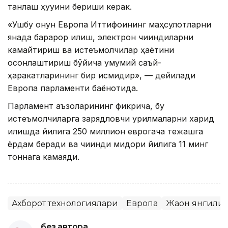
танлаш ҳуқуқини бериши керак.
«Ушбу қонун Европа Иттифоқининг маҳсулотларни
янада барқарор қилиш, электрон чиқиндиларни
камайтириш ва истеъмолчилар ҳаётини
осонлаштириш бўйича умумий саъй-
ҳаракатларининг бир қисмидир», — дейилади
Европа парламенти баёнотида.
Парламент аъзоларининг фикрича, бу
истеъмолчиларга зарядловчи қурилмаларни харид
қилишда йилига 250 миллион еврогача тежашга
ёрдам беради ва чиқинди миқдори йилига 11 минг
тоннага камаяди.
Ахборот технологиялари
Европа
Жаҳон янгили
без автора