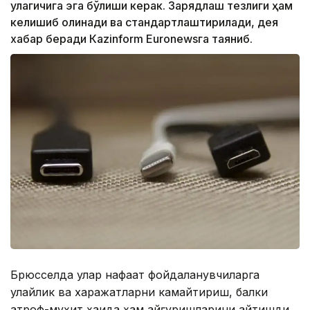
улагичига эга бўлиши керак. Зарядлаш тезлиги ҳам
келишиб олинади ва стандартлаштирилади, дея
хабар беради Кazinform Euronewsга таяниб.
Брюсселда улар нафақат фойдаланувчиларга
қулайлик ва харажатларни камайтириш, балки
атроф-муҳит ҳақида ҳам қайғуришларини айтишди.