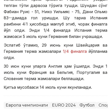
тепган тўпи дарвоза тўрига тушди. Шундан сўнг
Фабиан Руис - 51, Нико Уильмяс - 75, Дани Ольмо
83--дақиқада гол уришди. Шу тариқа Испания
рақибини 4:1 ҳисобида мағлуб этиб, чорак финалга
йўл олди. Энди 1/4 финалда Испания терма
жамоаси 5 июль куни Германия билан учрашади.
Эслатиб ўтамиз, 29 июнь куни Швейцария ва
Германия терма жамоалари
1/4 финалга
йўлланма
олди.
30 июн куни уларга Англия ҳам қўшилди. Энди 1
июль куни Франция ва Бельгия, Португалия ва
Словения терма жамоалари беллашади.
Қитъа мусобақаси 14 июль куни якунланади.
Европа чемпионати
EURO 2024
Футбол
Спорт