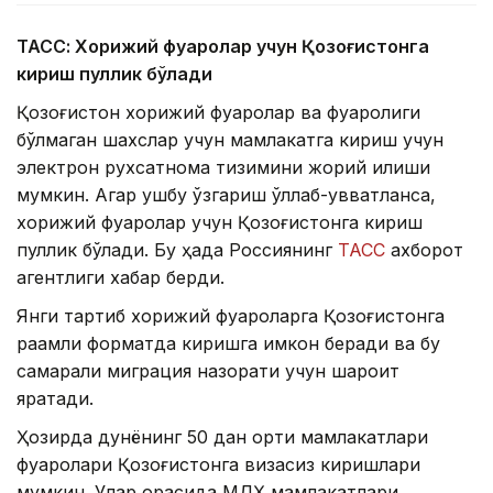
ТАСС: Хорижий фуқаролар учун Қозоғистонга
кириш пуллик бўлади
Қозоғистон хорижий фуқаролар ва фуқаролиги
бўлмаган шахслар учун мамлакатга кириш учун
электрон рухсатнома тизимини жорий қилиши
мумкин. Агар ушбу ўзгариш қўллаб-қувватланса,
хорижий фуқаролар учун Қозоғистонга кириш
пуллик бўлади. Бу ҳақда Россиянинг
ТАСС
ахборот
агентлиги хабар берди.
Янги тартиб хорижий фуқароларга Қозоғистонга
рақамли форматда киришга имкон беради ва бу
самарали миграция назорати учун шароит
яратади.
Ҳозирда дунёнинг 50 дан ортиқ мамлакатлари
фуқаролари Қозоғистонга визасиз киришлари
мумкин. Улар орасида МДҲ мамлакатлари