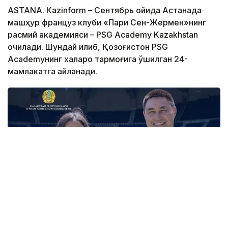
ASTANА. Кazinform – Сентябрь ойида Астанада
машҳур француз клуби «Пари Сен-Жермен»нинг
расмий академияси – PSG Academy Kazakhstan
очилади. Шундай қилиб, Қозоғистон PSG
Academyнинг халқаро тармоғига қўшилган 24-
мамлакатга айланади.
Фото: Туризм ва спорт вазирлиги