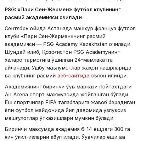
PSG: «Пари Сен-Жермен» футбол клубининг
расмий академияси очилади
Сентябрь ойида Астанада машҳур француз футбол
клуби «Пари Сен-Жермен»нинг расмий
академияси — PSG Academy Kazakhstan очилади.
Шундай қилиб, Қозоғистон PSG Academyнинг
халқаро тармоғига қўшилган 24-мамлакатга
айланади. Ушбу маълумотлар жаҳон нашрларида
ва клубнинг расмий
веб-сайтида
эълон қилинди.
Академиянинг биринчи ўқув маркази пойтахтдаги
Air Arena спорт мажмуасида жойлашган бўлади.
Ёш спортчилар FIFA талабларига жавоб берадиган
ёпиқ футбол майдонида йил давомида узлуксиз
машғулотлар ўтказишлари мумкин бўлади.
Биринчи мавсумда академия 6-14 ёшдаги 300 га
яқин ўғил-қизларни қабул қилади. Ўқувчилар ёши ва