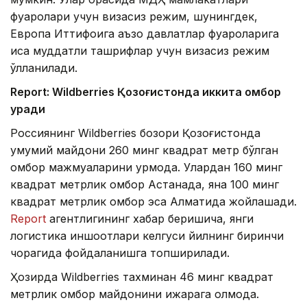
фуқаролари учун визасиз режим, шунингдек,
Европа Иттифоқига аъзо давлатлар фуқароларига
қисқа муддатли ташрифлар учун визасиз режим
қўлланилади.
Report: Wildberries Қозоғистонда иккита омбор
қуради
Россиянинг Wildberries бозори Қозоғистонда
умумий майдони 260 минг квадрат метр бўлган
омбор мажмуаларини қурмоқда. Улардан 160 минг
квадрат метрлик омбор Астанада, яна 100 минг
квадрат метрлик омбор эса Алматида жойлашади.
Report
агентлигининг хабар беришича, янги
логистика иншоотлари келгуси йилнинг биринчи
чорагида фойдаланишга топширилади.
Ҳозирда Wildberries тахминан 46 минг квадрат
метрлик омбор майдонини ижарага олмоқда.