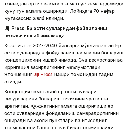
тоннадан ортиқ сиғимга эга махсус кема ёрдамида
куну тун амалга оширилди. Лойиҳага 70 нафар
мутахассис жалб қилинди.
Jiji Press: Ер ости сувларидан фойдаланиш
режаси ишлаб чиқилмоқда
Қозоғистон 2027-2040 йилларга мўлжалланган Ер
ости сувларидан фойдаланиш ва уларни бошқариш
концепциясини ишлаб чиқмоқда. Сув ресурслари ва
ирригация вазирлигининг маълумотлари
Япониянинг
Jiji Press
нашри томонидан тақдим
этилди.
Концепция замонавий ер ости сувлари
ресурсларини бошқариш тизимини яратишга
қаратилган. Ҳужжатнинг амалга оширилиши ер
ости сувларидан фойдаланиш самарадорлигини
оширади ва аҳоли пунктлари ва иқтисодиёт
тармоқларини барқарор сув билан таъминлайди.