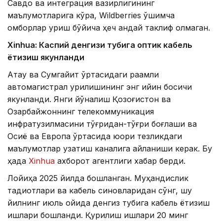
Савдо ва интеграция вазирлигининг
маълумотларига кўра, Wildberries қўшимча
омборлар қуриш бўйича ҳеч қандай таклиф олмаган.
Xinhuа: Каспий денгизи тубига оптик кабель
ётқизиш якунланди
Ақтау ва Сумгайит ўртасидаги рақамли
автомагистрал қурилишининг энг қийин босқичи
якунланди. Янги йўналиш Қозоғистон ва
Озарбайжоннинг телекоммуникация
инфратузилмасини тўғридан-тўғри боғлаши ва
Осиё ва Европа ўртасида юқори тезликдаги
маълумотлар узатиш каналига айланиши керак. Бу
ҳақда
Xinhua
ахборот агентлиги хабар берди.
Лойиҳа 2025 йилда бошланган. Муҳандислик
тадқиқотлари ва кабель синовларидан сўнг, шу
йилнинг июль ойида денгиз тубига кабель ётқизиш
ишлари бошланди. Қурилиш ишлари 20 минг