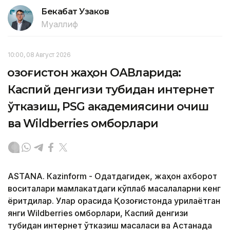
Бекабат Узаков
Муаллиф
10:00, 08 Август 2026
Қозоғистон жаҳон ОАВларида:
Каспий денгизи тубидан интернет
ўтказиш, PSG академиясини очиш
ва Wildberries омборлари
ASTANА. Кazinform - Одатдагидек, жаҳон ахборот
воситалари мамлакатдаги кўплаб масалаларни кенг
ёритдилар. Улар орасида Қозоғистонда қурилаётган
янги Wildberries омборлари, Каспий денгизи
тубидан интернет ўтказиш масаласи ва Астанада