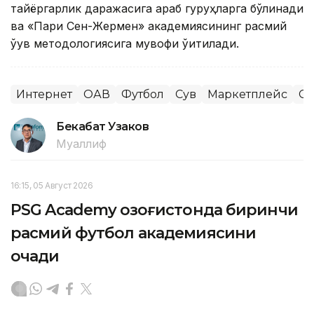
тайёргарлик даражасига қараб гуруҳларга бўлинади
ва «Пари Сен-Жермен» академиясининг расмий
ўқув методологиясига мувофиқ ўқитилади.
Интернет
ОАВ
Футбол
Сув
Маркетплейс
Сп
Бекабат Узаков
Муаллиф
16:15, 05 Август 2026
PSG Academy Қозоғистонда биринчи
расмий футбол академиясини
очади