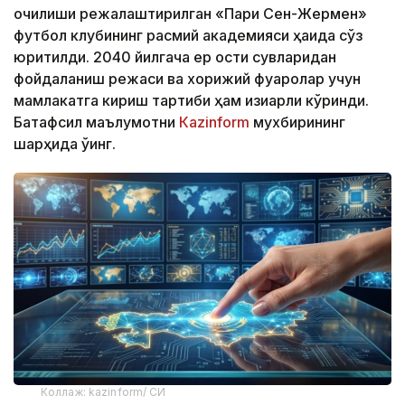
очилиши режалаштирилган «Пари Сен-Жермен»
футбол клубининг расмий академияси ҳақида сўз
юритилди. 2040 йилгача ер ости сувларидан
фойдаланиш режаси ва хорижий фуқаролар учун
мамлакатга кириш тартиби ҳам қизиқарли кўринди.
Батафсил маълумотни
Кazinform
мухбирининг
шарҳида ўқинг.
Коллаж: kazinform/ СИ