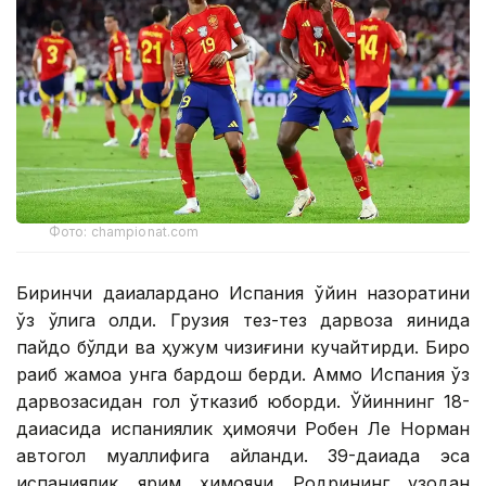
Фото: championat.com
Биринчи дақиқаларданоқ Испания ўйин назоратини
ўз қўлига олди. Грузия тез-тез дарвоза яқинида
пайдо бўлди ва ҳужум чизиғини кучайтирди. Бироқ
рақиб жамоа унга бардош берди. Аммо Испания ўз
дарвозасидан гол ўтказиб юборди. Ўйиннинг 18-
дақиқасида испаниялик ҳимоячи Робен Ле Норман
автогол муаллифига айланди. 39-дақиқада эса
испаниялик ярим ҳимоячи Родрининг узоқдан