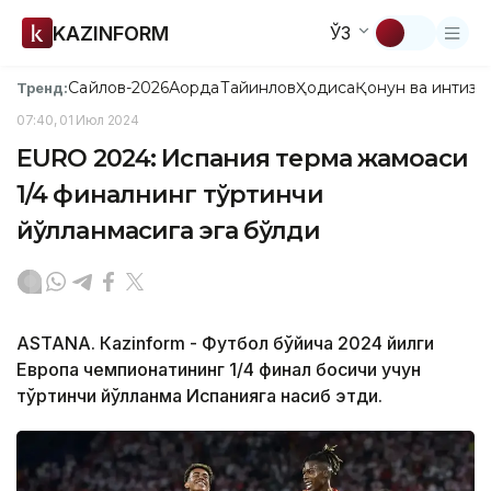
KAZINFORM
ЎЗ
Сайлов-2026
Ақорда
Тайинлов
Ҳодиса
Қонун ва интизо
Тренд:
07:40, 01 Июл 2024
EURO 2024: Испания терма жамоаси
1/4 финалнинг тўртинчи
йўлланмасига эга бўлди
ASTANА. Кazinform - Футбол бўйича 2024 йилги
Европа чемпионатининг 1/4 финал босқичи учун
тўртинчи йўлланма Испанияга насиб этди.