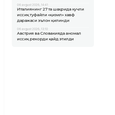
06 avgust 2026, 14:41
Италиянинг 27 та шаҳрида кучли
иссиқ туфайли «қизил» хавф
даражаси эълон қилинди
06 avgust 2026, 13:10
Австрия ва Словакияда аномал
иссиқ рекорди қайд этилди