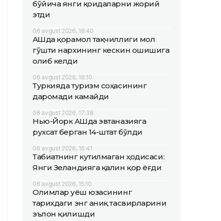
бўйича янги қоидаларни жорий
этди
06 avgust 2026, 18:40
АҚШда қорамол тақчиллиги мол
гўшти нархининг кескин ошишига
олиб келди
06 avgust 2026, 18:10
Туркияда туризм соҳасининг
даромади камайди
06 avgust 2026, 17:38
Нью-Йорк АҚШда эвтаназияга
рухсат берган 14-штат бўлди
06 avgust 2026, 16:41
Табиатнинг кутилмаган ҳодисаси:
Янги Зеландияга қалин қор ёғди
06 avgust 2026, 15:10
Олимлар Қуёш юзасининг
тарихдаги энг аниқ тасвирларини
эълон қилишди