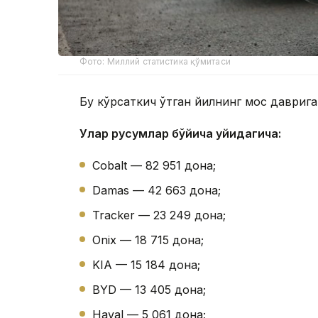
Фото: Миллий статистика қўмитаси
Бу кўрсаткич ўтган йилнинг мос даврига
Улар русумлар бўйича қуйидагича:
Cobalt — 82 951 дона;
Damas — 42 663 дона;
Tracker — 23 249 дона;
Onix — 18 715 дона;
KIA — 15 184 дона;
BYD — 13 405 дона;
Haval — 5 061 дона;