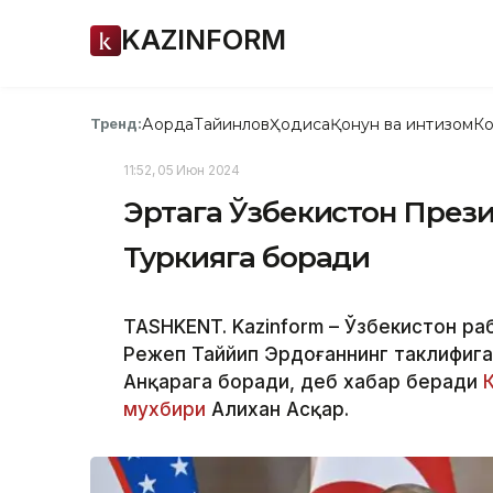
KAZINFORM
Ақорда
Тайинлов
Ҳодиса
Қонун ва интизом
Ко
Тренд:
11:52, 05 Июн 2024
Эртага Ўзбекистон През
Туркияга боради
TASHKENT. Kazinform – Ўзбекистон ра
Режеп Таййип Эрдоғаннинг таклифига
Анқарага боради, деб хабар беради
мухбири
Алихан Асқар.