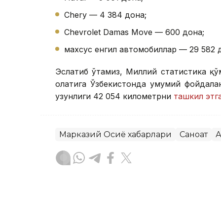
Chery — 4 384 дона;
Chevrolet Damas Move — 600 дона;
махсус енгил автомобиллар — 29 582 
Эслатиб ўтамиз, Миллий статистика қў
ҳолатига Ўзбекистонда умумий фойдал
узунлиги 42 054 километрни
ташкил этг
Марказий Осиё хабарлари
Саноат
А
Бекабат Узаков
Муаллиф