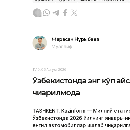
Жарасқан Нұрыбаев
Муаллиф
11:10, 06 Август 2026
Ўзбекистонда энг кўп қа
чиқарилмоқда
TASHKENT. Kazinform — Миллий стати
Ўзбекистонда 2026 йилнинг январь-и
енгил автомобиллар ишлаб чиқарилга