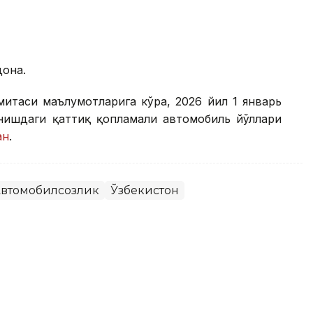
дона.
митаси маълумотларига кўра, 2026 йил 1 январь
анишдаги қаттиқ қопламали автомобиль йўллари
ан
.
втомобилсозлик
Ўзбекистон