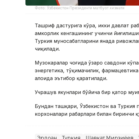
Фото: Ўзбекистон Президенти матбуот хизмати
Ташриф дастурига кўра, икки давлат раҳ
ҳамкорлик кенгашининг учинчи йиғилиши
Туркия муносабатларини янада ривожла
чиқилади.
Музокаралар чоғида ўзаро савдони кўпа
энергетика, тўқимачилик, фармацевтика 
алоҳида эътибор қаратилади.
Учрашув якунлари бўйича бир қатор муҳ
Бундан ташқари, Ўзбекистон ва Туркия 
корхоналари раҳбарлари билан биринчи 
Эрдоған
Туркия
Шавкат Мирзиёев