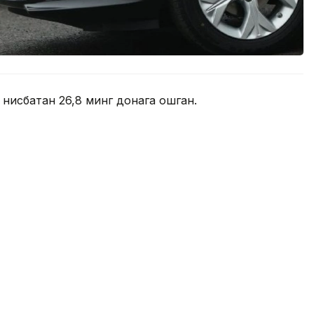
 нисбатан 26,8 минг донага ошган.