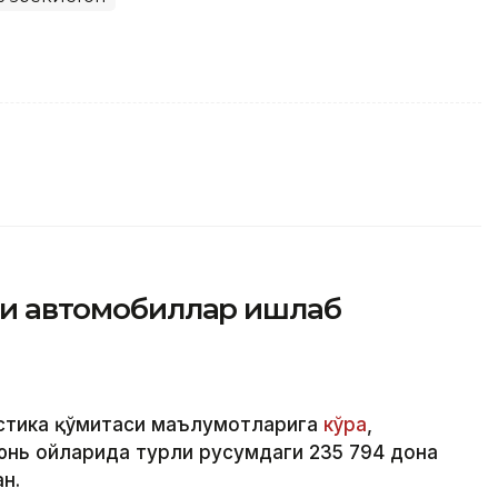
йси автомобиллар ишлаб
стика қўмитаси маълумотларига
кўра
,
юнь ойларида турли русумдаги 235 794 дона
н.