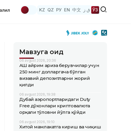
KZ
QZ
РУ
EN
中文
ق ز
ЎЗ
аҳлил
Мавзуга оид
06 avgust 2026, 20:36
АҚШ айрим ариза берувчилар учун
250 минг долларгача бўлган
визавий депозитларни жорий
қилди
06 avgust 2026, 19:38
Дубай аэропортларидаги Duty
Free дўконлари криптовалюта
орқали тўловни йўлга қўйди
06 avgust 2026, 19:10
Хитой мамлакатга кириш ва чиқиш