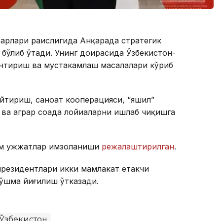
барлари раислигида Анқарада стратегик
 бўлиб ўтади. Унинг доирасида Ўзбекистон-
нтириш ва мустаҳкамлаш масалалари кўриб
йтириш, саноат кооперацияси, “яшил”
ва аграр соҳада лойиҳаларни ишлаб чиқишга
им ҳужжатлар имзоланиши
режалаштирилган
.
президентлари икки мамлакат етакчи
қўшма йиғилиш ўтказади.
Ўзбекистон