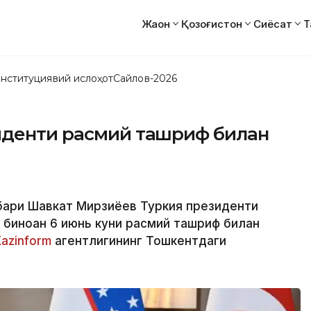
Жаҳон
Қозоғистон
Сиёсат
Т
нституциявий ислоҳот
Сайлов-2026
иденти расмий ташриф билан
ҳбари Шавкат Мирзиёев Туркия президенти
 биноан 6 июнь куни расмий ташриф билан
Каzinform
агентлигининг Тошкентдаги