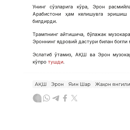
Унинг сўзларига кўра, Эрон расмийл
Арабистони ҳам келишувга эришиш м
билдирди.
Трампнинг айтишича, бўлажак музокара
Эроннинг ядровий дастури билан боғлиқ 
Эслатиб ўтамиз, АҚШ ва Эрон музока
кўпроқ
тушди
.
АҚШ
Эрон
Яқин Шарқ
Жаҳон янгил
Бекабат Узаков