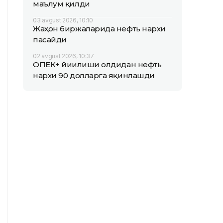
маълум қилди
03 avgust 2026, 10:10
Жаҳон биржаларида нефть нархи
пасайди
02 avgust 2026, 10:37
ОПEК+ йиғилиши олдидан нефть
нархи 90 долларга яқинлашди