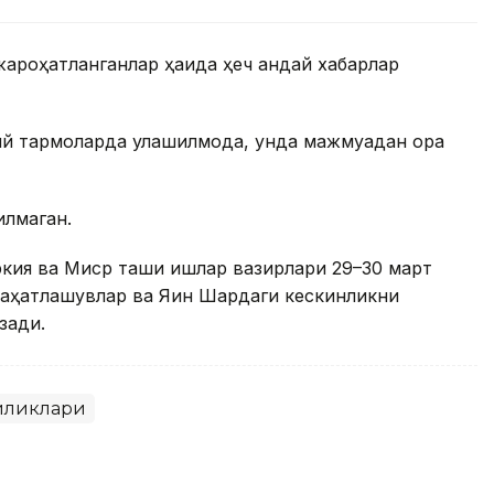
жароҳатланганлар ҳақида ҳеч қандай хабарлар
й тармоқларда улашилмоқда, унда мажмуадан қора
илмаган.
ркия ва Миср ташқи ишлар вазирлари 29–30 март
ҳатлашувлар ва Яқин Шарқдаги кескинликни
зади.
иликлари