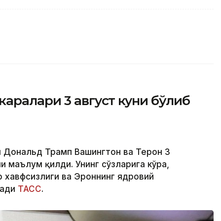
аралари 3 август куни бўлиб
 Дональд Трамп Вашингтон ва Теҳрон 3
 маълум қилди. Унинг сўзларига кўра,
 хавфсизлиги ва Эроннинг ядровий
зади
ТАСС
.