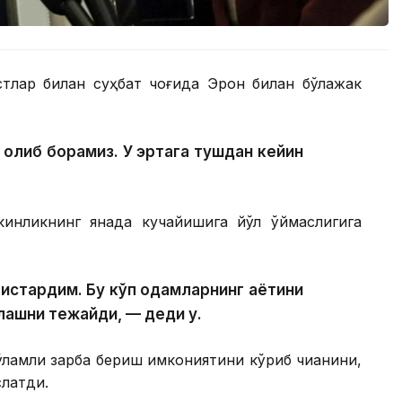
тлар билан суҳбат чоғида Эрон билан бўлажак
 олиб борамиз. У эртага тушдан кейин
нликнинг янада кучайишига йўл қўймаслигига
истардим. Бу кўп одамларнинг ҳаётини
лашни тежайди, — деди у.
ламли зарба бериш имкониятини кўриб чиққанини,
латди.