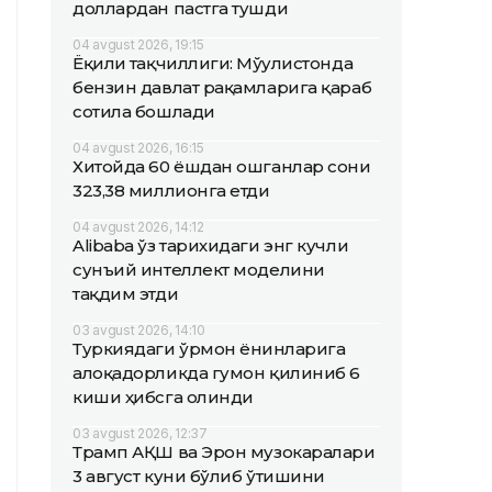
доллардан пастга тушди
04 avgust 2026, 19:15
Ёқилғи тақчиллиги: Мўғулистонда
бензин давлат рақамларига қараб
сотила бошлади
04 avgust 2026, 16:15
Хитойда 60 ёшдан ошганлар сони
323,38 миллионга етди
04 avgust 2026, 14:12
Alibaba ўз тарихидаги энг кучли
сунъий интеллект моделини
тақдим этди
03 avgust 2026, 14:10
Туркиядаги ўрмон ёнғинларига
алоқадорликда гумон қилиниб 6
киши ҳибсга олинди
03 avgust 2026, 12:37
Трамп АҚШ ва Эрон музокаралари
3 август куни бўлиб ўтишини