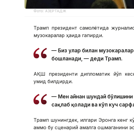
Фото: АЗЕРТАДЖ
Трамп президент самолётида журналис
музокаралар ҳақида гапирди.
— Биз улар билан музокаралар
бошланади, — деди Трамп.
АҚШ президенти дипломатик йўл кески
умид билдирди.
— Мен айнан шундай бўлишини 
сақлаб қолади ва кўп куч сарф
Трамп шунингдек, илгари Эронга кенг кў
аммо бу сценарий амалга ошмаганини эс