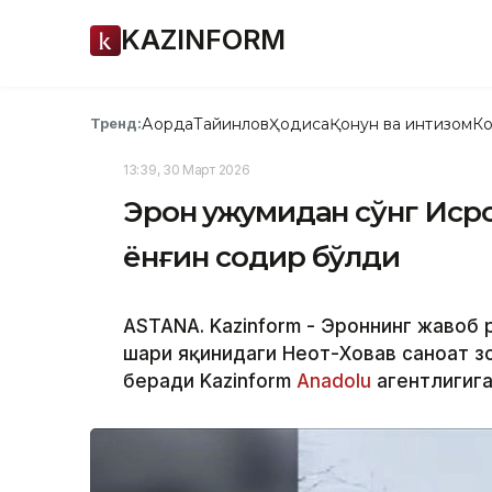
KAZINFORM
Ақорда
Тайинлов
Ҳодиса
Қонун ва интизом
Ко
Тренд:
13:39, 30 Март 2026
Эрон ҳужумидан сўнг Иср
ёнғин содир бўлди
ASTANA. Kazinform - Эроннинг жавоб 
шаҳри яқинидаги Неот-Ховав саноат з
беради Kazinform
Anadolu
агентлигига