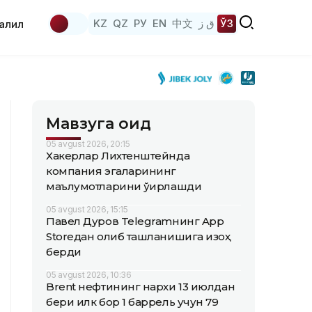
KZ
QZ
РУ
EN
中文
ق ز
ЎЗ
аҳлил
Мавзуга оид
05 avgust 2026, 20:15
Хакерлар Лихтенштейнда
компания эгаларининг
маълумотларини ўғирлашди
05 avgust 2026, 15:15
Павел Дуров Telegramнинг App
Storeдан олиб ташланишига изоҳ
берди
05 avgust 2026, 10:36
Brent нефтининг нархи 13 июлдан
бери илк бор 1 баррель учун 79