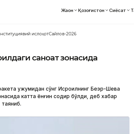
Жаҳон
Қозоғистон
Сиёсат
Т
нституциявий ислоҳот
Сайлов-2026
оилдаги саноат зонасида
ракета ҳужумидан сўнг Исроилнинг Беэр-Шева
онасида катта ёнғин содир бўлди, деб хабар
 таяниб.