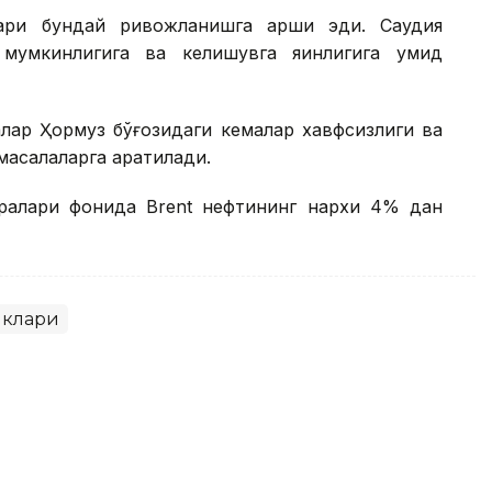
ари бундай ривожланишга қарши эди. Саудия
умкинлигига ва келишувга яқинлигига умид
лар Ҳормуз бўғозидаги кемалар хавфсизлиги ва
масалаларга қаратилади.
ралари фонида Brent нефтининг нархи 4% дан
иклари