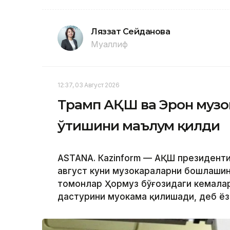
Ляззат Сейданова
Муаллиф
12:37, 03 Август 2026
Трамп АҚШ ва Эрон музок
ўтишини маълум қилди
ASTANА. Кazinform — АҚШ президенти
август куни музокараларни бошлашини
томонлар Ҳормуз бўғозидаги кемалар
дастурини муҳокама қилишади, деб ё