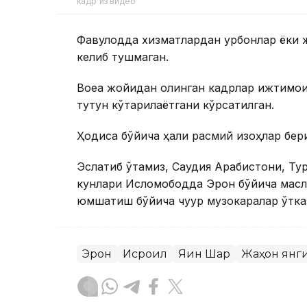
кадр из видео
Фавқулодда хизматлардан қурбонлар ёки 
келиб тушмаган.
Воқеа жойидан олинган кадрлар ижтимои
тутун кўтарилаётгани кўрсатилган.
Ҳодиса бўйича ҳали расмий изоҳлар бер
Эслатиб ўтамиз, Саудия Арабистони, Ту
кунлари Исломободда Эрон бўйича масла
юмшатиш бўйича чуқур музокаралар ўтка
Эрон
Исроил
Яқин Шарқ
Жаҳон янг