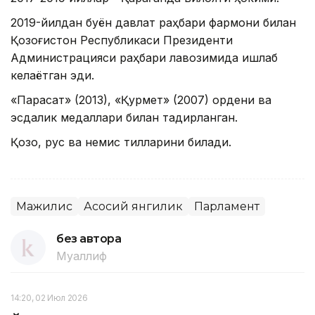
2019-йилдан буён давлат раҳбари фармони билан
Қозоғистон Республикаси Президенти
Администрацияси раҳбари лавозимида ишлаб
келаётган эди.
«Парасат» (2013), «Қурмет» (2007) ордени ва
эсдалик медаллари билан тақдирланган.
Қозоқ, рус ва немис тилларини билади.
Мажилис
Асосий янгилик
Парламент
без автора
Муаллиф
14:20, 02 Июл 2026