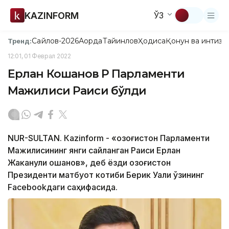
KAZINFORM
ЎЗ
Сайлов-2026
Ақорда
Тайинлов
Ҳодиса
Қонун ва интизо
Тренд:
12:01, 01 Феврал 2022
Ерлан Кошанов ҚР Парламенти
Мажилиси Раиси бўлди
NUR-SULTAN. Кazinform - «Қозоғистон Парламенти
Мажилисининг янги сайланган Раиси Ерлан
Жаканули Қошанов», деб ёзди Қозоғистон
Президенти матбуот котиби Берик Уали ўзининг
Facebookдаги саҳифасида.