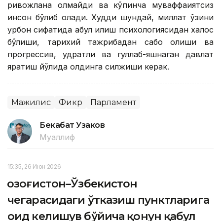
ривожлана олмайди ва кўпинча муваффақиятсиз
инсон бўлиб қолади. Худди шундай, миллат ўзини
қурбон сифатида қабул қилиш психологиясидан халос
бўлиши, тарихий тажрибадан сабоқ олиши ва
прогрессив, қудратли ва гуллаб-яшнаган давлат
яратиш йўлида олдинга силжиши керак.
Мажилис
Фикр
Парламент
Бекабат Узаков
Муаллиф
15:35, 26 Июн 2026
Қозоғистон–Ўзбекистон
чегарасидаги ўтказиш пунктларига
оид келишув бўйича қонун қабул