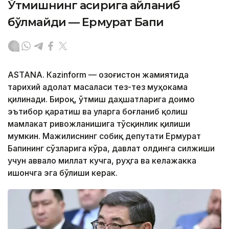
Ўтмишнинг асирига айланиб
бўлмайди — Ермурат Бапи
ASTANА. Кazinform — Қозоғистон жамиятида
тарихий адолат масаласи тез-тез муҳокама
қилинади. Бироқ, ўтмиш даҳшатларига доимо
эътибор қаратиш ва уларга боғланиб қолиш
мамлакат ривожланишига тўсқинлик қилиши
мумкин. Мажилиснинг собиқ депутати Ермурат
Бапининг сўзларига кўра, давлат олдинга силжиши
учун аввало миллат кучга, руҳга ва келажакка
ишончга эга бўлиши керак.