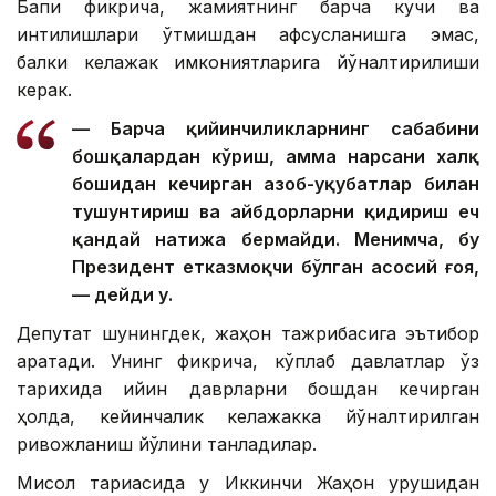
Бапи фикрича, жамиятнинг барча кучи ва
интилишлари ўтмишдан афсусланишга эмас,
балки келажак имкониятларига йўналтирилиши
керак.
— Барча қийинчиликларнинг сабабини
бошқалардан кўриш, ҳамма нарсани халқ
бошидан кечирган азоб-уқубатлар билан
тушунтириш ва айбдорларни қидириш ҳеч
қандай натижа бермайди. Менимча, бу
Президент етказмоқчи бўлган асосий ғоя,
— дейди у.
Депутат шунингдек, жаҳон тажрибасига эътибор
қаратади. Унинг фикрича, кўплаб давлатлар ўз
тарихида қийин даврларни бошдан кечирган
ҳолда, кейинчалик келажакка йўналтирилган
ривожланиш йўлини танладилар.
Мисол тариқасида у Иккинчи Жаҳон урушидан