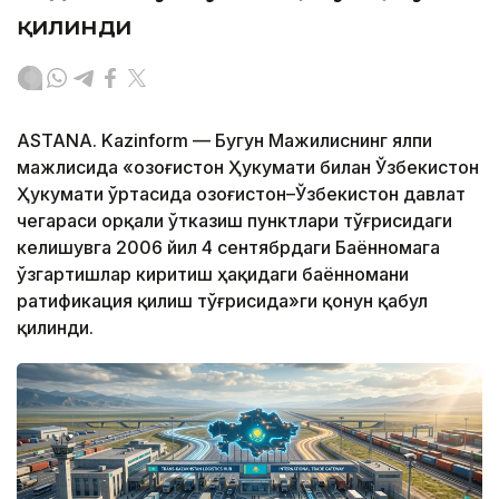
қилинди
ASTANA. Kazinform — Бугун Мажилиснинг ялпи
мажлисида «Қозоғистон Ҳукумати билан Ўзбекистон
Ҳукумати ўртасида Қозоғистон–Ўзбекистон давлат
чегараси орқали ўтказиш пунктлари тўғрисидаги
келишувга 2006 йил 4 сентябрдаги Баённомага
ўзгартишлар киритиш ҳақидаги баённомани
ратификация қилиш тўғрисида»ги қонун қабул
қилинди.