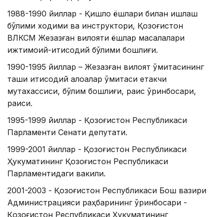
1988-1990 йиллар - Қишлоқ ёшлари билан ишлаш
бўлими ходими ва инструктори, Қозоғистон
ВЛКСМ Жезқазған вилояти ёшлар масалалари
ижтимоий-иқтисодий бўлими бошлиғи.
1990-1995 йиллар – Жезқазған вилоят қўмитасининг
ташқи иқтисодий алоқалар қўмитаси етакчи
мутахассиси, бўлим бошлиғи, раис ўринбосари,
раиси.
1995-1999 йиллар - Қозоғистон Республикаси
Парламенти Сенати депутати.
1999-2001 йиллар - Қозоғистон Республикаси
Ҳукуматининг Қозоғистон Республикаси
Парламентидаги вакили.
2001-2003 - Қозоғистон Республикаси Бош вазири
Администрацияси раҳбарининг ўринбосари -
Қозоғистон Республикаси Ҳукуматининг