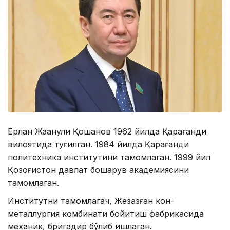
Ерлан Жақанули Қошанов 1962 йилда Қарағанди
вилоятида туғилган. 1984 йилда Қарағанди
политехника институтини тамомлаган. 1999 йил
Қозоғистон давлат бошқарув академиясини
тамомлаган.
Институтни тамомлагач, Жезқазған кон-
металлургия комбинати бойитиш фабрикасида
механик, бригадир бўлиб ишлаган.