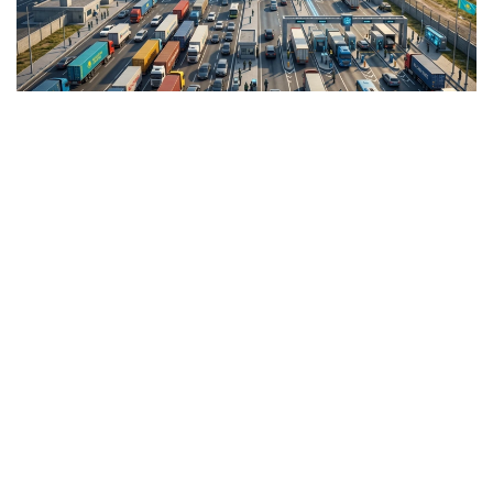
Коллаж: Kazinform / ЖИ
“Протокол 2024 йил 8 августда Астана
шаҳрида имзоланган. Ушбу ҳужжат
транспорт пунктларини икки
томонламадан кўп томонламага
ўзгартиради. Шунингдек, у иш режимини
кундузги вақтдан туну кунга ўзгартиради.
Ушбу чора юк ташиш ҳажмини оширишга,
йўловчилар учун қулай шароитлар
яратишга ва туризмни ривожлантиришга
ижобий таъсир кўрсатади. Бизнинг
фикримизча, бу ўзгаришлар икки мамлакат