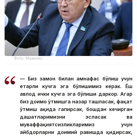
Фото: Мажилис
— Биз замон билан ҳамнафас бўлиш учун
етарли кучга эга бўлишимиз керак. Ёш
авлод ички кучга эга бўлиши даркор. Агар
биз доимо ўтмишга назар ташласак, фақат
ўтмиш ҳақида гапирсак, бошдан кечирган
даҳшатларимизни эсласак ва
муваффақиятсизликларимиз учун
айбдорларни доимий равишда қидирсак,