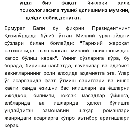
унда биз фақат йиғлоқи халқ
психологиясига тушиб қолишимиз мумкин,
— дейди собиқ депутат.
Ермурат Бапи бу фикрни Президентнинг
Қизилўрдада бўлиб ўтган Миллий қурултойдаги
сўзлари билан боғлайди: "Тарихий жароҳат
натижасида шаклланган миллий психологиядан
халос бўлиш керак". Унинг сўзларига кўра, бу
борада, биринчи навбатда, ёзувчилар ва адабиёт
вакилларининг роли алоҳида аҳамиятга эга. Улар
ўз асарларида фақат ўтмиш сарқитлари ва қишлоқ
ҳаёти ҳақида ёзишни бас қилишлари ва ёшларни
ижодкор, билимли, юксак мақсадлар қўйишга,
қалбларида ва ишларида ҳалол бўлишга
ундайдиган замонавий шаҳар романлари
жанридаги асарларга кўпроқ эътибор қаратишлари
керак.