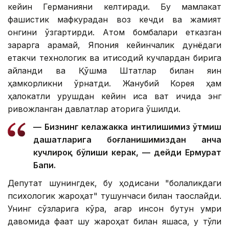
кейин Германияни келтиради. Бу мамлакат
фашистик мафкурадан воз кечди ва жамият
онгини ўзгартирди. Атом бомбалари етказган
зарарга қарамай, Япония кейинчалик дунёдаги
етакчи технологик ва иқтисодий кучлардан бирига
айланди ва Қўшма Штатлар билан яқин
ҳамкорликни ўрнатди. Жанубий Корея ҳам
ҳалокатли урушдан кейин қисқа вақт ичида энг
ривожланган давлатлар қаторига қўшилди.
— Бизнинг келажакка интилишимиз ўтмиш
даҳшатларига боғланишимиздан анча
кучлироқ бўлиши керак, — дейди Ермурат
Бапи.
Депутат шунингдек, бу ҳодисани "болаликдаги
психологик жароҳат" тушунчаси билан таққослайди.
Унинг сўзларига кўра, агар инсон бутун умри
давомида фақат шу жароҳат билан яшаса, у тўлиқ