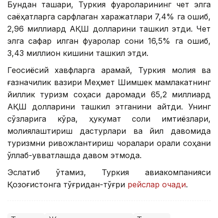
Бундан ташқари, Туркия фуқароларининг чет элга
саёҳатларга сарфлаган харажатлари 7,4% га ошиб,
2,96 миллиард АҚШ долларини ташкил этди. Чет
элга сафар қилган фуқаролар сони 16,5% га ошиб,
3,43 миллион кишини ташкил этди.
Геосиёсий хавфларга қарамай, Туркия молия ва
ғазначилик вазири Меҳмет Шимшек мамлакатнинг
йиллик туризм соҳаси даромади 65,2 миллиард
АҚШ долларини ташкил этганини айтди. Унинг
сўзларига кўра, ҳукумат солиқ имтиёзлари,
молиялаштириш дастурлари ва йил давомида
туризмни ривожлантириш чоралари орқали соҳани
қўллаб-қувватлашда давом этмоқда.
Эслатиб ўтамиз, Туркия авиакомпанияси
Қозоғистонга тўғридан-тўғри
рейслар очади
.