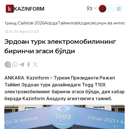
KAZINFORM
ЎЗ
Сайлов-2026
Ақорда
Тайинлов
Ҳодиса
Қонун ва интизо
Тренд:
13:16, 04 Апрел 2023
Эрдоған турк электромобилининг
биринчи эгаси бўлди
ANKARA. Kazinform – Туркия Президенти Режеп
Таййип Эрдоған турк дизайнидаги Togg T10X
электромобилининг биринчи эгаси бўлди, дея хабар
беради Kazinform Анадолу агентлигига таяниб.