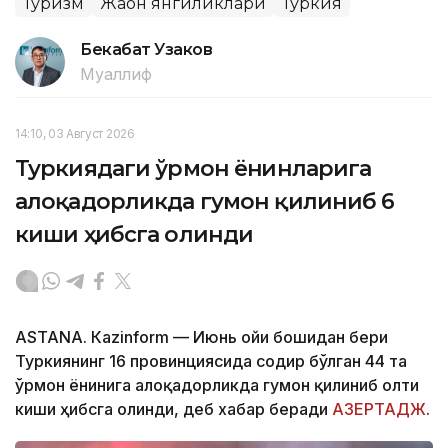
Туризм
Жаҳон янгиликлари
Туркия
Бекабат Узаков
Муаллиф
14:10, 03 Август 2026
Туркиядаги ўрмон ёнғинларига
алоқадорликда гумон қилиниб 6
киши ҳибсга олинди
ASTANА. Кazinform — Июнь ойи бошидан бери
Туркиянинг 16 провинциясида содир бўлган 44 та
ўрмон ёнғинига алоқадорликда гумон қилиниб олти
киши ҳибсга олинди, деб хабар беради
АЗЕРТАДЖ
.