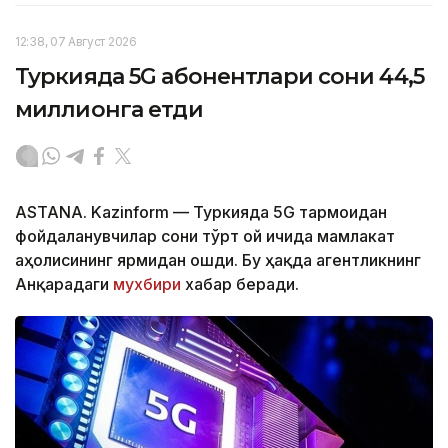
12:38, 07 Август 2026
Туркияда 5G абонентлари сони 44,5
миллионга етди
ASTANA. Kazinform — Туркияда 5G тармоғидан
фойдаланувчилар сони тўрт ой ичида мамлакат
аҳолисининг ярмидан ошди. Бу ҳақда агентликнинг
Анқарадаги
мухбири
хабар беради.