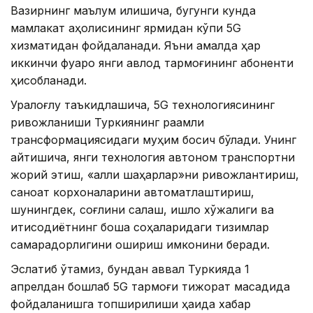
Вазирнинг маълум қилишича, бугунги кунда
мамлакат аҳолисининг ярмидан кўпи 5G
хизматидан фойдаланади. Яъни амалда ҳар
иккинчи фуқаро янги авлод тармоғининг абоненти
ҳисобланади.
Уралоғлу таъкидлашича, 5G технологиясининг
ривожланиши Туркиянинг рақамли
трансформациясидаги муҳим босқич бўлади. Унинг
айтишича, янги технология автоном транспортни
жорий этиш, «ақлли шаҳарлар»ни ривожлантириш,
саноат корхоналарини автоматлаштириш,
шунингдек, соғлиқни сақлаш, қишлоқ хўжалиги ва
иқтисодиётнинг бошқа соҳаларидаги тизимлар
самарадорлигини ошириш имконини беради.
Эслатиб ўтамиз, бундан аввал Туркияда 1
апрелдан бошлаб 5G тармоғи тижорат мақсадида
фойдаланишга топширилиши ҳақида хабар