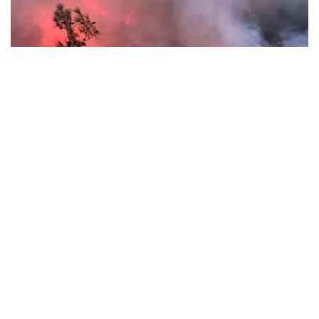
Фото: АЗЕРТАДЖ
Мамлакат адлия вазири Акин Гюрлекнинг
сўзларига кўра, сўнгги икки ой ичида ўрмон
ёнғинларига алоқадорликда гумон қилиниб жами 29
киши аниқланган. 6 киши ҳибсга олинган ва яна 6
кишининг иши бўйича суд қарори тез орада эълон
қилинади. 9 кишига маъмурий назорат чоралари