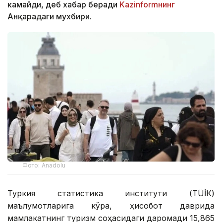
камайди, деб хабар беради
Kazinformнинг
Анқарадаги мухбири.
Фото: Anadolu
Туркия статистика институти (ТÜİК)
маълумотларига кўра, ҳисобот даврида
мамлакатнинг туризм соҳасидаги даромади 15,865