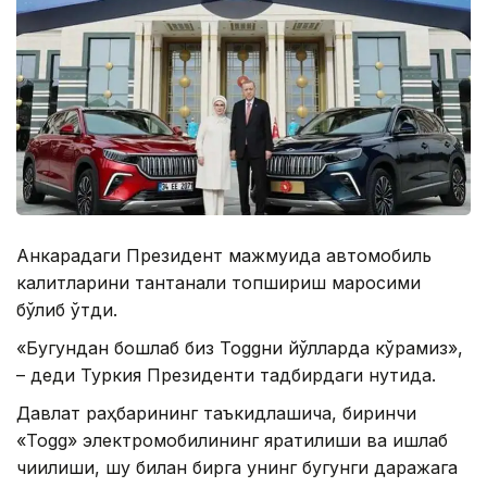
Анкарадаги Президент мажмуида автомобиль
калитларини тантанали топшириш маросими
бўлиб ўтди.
«Бугундан бошлаб биз Toggни йўлларда кўрамиз»,
– деди Туркия Президенти тадбирдаги нутқида.
Давлат раҳбарининг таъкидлашича, биринчи
«Togg» электромобилининг яратилиши ва ишлаб
чиқилиши, шу билан бирга унинг бугунги даражага