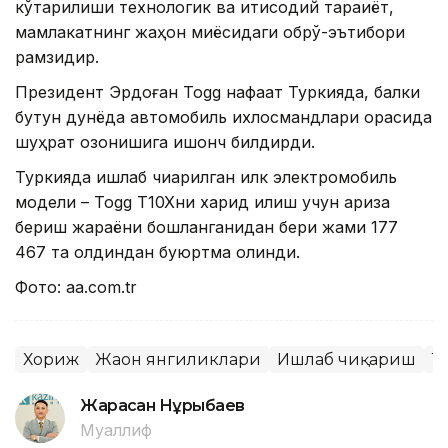
кўтарилиши технологик ва иқтисодий тараққиёт,
мамлакатнинг жаҳон миқёсидаги обрў-эътибори
рамзидир.
Президент Эрдоған Togg нафақат Туркияда, балки
бутун дунёда автомобиль ихлосмандлари орасида
шуҳрат қозонишига ишонч билдирди.
Туркияда ишлаб чиқарилган илк электромобиль
модели – Togg T10Xни харид қилиш учун ариза
бериш жараёни бошланганидан бери жами 177
467 та олдиндан буюртма олинди.
Фото: aa.com.tr
Хориж
Жаҳон янгиликлари
Ишлаб чиқариш
Т
Жарасқан Нұрыбаев
Муаллиф