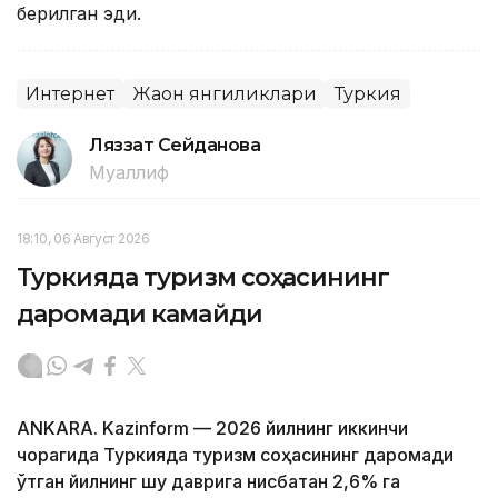
берилган эди.
Интернет
Жаҳон янгиликлари
Туркия
Ляззат Сейданова
Муаллиф
18:10, 06 Август 2026
Туркияда туризм соҳасининг
даромади камайди
ANKARA. Kazinform — 2026 йилнинг иккинчи
чорагида Туркияда туризм соҳасининг даромади
ўтган йилнинг шу даврига нисбатан 2,6% га