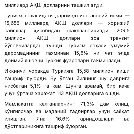
миллиард АҚШ долларини ташкил этди.
Туризм соҳасидаги даромаднинг асосий қисми —
15,656 миллиард АҚШ доллари — хорижий
сайёҳлар ҳисобидан шакллантирилди. 209,5
миллион АҚШ доллари эса транзит
йўловчилардан тушди. Туризм соҳаси умумий
даромадининг тахминан 15,6% ни чет элда
доимий яшовчи Туркия фуқаролари таъминлади.
Иккинчи чоракда Туркияга 15,58 миллион киши
ташриф буюрди. Бу ўтган йилнинг шу даврига
нисбатан 5,1% га кам. Шунга қарамай, бир кеча
учун ўртача харажат 113 АҚШ долларига ошди.
Мамлакатга келганларнинг 71,3% дам олиш,
кўнгилочар ва маданий тадбирлар учун саёҳат
қилишган. Яна 16,6% қариндошлари ва
дўстлариникига ташриф буюрган.