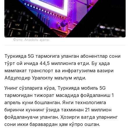
Фото: Anadolu ajansı
Туркияда 5G тармоғига уланган абонентлар сони
тўрт ой ичида 44,5 миллионга етди. Бу ҳақда
мамлакат транспорт ва инфратузилма вазири
Абдулқодир Уралоғлу маълум қилди.
Унинг сўзларига кўра, Туркияда мобиль 5G
тармоғидан тижорат мақсадида фойдаланиш 1
апрель куни бошланган. Янги технологияга
биринчи куннинг ўзида тахминан 21 миллион
фойдаланувчи уланган. Ҳозирги вақтда уларнинг
сони икки баравардан ҳам кўпроқ ошган.