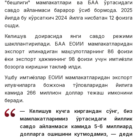
"бешлиги" мамлакатлари ва БАА ўртасидаги
савдо айланмаси барқарор ўсиб бормоқда. 2025
йилда бу кўрсаткич 2024 йилга нисбатан 12 фоизга
ошди.
Келишув доирасида янги савдо режими
шакллантирилади. БАА ЕОИИ мамлакатларидан
экспорт қилинадиган маҳсулотларнинг 86 фоизи
ёки экспорт ҳажмининг 98 фоизи учун имтиёзли
бозорга киришни таклиф қилди.
Ушбу имтиёзлар ЕОИИ мамлакатларидан экспорт
қилувчиларга божхона тўловларидан йилига
камида 266 миллион доллар тежаш имконини
беради.
— Келишув кучга киргандан сўнг, биз
мамлакатларимиз ўртасидаги йиллик
савдо айланмаси камида 5-6 миллиард
долларга ошишини кутмоқдамиз, — деди