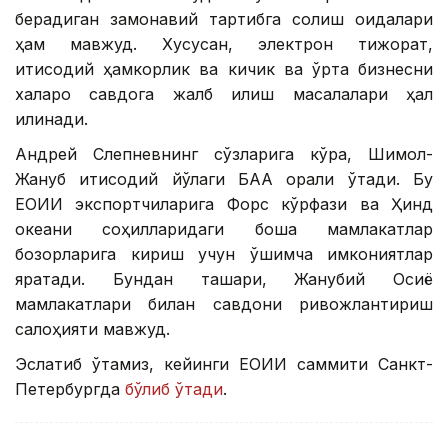
берадиган замонавий тартибга солиш қоидалари
ҳам мавжуд. Хусусан, электрон тижорат,
иқтисодий ҳамкорлик ва кичик ва ўрта бизнесни
халқаро савдога жалб қилиш масалалари ҳал
қилинади.
Андрей Слепневнинг сўзларига кўра, Шимол-
Жануб иқтисодий йўлаги БАА орқали ўтади. Бу
ЕОИИ экспортчиларига Форс кўрфази ва Ҳинд
океани соҳилларидаги бошқа мамлакатлар
бозорларига кириш учун қўшимча имкониятлар
яратади. Бундан ташқари, Жанубий Осиё
мамлакатлари билан савдони ривожлантириш
салоҳияти мавжуд.
Эслатиб ўтамиз, кейинги ЕОИИ саммити Санкт-
Петербургда
бўлиб ўтади
.