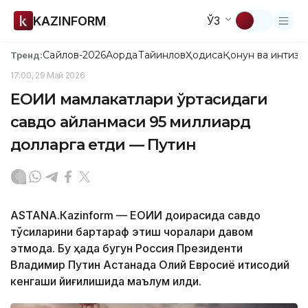
KAZINFORM
ЎЗ
Сайлов-2026
Ақорда
Тайинлов
Ҳодиса
Қонун ва интизо
Тренд:
17:00, 29 Май 2026
ЕОИИ мамлакатлари ўртасидаги
савдо айланмаси 95 миллиард
долларга етди — Путин
ASTANА.Кazinform — ЕОИИ доирасида савдо
тўсиқларини бартараф этиш чоралари давом
этмоқда. Бу ҳақда бугун Россия Президенти
Владимир Путин Астанада Олий Евросиё иқтисодий
кенгаши йиғилишида маълум қилди.