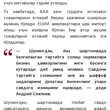
учун имтиёзлар тақдим этилади.
Ўз навбатида, БАА кенг турдаги истеъмол
товарларини етказиб бериш ҳажмини ошириши
мумкин бўлади. ЕОИИ мамлакатлари ҳам импорт
қилиш учун қизиқарли бўлган бир қатор муҳим
товарларни етказиб бериш имкониятига эга
бўладилар.
— Шунингдек, биз шартномада
белгиланган тартибга солиш нормалари
бизнес ҳамкорлигини янги босқичга
кўтаради деб умид қиламиз. Савдони
тартибга солишнинг аниқ ва шаффоф
қоидаларини ўрнатиш бизнеснинг ўзаро
савдога қизиқишини оширади, — деди
Андрей Слепнев.
Шунингдек, шартномада глобал савдо
сиёсатидаги мавжуд муаммоларга жавоб