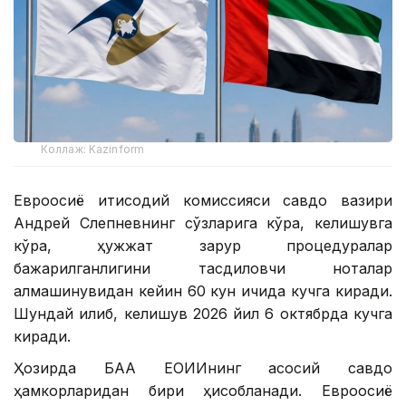
Коллаж: Kazinform
Евроосиё иқтисодий комиссияси савдо вазири
Андрей Слепневнинг сўзларига кўра, келишувга
кўра, ҳужжат зарур процедуралар
бажарилганлигини тасдиқловчи ноталар
алмашинувидан кейин 60 кун ичида кучга киради.
Шундай қилиб, келишув 2026 йил 6 октябрда кучга
киради.
Ҳозирда БАА ЕОИИнинг асосий савдо
ҳамкорларидан бири ҳисобланади. Евроосиё