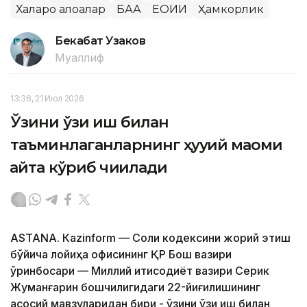
Халқаро алоқалар
БАА
ЕОИИ
Ҳамкорлик
Бекабат Узаков
Муаллиф
13:36, 21 Июл 2026
Ўзини ўзи иш билан
таъминлаганларнинг ҳуқуқий мақоми
қайта кўриб чиқилади
ASTANА. Кazinform — Солиқ кодексини жорий этиш
бўйича лойиҳа офисининг ҚР Бош вазири
ўринбосари — Миллий иқтисодиёт вазири Серик
Жуманғарин бошчилигидаги 22-йиғилишининг
асосий мавзуларидан бири - ўзини ўзи иш билан