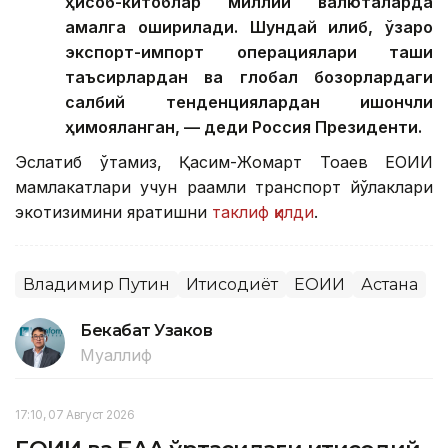
ҳисоб-китоблар миллий валюталарда
амалга оширилади. Шундай қилиб, ўзаро
экспорт-импорт операциялари ташқи
таъсирлардан ва глобал бозорлардаги
салбий тенденциялардан ишончли
ҳимояланган, — деди Россия Президенти.
Эслатиб ўтамиз, Қасим-Жомарт Тоқаев ЕОИИ
мамлакатлари учун рақамли транспорт йўлаклари
экотизимини яратишни
таклиф қилди
.
Владимир Путин
Иқтисодиёт
ЕОИИ
Астана
Бекабат Узаков
Муаллиф
17:10, 07 Август 2026