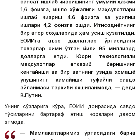
саноат ишлаб чиқаришининг умумий ҳажми
1,6 фоизга, қишлоқ хўжалиги маҳсулотлари
ишлаб чиқариш 4,6 фоизга ва қурилиш
ишлари 4,2 фоизга ошди. Иқтисодиётнинг
бир қатор соҳаларида ҳам ўсиш кузатилди.
ЕОИИга аъзо давлатлар ўртасидаги
товарлар оқими ўтган йили 95 миллиард
долларга етди. Юқори технологияли
маҳсулотлар етказиб беришнинг
кенгайиши ва бир вақтнинг ўзида хомашё
улушининг камайиши туфайли савдо
айланмаси таркиби яхшиланмоқда, — деди
В.Путин.
Унинг сўзларига кўра, ЕОИИ доирасида савдо
тўсиқларини бартараф этиш чоралари давом
этмоқда.
— Мамлакатларимиз ўртасидаги барча