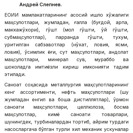
Андрей Слепнев.
ЕОИИ мамлакатларининг асосий қишлоқ хўжалиги
маҳсулотлари, жумладан, ғалла (буғдой, арпа,
маккажўхори), гўшт (мол гўшти, қўй гўшти,
субмаҳсулотлар), парранда гўшти, тухум,
қуритилган сабзавотлар (нўхат, ловия, ясмиқ,
ловия), ўсимлик ёғи, сут маҳсулотлари, қандолат
маҳсулотлари, минерал сув, мураббо ва
шоколадга имтиёзли кириш имконияти тақдим
этилади.
Саноат соҳасида металлургия маҳсулотларининг
кенг ассортименти, нефть маҳсулотлари (шу
жумладан енгил ва бошқа дистиллятлар), ўрмон
саноати маҳсулотлари, целлюлоза, босма
маҳсулотлар, кимё саноати товарлари,
шунингдек, турбиналардан тортиб, айрим турдаги
насосларгача бўлган турли хил механик ускуналар