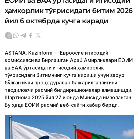
ЕОИИ ва БАА ўртасидаги иқтисодий
ҳамкорлик тўғрисидаги битим 2026
йил 6 октябрда кучга киради
ASTANА. Кazinform — Евроосиё иқтисодий
комиссияси ва Бирлашган Араб Амирликлари ЕОИИ
ва БАА ўртасидаги иқтисодий ҳамкорлик
тўғрисидаги битимнинг кучга кириши учун зарур
бўлган ички процедуралар бажарилганлигини
тасдиқловчи расмий билдиришномалар алмашишди.
Шартнома 2025 йил 27 июнда Минскда имзоланган.
Бу ҳақда ЕОИИ расмий веб-сайти хабар берди.