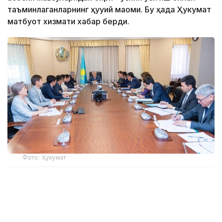
таъминлаганларнинг ҳуқуқий мақоми. Бу ҳақда Ҳукумат
матбуот хизмати хабар берди.
Фото: Ҳукумат
Ўзини ўзи иш билан таъминлаган шахс янги Солиқ
кодексида иқтисодий фаол фуқароларнинг янги
тоифаси ҳисобланади. Бунга мустақил хизматлар