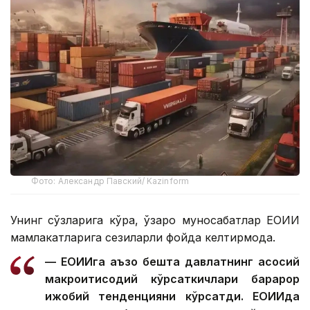
Фото: Александр Павский/ Kazinform
Унинг сўзларига кўра, ўзаро муносабатлар ЕОИИ
мамлакатларига сезиларли фойда келтирмоқда.
— ЕОИИга аъзо бешта давлатнинг асосий
макроиқтисодий кўрсаткичлари барқарор
ижобий тенденцияни кўрсатди. ЕОИИда