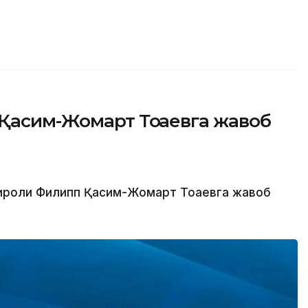
Қасим-Жомарт Тоқаевга жавоб
 Қироли Филипп Қасим-Жомарт Тоқаевга жавоб