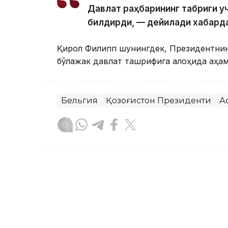
Давлат раҳбарининг табриги у
билдирди, — дейилади хабард
Қирол Филипп шунингдек, Президентнинг
бўлажак давлат ташрифига алоҳида аҳа
Бельгия
Қозоғистон Президенти
А
Бекабат Узаков
Муаллиф
17:12, 05 Август 2026