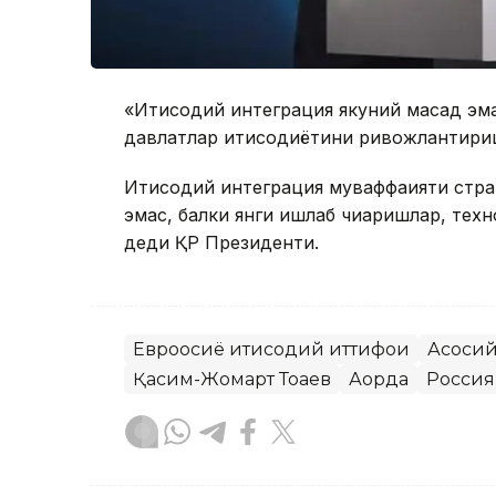
«Иқтисодий интеграция якуний мақсад эм
давлатлар иқтисодиётини ривожлантири
Иқтисодий интеграция муваффақияти стра
эмас, балки янги ишлаб чиқаришлар, тех
деди ҚР Президенти.
Евроосиё иқтисодий иттифоқи
Асосий
Қасим-Жомарт Тоқаев
Ақорда
Россия