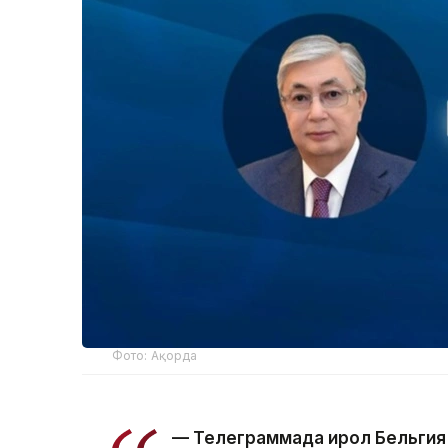
Фото: Ақорда
— Телеграммада Қирол Бельгия