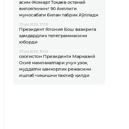
Қасим-Жомарт Тоқаев Қостанай
вилоятининг 90 йиллиги
муносабати билан табрик йўллади
31 iyul 2026, 17:09
Президент Япония Бош вазирига
ҳамдардлик телеграммасини
юборди
31 iyul 2026, 15:00
Қозоғистон Президенти Марказий
Осиё мамлакатлари учун узоқ
муддатли ҳамкорлик режасини
ишлаб чиқишни таклиф қилди