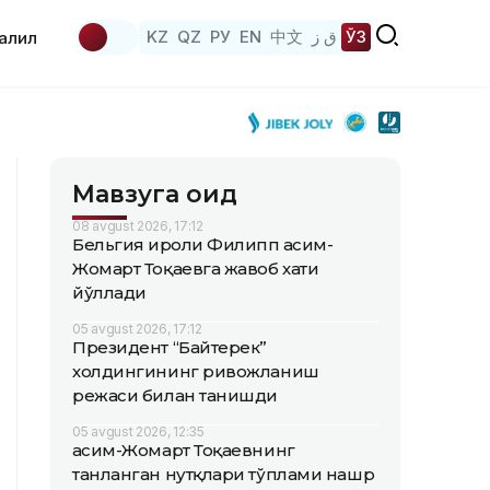
KZ
QZ
РУ
EN
中文
ق ز
ЎЗ
аҳлил
Мавзуга оид
08 avgust 2026, 17:12
Бельгия Қироли Филипп Қасим-
Жомарт Тоқаевга жавоб хати
йўллади
05 avgust 2026, 17:12
Президент “Байтерек”
холдингининг ривожланиш
режаси билан танишди
05 avgust 2026, 12:35
Қасим-Жомарт Тоқаевнинг
танланган нутқлари тўплами нашр