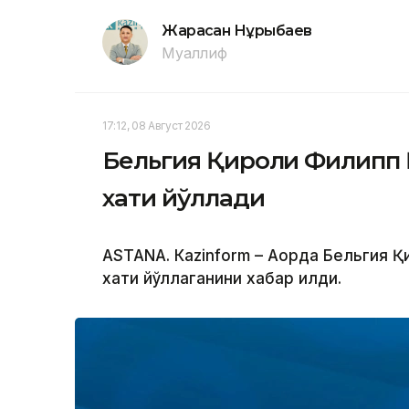
Жарасқан Нұрыбаев
Муаллиф
17:12, 08 Август 2026
Бельгия Қироли Филипп 
хати йўллади
ASTANА. Кazinform – Ақорда Бельгия
хати йўллаганини хабар қилди.