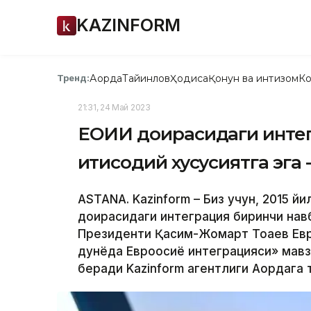
KAZINFORM
Ақорда
Тайинлов
Ҳодиса
Қонун ва интизом
Ко
Тренд:
21:31, 24 Май 2023
ЕОИИ доирасидаги интег
иқтисодий хусусиятга эга -
ASTANA. Kazinform – Биз учун, 2015 й
доирасидаги интеграция биринчи навба
Президенти Қасим-Жомарт Тоқаев Евр
дунёда Евроосиё интеграцияси» мавзу
беради Kazinform агентлиги Ақордага 