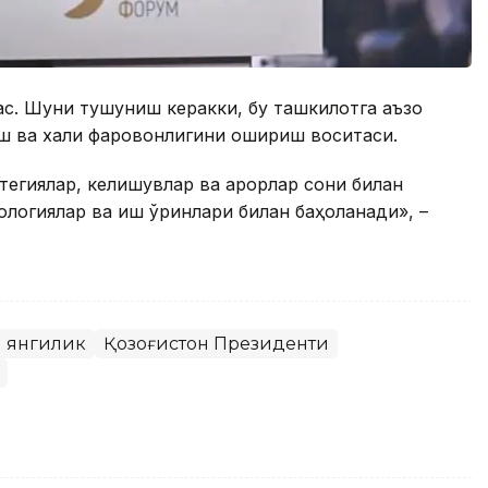
ас. Шуни тушуниш керакки, бу ташкилотга аъзо
ш ва халқи фаровонлигини ошириш воситаси.
тегиялар, келишувлар ва қарорлар сони билан
нологиялар ва иш ўринлари билан баҳоланади», –
 янгилик
Қозоғистон Президенти