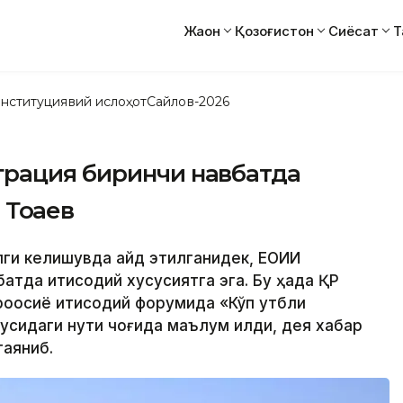
Жаҳон
Қозоғистон
Сиёсат
Т
нституциявий ислоҳот
Сайлов-2026
рация биринчи навбатда
 Тоқаев
илги келишувда қайд этилганидек, ЕОИИ
тда иқтисодий хусусиятга эга. Бу ҳақда ҚР
оосиё иқтисодий форумида «Кўп қутбли
сидаги нутқи чоғида маълум қилди, дея хабар
таяниб.