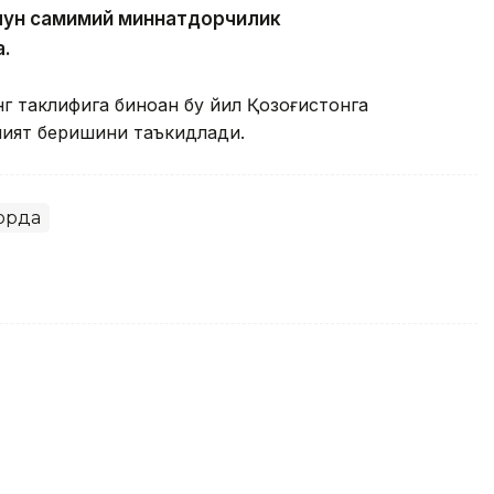
чун самимий миннатдорчилик
а.
 таклифига биноан бу йил Қозоғистонга
мият беришини таъкидлади.
қорда