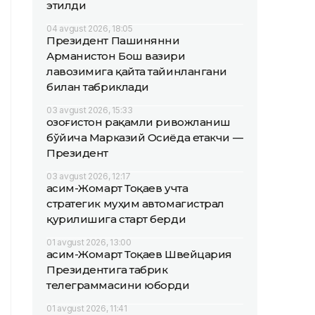
этилди
04 avgust 2026, 18:05
Президент Пашинянни
Арманистон Бош вазири
лавозимига қайта тайинлангани
билан табриклади
03 avgust 2026, 15:33
Қозоғистон рақамли ривожланиш
бўйича Марказий Осиёда етакчи —
Президент
03 avgust 2026, 12:17
Қасим-Жомарт Тоқаев учта
стратегик муҳим автомагистрал
қурилишига старт берди
01 avgust 2026, 13:00
Қасим-Жомарт Тоқаев Швейцария
Президентига табрик
телеграммасини юборди
01 avgust 2026, 11:41