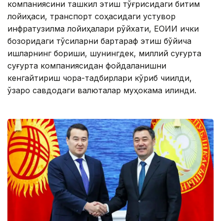
компаниясини ташкил этиш тўғрисидаги битим
лойиҳаси, транспорт соҳасидаги устувор
инфратузилма лойиҳалари рўйхати, ЕОИИ ички
бозоридаги тўсиқларни бартараф этиш бўйича
ишларнинг бориши, шунингдек, миллий суғурта
суғурта компаниясидан фойдаланишни
кенгайтириш чора-тадбирлари кўриб чиқилди,
ўзаро савдодаги валюталар муҳокама қилинди.