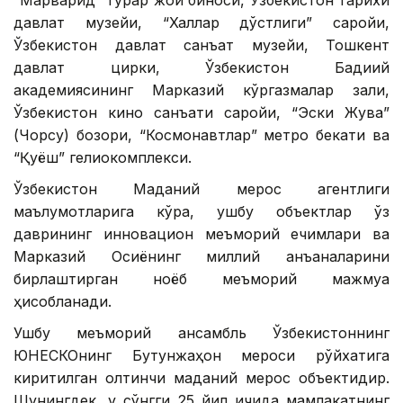
давлат музейи, “Халқлар дўстлиги” саройи,
Ўзбекистон давлат санъат музейи, Тошкент
давлат цирки, Ўзбекистон Бадиий
академиясининг Марказий кўргазмалар зали,
Ўзбекистон кино санъати саройи, “Эски Жува”
(Чорсу) бозори, “Космонавтлар” метро бекати ва
“Қуёш” гелиокомплекси.
Ўзбекистон Маданий мерос агентлиги
маълумотларига кўра, ушбу объектлар ўз
даврининг инновацион меъморий ечимлари ва
Марказий Осиёнинг миллий анъаналарини
бирлаштирган ноёб меъморий мажмуа
ҳисобланади.
Ушбу меъморий ансамбль Ўзбекистоннинг
ЮНEСКОнинг Бутунжаҳон мероси рўйхатига
киритилган олтинчи маданий мерос объектидир.
Шунингдек, у сўнгги 25 йил ичида мамлакатнинг