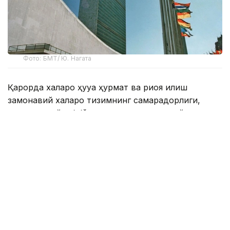
Фото: БМТ/ Ю. Нагата
Қарорда халқаро ҳуқуққа ҳурмат ва риоя қилиш
замонавий халқаро тизимнинг самарадорлиги,
олдиндан айтиб бўладиганлиги ва қонунийлигининг
асосий шартларидан бири эканлиги таъкидланган.
Шу муносабат билан БМТга аъзо давлатлар,
ташкилот тузилмалари ва бошқа манфаатдор
томонлар 2028 йилда таълим, илмий ва маърифий
тадбирларни ўтказишга таклиф этилади.
Ҳужжатда, шунингдек, низоларни тинч йўл билан
ҳал қилишга кўмаклашиш, халқаро ҳуқуқий
ҳамкорликни ривожлантириш ва ҳуқуқий таълим