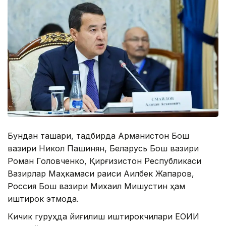
Бундан ташқари, тадбирда Арманистон Бош
вазири Никол Пашинян, Беларусь Бош вазири
Роман Головченко, Қирғизистон Республикаси
Вазирлар Маҳкамаси раиси Ақилбек Жапаров,
Россия Бош вазири Михаил Мишустин ҳам
иштирок этмоқда.
Кичик гуруҳда йиғилиш иштирокчилари ЕОИИ