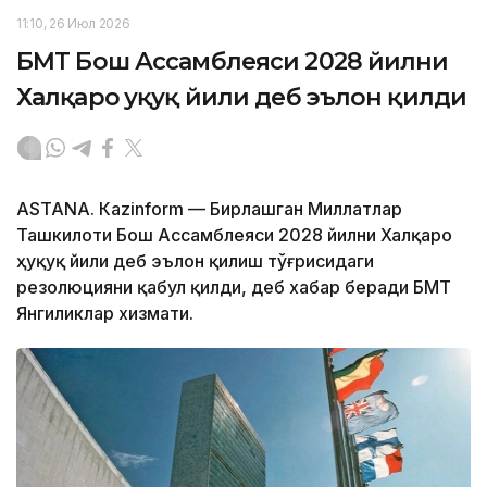
11:10, 26 Июл 2026
БМТ Бош Ассамблеяси 2028 йилни
Халқаро ҳуқуқ йили деб эълон қилди
ASTANА. Кazinform — Бирлашган Миллатлар
Ташкилоти Бош Ассамблеяси 2028 йилни Халқаро
ҳуқуқ йили деб эълон қилиш тўғрисидаги
резолюцияни қабул қилди, деб хабар беради БМТ
Янгиликлар хизмати.