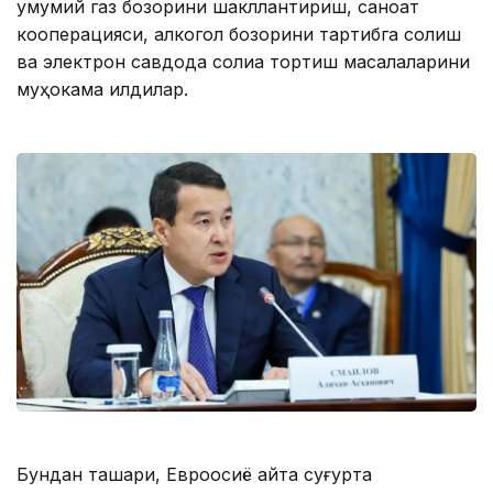
умумий газ бозорини шакллантириш, саноат
кооперацияси, алкогол бозорини тартибга солиш
ва электрон савдода солиққа тортиш масалаларини
муҳокама қилдилар.
Бундан ташқари, Евроосиё қайта суғурта