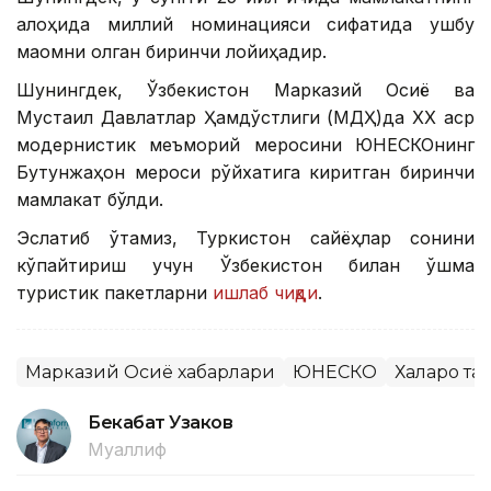
алоҳида миллий номинацияси сифатида ушбу
мақомни олган биринчи лойиҳадир.
Шунингдек, Ўзбекистон Марказий Осиё ва
Мустақил Давлатлар Ҳамдўстлиги (МДҲ)да ХХ аср
модернистик меъморий меросини ЮНEСКОнинг
Бутунжаҳон мероси рўйхатига киритган биринчи
мамлакат бўлди.
Эслатиб ўтамиз, Туркистон сайёҳлар сонини
кўпайтириш учун Ўзбекистон билан қўшма
туристик пакетларни
ишлаб чиқди
.
Марказий Осиё хабарлари
ЮНЕСКО
Халқаро т
Бекабат Узаков
Муаллиф