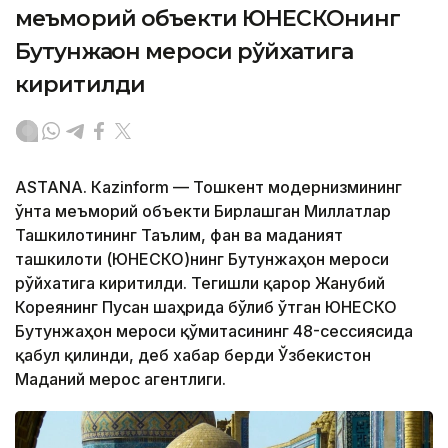
меъморий объекти ЮНEСКОнинг
Бутунжаҳон мероси рўйхатига
киритилди
ASTANА. Кazinform — Тошкент модернизмининг
ўнта меъморий объекти Бирлашган Миллатлар
Ташкилотининг Таълим, фан ва маданият
ташкилоти (ЮНEСКО)нинг Бутунжаҳон мероси
рўйхатига киритилди. Тегишли қарор Жанубий
Кореянинг Пусан ​​шаҳрида бўлиб ўтган ЮНEСКО
Бутунжаҳон мероси қўмитасининг 48-сессиясида
қабул қилинди, деб хабар берди Ўзбекистон
Маданий мерос агентлиги.