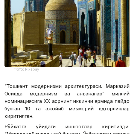
Фото: Pixabay
“Тошкент модернизми архитектураси. Марказий
Осиёда модернизм ва анъаналар” миллий
номинациясига ХХ асрнинг иккинчи ярмида пайдо
бўлган 10 та ажойиб меъморий ёдгорликлар
киритилган.
Рўйхатга қуйидаги иншоотлар киритилди:
“Марварид” турар жой биноси, Ўзбекистон тарихи