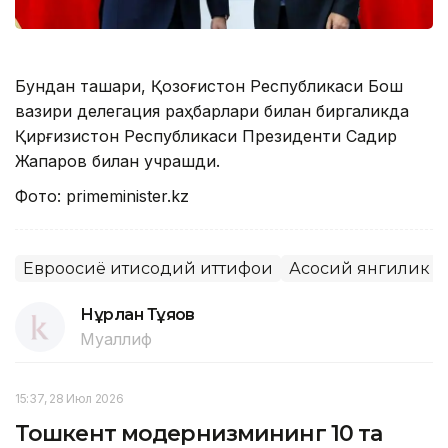
Бундан ташқари, Қозоғистон Республикаси Бош
вазири делегация раҳбарлари билан биргаликда
Қирғизистон Республикаси Президенти Садир
Жапаров билан учрашди.
Фото: primeminister.kz
Евроосиё иқтисодий иттифоқи
Асосий янгилик
Нұрлан Тұяқов
Муаллиф
15:37, 28 Июл 2026
Тошкент модернизмининг 10 та