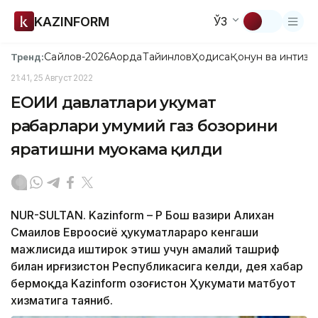
KAZINFORM
ЎЗ
Сайлов-2026
Ақорда
Тайинлов
Ҳодиса
Қонун ва интизо
Тренд:
21:41, 25 Август 2022
ЕОИИ давлатлари ҳукумат
раҳбарлари умумий газ бозорини
яратишни муҳокама қилди
NUR-SULTAN. Kazinform – ҚР Бош вазири Алихан
Смаилов Евроосиё ҳукуматлараро кенгаши
мажлисида иштирок этиш учун амалий ташриф
билан Қирғизистон Республикасига келди, дея хабар
бермоқда Kazinform Қозоғистон Ҳукумати матбуот
хизматига таяниб.