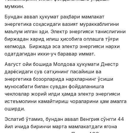
мумкин.
Бундан аввал ҳукумат раҳбари мамлакат
энергетика соҳасидаги вазият мураккаблигини
маълум қилган эди. Электр энергияси танқислигини
биржадан харид қилиш ҳисобига қоплашга тўғри
келмоқда. Биржада эса электр энергияси нархи
одатдагидан икки-уч баравар қиммат.
Август ойи бошида Молдова ҳукумати Днестр
дарёсидаги сув сатҳининг пасайиши ва
энергетика бозорларида нархларнинг ўсиши
муносабати билан сувдан фойдаланишга
чекловлар жорий қилди ҳамда электр энергияси
истеъмолини камайтириш чораларини ҳам амалга
оширди.
Эслатиб ўтамиз, бундан аввал Венгрия сўнгги 44
йил ичида биринчи марта мамлакатдаги ягона