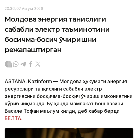
20:36, 07 Август 2026
Молдова энергия танқислиги
сабабли электр таъминотини
босқичма-босқич ўчиришни
режалаштирган
ASTANA. Kazinform — Молдова ҳукумати энергия
ресурслари танқислиги сабабли электр
энергиясини босқичма-босқич ўчириш имкониятини
кўриб чиқмоқда. Бу ҳақда мамлакат бош вазири
Василе Тофан маълум қилди, деб хабар берди
БЕЛТА
.