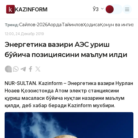
KAZINFORM
ЎЗ
Сайлов-2026
Ақорда
Тайинлов
Ҳодиса
Қонун ва интизо
Тренд:
12:00, 24 Декабр 2019
Энергетика вазири АЭС қуриш
бўйича позициясини маълум қилди
NUR-SULTAN. Kazinform – Энергетика вазири Нурлан
Ноғаев Қозоғистонда Атом электр станциясини
қуриш масаласи бўйича нуқтаи назарини маълум
қилди, деб хабар беради Kazinform мухбири.