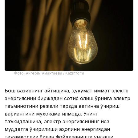
Фото: Айгерім Амантаева / Kazinform
Бош вазирнинг айтишича, ҳукумат қиммат электр
энергиясини биржадан сотиб олиш ўрнига электр
таъминотини режали тарзда вақтинча ўчириш
вариантини муҳокама қилмоқда. Унинг
таъкидлашича, электр энергиясининг қисқа
муддатга ўчирилиши аҳолини энергиядан
тежамкорлик билан фойдаланишга ундаши