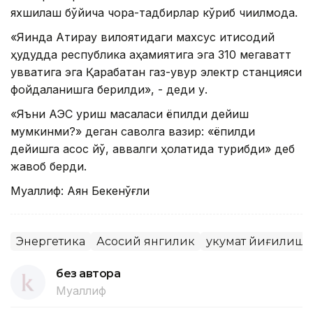
яхшилаш бўйича чора-тадбирлар кўриб чиқилмоқда.
«Яқинда Атирау вилоятидаги махсус иқтисодий
ҳудудда республика аҳамиятига эга 310 мегаватт
қувватига эга Қарабатан газ-қувур электр станцияси
фойдаланишга берилди», - деди у.
«Яъни АЭС қуриш масаласи ёпилди дейиш
мумкинми?» деган саволга вазир: «ёпилди
дейишга асос йўқ, аввалги ҳолатида турибди» деб
жавоб берди.
Муаллиф: Аян Бекенўғли
Энергетика
Асосий янгилик
Ҳукумат йиғилиш
без автора
Муаллиф