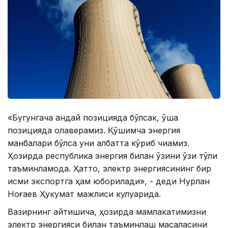
«Бугунгача қандай позицияда бўлсак, ўша
позицияда қолаверамиз. Қўшимча энергия
манбалари бўлса уни албатта кўриб чиқамиз.
Ҳозирда республика энергия билан ўзини ўзи тўлиқ
таъминламоқда. Ҳатто, электр энергиясининг бир
қисми экспортга ҳам юборилади», - деди Нурлан
Ноғаев Ҳукумат мажлиси кулуарида.
Вазирнинг айтишича, ҳозирда мамлакатимизни
электр энергияси билан таъминлаш масаласини