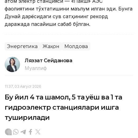
атом электр станцияси — «Пакш» АЭС
фаолиятини тўхтатишини маълум қилган эди. Бунга
Дунай дарёсидаги сув сатҳининг рекорд
даражада пасайиши сабаб бўлган.
Энергетика
Жаҳон
Молдова
Ляззат Сейданова
Муаллиф
11:37, 03 Август 2026
Бу йил 4 та шамол, 5 та қуёш ва 1 та
гидроэлектр станциялари ишга
туширилади