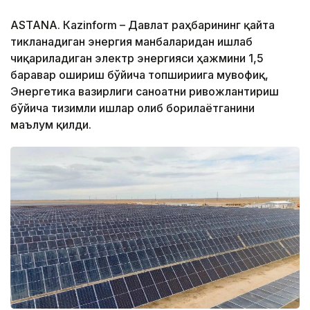
ASTANА. Кazinform – Давлат раҳбарининг қайта
тикланадиган энергия манбаларидан ишлаб
чиқариладиган электр энергияси ҳажмини 1,5
баравар ошириш бўйича топшириғига мувофиқ,
Энергетика вазирлиги саноатни ривожлантириш
бўйича тизимли ишлар олиб борилаётганини
маълум қилди.