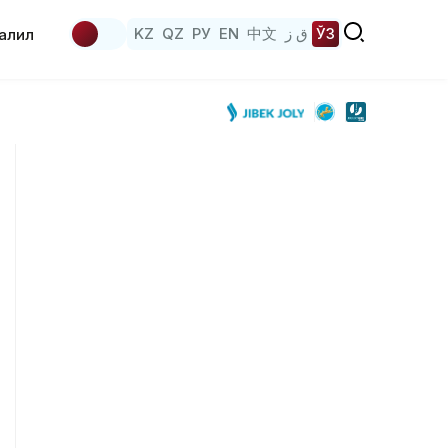
KZ
QZ
РУ
EN
中文
ق ز
ЎЗ
аҳлил