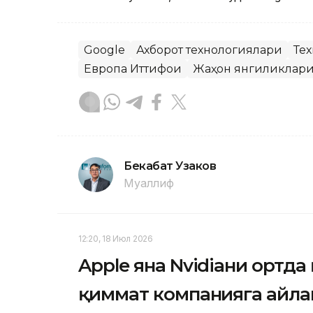
Google
Ахборот технологиялари
Те
Европа Иттифоқи
Жаҳон янгиликлар
Бекабат Узаков
Муаллиф
12:20, 18 Июл 2026
Apple яна Nvidiaни ортда
қиммат компанияга айл