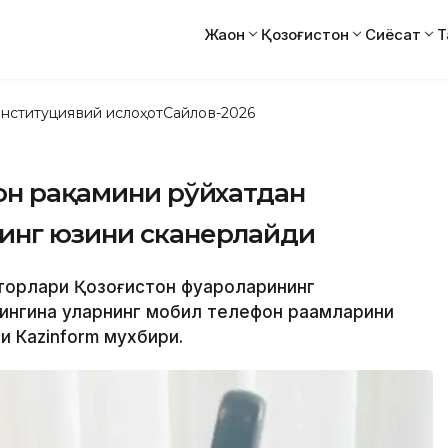
Жаҳон
Қозоғистон
Сиёсат
Т
нституциявий ислоҳот
Сайлов-2026
он рақамини рўйхатдан
инг юзини сканерлайди
аторлари Қозоғистон фуқароларининг
ингина уларнинг мобил телефон рақамларини
и Кazinform мухбири.