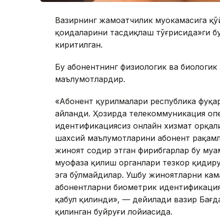
Вазирнинг жамоатчилик муҳокамасига қў
қоидаларини тасдиқлаш тўғрисида»ги б
киритилган.
Бу абонентнинг физиологик ва биологик
маълумотлардир.
«Абонент қурилмалари республика фуқар
айланди. Ҳозирда телекоммуникация оп
идентификациясиз онлайн хизмат орқал
шахсий маълумотларини абонент рақамла
жиноят содир этган фирибгарлар бу муа
муҳофаза қилиш органлари тезкор қидир
эга бўлмайдилар. Ушбу жиноятларни ка
абонентларни биометрик идентификация
қабул қилинди», — дейилади вазир Бағ
қилинган буйруғи лойиҳасида.