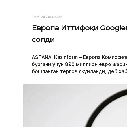
17:15, 24 Июл 2026
Европа Иттифоқи Google
солди
ASTANА. Кazinform – Европа Комиссия
бузгани учун 890 миллион евро жарим
бошланган тергов якунланди, деб ха