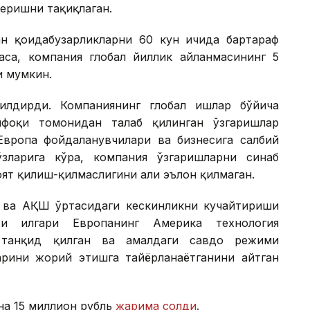
беришни тақиқлаган.
ан қоидабузарликларни 60 кун ичида бартараф
са, компания глобал йиллик айланмасининг 5
и мумкин.
илдирди. Компаниянинг глобал ишлар бўйича
фоқи томонидан талаб қилинган ўзгаришлар
вропа фойдаланувчилари ва бизнесига салбий
зларига кўра, компания ўзгаришларни синаб
т қилиш-қилмаслигини ҳали эълон қилмаган.
 ва АҚШ ўртасидаги кескинликни кучайтириши
и илгари Европанинг Америка технология
 танқид қилган ва амалдаги савдо режими
арини жорий этишга тайёрланаётганини айтган
на 15 миллион рубль
жарима солди
.