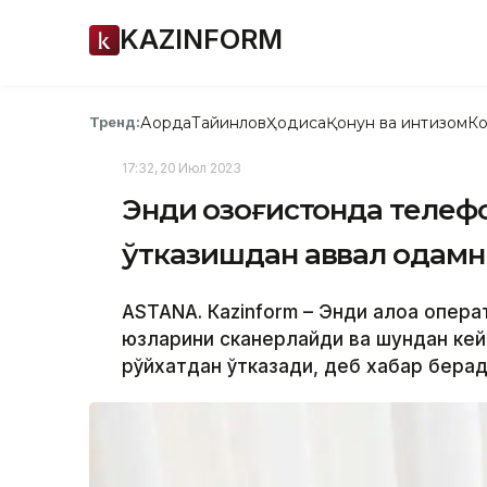
KAZINFORM
Ақорда
Тайинлов
Ҳодиса
Қонун ва интизом
Ко
Тренд:
17:32, 20 Июл 2023
Энди Қозоғистонда телеф
ўтказишдан аввал одамн
ASTANА. Каzinform – Энди алоқа опер
юзларини сканерлайди ва шундан кей
рўйхатдан ўтказади, деб хабар берад