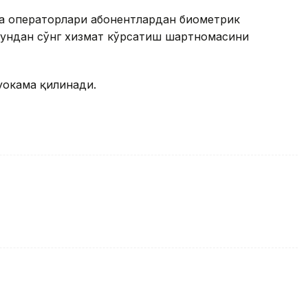
оқа операторлари абонентлардан биометрик
шундан сўнг хизмат кўрсатиш шартномасини
уҳокама қилинади.