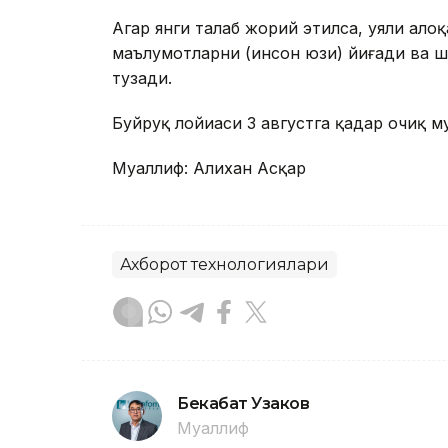
Агар янги талаб жорий этилса, уяли ал
маълумотларни (инсон юзи) йиғади ва 
тузади.
Буйруқ лойиҳаси 3 августга қадар очиқ м
Муаллиф: Алихан Асқар
Ахборот технологиялари
Бекабат Узаков
Муаллиф