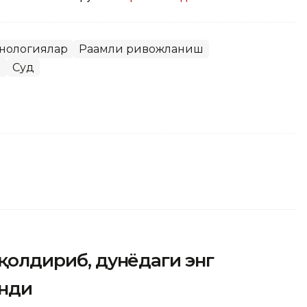
хнологиялар
Рақамли ривожланиш
и
Суд
 қолдириб, дунёдаги энг
анди