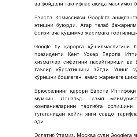
ва фойдали таклифлар ҳақида маълумот 
Европа Комиссияси Googleга аниқланг
этишни буюрди. Агар талаб бажарилма
фоизигача қўшимча жаримага тортилиш
Google бу қарорга қўшилмаслигини б
президенти Кент Уокер Европа Итти
хизматлар сифатини пасайтириши ва Е
таъсир кўрсатишини айтди. Унинг сў
кўришни бошлаган, аммо жаримага шикоя
Брюсселнинг қарори Европа Иттифоқи
мумкин. Дональд Трамп маъмурият
компанияларини тартибга солишини
тугаганидан кейин янги савдо тарифл
эди.
Эслатиб ўтамиз, Москва суди Googleга я