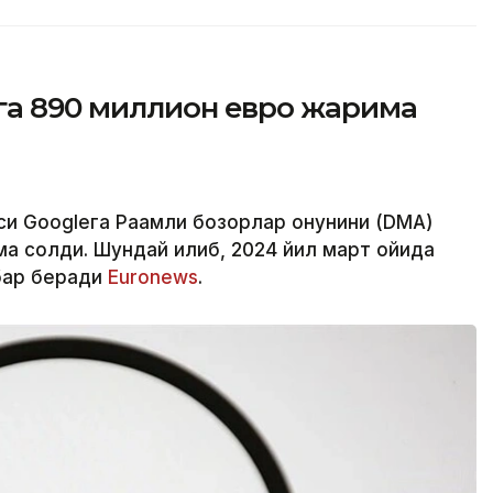
га 890 миллион евро жарима
си Googleга Рақамли бозорлар қонунини (DMA)
а солди. Шундай қилиб, 2024 йил март ойида
бар беради
Euronews
.