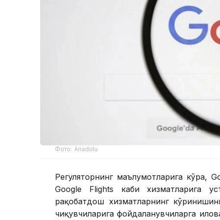
Фото: Аnadolu
Регуляторнинг маълумотларига кўра, Go
Google Flights каби хизматларига у
рақобатдош хизматларнинг кўринишини
чиқувчиларига фойдаланувчиларга илов