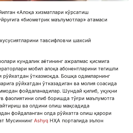
йилган «Алоқа хизматлари кўрсатиш
уйруғига «биометрик маълумотлар» атамаси
 хусусиятларини тавсифловчи шахсий
олари кундалик ҳаётининг ажралмас қисмига
ераторлари мобил алоқа абонентларини тегишли
и рўйхатдан ўтказмоқда. Бошқа одамларнинг
рига рўйхатдан ўтказадиган ва молия соҳасида
ммодан фойдаланадилар. Шундай қилиб, ҳуқуқни
ув фаолиятини олиб боришда тўғри маълумотга
майтириш ва олдини олиш мақсадида
дан фойдаланган ҳолда рўйхатга олиш қарори
дат Мусиннинг
Ashyq
НҲА порталида эълон