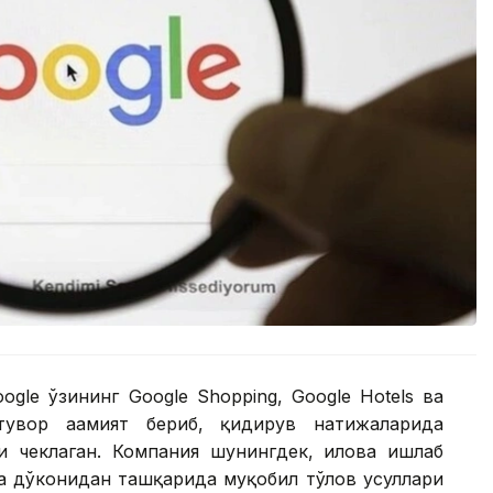
ogle ўзининг Google Shopping, Google Hotels ва
стувор аҳамият бериб, қидирув натижаларида
 чеклаган. Компания шунингдек, илова ишлаб
а дўконидан ташқарида муқобил тўлов усуллари