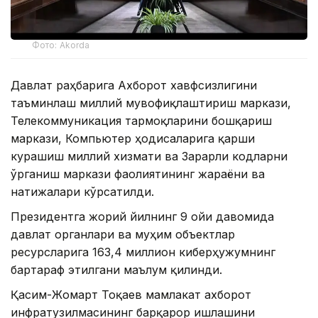
Фото: Akorda
Давлат раҳбарига Ахборот хавфсизлигини
таъминлаш миллий мувофиқлаштириш маркази,
Телекоммуникация тармоқларини бошқариш
маркази, Компьютер ҳодисаларига қарши
курашиш миллий хизмати ва Зарарли кодларни
ўрганиш маркази фаолиятининг жараёни ва
натижалари кўрсатилди.
Президентга жорий йилнинг 9 ойи давомида
давлат органлари ва муҳим объектлар
ресурсларига 163,4 миллион киберҳужумнинг
бартараф этилгани маълум қилинди.
Қасим-Жомарт Тоқаев мамлакат ахборот
инфратузилмасининг барқарор ишлашини