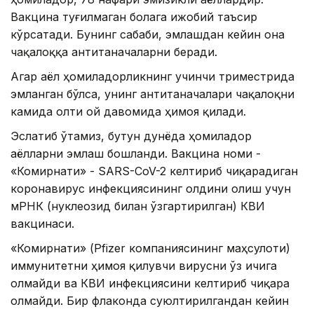
Вакцина туғилмаган болага ижобий таъсир
кўрсатади. Бунинг сабаби, эмлашдан кейин она
чақалоққа антитаначаларни беради.
Агар аёл ҳомиладорликнинг учинчи триместрида
эмланган бўлса, унинг антитаначалари чақалоқни
камида олти ой давомида ҳимоя қилади.
Эслатиб ўтамиз, бутун дунёда ҳомиладор
аёлларни эмлаш бошланди. Вакцина номи -
«Комирнати» - SARS-CoV-2 келтириб чиқарадиган
коронавирус инфекциясининг олдини олиш учун
мРНК (нуклеозид билан ўзгартирилган) КВИ
вакцинаси.
«Комирнати» (Pfizer компаниясининг маҳсулоти)
иммунитетни ҳимоя қилувчи вирусни ўз ичига
олмайди ва КВИ инфекциясини келтириб чиқара
олмайди. Бир флаконда суюлтирилгандан кейин