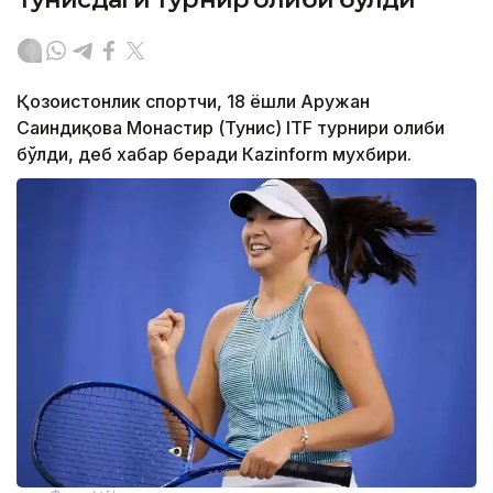
Қозоғистонлик спортчи, 18 ёшли Аружан
Сағиндиқова Монастир (Тунис) ITF турнири ғолиби
бўлди, деб хабар беради Каzinform мухбири.