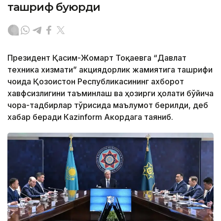
ташриф буюрди
Президент Қасим-Жомарт Тоқаевга “Давлат
техника хизмати” акциядорлик жамиятига ташрифи
чоғида Қозоғистон Республикасининг ахборот
хавфсизлигини таъминлаш ва ҳозирги ҳолати бўйича
чора-тадбирлар тўғрисида маълумот берилди, деб
хабар беради Каzinform Акордага таяниб.