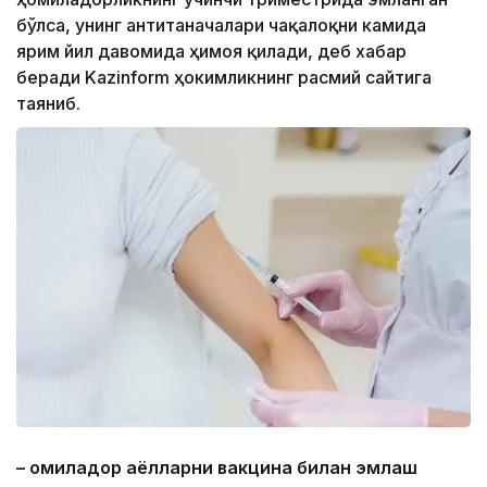
бўлса, унинг антитаначалари чақалоқни камида
ярим йил давомида ҳимоя қилади, деб хабар
беради Kazinform ҳокимликнинг расмий сайтига
таяниб.
– Ҳомиладор аёлларни вакцина билан эмлаш