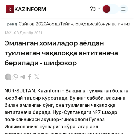
KAZINFORM
ЎЗ
Сайлов-2026
Ақорда
Тайинлов
Ҳодиса
Қонун ва интизо
Тренд:
13:21, 03 Декабр 2021
Эмланган хомиладор аёлдан
туғилмаган чақалоққа антитанача
берилади - шифокор
NUR-SULTAN. Kazinform – Вакцина туғилмаган болага
ижобий таъсир кўрсатади. Бунинг сабаби, вакцина
билан эмланган сўнг, она туғилмаган чақалоққа
антитанача беради. Нур-Султандаги №7 шаҳар
поликлиникаси акушер-гинекологи Гулназ
Ислямованинг сўзларига кўра, агар аёл
ҳомиладорликнинг учинчи триместрида эмланган