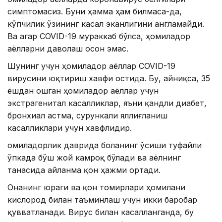
симптомасиз. Буни ҳамма ҳам билмаса-да,
кўпчилик ўзининг касал эканлигини англамайди.
Ва агар COVID-19 мураккаб бўлса, ҳомиладор
аёлларни даволаш осон эмас.
Шунинг учун ҳомиладор аёллар COVID-19
вирусини юқтириш хавфи остида. Бу, айниқса, 35
ёшдан ошган ҳомиладор аёллар учун
экстрагенитал касалликлар, яъни қандли диабет,
бронхиал астма, сурункали яллиғланиш
касалликлари учун хавфлидир.
Ҳомиладорлик даврида боланинг ўсиши туфайли
ўпкада бўш жой камроқ бўлади ва аёлнинг
танасида айланма қон ҳажми ортади.
Онанинг юраги ва қон томирлари ҳомилани
кислород билан таъминлаш учун икки баробар
қувватланади. Вирус билан касалланганда, бу