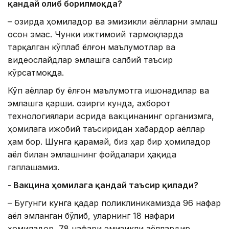
қандай олиб борилмоқда?
– Ҳозирда ҳомиладор ва эмизикли аёлларни эмлаш
осон эмас. Чунки ижтимоий тармоқларда
тарқалган кўплаб ёлғон маълумотлар ва
видеослайдлар эмлашга салбий таъсир
кўрсатмоқда.
Кўп аёллар бу ёлғон маълумотга ишонадилар ва
эмлашга қарши. Ҳозирги кунда, ахборот
технологиялари асрида вакцинанинг организмга,
ҳомилага ижобий таъсиридан хабардор аёллар
ҳам бор. Шунга қарамай, биз ҳар бир ҳомиладор
аёл билан эмлашнинг фойдалари ҳақида
гаплашамиз.
- Вакцина ҳомилага қандай таъсир қилади?
– Бугунги кунга қадар поликлиникамизда 96 нафар
аёл эмланган бўлиб, уларнинг 18 нафари
ҳомиладор, 78 нафари эмизикли аёллардир.