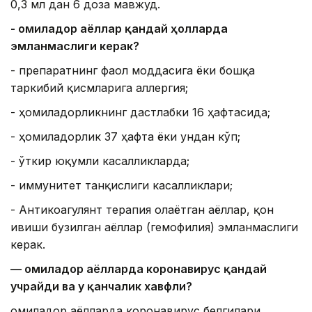
0,3 мл дан 6 доза мавжуд.
- Ҳомиладор аёллар қандай ҳолларда
эмланмаслиги керак?
- препаратнинг фаол моддасига ёки бошқа
таркибий қисмларига аллергия;
- ҳомиладорликнинг дастлабки 16 ҳафтасида;
- ҳомиладорлик 37 ҳафта ёки ундан кўп;
- ўткир юқумли касалликларда;
- иммунитет танқислиги касалликлари;
- Антикоагулянт терапия олаётган аёллар, қон
ивиши бузилган аёллар (гемофилия) эмланмаслиги
керак.
— Ҳомиладор аёлларда коронавирус қандай
учрайди ва у қанчалик хавфли?
Ҳомиладор аёлларда коронавирус белгилари