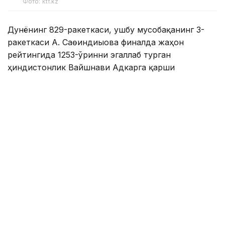
Фото: ktf.kz
Дунёнинг 829-ракеткаси, ушбу мусобақанинг 3-
ракеткаси А. Саөиндиыова финалда жаҳон
рейтингида 1253-ўринни эгаллаб турган
ҳиндистонлик Вайшнави Адкарга қарши
чемпионлик учун кураш олиб борди.
Биринчи партия кескин курашлар остида ўтди,
Аружан тай-брейкда муваффақиятли ўйнади - 7:6
(8:6).
Иккинчи сетда қозоғистонлик ёш теннисчи
рақибига ҳеч қандай имконият қолдирмади - 6:0.
Шу тариқа Аружан Сағиндиқова муҳим ғалабага
эришди.
Эслатиб ўтамиз, аввалроқ Аружан Сағиндиқова
Тунисдаги мусобақа финалига чиққани ҳақида