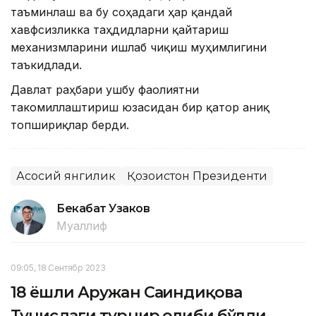
таъминлаш ва бу соҳадаги ҳар қандай
хавфсизликка таҳдидларни қайтариш
механизмларини ишлаб чиқиш муҳимлигини
таъкидлади.
Давлат раҳбари ушбу фаолиятни
такомиллаштириш юзасидан бир қатор аниқ
топшириқлар берди.
Асосий янгилик
Қозоғистон Президенти
Бекабат Узаков
Муаллиф
09:05, 18 Сентябр 2023
18 ёшли Аружан Сағиндиқова
Тунисдаги турнир ғолиби бўлди