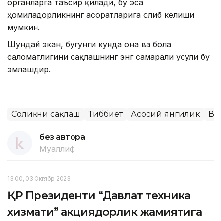
органларга таъсир қилади, бу эса
ҳомиладорликнинг асоратларига олиб келиши
мумкин.
Шундай экан, бугунги кунда она ва бола
саломатлигини сақлашнинг энг самарали усули бу
эмлашдир.
Соғлиқни сақлаш
Тиббиёт
Асосий янгилик
Ва
без автора
Муаллиф
13:00, 03 Октябр 2023
ҚР Президенти “Давлат техника
хизмати” акциядорлик жамиятига