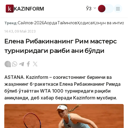
KAZINFORM
ЎЗ
Сайлов-2026
Ақорда
Тайинлов
Ҳодиса
Қонун ва интизо
Тренд:
14:43, 09 Май 2023
Елена Рибакинанинг Рим мастерс
турниридаги рақиби аниқ бўлди
ASTANA. Kazinform – Қозоғистоннинг биринчи ва
жаҳоннинг 6-ракеткаси Елена Рибакинанинг Римда
бўлиб ўтаётган WТА 1000 турниридаги рақиби
аниқланди, деб хабар беради Kazinform мухбири.