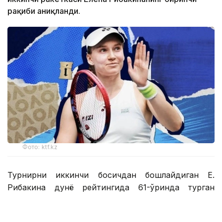
рақиби аниқланди.
Фото: ktf.kz
Турнирни иккинчи босқичдан бошлайдиган Е.
Рибакина дунё рейтингида 61-ўринда турган
австралиялик Дарья Касаткина билан учрашади.
Австралиялик спортчи биринчи босқичда қийин