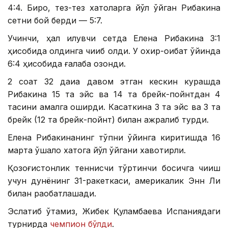
4:4. Бироқ, тез-тез хатоларга йўл қўйган Рибакина
сетни бой берди — 5:7.
Учинчи, ҳал қилувчи сетда Елена Рибакина 3:1
ҳисобида олдинга чиқиб олди. У охир-оқибат ўйинда
6:4 ҳисобида ғалаба қозонди.
2 соат 32 дақиқа давом этган кескин курашда
Рибакина 15 та эйс ва 14 та брейк-пойнтдан 4
тасини амалга оширди. Касаткина 3 та эйс ва 3 та
брейк (12 та брейк-пойнт) билан ажралиб турди.
Елена Рибакинанинг тўпни ўйинга киритишда 16
марта қўшалоқ хатога йўл қўйгани хавотирли.
Қозоғистонлик теннисчи тўртинчи босқичга чиқиш
учун дунёнинг 31-ракеткаси, америкалик Энн Ли
билан рақобатлашади.
Эслатиб ўтамиз, Жибек Қуламбаева Испаниядаги
турнирда
чемпион бўлди
.