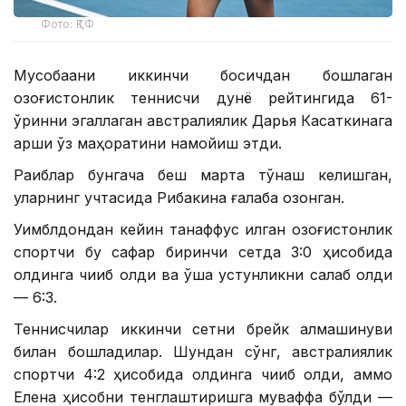
Фото: ҚТФ
Мусобақани иккинчи босқичдан бошлаган
қозоғистонлик теннисчи дунё рейтингида 61-
ўринни эгаллаган австралиялик Дарья Касаткинага
қарши ўз маҳоратини намойиш этди.
Рақиблар бунгача беш марта тўқнаш келишган,
уларнинг учтасида Рибакина ғалаба қозонган.
Уимблдондан кейин танаффус қилган қозоғистонлик
спортчи бу сафар биринчи сетда 3:0 ҳисобида
олдинга чиқиб олди ва ўша устунликни сақлаб қолди
— 6:3.
Теннисчилар иккинчи сетни брейк алмашинуви
билан бошладилар. Шундан сўнг, австралиялик
спортчи 4:2 ҳисобида олдинга чиқиб олди, аммо
Елена ҳисобни тенглаштиришга муваффақ бўлди —