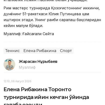
Рим мастерс турнирида Қозоғистоннинг иккинчи,
дунёнинг 51-ракеткаси Юлия Путинцева ҳам
иштирок этади. Унинг рақиби саралаш баҳсларидан
кейин малум бўлади.
Муаллиф: Ғайсағали Сейтақ
Теннис
Елена Рибакина
Спорт
Жарасқан Нұрыбаев
Муаллиф
12:10, 06 Август 2026
Елена Рибакина Торонто
турнирида қийин кечган ўйинда
ғалаба қозонди