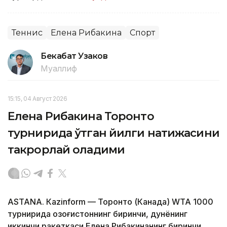
Теннис
Елена Рибакина
Спорт
Бекабат Узаков
Муаллиф
15:15, 04 Август 2026
Елена Рибакина Торонто
турнирида ўтган йилги натижасини
такрорлай оладими
ASTANА. Кazinform — Торонто (Канада) WТА 1000
турнирида Қозоғистоннинг биринчи, дунёнинг
иккинчи ракеткаси Елена Рибакинанинг биринчи