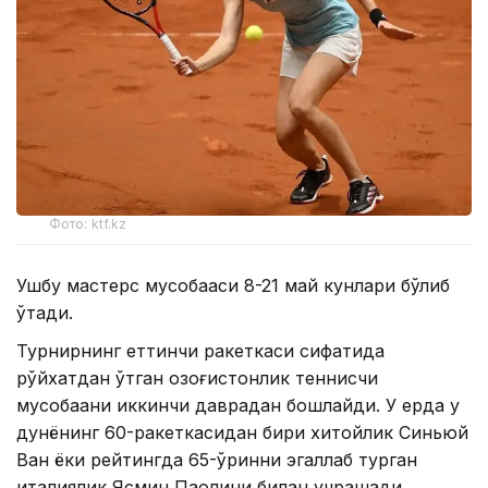
Фото: ktf.kz
Ушбу мастерс мусобақаси 8-21 май кунлари бўлиб
ўтади.
Турнирнинг еттинчи ракеткаси сифатида
рўйхатдан ўтган қозоғистонлик теннисчи
мусобақани иккинчи даврадан бошлайди. У ерда у
дунёнинг 60-ракеткасидан бири хитойлик Синьюй
Ван ёки рейтингда 65-ўринни эгаллаб турган
италиялик Ясмин Паолини билан учрашади.