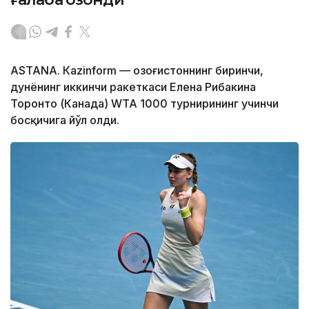
ASTANА. Кazinform — Қозоғистоннинг биринчи,
дунёнинг иккинчи ракеткаси Елена Рибакина
Торонто (Канада) WТА 1000 турнирининг учинчи
босқичига йўл олди.