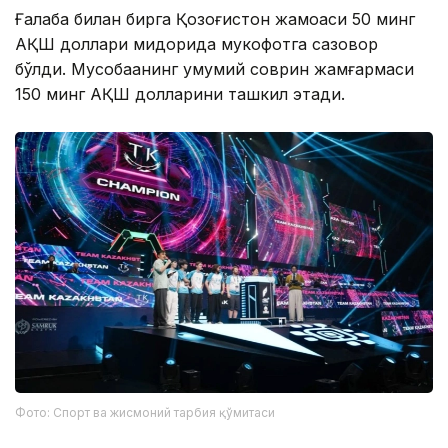
Ғалаба билан бирга Қозоғистон жамоаси 50 минг
АҚШ доллари миқдорида мукофотга сазовор
бўлди. Мусобақанинг умумий соврин жамғармаси
150 минг АҚШ долларини ташкил этади.
Фото: Спорт ва жисмоний тарбия қўмитаси