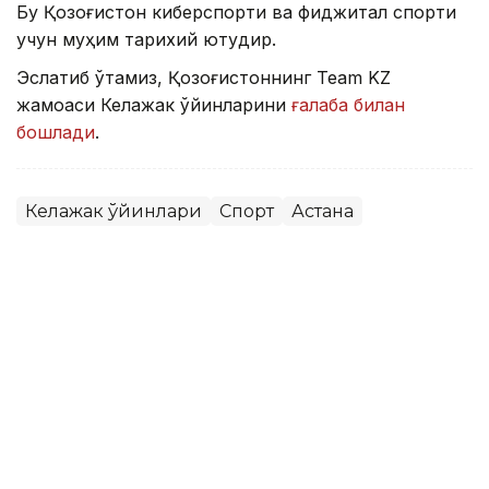
Бу Қозоғистон киберспорти ва фиджитал спорти
учун муҳим тарихий ютуқдир.
Эслатиб ўтамиз, Қозоғистоннинг Team KZ
жамоаси Келажак ўйинларини
ғалаба билан
бошлади
.
Келажак ўйинлари
Спорт
Астана
Бекабат Узаков
Муаллиф
10:00, 08 Август 2026
Қозоғистон жаҳон ОАВларида:
Каспий денгизи тубидан интернет
ўтказиш, PSG академиясини очиш