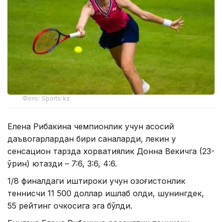
Фото: Sports.kz.
Елена Рибакина чемпионлик учун асосий
даъвогарлардан бири саналарди, лекин у
сенсацион тарзда хорватиялик Донна Векичга (23-
ўрин) ютқазди – 7:6, 3:6, 4:6.
1/8 финалдаги иштироки учун қозоғистонлик
теннисчи 11 500 доллар ишлаб олди, шунингдек,
55 рейтинг очкосига эга бўлди.