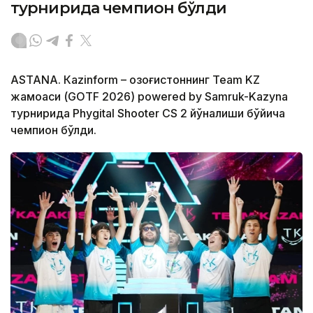
турнирида чемпион бўлди
ASTANА. Кazinform – Қозоғистоннинг Team KZ
жамоаси (GOTF 2026) powered by Samruk-Kazyna
турнирида Phygital Shooter CS 2 йўналиши бўйича
чемпион бўлди.