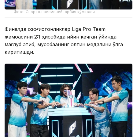
Фото: Спорт ва жисмоний тарбия қўмитаси
Финалда қозоғистонликлар Liga Pro Team
жамоасини 2:1 ҳисобида қийин кечган ўйинда
мағлуб этиб, мусобақанинг олтин медалини қўлга
киритишди.