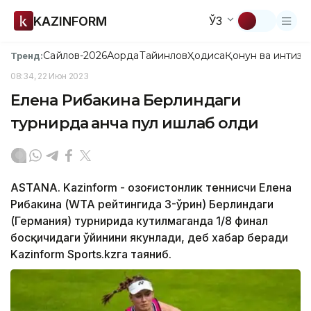
KAZINFORM
ЎЗ
Сайлов-2026
Ақорда
Тайинлов
Ҳодиса
Қонун ва интизо
Тренд:
08:34, 22 Июн 2023
Елена Рибакина Берлиндаги
турнирда қанча пул ишлаб олди
ASTANA. Kazinform - Қозоғистонлик теннисчи Елена
Рибакина (WТА рейтингида 3-ўрин) Берлиндаги
(Германия) турнирида кутилмаганда 1/8 финал
босқичидаги ўйинини якунлади, деб хабар беради
Kazinform Sports.kzга таяниб.