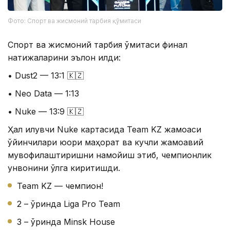
Фото: Спорт ва жисмоний тарбия қўмитаси
Спорт ва жисмоний тарбия қўмитаси финал
натижаларини эълон қилди:
• Dust2 — 13:1 🇰🇿
• Neo Data — 1:13
• Nuke — 13:9 🇰🇿
Ҳал қилувчи Nuke картасида Team KZ жамоаси
ўйинчилари юқори маҳорат ва кучли жамоавий
мувофиқлаштиришни намойиш этиб, чемпионлик
унвонини қўлга киритишди.
Team KZ — чемпион!
2 – ўринда Liga Pro Team
3 – ўринда Minsk House