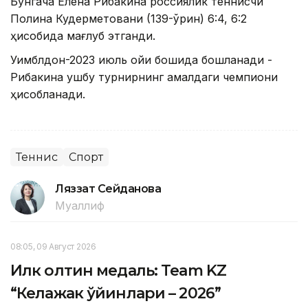
Бунгача Елена Рибакина россиялик теннисчи
Полина Кудерметовани (139-ўрин) 6:4, 6:2
ҳисобида мағлуб этганди.
Уимблдон-2023 июль ойи бошида бошланади -
Рибакина ушбу турнирнинг амалдаги чемпиони
ҳисобланади.
Теннис
Спорт
Ляззат Сейданова
Муаллиф
08:05, 09 Август 2026
Илк олтин медаль: Team KZ
“Келажак ўйинлари – 2026”