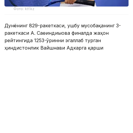
Фото: ktf.kz
Дунёнинг 829-ракеткаси, ушбу мусобақанинг 3-
ракеткаси А. Саөиндиыова финалда жаҳон
рейтингида 1253-ўринни эгаллаб турган
ҳиндистонлик Вайшнави Адкарга қарши
чемпионлик учун кураш олиб борди.
Биринчи партия кескин курашлар остида ўтди,
Аружан тай-брейкда муваффақиятли ўйнади - 7:6
(8:6).
Иккинчи сетда қозоғистонлик ёш теннисчи
рақибига ҳеч қандай имконият қолдирмади - 6:0.
Шу тариқа Аружан Сағиндиқова муҳим ғалабага
эришди.
Эслатиб ўтамиз, аввалроқ Аружан Сағиндиқова