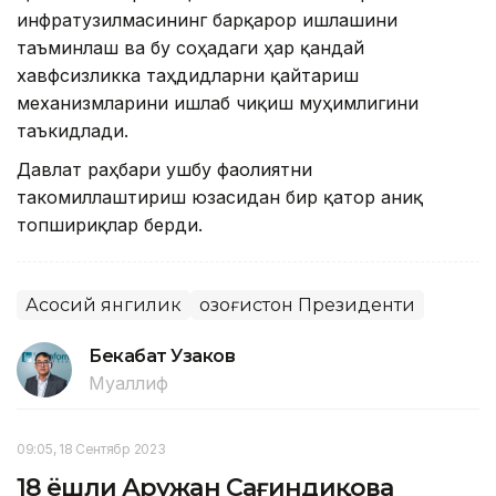
инфратузилмасининг барқарор ишлашини
таъминлаш ва бу соҳадаги ҳар қандай
хавфсизликка таҳдидларни қайтариш
механизмларини ишлаб чиқиш муҳимлигини
таъкидлади.
Давлат раҳбари ушбу фаолиятни
такомиллаштириш юзасидан бир қатор аниқ
топшириқлар берди.
Асосий янгилик
Қозоғистон Президенти
Бекабат Узаков
Муаллиф
09:05, 18 Сентябр 2023
18 ёшли Аружан Сағиндиқова