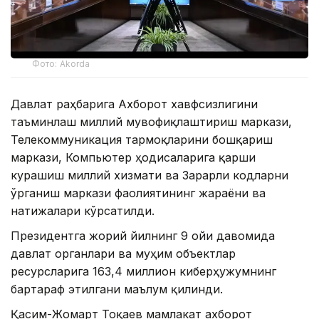
Фото: Akorda
Давлат раҳбарига Ахборот хавфсизлигини
таъминлаш миллий мувофиқлаштириш маркази,
Телекоммуникация тармоқларини бошқариш
маркази, Компьютер ҳодисаларига қарши
курашиш миллий хизмати ва Зарарли кодларни
ўрганиш маркази фаолиятининг жараёни ва
натижалари кўрсатилди.
Президентга жорий йилнинг 9 ойи давомида
давлат органлари ва муҳим объектлар
ресурсларига 163,4 миллион киберҳужумнинг
бартараф этилгани маълум қилинди.
Қасим-Жомарт Тоқаев мамлакат ахборот