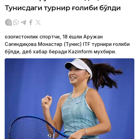
Тунисдаги турнир ғолиби бўлди
Қозоғистонлик спортчи, 18 ёшли Аружан
Сағиндиқова Монастир (Тунис) ITF турнири ғолиби
бўлди, деб хабар беради Каzinform мухбири.