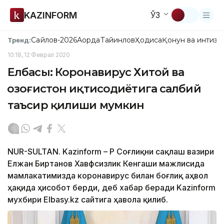
KAZINFORM
ЎЗ
Сайлов-2026
Ақорда
Тайинлов
Ҳодиса
Қонун ва интизо
Тренд:
10:18, 12 Феврал 2020
Елбасы: Коронавирус Хитой ва
Қозоғистон иқтисодиётига салбий
таъсир қилиши мумкин
NUR-SULTAN. Kazinform – ҚР Соғлиқни сақлаш вазири
Елжан Биртанов Хавфсизлик Кенгаши мажлисида
мамлакатимизда коронавирус билан боғлиқ аҳвол
ҳақида ҳисобот берди, деб хабар беради Kazinform
мухбири Еlbasy.kz сайтига ҳавола қилиб.