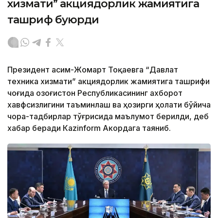
хизмати” акциядорлик жамиятига
ташриф буюрди
Президент Қасим-Жомарт Тоқаевга “Давлат
техника хизмати” акциядорлик жамиятига ташрифи
чоғида Қозоғистон Республикасининг ахборот
хавфсизлигини таъминлаш ва ҳозирги ҳолати бўйича
чора-тадбирлар тўғрисида маълумот берилди, деб
хабар беради Каzinform Акордага таяниб.