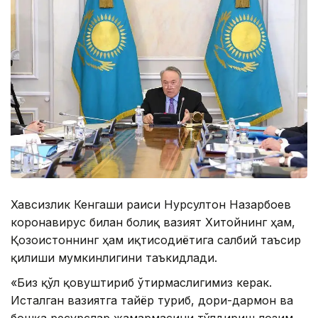
Хавсизлик Кенгаши раиси Нурсултон Назарбоев
коронавирус билан боғлиқ вазият Хитойнинг ҳам,
Қозоғистоннинг ҳам иқтисодиётига салбий таъсир
қилиши мумкинлигини таъкидлади.
«Биз қўл қовуштириб ўтирмаслигимиз керак.
Исталган вазиятга тайёр туриб, дори-дармон ва