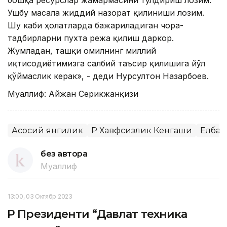
бошқа ресурслар жамғармасини тўлдириш лозим.
Ушбу масала жиддий назорат қилиниши лозим.
Шу каби ҳолатларда бажариладиган чора-
тадбирларни пухта режа қилиш даркор.
Жумладан, ташқи омилнинг миллий
иқтисодиётимизга салбий таъсир қилишига йўл
қўймаслик керак», - деди Нурсултон Назарбоев.
Муаллиф: Айжан Серикжанқизи
Асосий янгилик
ҚР Хавфсизлик Кенгаши
Елбас
без автора
Муаллиф
13:00, 03 Октябр 2023
ҚР Президенти “Давлат техника