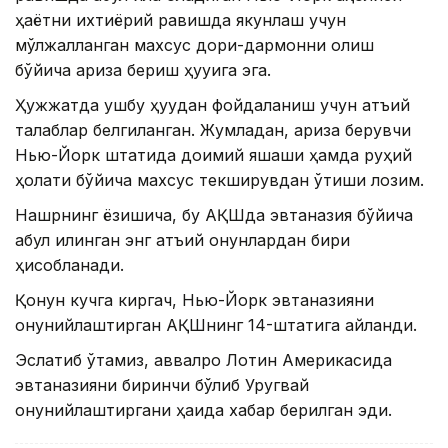
ҳаётни ихтиёрий равишда якунлаш учун
мўлжалланган махсус дори-дармонни олиш
бўйича ариза бериш ҳуқуқига эга.
Ҳужжатда ушбу ҳуқуқдан фойдаланиш учун қатъий
талаблар белгиланган. Жумладан, ариза берувчи
Нью-Йорк штатида доимий яшаши ҳамда руҳий
ҳолати бўйича махсус текширувдан ўтиши лозим.
Нашрнинг ёзишича, бу АҚШда эвтаназия бўйича
қабул қилинган энг қатъий қонунлардан бири
ҳисобланади.
Қонун кучга киргач, Нью-Йорк эвтаназияни
қонунийлаштирган АҚШнинг 14-штатига айланди.
Эслатиб ўтамиз, аввалроқ Лотин Америкасида
эвтаназияни биринчи бўлиб Уругвай
қонунийлаштиргани ҳақида хабар берилган эди.