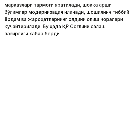
марказлари тармоғи яратилади, шокка қарши
бўлимлар модернизация қилинади, шошилинч тиббий
ёрдам ва жароҳатларнинг олдини олиш чоралари
кучайтирилади. Бу ҳақда ҚР Соғлиқни сақлаш
вазирлиги хабар берди.
Фото: Марказий коммуникациялар хизмати
Бугунги кунда ихтисослашган ёрдам 1500 дан