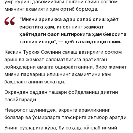
умр кўриш давомийлиги ошгани сайин соғлом
миянинг аҳамияти ҳам ортиб бормоқда.
“Мияни қариликка қадар сақлаб қолиш ҳаёт
сифатига ҳам, инсоннинг жамоат
ҳаётидаги фаол иштирокига ҳам бевосита
таъсир қилади”, — деб таъкидлади олим.
Кескин Туркия Соғлиқни сақлаш вазирлиги соғлом
қариш ва жамоат саломатлигига қаратилган
лойиҳаларни амалга ошираётганини, бироқ жамият
мияни парвариш қилишнинг аҳамиятини кам
баҳолаётганини эслатди.
Экрандан ҳаддан ташқари фойдаланиш диққатни
пасайтиради
Невролог шунингдек, экранга қарамликнинг
болалар ва ўсмирларга таъсирига эътибор қаратди.
Унинг сўзларига кўра, бу соҳада кўплаб илмий