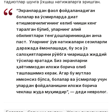
тадқиқотлар шунга ўхшаш натижаларга эришган.
“Экранлардан фаол фойдаланадиган
болалар ва ўсмирларда диққат
етишмовчилигининг келиб чиқиши кенг
тарқалган бўлиб, уларнинг ақлий
қобилиятлари тенгдошлариникидан анча
паст. Уларнинг ўқув натижалари сезиларли
даражада ёмонлашади, бу эса ўз
салоҳиятларини рўёбга чиқаришда жиддий
тўсиқлар яратади. Биз экранларни
ҳаётимиздан иложи борича олиб
ташлашимиз керак. Агар бу мутлақо
имконсиз бўлса, болалар ва ўсмирлар учун
улардан фойдаланишни иложи борича
чеклаш жуда муҳимдир”, — деди невролог.