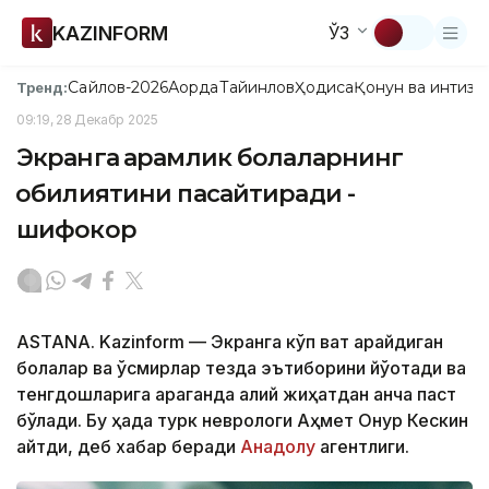
KAZINFORM
ЎЗ
Сайлов-2026
Ақорда
Тайинлов
Ҳодиса
Қонун ва интизо
Тренд:
09:19, 28 Декабр 2025
Экранга қарамлик болаларнинг
қобилиятини пасайтиради -
шифокор
ASTANA. Kazinform — Экранга кўп вақт қарайдиган
болалар ва ўсмирлар тезда эътиборини йўқотади ва
тенгдошларига қараганда ақлий жиҳатдан анча паст
бўлади. Бу ҳақда турк неврологи Аҳмет Онур Кескин
айтди, деб хабар беради
Анадолу
агентлиги.