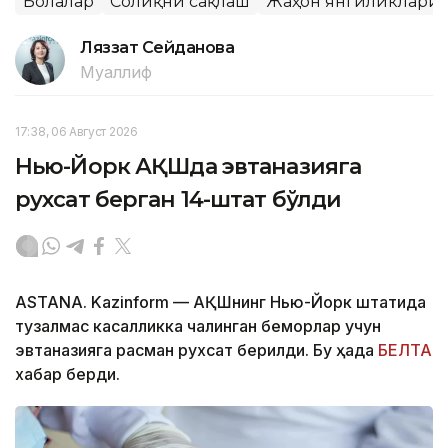
Болалар
Соғлиқни сақлаш
Жаҳон янгиликлари
Ляззат Сейданова
Муаллиф
17:38, 06 Август 2026
Нью-Йорк АҚШда эвтаназияга
рухсат берган 14-штат бўлди
ASTANA. Kazinform — АҚШнинг Нью-Йорк штатида
тузалмас касалликка чалинган беморлар учун
эвтаназияга расман рухсат берилди. Бу ҳақда
БЕЛТА
хабар берди.