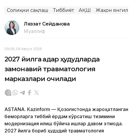
Соғлиқни сақлаш
Тиббиёт
АҚШ
Жаҳон янгили
Ляззат Сейданова
Муаллиф
09:08, 06 Август 2026
2027 йилга қадар ҳудудларда
замонавий травматология
марказлари очилади
ASTANА. Кazinform — Қозоғистонда жароҳатланган
беморларга тиббий ёрдам кўрсатиш тизимини
модернизация қилиш бўйича ишлар давом этмоқда.
2027 йилга бориб ҳудудий травматология