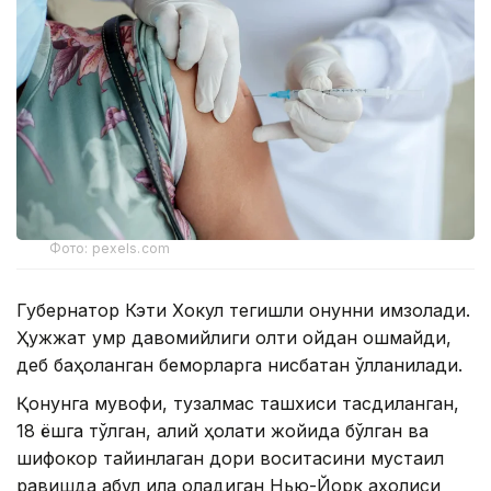
Фото: pexels.com
Губернатор Кэти Хокул тегишли қонунни имзолади.
Ҳужжат умр давомийлиги олти ойдан ошмайди,
деб баҳоланган беморларга нисбатан қўлланилади.
Қонунга мувофиқ, тузалмас ташхиси тасдиқланган,
18 ёшга тўлган, ақлий ҳолати жойида бўлган ва
шифокор тайинлаган дори воситасини мустақил
равишда қабул қила оладиган Нью-Йорк аҳолиси