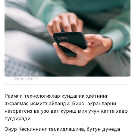
Фото: pexels
Рақамли технологиялар кундалик ҳаётнинг
ажралмас қисмига айланди. Бироқ, экранларни
назоратсиз ва узоқ вақт кўриш мия учун катта хавф
туғдиради.
Онур Кескиннинг таъкидлашича, бутун дунёда