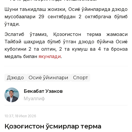
Шуни таъкидлаш жоизки, Осиё ўйинларида дзюдо
мусобақалари 29 сентябрдан 2 октябргача бўлиб
ўтади.
Эслатиб ўтамиз, Қозоғистон терма жамоаси
Тайбэй шаҳрида бўлиб ўтган дзюдо бўйича Осиё
кубогини 2 та олтин, 2 та кумуш ва 4 та бронза
медаль билан
якунлади
.
Дзюдо
Осиё ўйинлари
Спорт
Бекабат Узаков
Муаллиф
10:37, 18 Июл 2026
Қозоғистон ўсмирлар терма