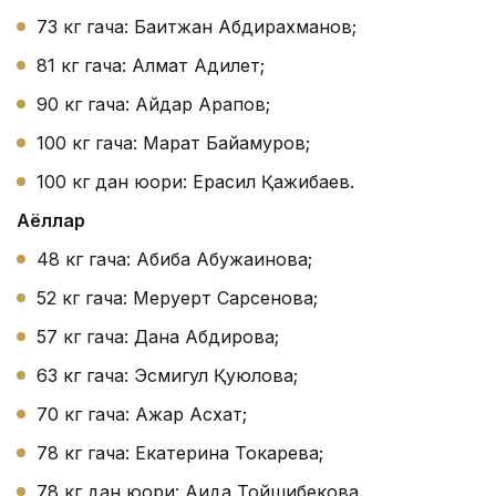
73 кг гача: Бақитжан Абдирахманов;
81 кг гача: Алмат Адилет;
90 кг гача: Айдар Арапов;
100 кг гача: Марат Байқамуров;
100 кг дан юқори: Ерасил Қажибаев.
Аёллар
48 кг гача: Абиба Абужақинова;
52 кг гача: Меруерт Сарсенова;
57 кг гача: Дана Абдирова;
63 кг гача: Эсмигул Қуюлова;
70 кг гача: Ажар Асхат;
78 кг гача: Екатерина Токарева;
78 кг дан юқори: Аида Тойшибекова.