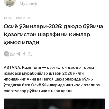
Муаллиф
10:36, 31 Июл 2026
Осиё ўйинлари-2026: дзюдо бўйича
Қозоғистон шарафини кимлар
ҳимоя қилади
ASTANА. Кazinform — Қозоғистон дзюдо терма
жамоаси мураббийлар штаби 2026 йилги
Япониянинг Аичи ва Нагоя шаҳарларида бўлиб
ўтадиган йзги Осиё ўйинларида иштирок этадиган
спортчилар рўйхатини эълон қилди.