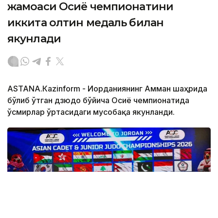
жамоаси Осиё чемпионатини
иккита олтин медаль билан
якунлади
АSTANА.Кazinform - Иорданиянинг Амман шаҳрида
бўлиб ўтган дзюдо бўйича Осиё чемпионатида
ўсмирлар ўртасидаги мусобақа якунланди.