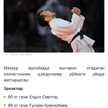
Фото: ҚР МОҚ
Мазкур мусобақада иштирок этадиган
қозоғистонлик дзюдочилар рўйхати қуйида
келтирилган.
Эркаклар
60 кг гача: Елдос Сметов;
66 кг гача: Ғусман Қирғизбаев;