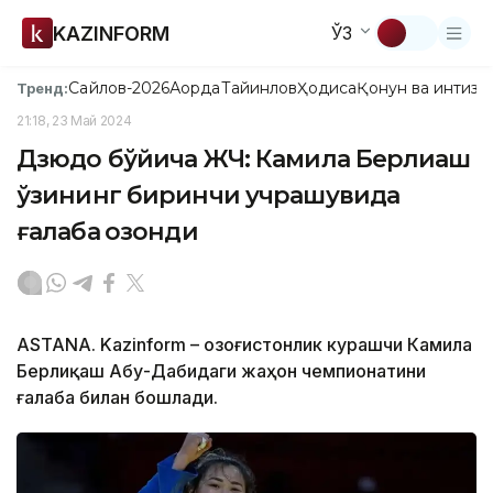
KAZINFORM
ЎЗ
Сайлов-2026
Ақорда
Тайинлов
Ҳодиса
Қонун ва интизо
Тренд:
21:18, 23 Май 2024
Дзюдо бўйича ЖЧ: Камила Берлиқаш
ўзининг биринчи учрашувида
ғалаба қозонди
ASTANA. Kazinform – Қозоғистонлик курашчи Камила
Берлиқаш Абу-Дабидаги жаҳон чемпионатини
ғалаба билан бошлади.