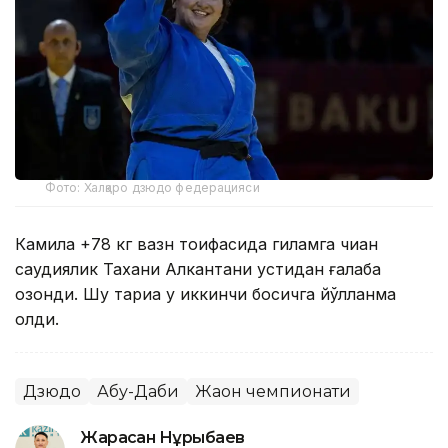
Фото: Халқаро дзюдо федерацияси
Камила +78 кг вазн тоифасида гиламга чиққан
саудиялик Тахани Алкантани устидан ғалаба
қозонди. Шу тариқа у иккинчи босқичга йўлланма
олди.
Дзюдо
Абу-Даби
Жаҳон чемпионати
Жарасқан Нұрыбаев