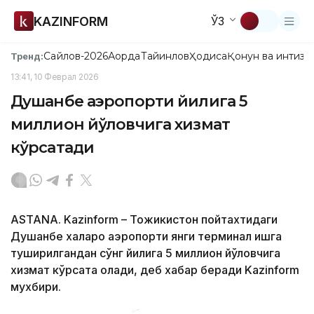
KAZINFORM
ЎЗ
Сайлов-2026
Ақорда
Тайинлов
Ҳодиса
Қонун ва интизо
Тренд:
13:41, 10 Феврал 2026
Душанбе аэропорти йилига 5
миллион йўловчига хизмат
кўрсатади
ASTANA. Kazinform – Тожикистон пойтахтидаги
Душанбе халқаро аэропорти янги терминал ишга
туширилгандан сўнг йилига 5 миллион йўловчига
хизмат кўрсата олади, деб хабар беради Kazinform
мухбири.