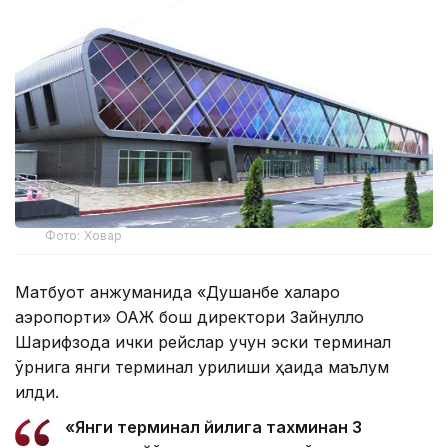
Фото: Ховар
Матбуот анжуманида «Душанбе халқаро
аэропорти» ОАЖ бош директори Зайнулло
Шарифзода ички рейслар учун эски терминал
ўрнига янги терминал қурилиши ҳақида маълум
қилди.
«Янги терминал йилига тахминан 3