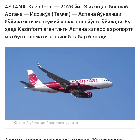
ASTANA. Kazinform — 2026 йил 3 июлдан бошлаб
Астана — Иссиқкўл (Тамчи) — Астана йўналиши
бўйича янги мавсумий авиақатнов йўлга қўйилади. Бу
ҳақда Kazinform агентлиги Астана халқаро аэропорти
матбуот хизматига таяниб хабар беради.
Фото: FlyArystan баспасөз қызметі