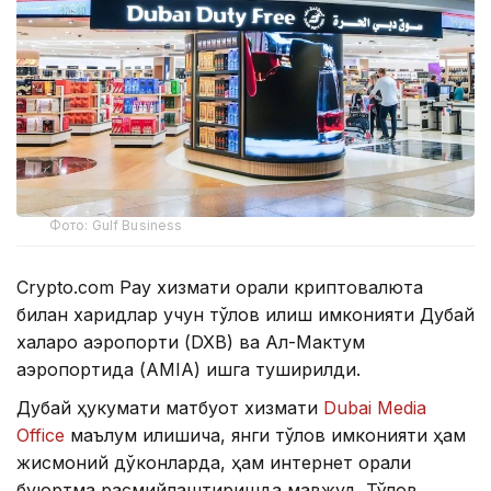
Фото: Gulf Business
Crypto.com Pay хизмати орқали криптовалюта
билан харидлар учун тўлов қилиш имконияти Дубай
халқаро аэропорти (DXB) ва Ал-Мактум
аэропортида (AMIA) ишга туширилди.
Дубай ҳукумати матбуот хизмати
Dubai Media
Office
маълум қилишича, янги тўлов имконияти ҳам
жисмоний дўконларда, ҳам интернет орқали
буюртма расмийлаштиришда мавжуд. Тўлов