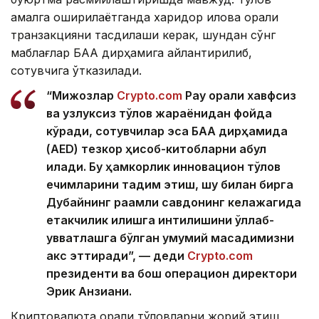
амалга оширилаётганда харидор илова орқали
транзакцияни тасдиқлаши керак, шундан сўнг
маблағлар БАА дирҳамига айлантирилиб,
сотувчига ўтказилади.
“Мижозлар
Crypto.com
Pay орқали хавфсиз
ва узлуксиз тўлов жараёнидан фойда
кўради, сотувчилар эса БАА дирҳамида
(AED) тезкор ҳисоб-китобларни қабул
қилади. Бу ҳамкорлик инновацион тўлов
ечимларини тақдим этиш, шу билан бирга
Дубайнинг рақамли савдонинг келажагида
етакчилик қилишга
интилишини қўллаб-
қувватлашга бўлган умумий мақсадимизни
акс эттиради”, — деди
Crypto.com
президенти ва бош операцион директори
Эрик Анзиани.
Криптовалюта орқали тўловларни жорий этиш