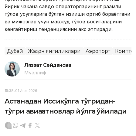
йирик чакана савдо операторларининг рақамли
тўлов усулларига бўлган қизиқиши ортиб бораётгани
ва мижозлар учун мавжуд тўлов воситаларини
кенгайтириш тенденциясини акс эттиради.
Дубай
Жаҳон янгиликлари
Аэропорт
Крипто
Ляззат Сейданова
Муаллиф
15:38, 01 Июл 2026
Астанадан Иссиқкўлга тўғридан-
тўғри авиақатновлар йўлга қўйилади