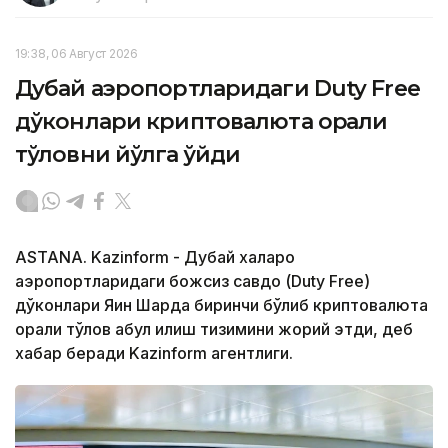
19:38, 06 Август 2026
Дубай аэропортларидаги Duty Free
дўконлари криптовалюта орқали
тўловни йўлга қўйди
ASTANA. Kazinform - Дубай халқаро
аэропортларидаги божсиз савдо (Duty Free)
дўконлари Яқин Шарқда биринчи бўлиб криптовалюта
орқали тўлов қабул қилиш тизимини жорий этди, деб
хабар беради Kazinform агентлиги.