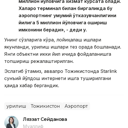
миллион йўловчига хизмат кўрсата олади.
Халқаро терминал билан биргаликда бу
аэропортнинг умумий ўтказувчанлигини
йилига 5 миллион йўловчига ошириш
имконини беради», - деди у.
Унинг сўзларига кўра, лойиҳалаш ишлари
якунланди, қурилиш ишлари тез орада бошланади.
Янги объектни икки йил ичида фойдаланишга
топшириш режалаштирилган.
Эслатиб ўтамиз, аввалроқ Тожикистонда Starlink
сунъий йўлдош интернети ишга туширилгани
ҳақида хабар бергандик.
Қурилиш
Тожикистон
Аэропорт
Ляззат Сейданова
Муаллиф