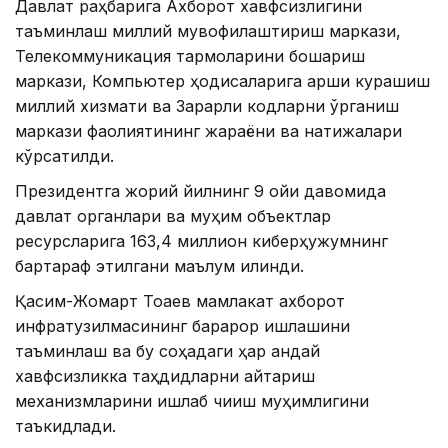
Давлат раҳбарига Ахборот хавфсизлигини
таъминлаш миллий мувофиқлаштириш маркази,
Телекоммуникация тармоқларини бошқариш
маркази, Компьютер ҳодисаларига қарши курашиш
миллий хизмати ва Зарарли кодларни ўрганиш
маркази фаолиятининг жараёни ва натижалари
кўрсатилди.
Президентга жорий йилнинг 9 ойи давомида
давлат органлари ва муҳим объектлар
ресурсларига 163,4 миллион киберҳужумнинг
бартараф этилгани маълум қилинди.
Қасим-Жомарт Тоқаев мамлакат ахборот
инфратузилмасининг барқарор ишлашини
таъминлаш ва бу соҳадаги ҳар қандай
хавфсизликка таҳдидларни қайтариш
механизмларини ишлаб чиқиш муҳимлигини
таъкидлади.