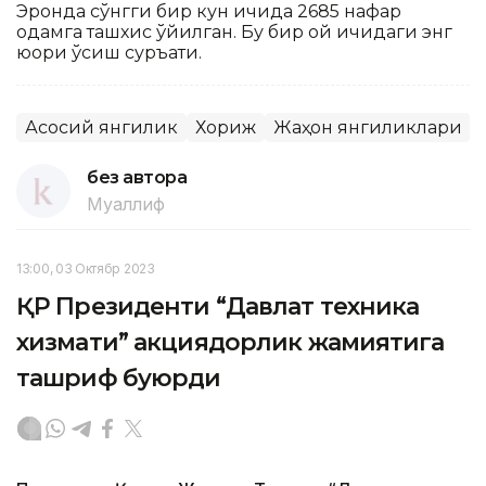
Эронда сўнгги бир кун ичида 2685 нафар
одамга ташхис қўйилган. Бу бир ой ичидаги энг
юқори ўсиш суръати.
Асосий янгилик
Хориж
Жаҳон янгиликлари
без автора
Муаллиф
13:00, 03 Октябр 2023
ҚР Президенти “Давлат техника
хизмати” акциядорлик жамиятига
ташриф буюрди