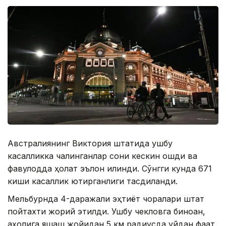
Австралиянинг Виктория штатида ушбу
касалликка чалинганлар сони кескин ошди ва
фавқулодда ҳолат эълон қилинди. Сўнгги кунда 671
киши касаллик юқтирганлиги тасдиқланди.
Мельбурнда 4-даражали эҳтиёт чоралари штат
пойтахти жорий этилди. Ушбу чекловга биноан,
аҳолига яшаш жойидан 5 км радиусда уйдан фақат