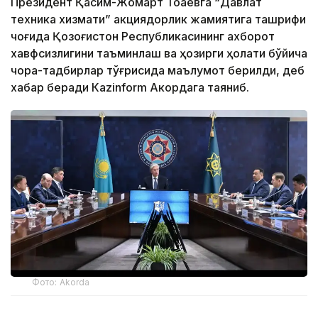
Президент Қасим-Жомарт Тоқаевга “Давлат
техника хизмати” акциядорлик жамиятига ташрифи
чоғида Қозоғистон Республикасининг ахборот
хавфсизлигини таъминлаш ва ҳозирги ҳолати бўйича
чора-тадбирлар тўғрисида маълумот берилди, деб
хабар беради Каzinform Акордага таяниб.
Фото: Akorda