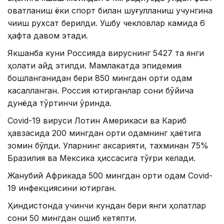
овқатланиш ёки спорт билан шуғулланиш учунгина
чиқиш рухсат берилди. Ушбу чекловлар камида 6
ҳафта давом этади.
Якшанба куни Россияда вируснинг 5427 та янги
ҳолати қайд этилди. Мамлакатда эпидемия
бошланганидан бери 850 мингдан ортиқ одам
касалланган. Россия юқтирганлар сони бўйича
дунёда тўртинчи ўринда.
Covid-19 вируси Лотин Америкаси ва Кариб
ҳавзасида 200 мингдан ортиқ одамнинг ҳаётига
зомин бўлди. Уларнинг аксарияти, тахминан 75%
Бразилия ва Мексика ҳиссасига тўғри келади.
Жанубий Африкада 500 мингдан ортиқ одам Covid-
19 инфекциясини юқтирган.
Ҳиндистонда учинчи кундан бери янги ҳолатлар
сони 50 мингдан ошиб кетяпти.