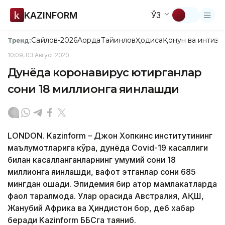
KAZINFORM
ЎЗ
Сайлов-2026
Ақорда
Тайинлов
Ҳодиса
Қонун ва интизо
Тренд:
10:09, 03 Август 2020
Дунёда коронавирус юқтирганлар
сони 18 миллионга яқинлашди
LONDON. Kazinform – Джон Хопкинс институтининг
маълумотларига кўра, дунёда Covid-19 касаллиги
билан касалланганларнинг умумий сони 18
миллионга яқинлашди, вафот этганлар сони 685
мингдан ошади. Эпидемия бир қатор мамлакатларда
фаол тарқалмоқда. Улар орасида Австралия, АҚШ,
Жанубий Африка ва Ҳиндистон бор, деб хабар
беради Kazinform ББCга таяниб.