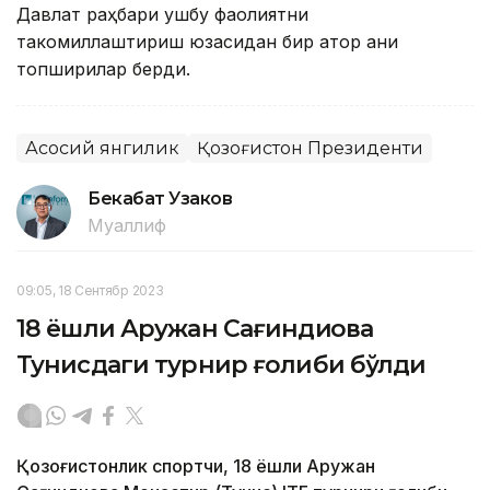
Давлат раҳбари ушбу фаолиятни
такомиллаштириш юзасидан бир қатор аниқ
топшириқлар берди.
Асосий янгилик
Қозоғистон Президенти
Бекабат Узаков
Муаллиф
09:05, 18 Сентябр 2023
18 ёшли Аружан Сағиндиқова
Тунисдаги турнир ғолиби бўлди
Қозоғистонлик спортчи, 18 ёшли Аружан