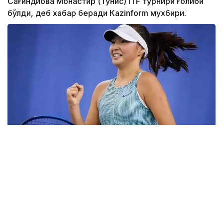
Сағиндиқова Монастир (Тунис) ITF турнири ғолиби
бўлди, деб хабар беради Каzinform мухбири.
Фото: ktf.kz
Дунёнинг 829-ракеткаси, ушбу мусобақанинг 3-
ракеткаси А. Саөиндиыова финалда жаҳон
рейтингида 1253-ўринни эгаллаб турган