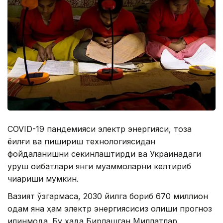
COVID-19 пандемияси электр энергияси, тоза
ёқилғи ва пишириш технологиясидан
фойдаланишни секинлаштирди ва Украинадаги
уруш оқибатлари янги муаммоларни келтириб
чиқариши мумкин.
Вазият ўзгармаса, 2030 йилга бориб 670 миллион
одам яна ҳам электр энергиясисиз қолиши прогноз
қилинмоқда. Бу ҳақда Бирлашган Миллатлар