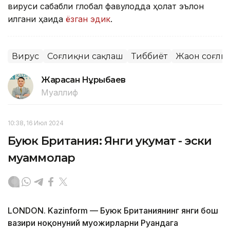
вируси сабабли глобал фавқулодда ҳолат эълон
қилгани ҳақида
ёзган эдик
.
Вирус
Соғлиқни сақлаш
Тиббиёт
Жаҳон соғли
Жарасқан Нұрыбаев
Муаллиф
10:38, 16 Июл 2024
Буюк Британия: Янги ҳукумат - эски
муаммолар
LONDON. Kazinform — Буюк Британиянинг янги бош
вазири ноқонуний муҳожирларни Руандага