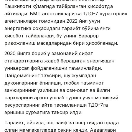
Ташкилоти кўмагида тайёрланган ҳисоботда
айтилади. БМТ агентликлари ва ТДО-7 кураторлик
агентликлари томонидан 2022 йил учун
энергетика соҳасидаги тараққиёт бўйича янги
ҳисобот тайёрланди, бу унинг Барқарор
ривожланиш мақсадларидан бири ҳисобланади.
2030 йилга бориб у замонавий сифат
стандартларига жавоб берадиган энергиядан
универсал фойдаланишни таъминлайди.
Пандемиянинг таъсири, шу жумладан
дўконларнинг ёпилиши, глобал таъминот
занжирининг узилиши ва озиқ-овқат ва ёқилғи
нархларини арзон ушлаб туриш учун молиявий
ресурсларнинг қайта тақсимланиши ТДО-7га
эришиш суръатига таъсир қилди.
Тараққиёт, айниқса, энг заиф ва энергиядан орқада
қолган мамлакатларда секин кечди. Авваллари