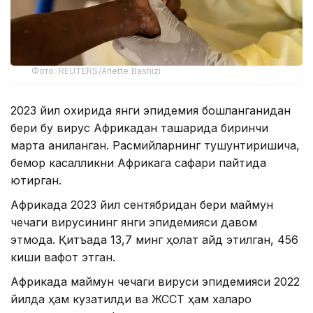
Фото: REUTERS/Arlette Bashizi
2023 йил охирида янги эпидемия бошланганидан
бери бу вирус Африкадан ташқарида биринчи
марта аниқланган. Расмийларнинг тушунтиришича,
бемор касалликни Африкага сафари пайтида
юқтирган.
Африкада 2023 йил сентябридан бери маймун
чечаги вирусининг янги эпидемияси давом
этмоқда. Қитъада 13,7 минг ҳолат қайд этилган, 456
киши вафот этган.
Африкада маймун чечаги вируси эпидемияси 2022
йилда ҳам кузатилди ва ЖССТ ҳам халқаро