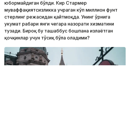
юбормайдиган бўлди. Кир Стармер
муваффақиятсизликка учраган кўп миллион фунт
стерлинг режасидан қайтмоқда. Унинг ўрнига
ҳукумат раҳбари янги чегара назорати хизматини
тузади. Бироқ бу ташаббус бошпана излаётган
қочқинлар учун тўсиқ бўла оладими?
Фото: Pexels