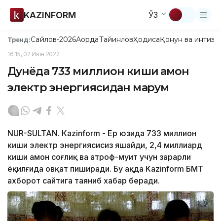
KAZINFORM
ЎЗ
Сайлов-2026
Ақорда
Тайинлов
Ҳодиса
Қонун ва интизо
Тренд:
16:15, 02 Июн 2022
Дунёда 733 миллион киши ҳамон
электр энергиясидан маҳрум
NUR-SULTAN. Кazinform - Ер юзида 733 миллион
киши электр энергиясисиз яшайди, 2,4 миллиард
киши ҳамон соғлиқ ва атроф-муҳит учун зарарли
ёқилғида овқат пиширади. Бу ҳақда Kazinfоrm БМТ
ахборот сайтига таяниб хабар беради.