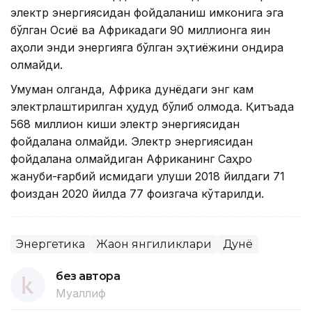
электр энергиясидан фойдаланиш имконига эга
бўлган Осиё ва Африкадаги 90 миллионга яқин
аҳоли энди энергияга бўлган эҳтиёжини қондира
олмайди.
Умуман олганда, Африка дунёдаги энг кам
электрлаштирилган ҳудуд бўлиб қолмоқда. Қитъада
568 миллион киши электр энергиясидан
фойдалана олмайди. Электр энергиясидан
фойдалана олмайдиган Африканинг Саҳро
жануби-ғарбий қисмидаги улуши 2018 йилдаги 71
фоиздан 2020 йилда 77 фоизгача кўтарилди.
Энергетика
Жаҳон янгиликлари
Дунё
без автора
Муаллиф