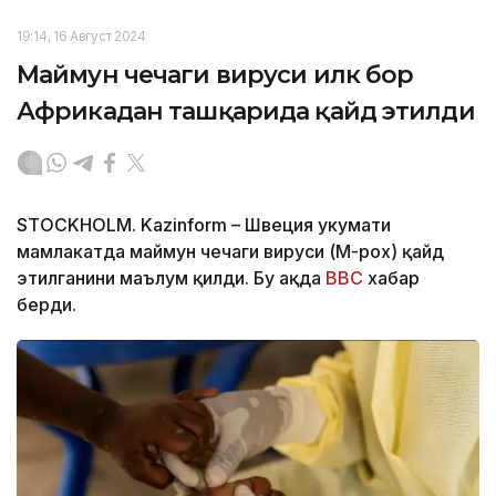
19:14, 16 Август 2024
Маймун чечаги вируси илк бор
Африкадан ташқарида қайд этилди
STOCKHOLM. Kazinform – Швеция ҳукумати
мамлакатда маймун чечаги вируси (M-pox) қайд
этилганини маълум қилди. Бу ҳақда
BBC
хабар
берди.