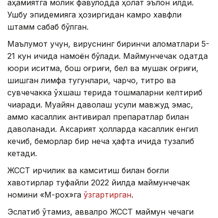
аҳамиятга молик фавқулодда ҳолат эълон қилди.
Ушбу эпидемияга ҳозиргидан камроқ хавфли
штамм сабаб бўлган.
Маълумот учун, вируснинг биринчи аломатлари 5-
21 кун ичида намоён бўлади. Маймунчечак одатда
юқори иситма, бош оғриғи, бел ва мушак оғриғи,
шишган лимфа тугунлари, чарчоқ, титроқ ва
сувчечакка ўхшаш терида тошмаларни келтириб
чиқаради. Муайян даволаш усули мавжуд эмас,
аммо касаллик антивирал препаратлар билан
даволанади. Аксарият ҳолларда касаллик енгил
кечиб, беморлар бир неча ҳафта ичида тузалиб
кетади.
ЖССТ ирқчилик ва камситиш билан боғлиқ
хавотирлар туфайли 2022 йилда маймунчечак
номини «М-pox»га
ўзгартирган
.
Эслатиб ўтамиз, аввалроқ ЖССТ маймун чечаги