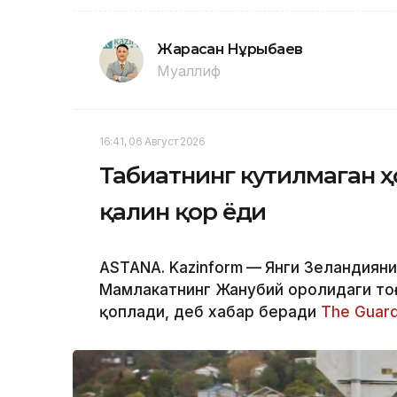
Жарасқан Нұрыбаев
Муаллиф
16:41, 06 Август 2026
Табиатнинг кутилмаган ҳ
қалин қор ёғди
ASTANA. Kazinform
—
Янги Зеландиянин
Мамлакатнинг Жанубий оролидаги тоғ
қоплади, деб хабар беради
The Guard