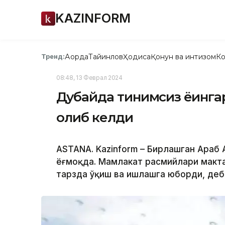
KAZINFORM
Ақорда
Тайинлов
Ҳодиса
Қонун ва интизом
Ко
Тренд:
08:48, 13 Феврал 2024
Дубайда тинимсиз ёғинг
олиб келди
ASTANA. Kazinform – Бирлашган Араб
ёғмоқда. Мамлакат расмийлари макт
тарзда ўқиш ва ишлашга юборди, де