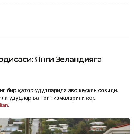
одисаси: Янги Зеландияга
г бир қатор ҳудудларида ҳаво кескин совиди.
ли ҳудудлар ва тоғ тизмаларини қор
ian.