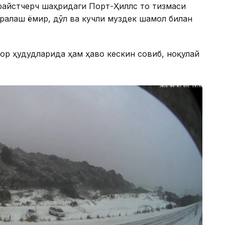
айстчерч шаҳридаги Порт-Ҳиллс тоғ тизмаси
аралаш ёмғир, дўл ва кучли муздек шамол билан
ор ҳудудларида ҳам ҳаво кескин совиб, ноқулай