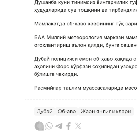
Душанба куни тинимсиз ёғингарчилик ту
ҳудудларида сув тошқини ва тирбандлик
Мамлакатда об-ҳаво хавфининг тўқ сари
БАА Миллий метеорология маркази мамл
огоҳлантириш эълон қилди, бунга сешан
Дубай полицияси ёмон об-ҳаво ҳақида 
аҳолини Форс кўрфази соҳилидан узоқр
бўлишга чақирди.
Расмийлар таълим муассасаларида масо
Дубай
Об-ҳаво
Жаҳон янгиликлари