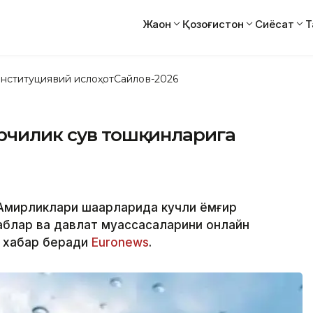
Жаҳон
Қозоғистон
Сиёсат
Т
нституциявий ислоҳот
Сайлов-2026
арчилик сув тошқинларига
 Амирликлари шаҳарларида кучли ёмғир
аблар ва давлат муассасаларини онлайн
б хабар беради
Еuronews
.