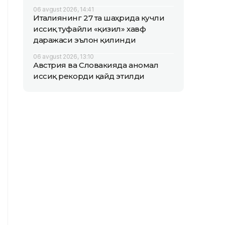
06 avgust 2026, 14:41
Италиянинг 27 та шаҳрида кучли
иссиқ туфайли «қизил» хавф
даражаси эълон қилинди
06 avgust 2026, 13:10
Австрия ва Словакияда аномал
иссиқ рекорди қайд этилди