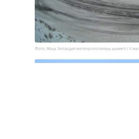
Фото: Жаңа Зеландия метеорологиялық қызметі / X жел