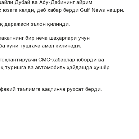
файли Дубай ва Абу-Дабининг айрим
 юзага келди, деб хабар берди Gulf News нашри.
қ даражаси эълон қилинди.
акатнинг бир неча шаҳарлари учун
ба куни тушгача амал қилинади.
огоҳлантирувчи СМС-хабарлар юборди ва
оқ туришга ва автомобиль ҳайдашда ҳушёр
фавий таълимга вақтинча рухсат берди.