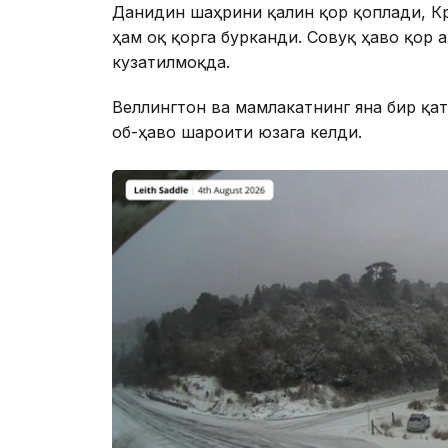
Данидин шаҳрини қалин қор қоплади, Кр
ҳам оқ қорга бурканди. Совуқ ҳаво қор 
кузатилмоқда.
Веллингтон ва мамлакатнинг яна бир қат
об-ҳаво шароити юзага келди.