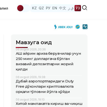
KZ
QZ
РУ
EN
中文
ق ز
ЎЗ
аҳлил
Мавзуга оид
06 avgust 2026, 20:36
АҚШ айрим ариза берувчилар учун
250 минг долларгача бўлган
визавий депозитларни жорий
қилди
06 avgust 2026, 19:38
Дубай аэропортларидаги Duty
Free дўконлари криптовалюта
орқали тўловни йўлга қўйди
06 avgust 2026, 19:10
Хитой мамлакатга кириш ва чиқиш