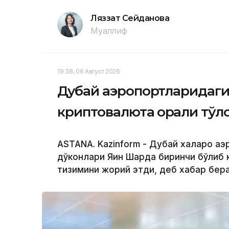
Ляззат Сейданова
Муаллиф
19:38, 06 Август 2026
Дубай аэропортларидаги 
криптовалюта орқали тўло
ASTANA. Kazinform - Дубай халқаро а
дўконлари Яқин Шарқда биринчи бўлиб 
тизимини жорий этди, деб хабар бера