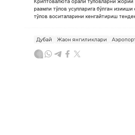
Криптовалюта орқали тўловларни жорий
рақамли тўлов усулларига бўлган қизиқи
тўлов воситаларини кенгайтириш тенде
Дубай
Жаҳон янгиликлари
Аэропор
Ляззат Сейданова
Муаллиф
17:37, 31 Июл 2026
Дубай аҳолиси 4,58 мил