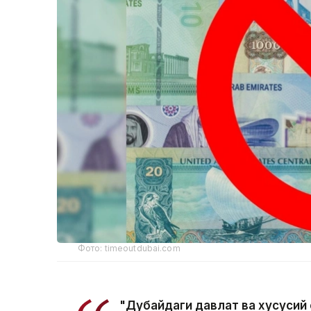
Фото: timeoutdubai.com
"Дубайдаги давлат ва хусусий