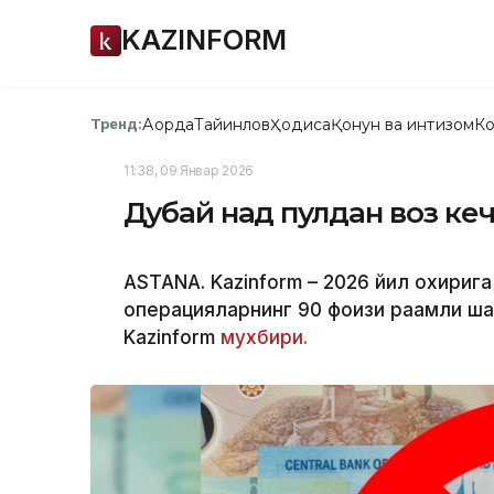
KAZINFORM
Ақорда
Тайинлов
Ҳодиса
Қонун ва интизом
Ко
Тренд:
11:38, 09 Январ 2026
Дубай нақд пулдан воз ке
ASTANA. Kazinform – 2026 йил охириг
операцияларнинг 90 фоизи рақамли ш
Kazinform
мухбири.