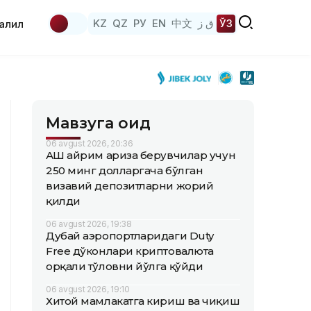
KZ
QZ
РУ
EN
中文
ق ز
ЎЗ
аҳлил
Мавзуга оид
06 avgust 2026, 20:36
АҚШ айрим ариза берувчилар учун
250 минг долларгача бўлган
визавий депозитларни жорий
қилди
06 avgust 2026, 19:38
Дубай аэропортларидаги Duty
Free дўконлари криптовалюта
орқали тўловни йўлга қўйди
06 avgust 2026, 19:10
Хитой мамлакатга кириш ва чиқиш