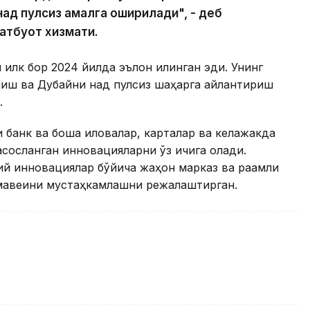
ақд пулсиз амалга оширилади", - деб
атбуот хизмати.
 илк бор 2024 йилда эълон қилинган эди. Унинг
илиш ва Дубайни нақд пулсиз шаҳарга айлантириш
.
банк ва бошқа иловалар, карталар ва келажакда
асосланган инновацияларни ўз ичига олади.
й инновациялар бўйича жаҳон марказ ва рақамли
мавқеини мустаҳкамлашни режалаштирган.