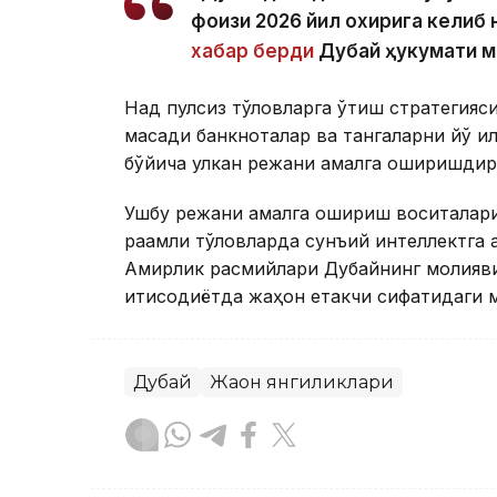
фоизи 2026 йил охирига келиб н
хабар берди
Дубай ҳукумати м
Нақд пулсиз тўловларга ўтиш стратегияси
мақсади банкноталар ва тангаларни йўқ қ
бўйича улкан режани амалга оширишдир
Ушбу режани амалга ошириш воситалари 
рақамли тўловларда сунъий интеллектга 
Амирлик расмийлари Дубайнинг молияви
иқтисодиётда жаҳон етакчи сифатидаги 
Дубай
Жаҳон янгиликлари