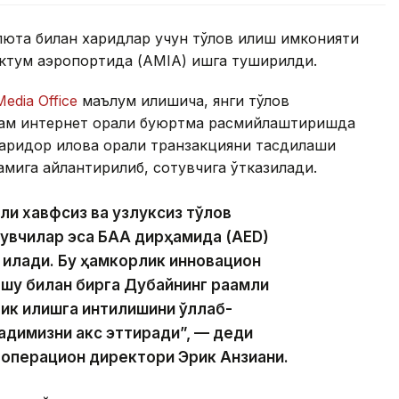
люта билан харидлар учун тўлов қилиш имконияти
актум аэропортида (AMIA) ишга туширилди.
edia Office
маълум қилишича, янги тўлов
ам интернет орқали буюртма расмийлаштиришда
аридор илова орқали транзакцияни тасдиқлаши
амига айлантирилиб, сотувчига ўтказилади.
али хавфсиз ва узлуксиз тўлов
увчилар эса БАА дирҳамида (AED)
 қилади. Бу ҳамкорлик инновацион
 шу билан бирга Дубайнинг рақамли
ик қилишга
интилишини қўллаб-
садимизни акс эттиради”, — деди
 операцион директори Эрик Анзиани.