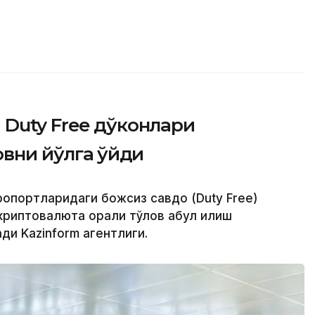
Duty Free дўконлари
вни йўлга қўйди
эропортларидаги божсиз савдо (Duty Free)
криптовалюта орқали тўлов қабул қилиш
ди Kazinform агентлиги.