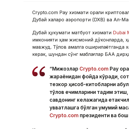
Crypto.com Pay хизмати орқали криптова
Дубай халқаро аэропорти (DXB) ва Ал-М
Дубай ҳукумати матбуот хизмати
Dubai M
имконияти ҳам жисмоний дўконларда, ҳ
мавжуд. Тўлов амалга оширилаётганда х
керак, шундан сўнг маблағлар БАА дирҳ
“Мижозлар
Crypto.com
Pay орқ
жараёнидан фойда кўради, сот
тезкор ҳисоб-китобларни қабул
тўлов ечимларини тақдим этиш,
савдонинг келажагида етакчил
қувватлашга бўлган умумий мақ
Crypto.com
президенти ва бош