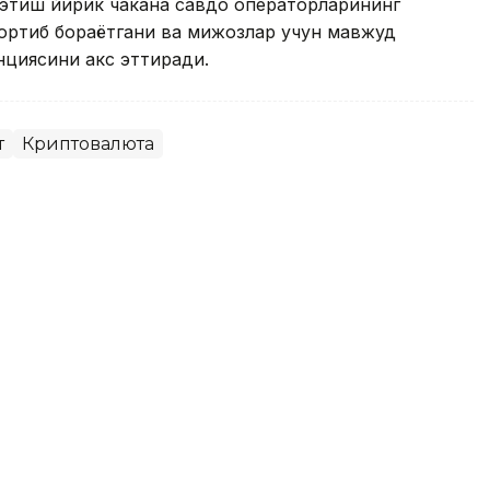
 этиш йирик чакана савдо операторларининг
ши ортиб бораётгани ва мижозлар учун мавжуд
нциясини акс эттиради.
т
Криптовалюта
лиондан ошди