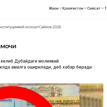
Жаҳон
Қозоғистон
Сиёсат
Т
нституциявий ислоҳот
Сайлов-2026
чмоқчи
а келиб Дубайдаги молиявий
аклда амалга оширилади, деб хабар беради