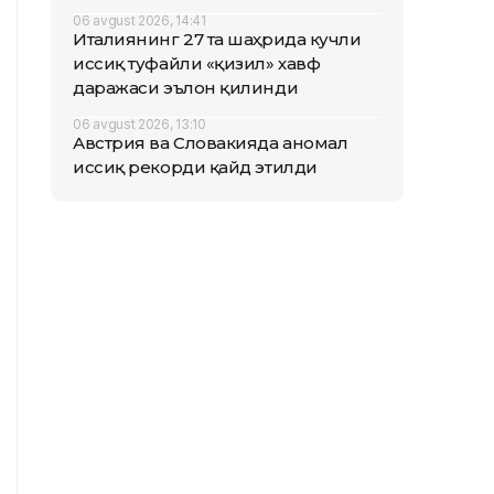
06 avgust 2026, 14:41
Италиянинг 27 та шаҳрида кучли
иссиқ туфайли «қизил» хавф
даражаси эълон қилинди
06 avgust 2026, 13:10
Австрия ва Словакияда аномал
иссиқ рекорди қайд этилди