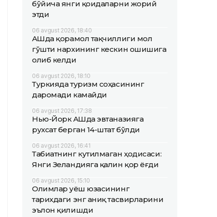
бўйича янги қоидаларни жорий
этди
06 avgust 2026, 18:40
АҚШда қорамол тақчиллиги мол
гўшти нархининг кескин ошишига
олиб келди
06 avgust 2026, 18:10
Туркияда туризм соҳасининг
даромади камайди
06 avgust 2026, 17:38
Нью-Йорк АҚШда эвтаназияга
рухсат берган 14-штат бўлди
06 avgust 2026, 16:41
Табиатнинг кутилмаган ҳодисаси:
Янги Зеландияга қалин қор ёғди
06 avgust 2026, 15:10
Олимлар Қуёш юзасининг
тарихдаги энг аниқ тасвирларини
эълон қилишди