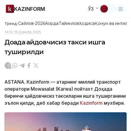
KAZINFORM
ЎЗ
Сайлов-2026
Ақорда
Тайинлов
Ҳодиса
Қонун ва интизо
Тренд:
14:10, 19 Декабр 2025
Доҳада ҳайдовчисиз такси ишга
туширилди
ASTANА. Кazinform — Қатарнинг миллий транспорт
оператори Mowasalat (Karwa) пойтахт Доҳада
биринчи ҳайдовчисиз таксиларни ишга туширганини
эълон қилди, деб хабар беради
Каzinform
мухбири.