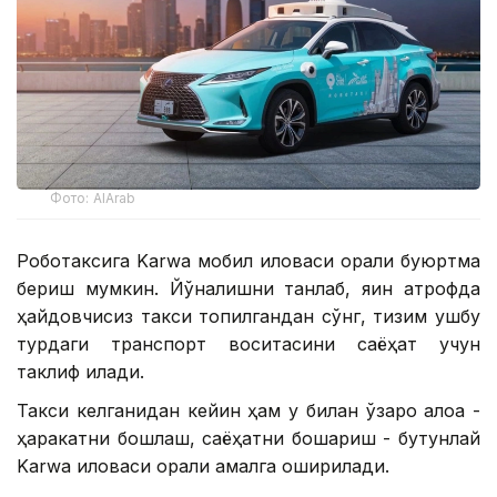
Фото: AlArab
Роботаксига Karwa мобил иловаси орқали буюртма
бериш мумкин. Йўналишни танлаб, яқин атрофда
ҳайдовчисиз такси топилгандан сўнг, тизим ушбу
турдаги транспорт воситасини саёҳат учун
таклиф қилади.
Такси келганидан кейин ҳам у билан ўзаро алоқа -
ҳаракатни бошлаш, саёҳатни бошқариш - бутунлай
Karwa иловаси орқали амалга оширилади.