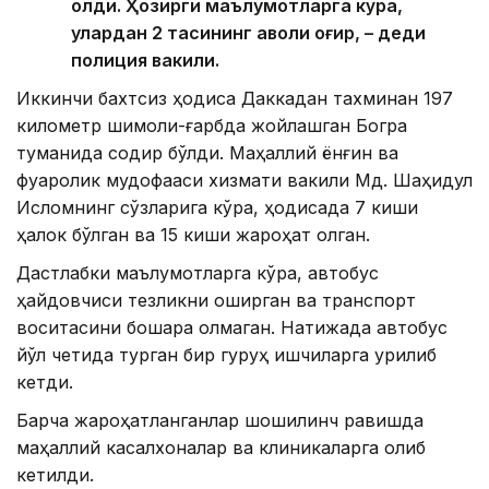
олди. Ҳозирги маълумотларга кўра,
улардан 2 тасининг аҳволи оғир, – деди
полиция вакили.
Иккинчи бахтсиз ҳодиса Даккадан тахминан 197
километр шимоли-ғарбда жойлашган Богра
туманида содир бўлди. Маҳаллий ёнғин ва
фуқаролик мудофааси хизмати вакили Мд. Шаҳидул
Исломнинг сўзларига кўра, ҳодисада 7 киши
ҳалок бўлган ва 15 киши жароҳат олган.
Дастлабки маълумотларга кўра, автобус
ҳайдовчиси тезликни оширган ва транспорт
воситасини бошқара олмаган. Натижада автобус
йўл четида турган бир гуруҳ ишчиларга урилиб
кетди.
Барча жароҳатланганлар шошилинч равишда
маҳаллий касалхоналар ва клиникаларга олиб
кетилди.