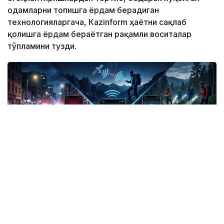
одамларни топишга ёрдам берадиган
технологияларгача, Кazinform ҳаётни сақлаб
қолишга ёрдам бераётган рақамли воситалар
тўпламини тузди.
Фото: СИ
Жанубий Корея: Илова таъқибчига яқинлашиш
ҳақида огоҳлантиради