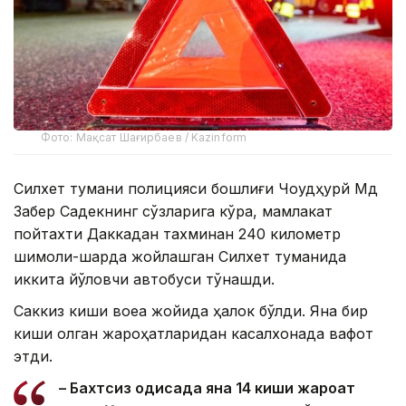
Фото: Мақсат Шағирбаев / Kazinform
Силхет тумани полицияси бошлиғи Чоудҳурй Мд
Забер Садекнинг сўзларига кўра, мамлакат
пойтахти Даккадан тахминан 240 километр
шимоли-шарқда жойлашган Силхет туманида
иккита йўловчи автобуси тўқнашди.
Саккиз киши воқеа жойида ҳалок бўлди. Яна бир
киши олган жароҳатларидан касалхонада вафот
этди.
– Бахтсиз ҳодисада яна 14 киши жароҳат