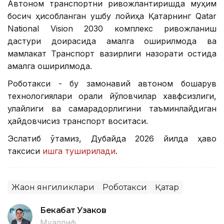
Автоном транспортни ривожлантиришда муҳим
босқич ҳисобланган ушбу лойиҳа Қатарнинг Qatar
National Vision 2030 комплекс ривожланиш
дастури доирасида амалга оширилмоқда ва
мамлакат Транспорт вазирлиги назорати остида
амалга оширилмоқда.
Роботакси - бу замонавий автоном бошқарув
технологиялари орқали йўловчилар хавфсизлиги,
қулайлиги ва самарадорлигини таъминлайдиган
ҳайдовчисиз транспорт воситаси.
Эслатиб ўтамиз, Дубайда 2026 йилда ҳаво
таксиси
ишга туширилади
.
Жаҳон янгиликлари
Роботакси
Қатар
Бекабат Узаков
Муаллиф