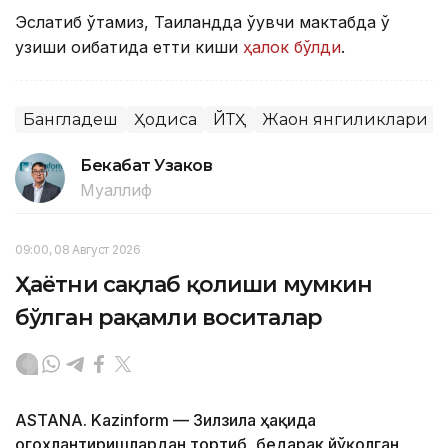
Эслатиб ўтамиз, Таиландда ўқувчи мактабда ўқ
узиши оқибатида етти киши
ҳалок бўлди
.
Бангладеш
Ҳодиса
ЙТҲ
Жаҳон янгиликлари
Бекабат Узаков
Муаллиф
09:00, 08 Август 2026
Ҳаётни сақлаб қолиши мумкин
бўлган рақамли воситалар
ASTANA. Kazinform — Зилзила ҳақида
огоҳлантиришлардан тортиб, бедарак йўқолган