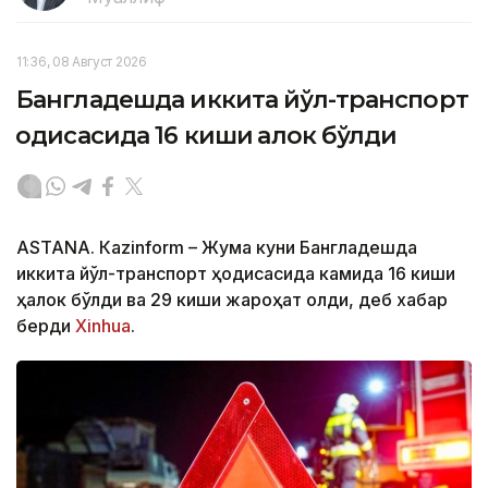
11:36, 08 Август 2026
Бангладешда иккита йўл-транспорт
ҳодисасида 16 киши ҳалок бўлди
ASTANА. Кazinform – Жума куни Бангладешда
иккита йўл-транспорт ҳодисасида камида 16 киши
ҳалок бўлди ва 29 киши жароҳат олди, деб хабар
берди
Xinhua
.