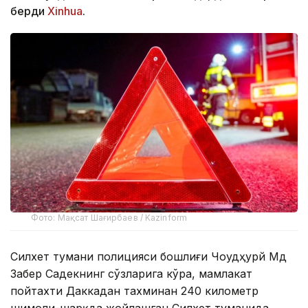
берди
Xinhua
.
Фото: Мақсат Шағирбаев / Kazinform
Силхет тумани полицияси бошлиғи Чоудҳурй Мд
Забер Садекнинг сўзларига кўра, мамлакат
пойтахти Даккадан тахминан 240 километр
шимоли-шарқда жойлашган Силхет туманида