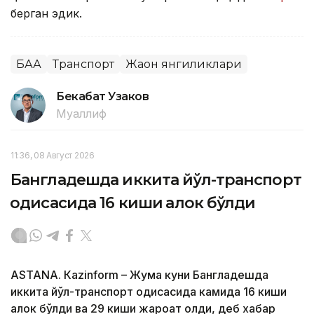
берган эдик.
БАА
Транспорт
Жаҳон янгиликлари
Бекабат Узаков
Муаллиф
11:36, 08 Август 2026
Бангладешда иккита йўл-транспорт
ҳодисасида 16 киши ҳалок бўлди
ASTANА. Кazinform – Жума куни Бангладешда
иккита йўл-транспорт ҳодисасида камида 16 киши
ҳалок бўлди ва 29 киши жароҳат олди, деб хабар