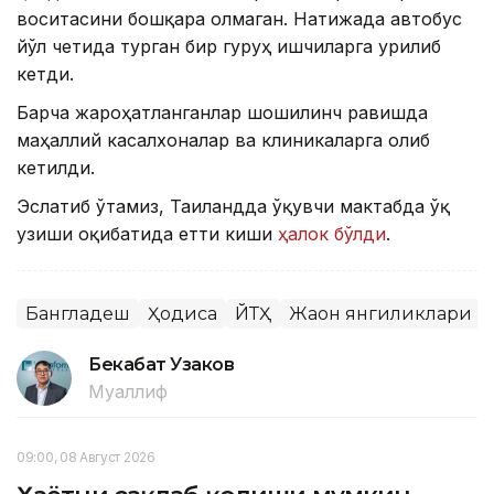
воситасини бошқара олмаган. Натижада автобус
йўл четида турган бир гуруҳ ишчиларга урилиб
кетди.
Барча жароҳатланганлар шошилинч равишда
маҳаллий касалхоналар ва клиникаларга олиб
кетилди.
Эслатиб ўтамиз, Таиландда ўқувчи мактабда ўқ
узиши оқибатида етти киши
ҳалок бўлди
.
Бангладеш
Ҳодиса
ЙТҲ
Жаҳон янгиликлари
Бекабат Узаков
Муаллиф
09:00, 08 Август 2026