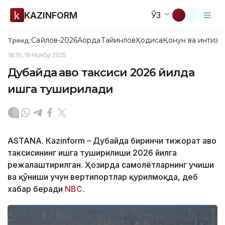
KAZINFORM
ЎЗ
Сайлов-2026
Ақорда
Тайинлов
Ҳодиса
Қонун ва интизо
Тренд:
18:10, 19 Ноябр 2025
Дубайда ҳаво таксиси 2026 йилда
ишга туширилади
ASTANА. Кazinform – Дубайда биринчи тижорат ҳаво
таксисининг ишга туширилиши 2026 йилга
режалаштирилган. Ҳозирда самолётларнинг учиши
ва қўниши учун вертипортлар қурилмоқда, деб
хабар беради
NBC
.