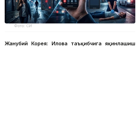
Фото: СИ
Жанубий Корея: Илова таъқибчига яқинлашиш
ҳақида огоҳлантиради
2026 йил 24 июнда Жанубий Корея шахсий
хавфсизлик учун энг сўнгги рақамли воситалардан
бирини ишга туширди.
Ҳукумат иловаси таъқиб қилувчи қурбонларга
электрон билагузук тақишлари шарт бўлган таъқиб
қилувчиларининг жойлашуви ва йўналишини реал
вақт режимида кўриш имконини беради.
Агар таъқибчи маълум масофага яқинлашса,
фойдаланувчи смартфон харитасида уларнинг
жойлашуви ва йўналишини кўриши мумкин.