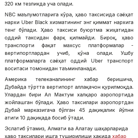
320 км тезликда уча олади.
NBC маълумотларига кўра, ҳаво таксисида саёҳат
нархи Uber Black хизматининг энг қиммат нархига
тенг бўлади. Ҳаво таксиси буюртма жиҳатидан
оддий таксидан фарқ қилмайди. Бироқ, ҳаво
транспорти фақат махсус платформалар -
вертипортлардан учиб, қўна олади. Ушбу
платформаларга саёҳат оддий Uber транспорт
воситаси томонидан таъминланади.
Америка телеканалининг хабар беришича,
Дубайда тўртта вертипорт аллақачон қурилмоқда.
Улардан бири Ал Мактум халқаро аэропортида
жойлашган бўлади. Ҳаво таксилари аэропортдан
Дубай марказигача бўлган 45 дақиқалик йўлни
атиги 10 дақиқада босиб ўтади.
Эслатиб ўтамиз, Алмати ва Алатау шаҳарларида
ҳаво таксилари ишга туширилиши ҳақида
хабар