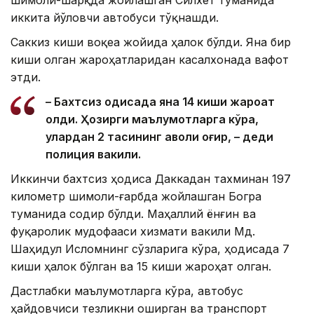
иккита йўловчи автобуси тўқнашди.
Саккиз киши воқеа жойида ҳалок бўлди. Яна бир
киши олган жароҳатларидан касалхонада вафот
этди.
– Бахтсиз ҳодисада яна 14 киши жароҳат
олди. Ҳозирги маълумотларга кўра,
улардан 2 тасининг аҳволи оғир, – деди
полиция вакили.
Иккинчи бахтсиз ҳодиса Даккадан тахминан 197
километр шимоли-ғарбда жойлашган Богра
туманида содир бўлди. Маҳаллий ёнғин ва
фуқаролик мудофааси хизмати вакили Мд.
Шаҳидул Исломнинг сўзларига кўра, ҳодисада 7
киши ҳалок бўлган ва 15 киши жароҳат олган.
Дастлабки маълумотларга кўра, автобус
ҳайдовчиси тезликни оширган ва транспорт