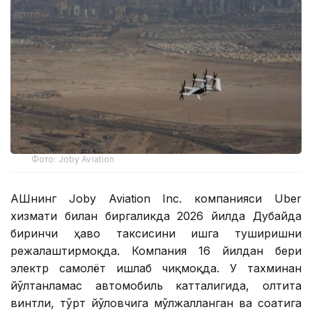
Фото: Joby Aviation
АҚШнинг Joby Aviation Inc. компанияси Uber
хизмати билан биргаликда 2026 йилда Дубайда
биринчи ҳаво таксисини ишга туширишни
режалаштирмоқда. Компания 16 йилдан бери
электр самолёт ишлаб чиқмоқда. У тахминан
йўлтанламас автомобиль катталигида, олтита
винтли, тўрт йўловчига мўлжалланган ва соатига