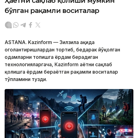
Ҳаётни сақлаб қолиши мумкин
бўлган рақамли воситалар
ASTANA. Kazinform — Зилзила ҳақида
огоҳлантиришлардан тортиб, бедарак йўқолган
одамларни топишга ёрдам берадиган
технологияларгача, Кazinform ҳаётни сақлаб
қолишга ёрдам бераётган рақамли воситалар
тўпламини тузди.