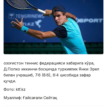
Қозоғистон теннис федерацияси хабарига кўра,
Д.Попко иккинчи босқичда туркиялик Янки Эрел
билан учрашиб, 7:6 (8:6), 6:4 ҳисобида зафар
қучди.
Фото: ktf.kz
Муаллиф: Ғайсағали Сейтақ