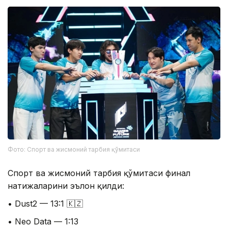
Фото: Спорт ва жисмоний тарбия қўмитаси
Спорт ва жисмоний тарбия қўмитаси финал
натижаларини эълон қилди:
• Dust2 — 13:1 🇰🇿
• Neo Data — 1:13