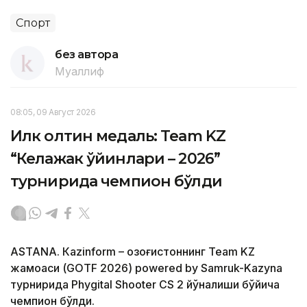
Спорт
без автора
Муаллиф
08:05, 09 Август 2026
Илк олтин медаль: Team KZ
“Келажак ўйинлари – 2026”
турнирида чемпион бўлди
ASTANА. Кazinform – Қозоғистоннинг Team KZ
жамоаси (GOTF 2026) powered by Samruk-Kazyna
турнирида Phygital Shooter CS 2 йўналиши бўйича
чемпион бўлди.