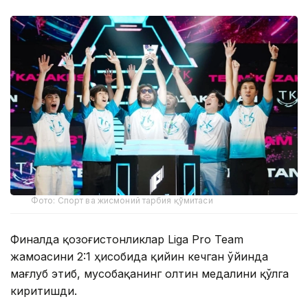
Фото: Спорт ва жисмоний тарбия қўмитаси
Финалда қозоғистонликлар Liga Pro Team
жамоасини 2:1 ҳисобида қийин кечган ўйинда
мағлуб этиб, мусобақанинг олтин медалини қўлга
киритишди.