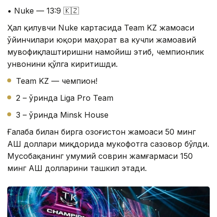
• Nuke — 13:9 🇰🇿
Ҳал қилувчи Nuke картасида Team KZ жамоаси
ўйинчилари юқори маҳорат ва кучли жамоавий
мувофиқлаштиришни намойиш этиб, чемпионлик
унвонини қўлга киритишди.
Team KZ — чемпион!
2 – ўринда Liga Pro Team
3 – ўринда Minsk House
Ғалаба билан бирга Қозоғистон жамоаси 50 минг
АҚШ доллари миқдорида мукофотга сазовор бўлди.
Мусобақанинг умумий соврин жамғармаси 150
минг АҚШ долларини ташкил этади.