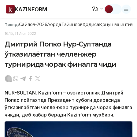
KAZINFORM
ЎЗ
Сайлов-2026
Ақорда
Тайинлов
Ҳодиса
Қонун ва интизо
Тренд:
16:15, 21 Июл 2022
Дмитрий Попко Нур-Султанда
ўтказилаётган челленжер
турнирида чорак финалга чиқди
NUR-SULTAN. Кazinform – Қозоғистонлик Дмитрий
Попко пойтахтда Президент кубоги доирасида
ўтказилаётган челленжер турнирида чорак финалга
чиқди, деб хабар беради Кazinform мухбири.