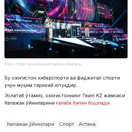
Фото: Спорт ва жисмоний тарбия қўмитаси
Бу Қозоғистон киберспорти ва фиджитал спорти
учун муҳим тарихий ютуқдир.
Эслатиб ўтамиз, Қозоғистоннинг Team KZ жамоаси
Келажак ўйинларини
ғалаба билан бошлади
.
Келажак ўйинлари
Спорт
Астана