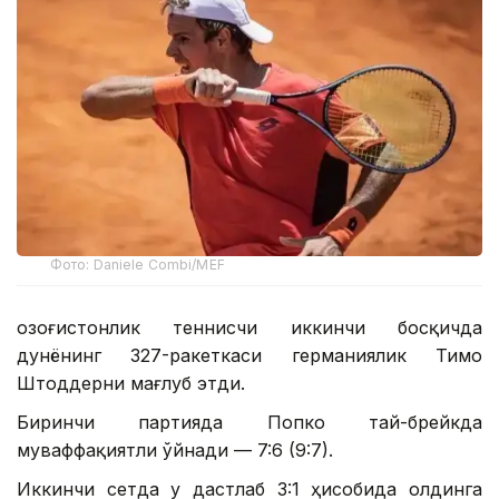
Фото: Daniele Combi/MEF
Қозоғистонлик теннисчи иккинчи босқичда
дунёнинг 327-ракеткаси германиялик Тимо
Штоддерни мағлуб этди.
Биринчи партияда Попко тай-брейкда
муваффақиятли ўйнади — 7:6 (9:7).
Иккинчи сетда у дастлаб 3:1 ҳисобида олдинга