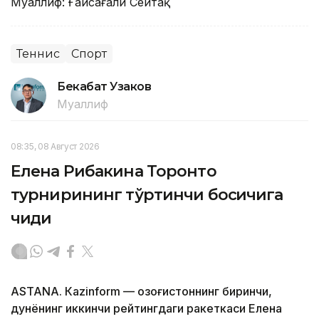
Муаллиф: Ғайсағали Сейтақ
Теннис
Спорт
Бекабат Узаков
Муаллиф
08:35, 08 Август 2026
Елена Рибакина Торонто
турнирининг тўртинчи босқичига
чиқди
ASTANА. Кazinform — Қозоғистоннинг биринчи,
дунёнинг иккинчи рейтингдаги ракеткаси Елена