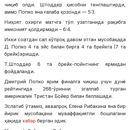
чиқиб олди. Штоддер ҳисобни тенглаштирди,
аммо Попко яна ғалаба қозонди — 5:3.
Ниҳоят охирги матчга тўп узатганида рақибга
имконият қолдирмади – 6:4.
Икки соатдан сал кўпроқ давом этган мусобақада
Д. Попко 4 та эйс билан бирга 4 та брейкга (7 та
брейк)эришди.
Т.Штоддер 6 та брейк-пойнтнинг ярмидан
фойдаланди.
Дмитрий Попко ярим финалга чиқиш учун дунё
рейтингида 268-ўринни эгаллаб турган
америкалик Тристан Бойер билан беллашади.
Эслатиб ўтамиз, аввалроқ Елена Рибакина яна бир
йирик мусобақани муваффақиятли бошлагани
ҳақида
хабар
берган эдик.