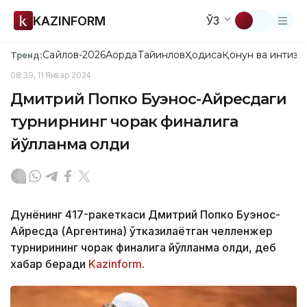
KAZINFORM
ЎЗ
Сайлов-2026
Ақорда
Тайинлов
Ҳодиса
Қонун ва интизо
Тренд:
08:39, 11 Январ 2024
Дмитрий Попко Буэнос-Айресдаги
турнирнинг чорак финалига
йўлланма олди
Дунёнинг 417-ракеткаси Дмитрий Попко Буэнос-
Айресда (Аргентина) ўтказилаётган челленжер
турнирининг чорак финалига йўлланма олди, деб
хабар беради
Kazinform
.