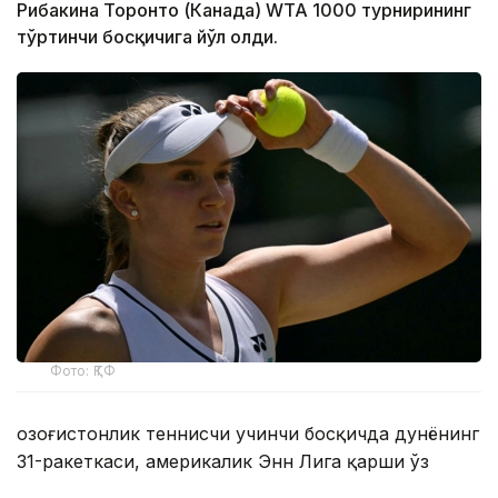
Рибакина Торонто (Канада) WТА 1000 турнирининг
тўртинчи босқичига йўл олди.
Фото: ҚТФ
Қозоғистонлик теннисчи учинчи босқичда дунёнинг
31-ракеткаси, америкалик Энн Лига қарши ўз
маҳоратини намойиш этди.