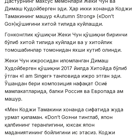
Дастурнинг махсус меҳмонлари Жеки Чун ва
Димаш Қудойберген эди. Ҳар икки хонанда Коджи
Тамакининг машҳур «Autumn Strong» («Don’t
Go»)қўшиғини хитой тилида куйлашди.
Гонконглик қўшиқчи Жеки Чун қўшиқни биринчи
бўлиб хитой тилида куйлади ва у хитойлик
томошабинлар томонидан яхши кутиб олинди.
Жеки Чун ижросидан илҳомланган Димаш
Худойберген қўшиқни 2017 йилда Хитойда бўлиб
ўтган «I аm Singer» танловида ижро этган эди.
Ўшандан бери композиция нафақат Осиё
мамлакатларида, балки Россия ва Европада ҳам
машҳур.
«Мен Коджи Тамакини хонанда сифатида жуда
ҳурмат қиламан. «Don’t Go»ни тинглаб, япон
қалбининг теранлигини, юксак япон
маданиятининг бойлигини ҳис этасиз. Коджи