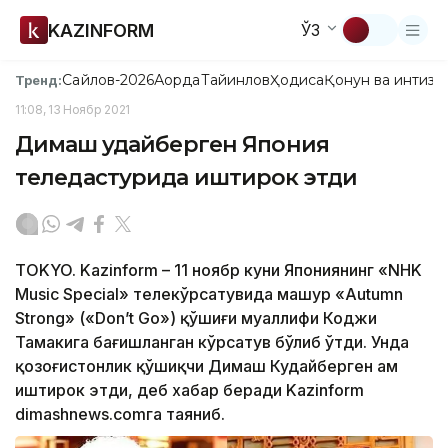
KAZINFORM
ЎЗ
Сайлов-2026
Ақорда
Тайинлов
Ҳодиса
Қонун ва интизо
Тренд:
11:08, 13 Ноябр 2021
Димаш Қудайберген Япония
теледастурида иштирок этди
ТOKYO. Kazinform – 11 ноябр куни Япониянинг «NHK
Мusic Special» телекўрсатувида машҳур «Autumn
Strong» («Don’t Go») қўшиғи муаллифи Коджи
Тамакига бағишланган кўрсатув бўлиб ўтди. Унда
қозоғистонлик қўшиқчи Димаш Кудайберген ҳам
иштирок этди, деб хабар беради Kazinform
dimashnews.cоmга таяниб.