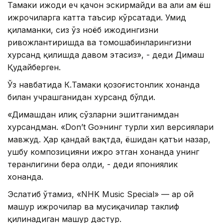
Тамаки ижоди ҳеч қачон эскирмайди ва ҳали ҳам ёш
ижрочиларга катта таъсир кўрсатади. Умид
қиламанки, сиз ўз ноёб ижодингизни
ривожлантиришда ва томошабинларингизни
хурсанд қилишда давом этасиз», - деди Димаш
Қудайберген.
Ўз навбатида К.Тамаки қозоғистонлик хонанда
билан учрашганидан хурсанд бўлди.
«Димашдан илиқ сўзларни эшитганимдан
хурсандман. «Don’t Go»нинг турли хил версиялари
мавжуд. Ҳар қандай вақтда, ёшидан қатъи назар,
ушбу композицияни ижро этган хонанда унинг
теранлигини бера олди, - деди япониялик
хонанда.
Эслатиб ўтамиз, «NHK Мusic Special» — ҳар ой
машҳур ижрочилар ва мусиқачилар таклиф
қилинадиган машҳур дастур.