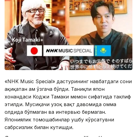
«NHK Music Special» дастурининг навбатдаги сони
ҳақиқатан ҳам ўзгача бўлди. Таниқли япон
хонандаси Коджи Тамаки меҳмон сифатида таклиф
этилди. Мусиқачи узоқ вақт давомида омма
олдида бўлмаган ва интервью бермаган.
Япониялик томошабинлар ушбу кўрсатувни
сабрсизлик билан кутишди.