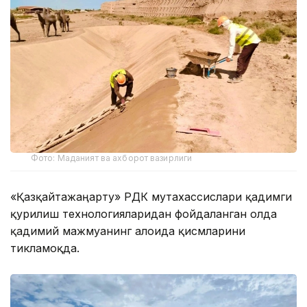
Фото: Маданият ва ахборот вазирлиги
«Қазқайтажаңарту» РДК мутахассислари қадимги
қурилиш технологияларидан фойдаланган ҳолда
қадимий мажмуанинг алоҳида қисмларини
тикламоқда.