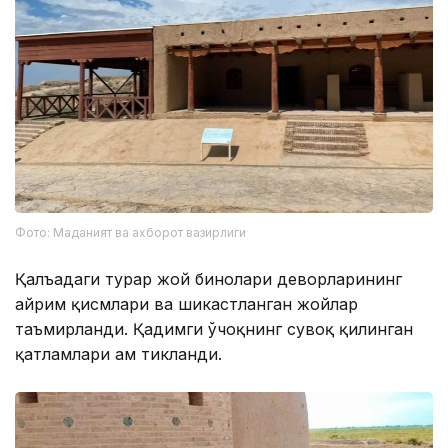
Фото: Маданият ва ахборот вазирлиги
Қалъадаги турар жой бинолари деворларининг
айрим қисмлари ва шикастланган жойлар
таъмирланди. Қадимги ўчоқнинг сувоқ қилинган
қатламлари ҳам тикланди.