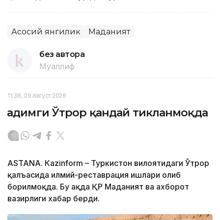
Асосий янгилик
Маданият
без автора
Муаллиф
11:38, 09 Август 2026
Қадимги Ўтрор қандай тикланмоқда
ASTANА. Кazinform – Туркистон вилоятидаги Ўтрор
қалъасида илмий-реставрация ишлари олиб
борилмоқда. Бу ҳақда ҚР Маданият ва ахборот
вазирлиги хабар берди.