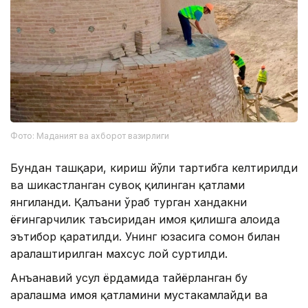
Фото: Маданият ва ахборот вазирлиги
Бундан ташқари, кириш йўли тартибга келтирилди
ва шикастланган сувоқ қилинган қатлами
янгиланди. Қалъани ўраб турган хандакни
ёғингарчилик таъсиридан ҳимоя қилишга алоҳида
эътибор қаратилди. Унинг юзасига сомон билан
аралаштирилган махсус лой суртилди.
Анъанавий усул ёрдамида тайёрланган бу
аралашма ҳимоя қатламини мустаҳкамлайди ва