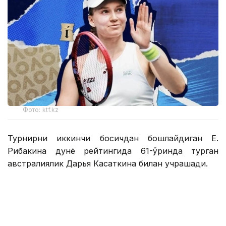
Фото: ktf.kz
Турнирни иккинчи босқичдан бошлайдиган Е.
Рибакина дунё рейтингида 61-ўринда турган
австралиялик Дарья Касаткина билан учрашади.
Австралиялик спортчи биринчи босқичда қийин
кечган жангда дунёнинг 42-ракеткаси, хитойлик
Ван Синьюйни 1:6, 7:6 (7:5), 7:5 ҳисобида мағлуб
этди.