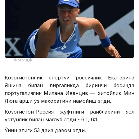
Фото: ҚТФ
Қозоғистонлик спортчи россиялик Екатерина
Яшина билан биргаликда биринчи босқичда
португалиялик Милана Иванцив — хитойлик Мин
Люга қарши ўз маҳоратини намойиш этди.
Қозоғистон-Россия жуфтлиги рақибларини яққол
устунлик билан мағлуб этди - 6:1, 6:1.
Ўйин атиги 53 дақиқа давом этди.