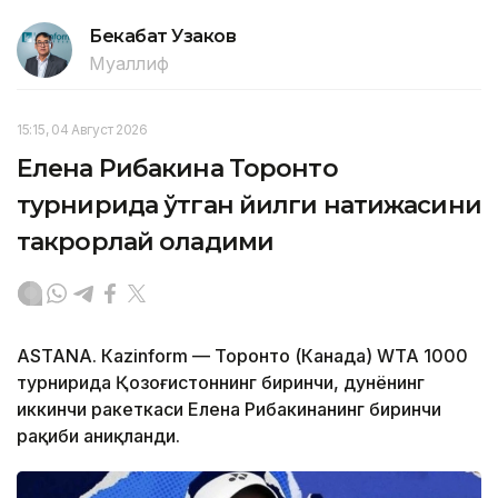
Бекабат Узаков
Муаллиф
15:15, 04 Август 2026
Елена Рибакина Торонто
турнирида ўтган йилги натижасини
такрорлай оладими
ASTANА. Кazinform — Торонто (Канада) WТА 1000
турнирида Қозоғистоннинг биринчи, дунёнинг
иккинчи ракеткаси Елена Рибакинанинг биринчи
рақиби аниқланди.