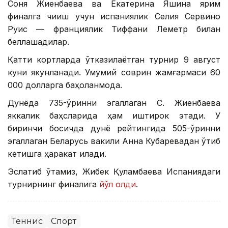
Соня Жиенбаева ва Екатерина Яшина ярим
финалга чиқиш учун испаниялик Селия Сервино
Руис — франциялик Тиффани Леметр билан
беллашадилар.
Қаттиқ кортларда ўтказилаётган турнир 9 август
куни якунланади. Умумий соврин жамғармаси 60
000 долларга баҳоланмоқда.
Дунёда 735-ўринни эгаллаган С. Жиенбаева
яккалик баҳсларида ҳам иштирок этади. У
биринчи босқичда дунё рейтингида 505-ўринни
эгаллаган Беларусь вакили Анна Кубаревадан ўтиб
кетишга ҳаракат қилади.
Эслатиб ўтамиз, Жибек Қуламбаева Испаниядаги
турнирнинг финалига
йўл олди
.
Теннис
Спорт