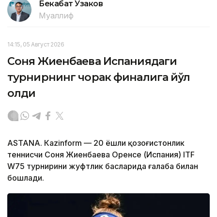
Бекабат Узаков
Муаллиф
14:15, 05 Август 2026
Соня Жиенбаева Испаниядаги
турнирнинг чорак финалига йўл
олди
ASTANА. Кazinform — 20 ёшли қозоғистонлик
теннисчи Соня Жиенбаева Оренсе (Испания) ITF
W75 турнирини жуфтлик баҳсларида ғалаба билан
бошлади.