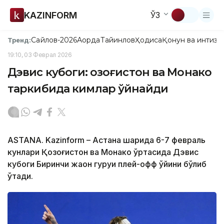
KAZINFORM
ЎЗ
Сайлов-2026
Ақорда
Тайинлов
Ҳодиса
Қонун ва интизо
Тренд:
19:10, 03 Феврал 2026
Дэвис кубоги: Қозоғистон ва Монако
таркибида кимлар ўйнайди
АSTANА. Kazinform – Астана шаҳрида 6-7 февраль
кунлари Қозоғистон ва Монако ўртасида Дэвис
кубоги Биринчи жаҳон гуруҳи плей-офф ўйини бўлиб
ўтади.