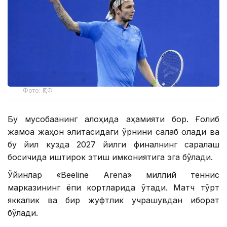
Фото: ҚТФ
Бу мусобақанинг алоҳида аҳамияти бор. Ғолиб
жамоа жаҳон элитасидаги ўрнини сақлаб қолади ва
бу йил кузда 2027 йилги финалнинг саралаш
босқичида иштирок этиш имкониятига эга бўлади.
Ўйинлар «Beeline Arena» миллий теннис
марказининг ёпиқ кортларида ўтади. Матч тўрт
яккалик ва бир жуфтлик учрашувдан иборат
бўлади.