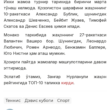
Икки жамоа турнир тарихида биринчи марта
тўқнаш келмоқда. Қозоғистон шарафини жаҳоннинг
10-ракеткаси Александр Бублик, шунингдек
Александр Шевченко, Бейбит Жуқаев, Тимофей
Скатов ва Денис Евсеев ҳимоя қилади.
Монако таркибида жаҳоннинг 27-ракеткаси
Валантен Вашеро бор. Шунингдек, Леонардо
Любичич, Ромен Арнеодо, Бенжамен Баллере,
Юго Нистни ҳам аташ мумкин.
Ҳозирги пайтда жамоалар машғулотларини давом
эттирмоқда.
Эслатиб ўтамиз, Занғар Нурланули жаҳон
рейтингида ТОП-10 таликка
кирди
.
Теннис
Дэвис кубоги
Спорт